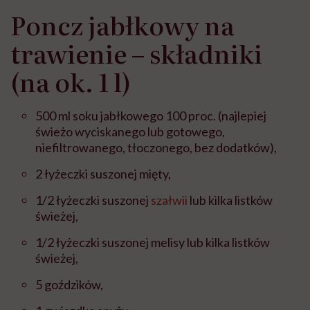
Poncz jabłkowy na
trawienie – składniki
(na ok. 1 l)
500 ml soku jabłkowego 100 proc. (najlepiej
świeżo wyciskanego lub gotowego,
niefiltrowanego, tłoczonego, bez dodatków),
2 łyżeczki suszonej mięty,
1/2 łyżeczki suszonej
szałwii
lub kilka listków
świeżej,
1/2 łyżeczki suszonej melisy lub kilka listków
świeżej,
5 goździków,