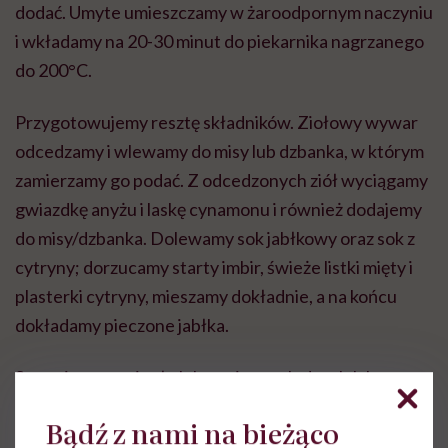
dodać. Umyte umieszczamy w żaroodpornym naczyniu
i wkładamy na 20-30 minut do piekarnika nagrzanego
do 200°C.
Przygotowujemy resztę składników. Ziołowy wywar
odcedzamy i wlewamy do misy lub dzbanka, w którym
zamierzamy go podać. Z odcedzonych ziół wyciągamy
gwiazdkę anyżu i laskę cynamonu i również dodajemy
do misy/dzbanka. Dolewamy sok jabłkowy oraz sok z
cytryny; dorzucamy starty imbir, świeże listki mięty i
plasterki cytryny, mieszamy dokładnie, a na końcu
dokładamy pieczone jabłka.
Serwujemy na ciepło lub na zimno z lodem lub bez,
przechowujemy w lodówce do 3 dni.
Bądź z nami na bieżąco