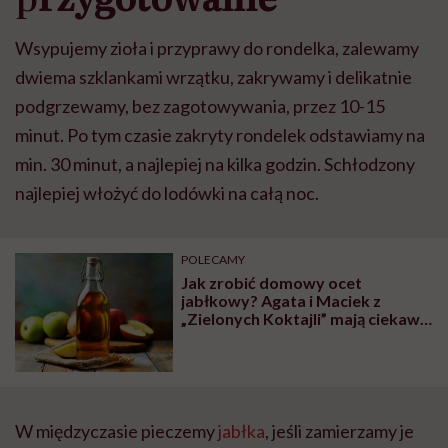
Wsypujemy zioła i przyprawy do rondelka, zalewamy
dwiema szklankami wrzątku, zakrywamy i delikatnie
podgrzewamy, bez zagotowywania, przez 10-15
minut. Po tym czasie zakryty rondelek odstawiamy na
min. 30 minut, a najlepiej na kilka godzin. Schłodzony
najlepiej włożyć do lodówki na całą noc.
POLECAMY
Jak zrobić domowy ocet
jabłkowy? Agata i Maciek z
„Zielonych Koktajli” mają ciekawy
przepis… less waste!
W międzyczasie pieczemy
jabłka
, jeśli zamierzamy je