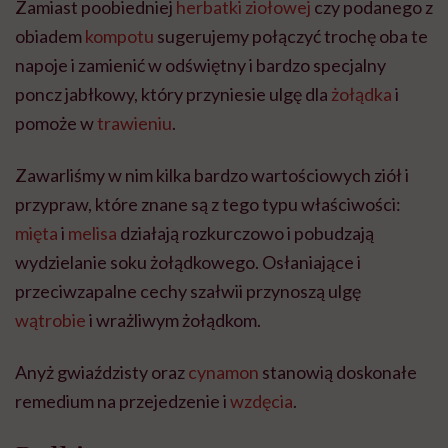
Zamiast poobiedniej
herbatki ziołowej
czy podanego z
obiadem
kompotu
sugerujemy połączyć trochę oba te
napoje i zamienić w odświętny i bardzo specjalny
poncz jabłkowy, który przyniesie ulgę dla
żołądka
i
pomoże w
trawieniu
.
Zawarliśmy w nim kilka bardzo wartościowych ziół i
przypraw, które znane są z tego typu właściwości:
mięta
i
melisa
działają rozkurczowo i pobudzają
wydzielanie soku żołądkowego. Osłaniające i
przeciwzapalne cechy szałwii przynoszą ulgę
wątrobie
i wrażliwym żołądkom.
Anyż gwiaździsty oraz
cynamon
stanowią doskonałe
remedium na przejedzenie i
wzdęcia
.