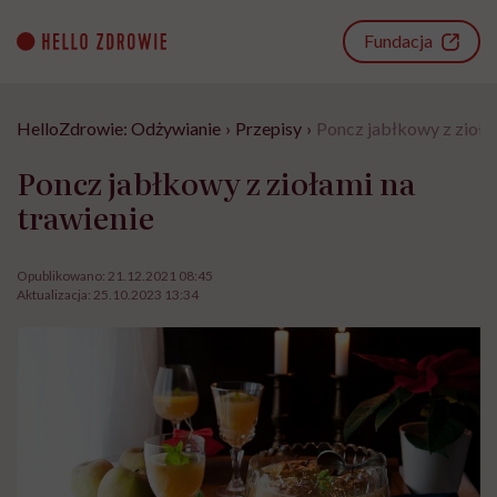
Go
to
Fundacja
content
HelloZdrowie: Odżywianie
›
Przepisy
›
Poncz jabłkowy z ziołam
Poncz jabłkowy z ziołami na
trawienie
Opublikowano:
21.12.2021 08:45
Aktualizacja:
25.10.2023 13:34