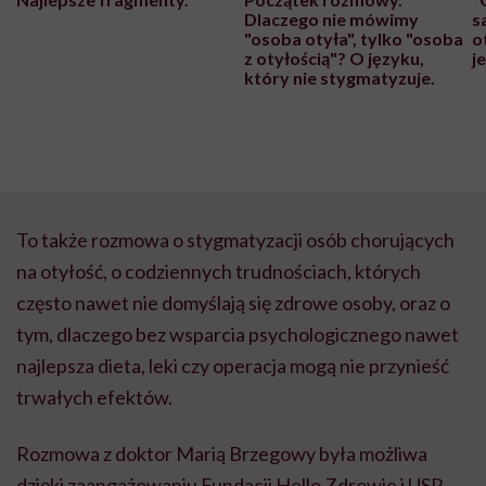
Dlaczego nie mówimy
s
"osoba otyła", tylko "osoba
o
z otyłością"? O języku,
j
który nie stygmatyzuje.
To także rozmowa o stygmatyzacji osób chorujących
na otyłość, o codziennych trudnościach, których
często nawet nie domyślają się zdrowe osoby, oraz o
tym, dlaczego bez wsparcia psychologicznego nawet
najlepsza dieta, leki czy operacja mogą nie przynieść
trwałych efektów.
Rozmowa z doktor Marią Brzegowy była możliwa
dzięki zaangażowaniu Fundacji Hello Zdrowie i USP