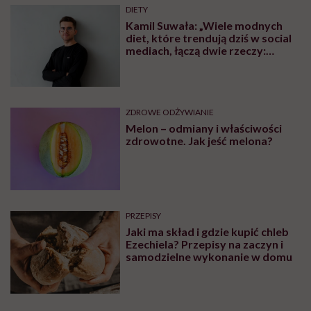
DIETY
Kamil Suwała: „Wiele modnych
diet, które trendują dziś w social
mediach, łączą dwie rzeczy:
eliminacje i udziwnienia”
ZDROWE ODŻYWIANIE
Melon – odmiany i właściwości
zdrowotne. Jak jeść melona?
PRZEPISY
Jaki ma skład i gdzie kupić chleb
Ezechiela? Przepisy na zaczyn i
samodzielne wykonanie w domu