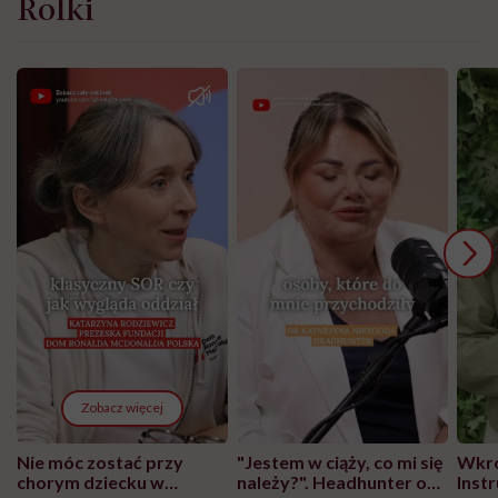
Rolki
Zobacz więcej
Nie móc zostać przy
"Jestem w ciąży, co mi się
Wkró
chorym dziecku w
należy?". Headhunter o
Inst