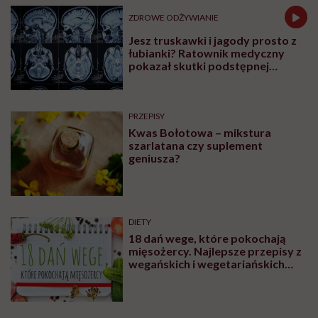
ZDROWE ODŻYWIANIE
Jesz truskawki i jagody prosto z
łubianki? Ratownik medyczny
pokazał skutki podstępnej
choroby niemytych owoców
PRZEPISY
Kwas Bołotowa – mikstura
szarlatana czy suplement
geniusza?
DIETY
18 dań wege, które pokochają
mięsożercy. Najlepsze przepisy z
wegańskich i wegetariańskich
blogów