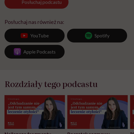
Posłuchaj
podcastu
Posłuchaj nas również na:
YouTube
Spotify
Apple Podcasts
Rozdziały tego podcastu
Najlepsze fragmenty.
Początek rozmowy.
"