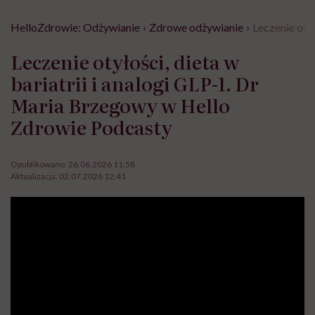
HelloZdrowie: Odżywianie
›
Zdrowe odżywianie
›
Leczenie oty
Leczenie otyłości, dieta w
bariatrii i analogi GLP-1. Dr
Maria Brzegowy w Hello
Zdrowie Podcasty
Opublikowano:
26.06.2026 11:58
Aktualizacja:
02.07.2026 12:41