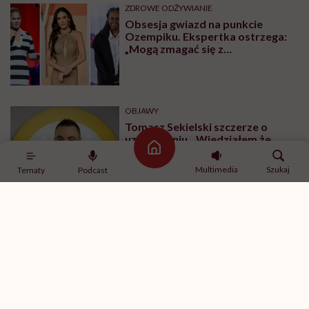
ZDROWE ODŻYWIANIE
Obsesja gwiazd na punkcie
Ozempiku. Ekspertka ostrzega:
„Mogą zmagać się z
długotrwałymi problemami”
OBJAWY
Tomasz Sekielski szczerze o
uzależnieniu. „Wiedziałem że
wyrządzam sobie krzywdę.
Strona główna
Bałem się, że się już nie obudzę”
Multimedia
Szukaj
Tematy
Podcast
Najnowsze w naszym serwisie
DIETY
Zdrowa dieta ma sens, nawet jeśli