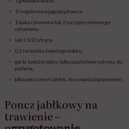
1 gwiazdka anyżu,
1 rozgnieciona jagoda jałowca,
1 laska cynamonu lub 2 szczypty mielonego
cynamonu,
sok z 1/2 cytryny,
0,5 cm kostka świeżego imbiru,
garść świeżej mięty i kilka plasterków cytryny, do
podania,
kilka pieczonych jabłek, do podania (opcjonalnie).
Poncz jabłkowy na
trawienie –
p
rzygotowanie