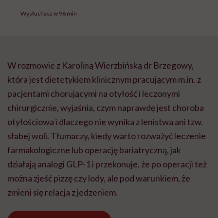
Wysłuchasz w 98 min
W rozmowie z Karoliną Wierzbińską dr Brzegowy,
która jest dietetykiem klinicznym pracującym m.in. z
pacjentami chorującymi na otyłość i leczonymi
chirurgicznie, wyjaśnia, czym naprawdę jest choroba
otyłościowa i dlaczego nie wynika z lenistwa ani tzw.
słabej woli. Tłumaczy, kiedy warto rozważyć leczenie
farmakologiczne lub operację bariatryczną, jak
działają analogi GLP-1 i przekonuje, że po operacji też
można zjeść pizzę czy lody, ale pod warunkiem, że
zmieni się relacja z jedzeniem.