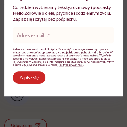
Agata Deja: fotografka, kulturoznawczyni, pasjonatka
Co tydzień wybieramy teksty, rozmowy i podcasty
rękodzieła, kuchni roślinnej i filozofii DIY. Prowadzi
Hello Zdrowie o ciele, psychice i codziennym życiu.
Zapisz się i czytaj bez pośpiechu.
bloga Food Porn, Vegan Style, na którym udowadnia, że
kuchnia roślinna jest bardzo kreatywna, ciekawa,
Adres
e-
smaczna, kolorowa i zdrowa. Szczególnym uwielbieniem
mail
*
darzy kuchnię azjatycką i dania kuchni RAW.
Podanie adresu e-mail oraz kliknięcie „Zapisz się” oznacza zgodę na otrzymywanie
wiadomości o nowościach, produktach, promocjach lub usługach dot. Hello Zdrowie. W
dowolnym momencie możesz zrezygnować z otrzymywania newslettera. Wycofanie
zgody nie ma wpływu na zgodność z prawem przetwarzania, którego dokonano przed
jej wycofaniem. Zapoznaj się z informacjami o przetwarzaniu danych osobowych, w tym
o przysługujących Ci prawach, w naszej
Polityce prywatności
.
Zapisz się
Ten, kto umie i lubi gotować
Zobacz profil
Udostępnij