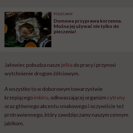
szpitalu to tortura.
zmianie pokoleniowej u
atak
"Przeszkadzać w tym
kobiet w ciąży na rynku
wars
może chyba tylko
pracy
eksp
POLECAMY
głupota i brak
Domowa przyprawa korzenna.
wyobraźni"
Można jej używać nie tylko do
pieczenia!
Jałowiec pobudza nasze
jelita
do pracy i przynosi
wytchnienie drogom żółciowym.
A wszystko to w doborowym towarzystwie
krzepiącego
imbiru
, odkwaszającej organizm
cytryny
oraz głównego akcentu smakowego i oczywiście też
protrawiennego, który zawdzięczamy naszym cennym
jabłkom.