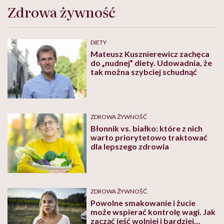
Zdrowa żywność
DIETY
Mateusz Kusznierewicz zachęca
do „nudnej” diety. Udowadnia, że
tak można szybciej schudnąć
ZDROWA ŻYWNOŚĆ
Błonnik vs. białko: które z nich
warto priorytetowo traktować
dla lepszego zdrowia
ZDROWA ŻYWNOŚĆ
Powolne smakowanie i żucie
może wspierać kontrolę wagi. Jak
zacząć jeść wolniej i bardziej