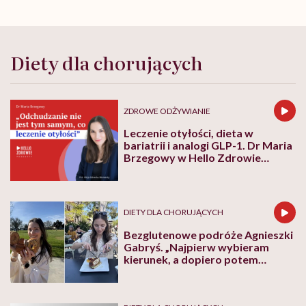
Diety dla chorujących
ZDROWE ODŻYWIANIE
Leczenie otyłości, dieta w
bariatrii i analogi GLP-1. Dr Maria
Brzegowy w Hello Zdrowie
Podcasty
DIETY DLA CHORUJĄCYCH
Bezglutenowe podróże Agnieszki
Gabryś. „Najpierw wybieram
kierunek, a dopiero potem
zastanawiam się nad jedzeniem”