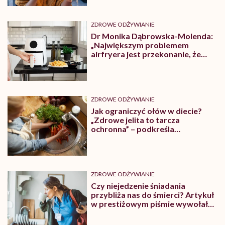
ZDROWE ODŻYWIANIE
Dr Monika Dąbrowska-Molenda:
„Największym problemem
airfryera jest przekonanie, że
wszystko z niego jest
automatycznie zdrowe”
ZDROWE ODŻYWIANIE
Jak ograniczyć ołów w diecie?
„Zdrowe jelita to tarcza
ochronna” – podkreśla
dietetyczka Marta Tomasik-
Czogała
ZDROWE ODŻYWIANIE
Czy niejedzenie śniadania
przybliża nas do śmierci? Artykuł
w prestiżowym piśmie wywołał
burzę