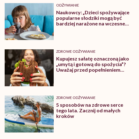
ODŻYWIANIE
Naukowcy: „Dzieci spożywające
popularne słodziki mogą być
bardziej narażone na wczesne
dojrzewanie”
ZDROWE ODŻYWIANIE
Kupujesz sałatę oznaczoną jako
„umytą i gotową do spożycia”?
Uważaj przed popełnieniem
dużego błędu
ZDROWE ODŻYWIANIE
5 sposobów na zdrowe serce
tego lata. Zacznij od małych
kroków