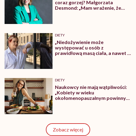
coraz gorzej? Małgorzata
Desmond: „Mam wrażenie, że
momentem przełomowym był
początek lat 90.”
DIETY
„Niedożywienie może
występować u osób z
prawidłową masą ciała, a nawet z
nadwagą”. 11 oznak wskazujących
na niedożywienie
DIETY
Naukowcy nie mają wątpliwości:
„Kobiety w wieku
okołomenopauzalnym powinny
poważnie rozważyć przejście na
dietę roślinną”
Zobacz więcej