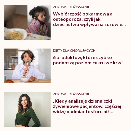
ZDROWE ODŻYWIANIE
Wybiórczość pokarmowa a
osteoporoza, czyli jak
dzieciństwo wpływa na zdrowie
kości
DIETY DLA CHORUJĄCYCH
6 produktów, które szybko
podnoszą poziom cukru we krwi
ZDROWE ODŻYWIANIE
„Kiedy analizuję dzienniczki
żywieniowe pacjentów, częściej
widzę nadmiar fosforu niż
niedobór wapnia” – mówi Monika
Dajkowska-Bichta