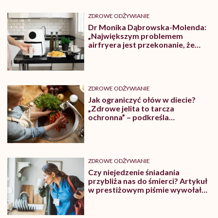
ZDROWE ODŻYWIANIE
Dr Monika Dąbrowska-Molenda:
„Największym problemem
airfryera jest przekonanie, że
wszystko z niego jest
automatycznie zdrowe”
ZDROWE ODŻYWIANIE
Jak ograniczyć ołów w diecie?
„Zdrowe jelita to tarcza
ochronna” – podkreśla
dietetyczka Marta Tomasik-
Czogała
ZDROWE ODŻYWIANIE
Czy niejedzenie śniadania
przybliża nas do śmierci? Artykuł
w prestiżowym piśmie wywołał
burzę