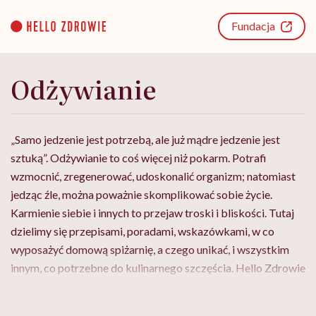
Go
to
Fundacja
content
Odżywianie
„Samo jedzenie jest potrzebą, ale już mądre jedzenie jest
sztuką”. Odżywianie to coś więcej niż pokarm. Potrafi
wzmocnić, zregenerować, udoskonalić organizm; natomiast
jedząc źle, można poważnie skomplikować sobie życie.
Karmienie siebie i innych to przejaw troski i bliskości. Tutaj
dzielimy się przepisami, poradami, wskazówkami, w co
wyposażyć domową spiżarnię, a czego unikać, i wszystkim
innym, co potrzebne do kulinarnego szczęścia. Hello Zdrowie
zaprasza do wspólnego stołu.