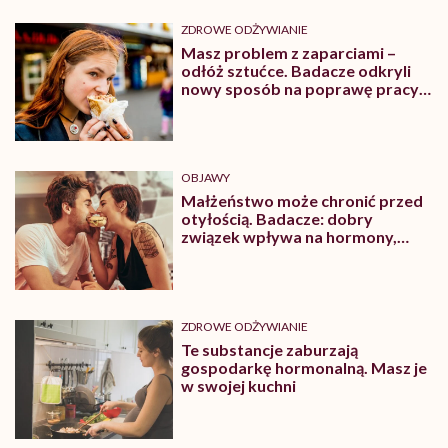
ZDROWE ODŻYWIANIE
Masz problem z zaparciami –
odłóż sztućce. Badacze odkryli
nowy sposób na poprawę pracy
jelit
OBJAWY
Małżeństwo może chronić przed
otyłością. Badacze: dobry
związek wpływa na hormony,
jelita, metabolizm i wagę
ZDROWE ODŻYWIANIE
Te substancje zaburzają
gospodarkę hormonalną. Masz je
w swojej kuchni