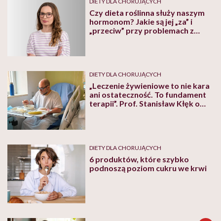
DIETY DLA CHORUJĄCYCH
Czy dieta roślinna służy naszym
hormonom? Jakie są jej „za” i
„przeciw” przy problemach z
tarczycą i Hashimoto, tłumaczy
dietetyczka
DIETY DLA CHORUJĄCYCH
„Leczenie żywieniowe to nie kara
ani ostateczność. To fundament
terapii”. Prof. Stanisław Kłęk o
roli diety w medycynie
DIETY DLA CHORUJĄCYCH
6 produktów, które szybko
podnoszą poziom cukru we krwi