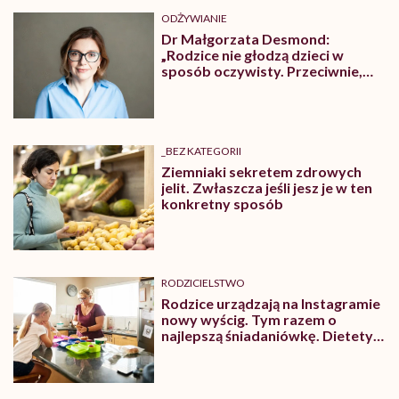
ODŻYWIANIE
Dr Małgorzata Desmond:
„Rodzice nie głodzą dzieci w
sposób oczywisty. Przeciwnie,
często starają się jak najlepiej”.
Czym jest przeniesiony zespół
Münchhausena połączony z
ortoreksją?
_BEZ KATEGORII
Ziemniaki sekretem zdrowych
jelit. Zwłaszcza jeśli jesz je w ten
konkretny sposób
RODZICIELSTWO
Rodzice urządzają na Instagramie
nowy wyścig. Tym razem o
najlepszą śniadaniówkę. Dietetyk:
„Nie tędy droga”