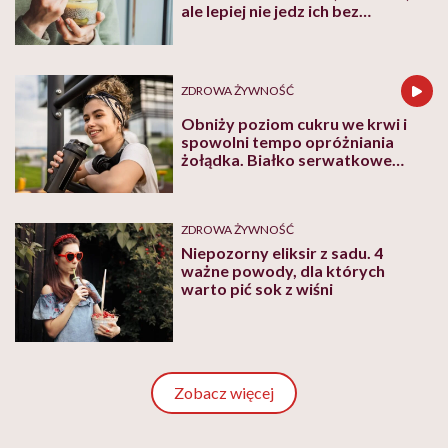
ale lepiej nie jedz ich bez
ograniczeń
ZDROWA ŻYWNOŚĆ
Obniży poziom cukru we krwi i
spowolni tempo opróżniania
żołądka. Białko serwatkowe
wyrasta na nowy dietetyczny hit
ZDROWA ŻYWNOŚĆ
Niepozorny eliksir z sadu. 4
ważne powody, dla których
warto pić sok z wiśni
Zobacz więcej