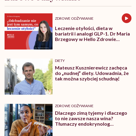
ZDROWE ODŻYWIANIE
Leczenie otyłości, dieta w
bariatrii i analogi GLP-1. Dr Maria
Brzegowy w Hello Zdrowie
Podcasty
DIETY
Mateusz Kusznierewicz zachęca
do „nudnej” diety. Udowadnia, że
tak można szybciej schudnąć
ZDROWE ODŻYWIANIE
Dlaczego zimą tyjemy i dlaczego
to nie zawsze nasza wina?
Tłumaczy endokrynolog
Agnieszka Szyman-Nurczyk