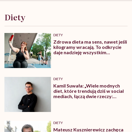
Diety
DIETY
Zdrowa dieta ma sens, nawet jeśli
kilogramy wracają. To odkrycie
daje nadzieję wszystkim
walczącym z efektem jo-jo
DIETY
Kamil Suwała: „Wiele modnych
diet, które trendują dziś w social
mediach, łączą dwie rzeczy:
eliminacje i udziwnienia”
DIETY
Mateusz Kusznierewicz zachęca