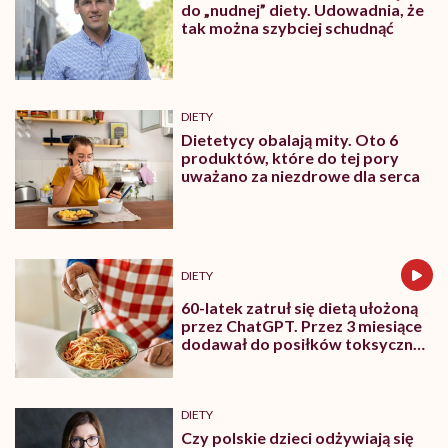
do „nudnej” diety. Udowadnia, że
tak można szybciej schudnąć
DIETY
Dietetycy obalają mity. Oto 6
produktów, które do tej pory
uważano za niezdrowe dla serca
DIETY
60-latek zatruł się dietą ułożoną
przez ChatGPT. Przez 3 miesiące
dodawał do posiłków toksyczny
bromek sodu
DIETY
Czy polskie dzieci odżywiają się