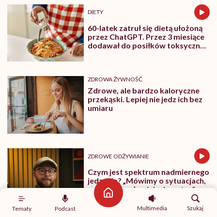
DIETY
60-latek zatruł się dietą ułożoną
przez ChatGPT. Przez 3 miesiące
dodawał do posiłków toksyczny
bromek sodu
ZDROWA ŻYWNOŚĆ
Zdrowe, ale bardzo kaloryczne
przekąski. Lepiej nie jedz ich bez
umiaru
ZDROWE ODŻYWIANIE
Czym jest spektrum nadmiernego
jedzenia? „Mówimy o sytuacjach,
w których człowiek nie potrafi
Strona główna
powiedzieć ‘nie’”
Multimedia
Szukaj
Tematy
Podcast