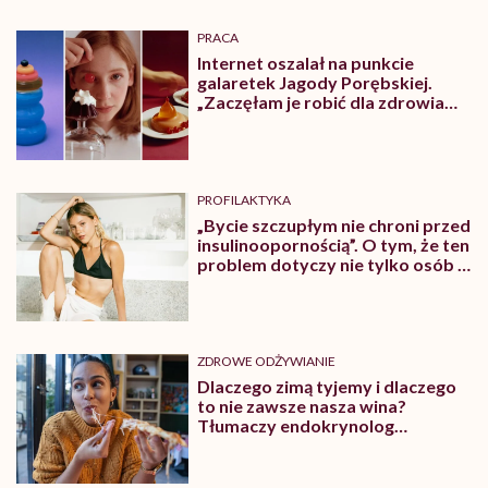
PRACA
Internet oszalał na punkcie
galaretek Jagody Porębskiej.
„Zaczęłam je robić dla zdrowia
psychicznego”
PROFILAKTYKA
„Bycie szczupłym nie chroni przed
insulinoopornością”. O tym, że ten
problem dotyczy nie tylko osób z
nadwagą lub otyłością,
rozmawiamy z lekarzem Piotrem
Grzybem
ZDROWE ODŻYWIANIE
Dlaczego zimą tyjemy i dlaczego
to nie zawsze nasza wina?
Tłumaczy endokrynolog
Agnieszka Szyman-Nurczyk