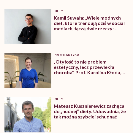
DIETY
Kamil Suwała: „Wiele modnych
diet, które trendują dziś w social
mediach, łączą dwie rzeczy:
eliminacje i udziwnienia”
PROFILAKTYKA
„Otyłość to nie problem
estetyczny, lecz przewlekła
choroba”. Prof. Karolina Kłoda,
która mierzy się z tym
schorzeniem, mówi pacjentom: to
nie wasza wina
DIETY
Mateusz Kusznierewicz zachęca
do „nudnej” diety. Udowadnia, że
tak można szybciej schudnąć