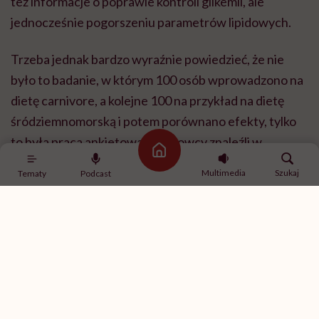
też informacje o poprawie kontroli glikemii, ale
jednocześnie pogorszeniu parametrów lipidowych.
Trzeba jednak bardzo wyraźnie powiedzieć, że nie
było to badanie, w którym 100 osób wprowadzono na
dietę carnivore, a kolejne 100 na przykład na dietę
śródziemnomorską i potem porównano efekty, tylko
to była praca ankietowa. Naukowcy znaleźli w
Strona główna
mediach społecznościowych osoby, które już
Multimedia
Szukaj
Tematy
Podcast
stosowały dietę carnivore, i zapytali je, jak się na niej
czują. Metodologicznie to zupełnie inny poziom
dowodów niż dobrze zaprojektowane badanie
eksperymentalne, ale mimo to publikacja wywołała
duże zainteresowanie.
I od razu zaznaczę, że na ten moment nie mamy