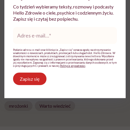
Co tydzień wybieramy teksty, rozmowy i podcasty
Hello Zdrowie o ciele, psychice i codziennym życiu.
Zapisz się i czytaj bez pośpiechu.
Milena Bizoń
Adres
e-
Zobacz profil
mail
*
Podanie adresu e-mail oraz kliknięcie „Zapisz się” oznacza zgodę na otrzymywanie
wiadomości o nowościach, produktach, promocjach lub usługach dot. Hello Zdrowie. W
dowolnym momencie możesz zrezygnować z otrzymywania newslettera. Wycofanie
zgody nie ma wpływu na zgodność z prawem przetwarzania, którego dokonano przed
jej wycofaniem. Zapoznaj się z informacjami o przetwarzaniu danych osobowych, w tym
o przysługujących Ci prawach, w naszej
Polityce prywatności
.
Udostępnij
Zapisz się
Powiązane tematy:
mrożonki
Warto wiedzieć