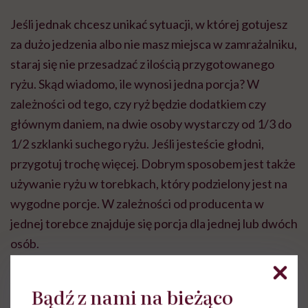
Jeśli jednak chcesz unikać sytuacji, w której gotujesz
za dużo jedzenia albo nie masz miejsca w zamrażalniku,
staraj się nie przesadzać z ilością przygotowanego
ryżu. Skąd wiadomo, ile wynosi jedna porcja? W
zależności od tego, czy ryż będzie dodatkiem czy
głównym daniem, na dwie osoby wystarczy od 1/3 do
1/2 szklanki suchego ryżu. Jeśli jesteście głodni,
przygotuj trochę więcej. Dobrym sposobem jest także
używanie ryżu w torebkach, który podzielony jest na
wygodne porcje. W zależności od producenta w
jednej torebce znajduje się porcja dla jednej lub dwóch
osób.
Źródło: veetee, express.co.uk
Bądź z nami na bieżąco