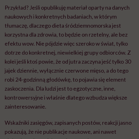
Przykład? Jeśli opublikuję materiał oparty na danych
naukowych i konkretnych badaniach, w którym
tłumaczę, dlaczego dieta śródziemnomorska jest
korzystna dla zdrowia, to będzie on rzetelny, ale bez
efektu wow. Nie pójdzie więc szeroko w świat, tylko
dotrze do konkretnej, niewielkiej grupy odbiorców. Z
kolei jeśli ktoś powie, że od jutra zaczyna jeść tylko 30
jajek dziennie, wyłącznie czerwone mięso, a do tego
robi 24-godzinną głodówkę, to pojawia się element
zaskoczenia. Dla ludzi jest to egzotyczne, inne,
kontrowersyjne i właśnie dlatego wzbudza większe
zainteresowanie.
Wskaźniki zasięgów, zapisanych postów, reakcji jasno
pokazują, że nie publikacje naukowe, ani nawet