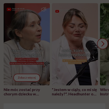
Zobacz więcej
Nie móc zostać przy
"Jestem w ciąży, co mi się
Wkró
chorym dziecku w
należy?". Headhunter o
Inst
szpitalu to tortura.
zmianie pokoleniowej u
atak
"Przeszkadzać w tym
kobiet w ciąży na rynku
wars
może chyba tylko
pracy
eksp