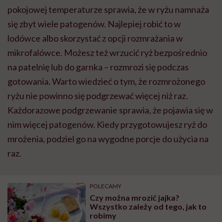
pokojowej temperaturze sprawia, że w ryżu namnaża
się zbyt wiele patogenów. Najlepiej robić to w
lodówce albo skorzystać z opcji rozmrażania w
mikrofalówce. Możesz też wrzucić ryż bezpośrednio
na patelnię lub do garnka – rozmrozi się podczas
gotowania. Warto wiedzieć o tym, że rozmrożonego
ryżu nie powinno się podgrzewać więcej niż raz.
Każdorazowe podgrzewanie sprawia, że pojawia się w
nim więcej patogenów. Kiedy przygotowujesz ryż do
mrożenia, podziel go na wygodne porcje do użycia na
raz.
POLECAMY
Czy można mrozić jajka?
Wszystko zależy od tego, jak to
robimy