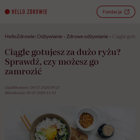
Go
to
Fundacja
content
HelloZdrowie: Odżywianie
›
Zdrowe odżywianie
›
Ciągle gotuj
Ciągle gotujesz za dużo ryżu?
Sprawdź, czy możesz go
zamrozić
Opublikowano:
09.07.2020 09:27
Aktualizacja:
09.07.2020 11:13