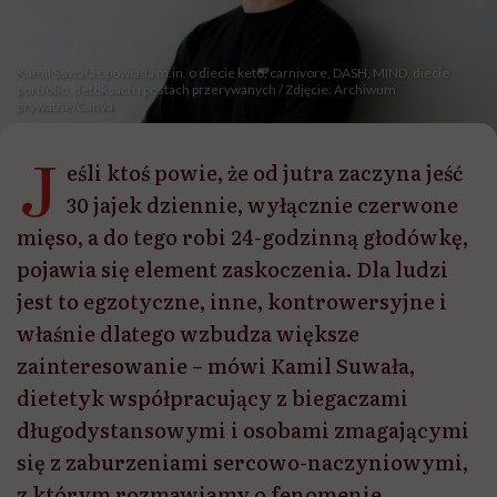
Kamil Suwała opowiada m.in. o diecie keto, carnivore, DASH, MIND, diecie
portfolio, detoksach i postach przerywanych / Zdjęcie: Archiwum
prywatne/Canva
J
eśli ktoś powie, że od jutra zaczyna jeść
30 jajek dziennie, wyłącznie czerwone
mięso, a do tego robi 24-godzinną głodówkę,
pojawia się element zaskoczenia. Dla ludzi
jest to egzotyczne, inne, kontrowersyjne i
właśnie dlatego wzbudza większe
zainteresowanie – mówi Kamil Suwała,
dietetyk współpracujący z biegaczami
długodystansowymi i osobami zmagającymi
się z zaburzeniami sercowo-naczyniowymi,
z którym rozmawiamy o fenomenie