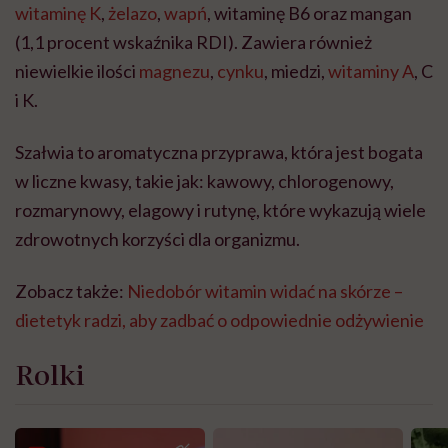
witaminę K
,
żelazo
,
wapń
, witaminę B6 oraz mangan
(1,1 procent wskaźnika RDI). Zawiera również
niewielkie ilości
magnezu
,
cynku
, miedzi,
witaminy A
, C
i K.
Szałwia to aromatyczna przyprawa, która jest bogata
w liczne kwasy, takie jak: kawowy, chlorogenowy,
rozmarynowy, elagowy i rutynę, które wykazują wiele
zdrowotnych korzyści dla organizmu.
Zobacz także:
Niedobór witamin widać na skórze –
dietetyk radzi, aby zadbać o odpowiednie odżywienie
Rolki