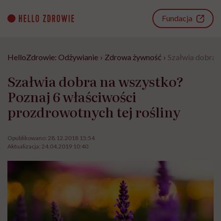
Go
to
Fundacja
content
HelloZdrowie: Odżywianie
›
Zdrowa żywność
›
Szałwia dobra n
Szałwia dobra na wszystko?
Poznaj 6 właściwości
prozdrowotnych tej rośliny
Opublikowano:
28.12.2018 15:54
Aktualizacja:
24.04.2019 10:40