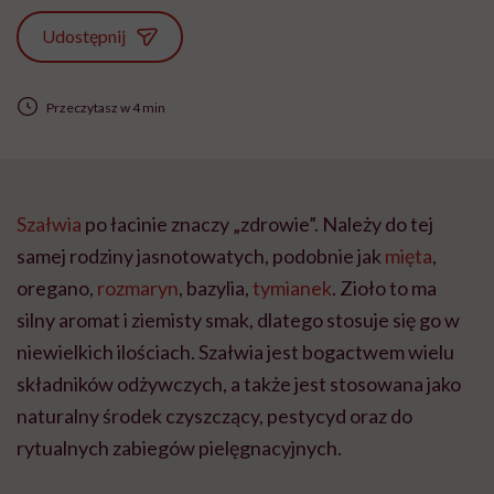
Udostępnij
Przeczytasz w 4 min
Szałwia
po łacinie znaczy „zdrowie”. Należy do tej
samej rodziny jasnotowatych, podobnie jak
mięta
,
oregano,
rozmaryn
, bazylia,
tymianek
. Zioło to ma
silny aromat i ziemisty smak, dlatego stosuje się go w
niewielkich ilościach. Szałwia jest bogactwem wielu
składników odżywczych, a także jest stosowana jako
naturalny środek czyszczący, pestycyd oraz do
rytualnych zabiegów pielęgnacyjnych.