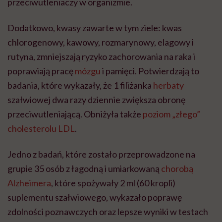
przeciwutleniaczy w organizmie.
Dodatkowo, kwasy zawarte w tym ziele: kwas
chlorogenowy, kawowy, rozmarynowy, elagowy i
rutyna, zmniejszają ryzyko zachorowania na raka i
poprawiają pracę
mózgu
i pamięci. Potwierdzają to
badania, które wykazały, że 1 filiżanka
herbaty
szałwiowej dwa razy dziennie zwiększa obronę
przeciwutleniającą. Obniżyła także
poziom „złego”
cholesterolu LDL
.
Jedno z badań, które zostało przeprowadzone na
grupie 35 osób z łagodną i umiarkowaną
chorobą
Alzheimera
, które spożywały 2 ml (60 kropli)
suplementu szałwiowego, wykazało poprawę
zdolności poznawczych oraz lepsze wyniki w testach