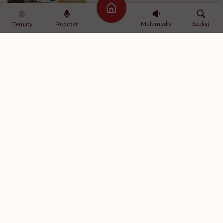
Strona główna
Multimedia
Szukaj
Tematy
Podcast
ZDROWA ŻYWNOŚĆ
Aronia – poznaj polskie
superfood. „To jeden z
najzdrowszych owoców świata”
PRZEPISY
Przyprawa do ziemniaków
pieczonych i smażonych – jak
zrobić taką bez soli?
ZDROWA ŻYWNOŚĆ
Czym są fitoncydy – gdzie
występują i jak działają? Jak
wprowadzić naturalne
antybiotyki do diety