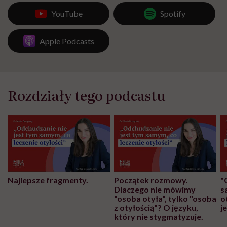
YouTube
Spotify
Apple Podcasts
Rozdziały tego podcastu
Najlepsze fragmenty.
Początek rozmowy.
"
Dlaczego nie mówimy
s
"osoba otyła", tylko "osoba
o
z otyłością"? O języku,
j
który nie stygmatyzuje.