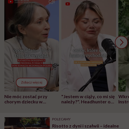
Zobacz więcej
Nie móc zostać przy
"Jestem w ciąży, co mi się
Wkró
chorym dziecku w
należy?". Headhunter o
Inst
szpitalu to tortura.
zmianie pokoleniowej u
atak
"Przeszkadzać w tym
kobiet w ciąży na rynku
wars
może chyba tylko
pracy
eksp
POLECAMY
głupota i brak
Risotto z dyni i szałwii – idealne
wyobraźni"