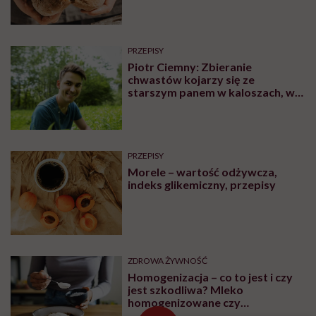
PRZEPISY
Piotr Ciemny: Zbieranie
chwastów kojarzy się ze
starszym panem w kaloszach, w
obdartej koszuli. Ja do tego
obrazka ludziom nie pasowałem
PRZEPISY
Morele – wartość odżywcza,
indeks glikemiczny, przepisy
ZDROWA ŻYWNOŚĆ
Homogenizacja – co to jest i czy
jest szkodliwa? Mleko
homogenizowane czy
pasteryzowane?