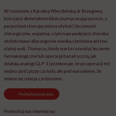
W rozmowie z Karoliną Wierzbińską dr Brzegowy,
która jest dietetykiem klinicznym pracującym m.in. z
pacjentami chorującymi na otyłość i leczonymi
chirurgicznie, wyjaśnia, czym naprawdę jest choroba
otyłościowa i dlaczego nie wynika z lenistwa ani tzw.
słabej woli. Tłumaczy, kiedy warto rozważyć leczenie
farmakologiczne lub operację bariatryczną, jak
działają analogi GLP-1 i przekonuje, że po operacji też
można zjeść pizzę czy lody, ale pod warunkiem, że
zmieni się relacja z jedzeniem.
Posłuchaj
podcastu
Posłuchaj nas również na: