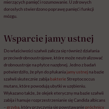
mierzących pamięć i rozumowanie. U zdrowych
dorosłych stwierdzono poprawę pamięć i funkcji
mózgu.
Wsparcie jamy ustnej
Do właściwości szałwii zalicza się również działania
przeciwdrobnoustrojowe, które może neutralizować
drobnoustroje na płytce nazębnej. Jedno z badań
potwierdziło, że płyn do płukania
jamy ustnej
na bazie
szałwii skutecznie zabija
bakterie
Streptococcus
mutans, które powodują ubytki w uzębieniu.
Wykazano także, że olejek eteryczny ma bazie szałwii
zabija i hamuje rozprzestrzenianie się Candida albicans
–
grzyba
, który przyczynia się powstawanie
próchnicy