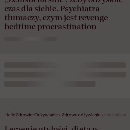
czas dla siebie. Psychiatra
tłumaczy, czym jest revenge
bedtime procrastination
HelloZdrowie: Odżywianie
›
Zdrowe odżywianie
›
Leczenie oty
Leczenie otyłości, dieta w