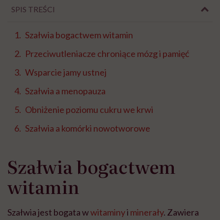
SPIS TREŚCI
Szałwia bogactwem witamin
Przeciwutleniacze chroniące mózg i pamięć
Wsparcie jamy ustnej
Szałwia a menopauza
Obniżenie poziomu cukru we krwi
Szałwia a komórki nowotworowe
Szałwia bogactwem
witamin
Szałwia jest bogata w
witaminy
i
minerały
. Zawiera