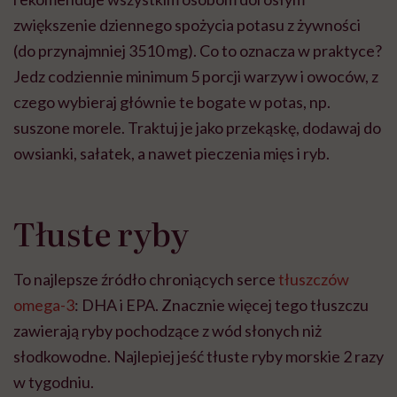
zwiększenie dziennego spożycia potasu z żywności
(do przynajmniej 3510 mg). Co to oznacza w praktyce?
Jedz codziennie minimum 5 porcji warzyw i owoców, z
czego wybieraj głównie te bogate w potas, np.
suszone morele. Traktuj je jako przekąskę, dodawaj do
owsianki, sałatek, a nawet pieczenia mięs i ryb.
Tłuste ryby
To najlepsze źródło chroniących serce
tłuszczów
omega-3
: DHA i EPA. Znacznie więcej tego tłuszczu
zawierają ryby pochodzące z wód słonych niż
słodkowodne. Najlepiej jeść tłuste ryby morskie 2 razy
w tygodniu.