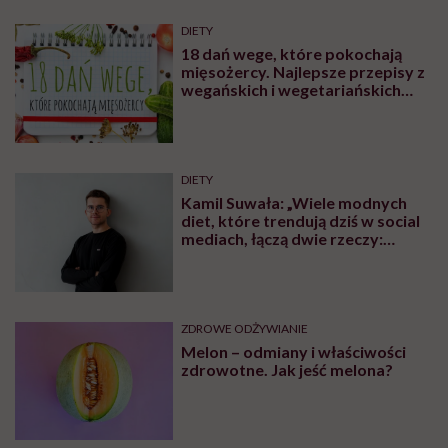
DIETY
18 dań wege, które pokochają
mięsożercy. Najlepsze przepisy z
wegańskich i wegetariańskich
blogów
DIETY
Kamil Suwała: „Wiele modnych
diet, które trendują dziś w social
mediach, łączą dwie rzeczy:
eliminacje i udziwnienia”
ZDROWE ODŻYWIANIE
Melon – odmiany i właściwości
zdrowotne. Jak jeść melona?