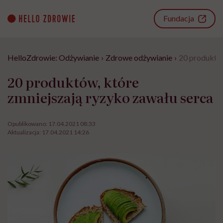
Go
to
Fundacja
content
HelloZdrowie: Odżywianie
›
Zdrowe odżywianie
›
20 produktów
20 produktów, które
zmniejszają ryzyko zawału serca
Opublikowano:
17.04.2021 08:33
Aktualizacja:
17.04.2021 14:26