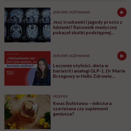
ZDROWE ODŻYWIANIE
Jesz truskawki i jagody prosto z
łubianki? Ratownik medyczny
pokazał skutki podstępnej
choroby niemytych owoców
ZDROWE ODŻYWIANIE
Leczenie otyłości, dieta w
bariatrii i analogi GLP-1. Dr Maria
Brzegowy w Hello Zdrowie
Podcasty
PRZEPISY
Kwas Bołotowa – mikstura
szarlatana czy suplement
geniusza?