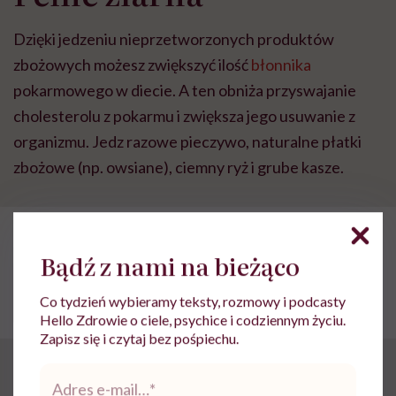
Dzięki jedzeniu nieprzetworzonych produktów
zbożowych możesz zwiększyć ilość
błonnika
pokarmowego w diecie. A ten obniża przyswajanie
cholesterolu z pokarmu i zwiększa jego usuwanie z
organizmu. Jedz razowe pieczywo, naturalne płatki
zbożowe (np. owsiane), ciemny ryż i grube kasze.
POLECAMY
Chcesz popracować nad swoją
Bądź z nami na bieżąco
odpornością? Tym możesz się
wesprzeć!
Co tydzień wybieramy teksty, rozmowy i podcasty
Hello Zdrowie o ciele, psychice i codziennym życiu.
Zapisz się i czytaj bez pośpiechu.
Pomidory
Adres
e-