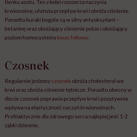
tlenku azotu. Ten z kolei rozszerza naczynia
krwionośne, ułatwia przepływ krwi i obniża ciśnienie.
Ponadto buraki bogate są w silny antyoksydant –
betaninę oraz obniżający ciśnienie potas i obniżający
poziom homocysteiny
kwas foliowy
.
Czosnek
Regularnie jedzony
czosnek
obniża cholesterol we
krwi oraz obniża ciśnienie tętnicze. Ponadto obecny w
diecie czosnek poprawia przepływ krwi i pozytywnie
wpływa na elastyczność naczyń krwionośnych.
Profilaktycznie dla zdrowego serca najlepiej jeść 1-2
ząbki dziennie.