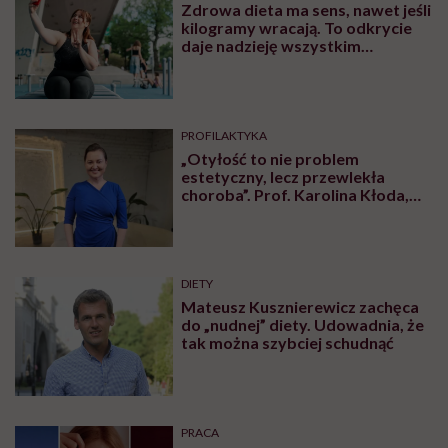
Zdrowa dieta ma sens, nawet jeśli
kilogramy wracają. To odkrycie
daje nadzieję wszystkim
walczącym z efektem jo-jo
PROFILAKTYKA
„Otyłość to nie problem
estetyczny, lecz przewlekła
choroba”. Prof. Karolina Kłoda,
która mierzy się z tym
schorzeniem, mówi pacjentom: to
nie wasza wina
DIETY
Mateusz Kusznierewicz zachęca
do „nudnej” diety. Udowadnia, że
tak można szybciej schudnąć
PRACA