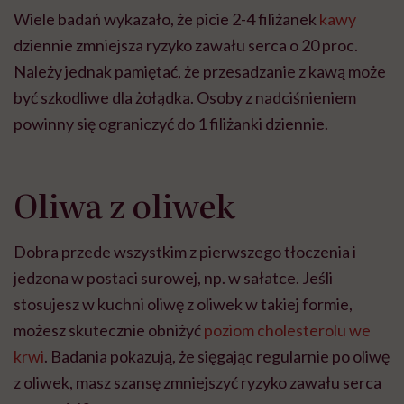
Wiele badań wykazało, że picie 2-4 filiżanek
kawy
dziennie zmniejsza ryzyko zawału serca o 20 proc.
Należy jednak pamiętać, że przesadzanie z kawą może
być szkodliwe dla żołądka. Osoby z nadciśnieniem
powinny się ograniczyć do 1 filiżanki dziennie.
Oliwa z oliwek
Dobra przede wszystkim z pierwszego tłoczenia i
jedzona w postaci surowej, np. w sałatce. Jeśli
stosujesz w kuchni oliwę z oliwek w takiej formie,
możesz skutecznie obniżyć
poziom cholesterolu we
krwi
. Badania pokazują, że sięgając regularnie po oliwę
z oliwek, masz szansę zmniejszyć ryzyko zawału serca