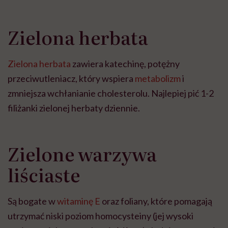
Zielona herbata
Zielona herbata
zawiera katechinę, potężny
przeciwutleniacz, który wspiera
metabolizm
i
zmniejsza wchłanianie cholesterolu. Najlepiej pić 1-2
filiżanki zielonej herbaty dziennie.
Zielone warzywa
liściaste
Są bogate w
witaminę E
oraz foliany, które pomagają
utrzymać niski poziom homocysteiny (jej wysoki