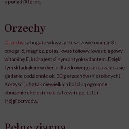
o ponad 40 proc.
Orzechy
Orzechy
są bogate w kwasy tłuszczowe omega-3 i
omega-6, magnez, potas, kwas foliowy, kwas elagowy i
witaminę E, która jest silnym antyoksydantem. Dzięki
tym składnikom w diecie dla zdrowego serca zaleca się
zjadanie codziennie ok. 30 g orzechów (niesolonych).
Korzyści już z tak niewielkich ilości są ogromne:
obniżenie cholesterolu całkowitego, LDL i
trójglicerydów.
Pełne ziarna