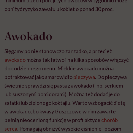
minimum trzech porcji tych owoców w tygodniu może
obniżyć ryzyko zawału u kobiet o ponad 30 proc.
Awokado
Sięgamy po nie stanowczo za rzadko, a przecież
awokado
można tak łatwo i na kilka sposobów włączyć
do codziennego menu. Miękkie awokado można
potraktować jako smarowidło
pieczywa
. Do pieczywa
świetnie sprawdzi się pasta z awokado (i np. serkiem
lub suszonymi pomidorami). Można też dodać je do
sałatki lub zielonego koktajlu. Warto wzbogacić dietę
w awokado, bo kwasy tłuszczowe w nim zawarte
pełnią nieocenioną funkcję w profilaktyce
chorób
serca
. Pomagają obniżyć wysokie ciśnienie i poziom