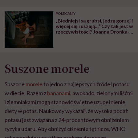
POLECAMY
„Biedniejsi są grubsi, jedzą gorzej i
więcej się ruszają…” Czy tak jest w
rzeczywistości? Joanna Dronka-
Skrzypczak napisała, co o tym
myśli
Suszone morele
Suszone
morele
to jedno z najlepszych źródeł potasu
w diecie. Razem z
bananami,
awokado, zielonymi liśćmi
i ziemniakami mogą stanowić świetne uzupełnienie
diety w potas. Naukowcy wykazali, że wysoka podaż
potasu jest związana z 24-procentowym obniżeniem
ryzyka udaru. Aby obniżyć ciśnienie tętnicze, WHO
rekomenduje wszystkim osobom dorosłym