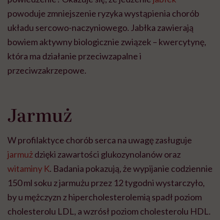
powoduje zmniejszenie ryzyka wystąpienia chorób
układu sercowo-naczyniowego. Jabłka zawierają
bowiem aktywny biologicznie związek – kwercytynę,
która ma działanie przeciwzapalne i
przeciwzakrzepowe.
Jarmuż
W profilaktyce chorób serca na uwagę zasługuje
jarmuż
dzięki zawartości glukozynolanów oraz
witaminy K
. Badania pokazują, że wypijanie codziennie
150 ml soku z jarmużu przez 12 tygodni wystarczyło,
by u mężczyzn z hipercholesterolemią spadł poziom
cholesterolu LDL, a wzrósł poziom cholesterolu HDL.