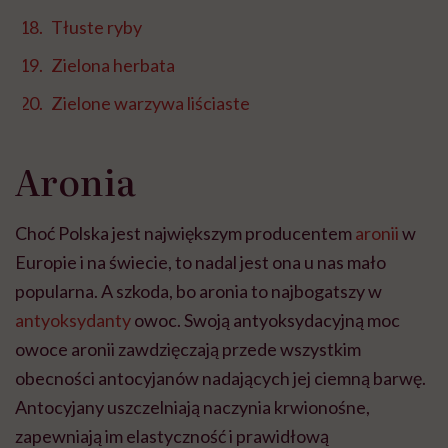
Tłuste ryby
Zielona herbata
Zielone warzywa liściaste
Aronia
Choć Polska jest największym producentem
aronii
w
Europie i na świecie, to nadal jest ona u nas mało
popularna. A szkoda, bo aronia to najbogatszy w
antyoksydanty
owoc. Swoją antyoksydacyjną moc
owoce aronii zawdzięczają przede wszystkim
obecności antocyjanów nadających jej ciemną barwę.
Antocyjany uszczelniają naczynia krwionośne,
zapewniają im elastyczność i prawidłową