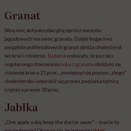
Granat
Silną moc antyoksydacyjną oprócz owoców
jagodowych ma owoc granatu. Dzięki bogactwu
związków polifenolowych granat obniża cholesterol
we krwi i ciśnienie.
Badania
wykazały, że po roku
regularnego stosowania
soku z granatu
obniżyło się
ciśnienie krwi o 21 proc., zmniejszył się poziom „złego”
cholesterolu i odwrócił się proces zwężania tętnicy
szyjnej o prawie 30 proc.
Jabłka
„One apple a day keep the doctor away” – znacie to
powiedzenie? Okazuje się, że jedzenie
jabłek