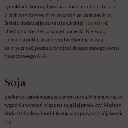
tym składnikom wpływa na obniżenie cholesterolu i
trójglicerydów we krwi oraz obniża ciśnienie krwi.
Śmiało dodawaj je do sałatek, koktajli,
owsianki
,
chleba, ciasteczek, a nawet panierki. Nie kupuj
siemienia odtłuszczonego, bo choć ma niższą
kaloryczność, pozbawione jest drogocennego kwasu
tłuszczowego ALA.
Soja
Białka soi zapobiegają zawałom serca. Minimum raz w
tygodniu wymień mięso na soję i jej produkty. Możesz
dodać tofu do sałatek lub zup albo przyrządzić jako stir
fry.