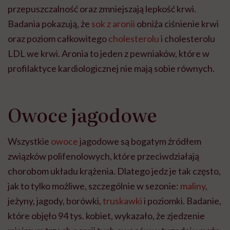
przepuszczalność oraz zmniejszają lepkość krwi.
Badania pokazują, że
sok z aronii
obniża ciśnienie krwi
oraz poziom całkowitego
cholesterolu
i cholesterolu
LDL we krwi. Aronia to jeden z pewniaków, które w
profilaktyce kardiologicznej nie mają sobie równych.
Owoce jagodowe
Wszystkie
owoce
jagodowe są bogatym źródłem
związków polifenolowych, które przeciwdziałają
chorobom układu krążenia. Dlatego jedz je tak często,
jak to tylko możliwe, szczególnie w sezonie:
maliny
,
jeżyny, jagody, borówki,
truskawki
i poziomki. Badanie,
które objęło 94 tys. kobiet, wykazało, że zjedzenie