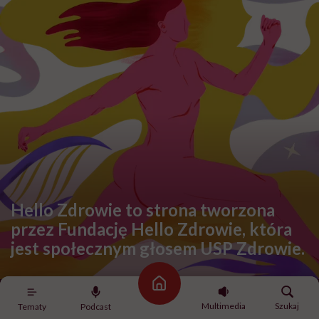
Hello Zdrowie to strona tworzona
przez Fundację Hello Zdrowie, która
jest społecznym głosem USP Zdrowie.
Strona główna
Bądź z nami na bieżąco
Multimedia
Szukaj
Tematy
Podcast