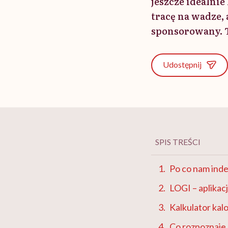
jeszcze idealni
tracę na wadze, 
sponsorowany. T
Udostępnij
SPIS TREŚCI
Po co nam inde
LOGI – aplikac
Kalkulator kalor
Co rozpoznaje 