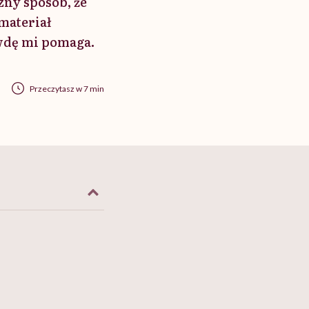
zny sposób, że
 materiał
awdę mi pomaga.
Przeczytasz w 7 min