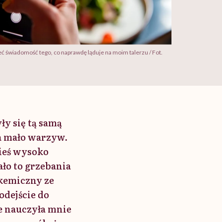
ć świadomość tego, co naprawdę ląduje na moim talerzu / Fot.
ły się tą samą
za mało warzyw.
ieś wysoko
ało to grzebania
ikemiczny ze
podejście do
ie nauczyła mnie