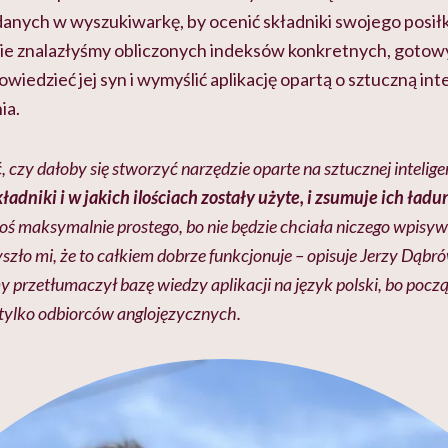
danych w wyszukiwarkę, by ocenić składniki swojego posiłku
e nie znalazłyśmy obliczonych indeksów konkretnych, goto
owiedzieć jej syn i wymyślić aplikację opartą o sztuczną int
ia.
 czy dałoby się stworzyć narzędzie oparte na sztucznej inteligen
składniki i w jakich ilościach zostały użyte, i zsumuje ich ładu
oś maksymalnie prostego, bo nie będzie chciała niczego wpisy
szło mi, że to całkiem dobrze funkcjonuje
– opisuje Jerzy Dąbró
y przetłumaczył bazę wiedzy aplikacji na język polski, bo poc
 tylko odbiorców anglojęzycznych.