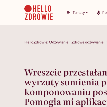
Go
to
content
Tematy
Po
HelloZdrowie: Odżywianie
›
Zdrowe odżywianie
›
Wreszcie przestała
wyrzuty sumienia p
komponowaniu pos
Pomogła mi aplikac