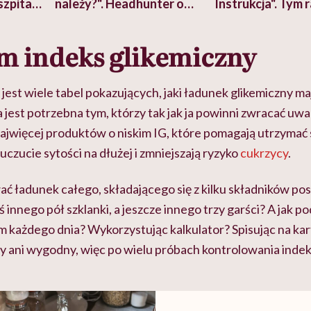
szpitalu
należy?". Headhunter o
Instrukcja". Tym 
szkadzać
zmianie pokoleniowej u
atakach paniki. Z
tylko
kobiet w ciąży na rynku
warsztat pacjen
braźni"
m indeks glikemiczny
pracy
ekspercki
jest wiele tabel pokazujących, jaki ładunek glikemiczny m
 jest potrzebna tym, którzy tak jak ja powinni zwracać uwag
najwięcej produktów o niskim IG, które pomagają utrzymać 
ą uczucie sytości na dłużej i zmniejszają ryzyko
cukrzycy
.
ć ładunek całego, składającego się z kilku składników pos
ś innego pół szklanki, a jeszcze innego trzy garści? A jak
am każdego dnia? Wykorzystując kalkulator? Spisując na k
ry ani wygodny, więc po wielu próbach kontrolowania inde