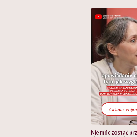
Zobacz więce
 i miał
Najlepsza dieta wydaje się
Nie móc zostać pr