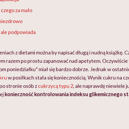
 czego za mało
 niezdrowo
, ale podpowiada
niach z dietami można by napisać długą i nudną książkę. 
nym razem po prostu zapanować nad apetytem. Oczywiście 
m poniedziałku” miał się bardzo dobrze. Jednak w ostatni
kru
w posiłkach stała się koniecznością. Wynik cukru na cz
po stronie osób z
cukrzycą typu 2
, ale naprawdę niewiele ju
iej
konieczność kontrolowania indeksu glikemicznego st