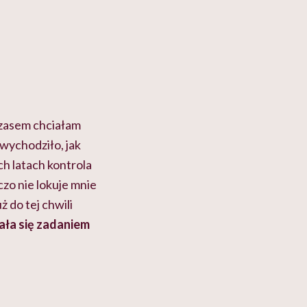
Czasem chciałam
wychodziło, jak
ch latach kontrola
czo nie lokuje mnie
ż do tej chwili
ała się zadaniem