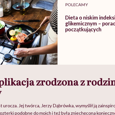
POLECAMY
Dieta o niskim indeks
glikemicznym – porad
początkujących
plikacja zrodzona z rodzi
y
jest urocza. Jej twórca, Jerzy Dąbrówka, wymyślił ją zainsp
rozterki podobne do moich i też była zniechęcona koniecz