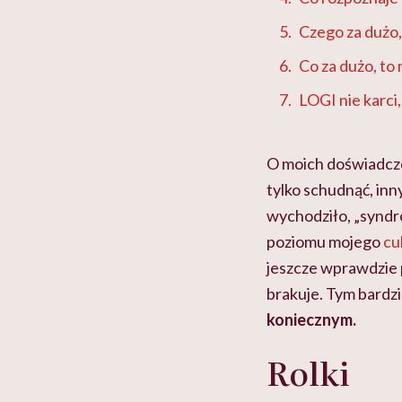
Czego za dużo,
Co za dużo, to
LOGI nie karci
O moich doświadcze
tylko schudnąć, in
wychodziło, „syndro
poziomu mojego
cu
jeszcze wprawdzie 
brakuje. Tym bardz
koniecznym.
Rolki