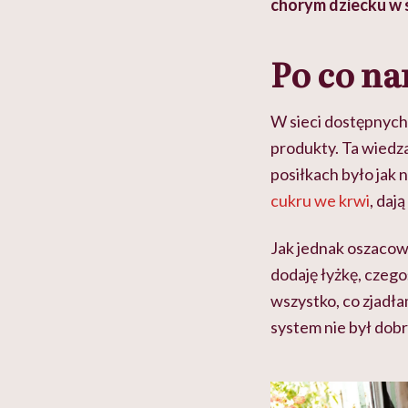
 lekko
banalna, a może
chorym dziecku w 
ie”
zapobiegać nowotworom
to tortura. "Prze
w tym może chyba 
głupota i brak wyo
Po co na
W sieci dostępnych 
produkty. Ta wiedza
posiłkach było jak 
cukru we krwi
, daj
Jak jednak oszacowa
dodaję łyżkę, czego
wszystko, co zjadł
system nie był dob