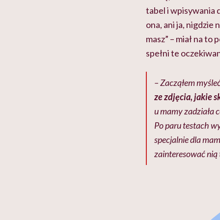
tabel i wpisywania 
ona, ani ja, nigdzi
masz” – miał na to p
spełni te oczekiwan
– Zacząłem myśleć,
ze zdjęcia, jakie 
u mamy zadziała c
Po paru testach wy
specjalnie dla mam
zainteresować nią