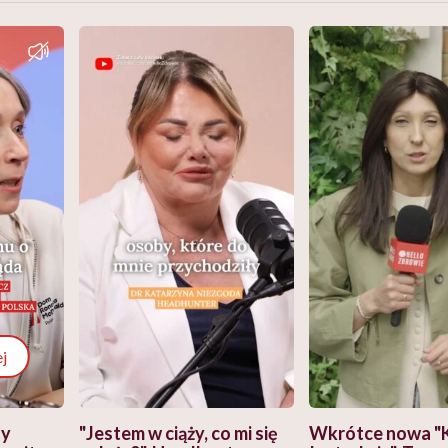
j
zy
"Jestem w ciąży, co mi się
Wkrótce nowa "