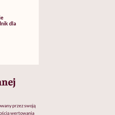
ie
nik dla
nnej
irowany przez swoją
nością wertowania