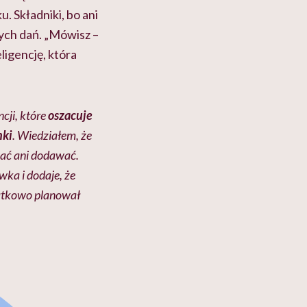
. Składniki, bo ani
wych dań. „Mówisz –
eligencję, która
cji, które
oszacuje
nki
. Wiedziałem, że
wać ani dodawać.
wka i dodaje, że
zątkowo planował