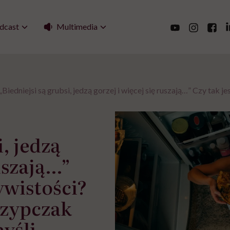
Multimedia
dcast
„Biedniejsi są grubsi, jedzą gorzej i więcej się ruszają…” Czy tak
i, jedzą
ruszają…”
ywistości?
zypczak
myśli