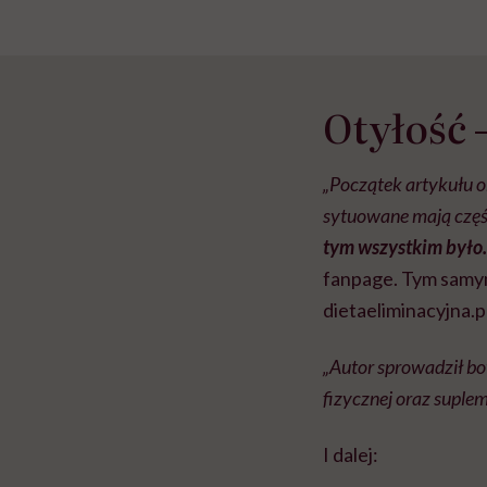
Otyłość 
„Początek artykułu o
sytuowane mają częśc
tym wszystkim był
fanpage. Tym samym 
dietaeliminacyjna.p
„Autor sprowadził b
fizycznej oraz suplem
I dalej: