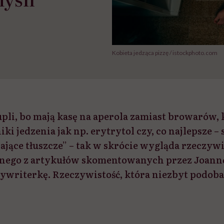
Kobieta jedząca pizzę / istockphoto.com
upli, bo mają kasę na aperola zamiast browarów, k
i jedzenia jak np. erytrytol czy, co najlepsze –
ające tłuszcze” – tak w skrócie wygląda rzeczywi
ednego z artykułów skomentowanych przez Joann
ywriterkę. Rzeczywistość, która niezbyt podoba 