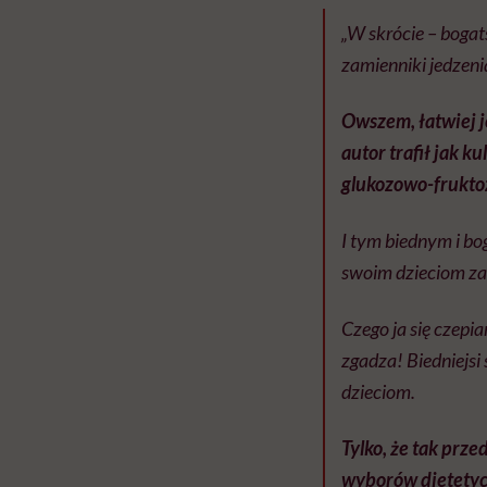
„W skrócie – bogat
zamienniki jedzeni
Owszem, łatwiej j
autor trafił jak k
glukozowo-frukt
I tym biednym i bo
swoim dzieciom za
Czego ja się czepi
zgadza! Biedniejsi 
dzieciom.
Tylko, że tak prz
wyborów dietetycz