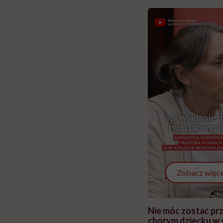
Zobacz więce
 i miał
Najlepsza dieta wydaje się
Nie móc zostać pr
 lekko
banalna, a może
chorym dziecku w 