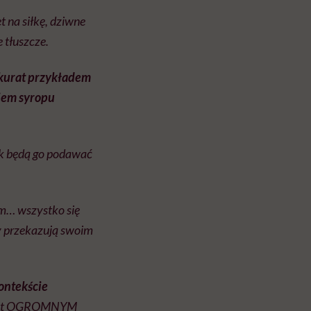
t na siłkę, dziwne
 tłuszcze.
 akurat przykładem
kiem syropu
jak będą go podawać
em… wszystko się
ety przekazują swoim
ontekście
 jest OGROMNYM