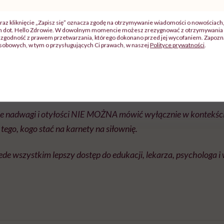
 grubsi nie głównie dlatego, że nie stać ich na dodatkowe „bonus
raz kliknięcie „Zapisz się” oznacza zgodę na otrzymywanie wiadomości o nowościach
ch dot. Hello Zdrowie. W dowolnym momencie możesz zrezygnować z otrzymywania 
 sylwetki, ale nie stać ich na lekarza, nie mają pomocy psychol
zgodność z prawem przetwarzania, którego dokonano przed jej wycofaniem. Zapoznaj
sobowych, w tym o przysługujących Ci prawach, w naszej
Polityce prywatności
.
i żywieniowej.
, bo przeprowadziłam wiele szkoleń dla osób o bardzo różnym s
żą wiedzą „bazową”.
ie nadwagi i otyłości NIE MOŻNA mówić wyłącznie w kontekś
ego, kogo stać na karnety na siłownię.
ede wszystkim lepszy dostęp do edukacji, lekarza, psychologa i 