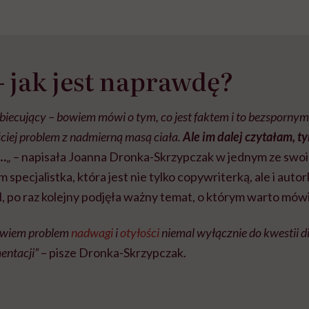
– jak jest naprawdę?
biecujący – bowiem mówi o tym, co jest faktem i to bezspornym 
iej problem z nadmierną masą ciała.
Ale im dalej czytałam, t
o…
„
– napisała Joanna Dronka-Skrzypczak w jednym ze swo
specjalistka, która jest nie tylko copywriterką, ale i auto
l, po raz kolejny podjęła ważny temat, o którym warto mów
owiem problem
nadwagi
i
otyłości
niemal wyłącznie do kwestii d
entacji”
– pisze Dronka-Skrzypczak.