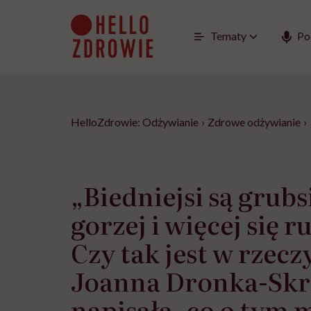
Go
to
content
Tematy
Po
HelloZdrowie: Odżywianie
›
Zdrowe odżywianie
›
„Biedniejsi są grubs
gorzej i więcej się 
Czy tak jest w rzecz
Joanna Dronka-Skr
napisała, co o tym 