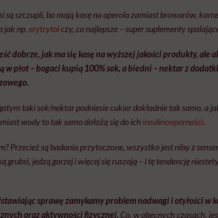
si są szczupli, bo mają kasę na aperola zamiast browarów, karne
a jak np.
erytrytol
czy, co najlepsze – super suplementy spalające
eść dobrze, jak ma się kasę na wyższej jakości produkty, ale
ulą w płot – bogaci kupią 100% sok, a biedni – nektar z dodat
ozowego.
gatym taki sok/nektar podniesie cukier dokładnie tak samo, a 
miast wody to tak samo dołożą się do ich
insulinooporności
.
am? Przecież są badania przytoczone, wszystko jest niby z sens
są grubsi, jedzą gorzej i więcej się ruszają – i tę tendencję niest
edstawiając sprawę zamykamy problem nadwagi i otyłości w k
nych oraz aktywności fizycznej.
Co, w obecnych czasach,