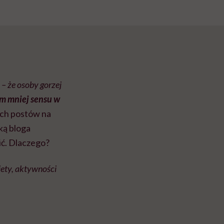
– że osoby gorzej
ym mniej sensu w
ich postów na
rką bloga
ić. Dlaczego?
iety, aktywności