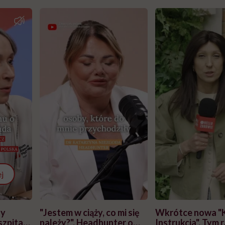
j
zy
"Jestem w ciąży, co mi się
Wkrótce nowa "
szpitalu
należy?". Headhunter o
Instrukcja". Tym 