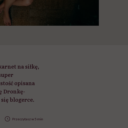
arnet na siłkę,
 super
stość opisana
ę Dronkę-
się blogerce.
Przeczytasz w 5 min