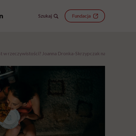
Szukaj
Fundacja
 jest w rzeczywistości? Joanna Dronka-Skrzypczak napisała, co o ty