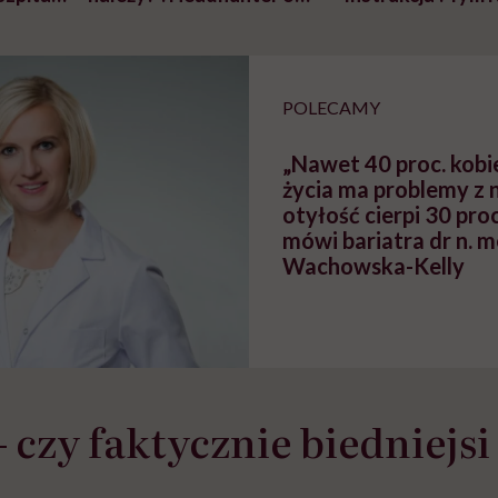
szkadzać
zmianie pokoleniowej u
atakach paniki. Z
tylko
kobiet w ciąży na rynku
warsztat pacjen
braźni"
pracy
ekspercki
POLECAMY
„Nawet 40 proc. kobie
życia ma problemy z 
otyłość cierpi 30 proc
mówi bariatra dr n. m
Wachowska-Kelly
 czy faktycznie biedniejsi