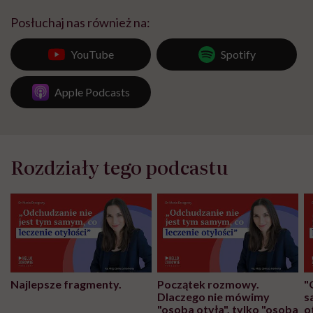
Posłuchaj nas również na:
YouTube
Spotify
Apple Podcasts
Rozdziały tego podcastu
Najlepsze fragmenty.
Początek rozmowy.
"
Dlaczego nie mówimy
s
"osoba otyła", tylko "osoba
o