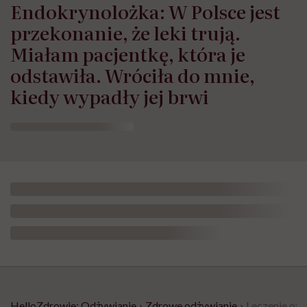
Endokrynolożka: W Polsce jest
przekonanie, że leki trują.
Miałam pacjentkę, która je
odstawiła. Wróciła do mnie,
kiedy wypadły jej brwi
HelloZdrowie: Odżywianie
›
Zdrowe odżywianie
›
Leczenie oty