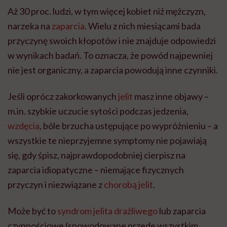
Aż 30 proc. ludzi, w tym więcej kobiet niż mężczyzn,
narzeka na
zaparcia
. Wielu z nich miesiącami bada
przyczynę swoich kłopotów i nie znajduje odpowiedzi
w wynikach badań. To oznacza, że powód najpewniej
nie jest organiczny, a zaparcia powodują inne czynniki.
Jeśli oprócz zakorkowanych
jelit
masz inne objawy –
m.in. szybkie uczucie sytości podczas jedzenia,
wzdęcia
, bóle brzucha ustępujące po wypróżnieniu – a
wszystkie te nieprzyjemne symptomy nie pojawiają
się, gdy śpisz, najprawdopodobniej cierpisz na
zaparcia idiopatyczne – niemające fizycznych
przyczyn i niezwiązane z
chorobą jelit
.
Może być to
syndrom jelita drażliwego
lub zaparcia
czynnościowe (spowodowane przede wszystkim