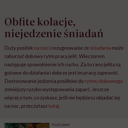
Obfite kolacje,
niejedzenie śniadań
Duży posiłek
na noc
i rezygnowanie ze
śniadania
może
zaburzyć dobowy rytm pracy jelit. Wieczorem
następuje spowolnienie ich ruchu. Za to rano jelita są
gotowe do działania i dobrze jest im pracę zapewnić.
Dostosowanie jedzenia posiłków do
rytmu dobowego
zmniejszy ryzyko występowania zaparć. Jeszcze
więcej o tym, co zyskasz, jeśli nie będziesz objadać się
na noc, przeczytasz
tutaj
.
POLECAMY