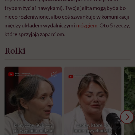
trybem życia i nawykami). Twoje jelita mogą być albo
nieco rozleniwione, albo coś szwankuje w komunikacji
między układem wydalniczym i
mózgiem
. Oto 5 rzeczy,
które sprzyjają zaparciom.
Rolki