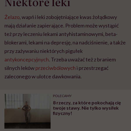
Niektóre leki
Żelazo
, wapń i leki zobojętniające kwas żołądkowy
mają działanie zapierające. Problem może wystąpić
też przy leczeniu lekami antyhistaminowymi, beta-
blokerami, lekami na depresję, na nadciśnienie, a także
przy zażywaniu niektórych pigułek
antykoncepcyjnych
. Trzeba uważać też z braniem
silnych leków
przeciwbólowych
i przestrzegać
zaleconego w ulotce dawkowania.
POLECAMY
8 rzeczy, za które pokochają cię
twoje stawy. Nie tylko wysiłek
fizyczny!