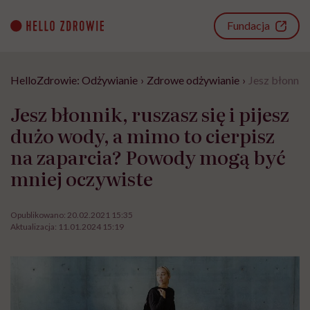
Go
to
Fundacja
content
HelloZdrowie: Odżywianie
›
Zdrowe odżywianie
›
Jesz błonnik
Jesz błonnik, ruszasz się i pijesz
dużo wody, a mimo to cierpisz
na zaparcia? Powody mogą być
mniej oczywiste
Opublikowano:
20.02.2021 15:35
Aktualizacja:
11.01.2024 15:19