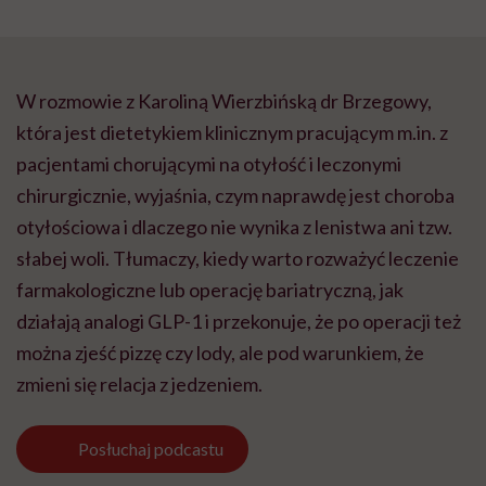
W rozmowie z Karoliną Wierzbińską dr Brzegowy,
która jest dietetykiem klinicznym pracującym m.in. z
pacjentami chorującymi na otyłość i leczonymi
chirurgicznie, wyjaśnia, czym naprawdę jest choroba
otyłościowa i dlaczego nie wynika z lenistwa ani tzw.
słabej woli. Tłumaczy, kiedy warto rozważyć leczenie
farmakologiczne lub operację bariatryczną, jak
działają analogi GLP-1 i przekonuje, że po operacji też
można zjeść pizzę czy lody, ale pod warunkiem, że
zmieni się relacja z jedzeniem.
Posłuchaj
podcastu