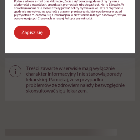
Podanie adresu e-mail oraz kliknięcie „Zapisz się” oznacza zgodę na otrzymywanie
wiadomości o nowościach, produktach, promocjach lub usługach dot. Hello Zdrowie. W
dowolnym momencie możesz zrezygnować z otrzymywania newslettera. Wycofanie
zgody nie ma wpływu na zgodność z prawem przetwarzania, którego dokonano przed
jej wycofaniem. Zapoznaj się z informacjami o przetwarzaniu danych osobowych, w tym
o przysługujących Ci prawach, w naszej
Polityce prywatności
.
Powiązane tematy:
Zapisz się
błonnik
Jelita
Treści zawarte w serwisie mają wyłącznie
i
charakter informacyjny i nie stanowią porady
lekarskiej. Pamiętaj, że w przypadku
problemów ze zdrowiem należy bezwzględnie
skonsultować się z lekarzem.