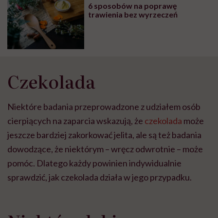
6 sposobów na poprawę
trawienia bez wyrzeczeń
Czekolada
Niektóre badania przeprowadzone z udziałem osób
cierpiących na zaparcia wskazują, że
czekolada
może
jeszcze bardziej zakorkować jelita, ale są też badania
dowodzące, że niektórym – wręcz odwrotnie – może
pomóc. Dlatego każdy powinien indywidualnie
sprawdzić, jak czekolada działa w jego przypadku.