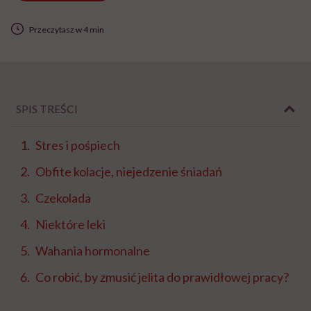
Przeczytasz w 4 min
SPIS TREŚCI
Stres i pośpiech
Obfite kolacje, niejedzenie śniadań
Czekolada
Niektóre leki
Wahania hormonalne
Co robić, by zmusić jelita do prawidłowej pracy?