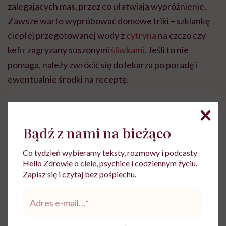
zalegających mas, przez co ułatwiają wypróżnienie.
Zawsze warto wypróbować domowe triki – szklankę
ciepłej przegotowanej wody z
cytryną
na czczo czy
kefir zagryzany suszonymi
śliwkami
. Jeśli to nie
pomaga, należy zwrócić się do lekarza po poradę i
ewentualnie środki na receptę.
Bądź z nami na bieżąco
Joanna Germak
Co tydzień wybieramy teksty, rozmowy i podcasty
Hello Zdrowie o ciele, psychice i codziennym życiu.
Zobacz profil
Zapisz się i czytaj bez pośpiechu.
Adres
e-
mail
*
Udostępnij