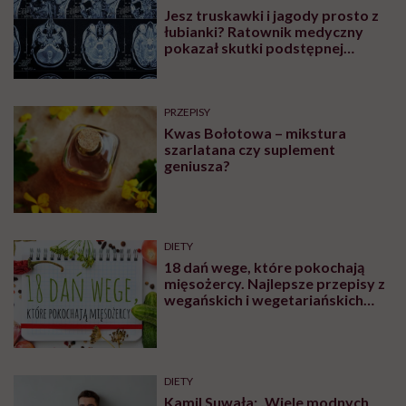
Jesz truskawki i jagody prosto z
łubianki? Ratownik medyczny
pokazał skutki podstępnej
choroby niemytych owoców
PRZEPISY
Kwas Bołotowa – mikstura
szarlatana czy suplement
geniusza?
DIETY
18 dań wege, które pokochają
mięsożercy. Najlepsze przepisy z
wegańskich i wegetariańskich
blogów
DIETY
Kamil Suwała: „Wiele modnych