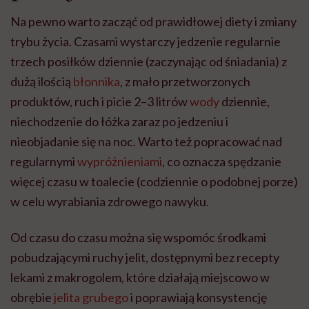
Na pewno warto zacząć od prawidłowej diety i zmiany
trybu życia. Czasami wystarczy jedzenie regularnie
trzech posiłków dziennie (zaczynając od śniadania) z
dużą ilością
błonnika
, z mało przetworzonych
produktów, ruch i picie 2–3 litrów
wody
dziennie,
niechodzenie do łóżka zaraz po jedzeniu i
nieobjadanie się na noc. Warto też popracować nad
regularnymi
wypróżnieniami
, co oznacza spędzanie
więcej czasu w toalecie (codziennie o podobnej porze)
w celu wyrabiania zdrowego nawyku.
Od czasu do czasu można się wspomóc środkami
pobudzającymi ruchy jelit, dostępnymi bez recepty
lekami z makrogolem, które działają miejscowo w
obrębie
jelita grubego
i poprawiają konsystencję