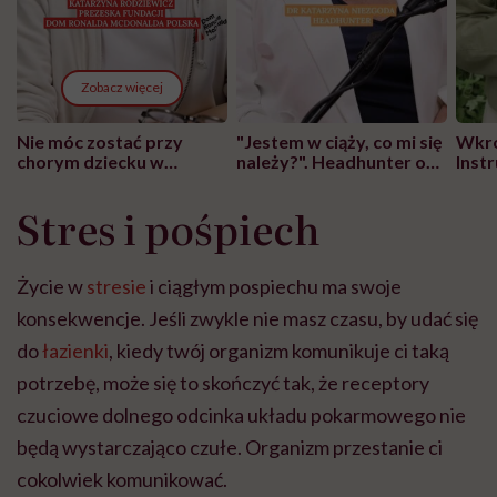
Zobacz więcej
Nie móc zostać przy
"Jestem w ciąży, co mi się
Wkró
chorym dziecku w
należy?". Headhunter o
Inst
szpitalu to tortura.
zmianie pokoleniowej u
atak
"Przeszkadzać w tym
kobiet w ciąży na rynku
wars
Stres i pośpiech
może chyba tylko
pracy
eksp
głupota i brak
wyobraźni"
Życie w
stresie
i ciągłym pospiechu ma swoje
konsekwencje. Jeśli zwykle nie masz czasu, by udać się
do
łazienki
, kiedy twój organizm komunikuje ci taką
potrzebę, może się to skończyć tak, że receptory
czuciowe dolnego odcinka układu pokarmowego nie
będą wystarczająco czułe. Organizm przestanie ci
cokolwiek komunikować.