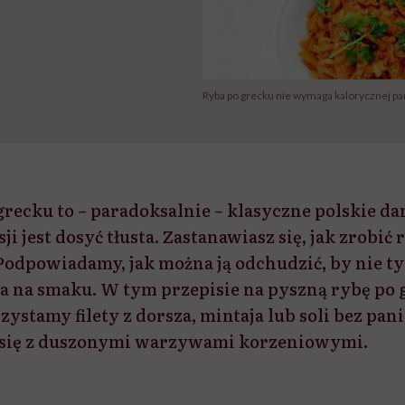
Ryba po grecku nie wymaga kalorycznej pan
grecku to – paradoksalnie – klasyczne polskie d
ji jest dosyć tłusta. Zastanawiasz się, jak zrobić
 Podpowiadamy, jak można ją odchudzić, by nie tyl
ła na smaku. W tym przepisie na pyszną rybę po 
stamy filety z dorsza, mintaja lub soli bez pani
ą się z duszonymi warzywami korzeniowymi.