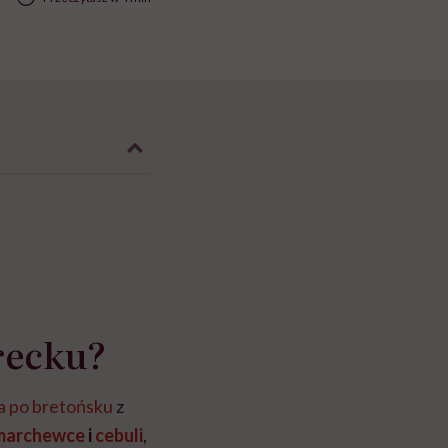
recku?
a po bretońsku
z
marchewce
i
cebuli
,