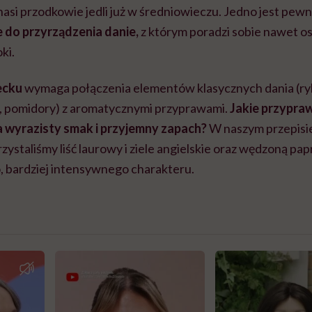
nasi przodkowie jedli już w średniowieczu. Jedno jest pew
 do przyrządzenia danie,
z którym poradzi sobie nawet o
ki.
ecku
wymaga połączenia elementów klasycznych dania (r
, pomidory) z aromatycznymi przyprawami.
Jakie przypra
a wyrazisty smak i przyjemny zapach?
W naszym przepisie
ystaliśmy liść laurowy i ziele angielskie oraz wędzoną pap
bardziej intensywnego charakteru.