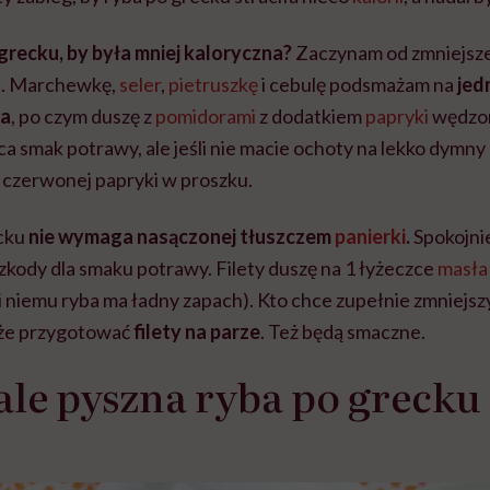
 grecku, by była mniej kaloryczna?
Zaczynam od zmniejszen
j. Marchewkę,
seler
,
pietruszkę
i cebulę podsmażam na
jed
ła
, po czym duszę z
pomidorami
z dodatkiem
papryki
wędzon
 smak potrawy, ale jeśli nie macie ochoty na lekko dymny
j czerwonej papryki w proszku.
ecku
nie wymaga nasączonej tłuszczem
panierki
.
Spokojnie
zkody dla smaku potrawy. Filety duszę na 1 łyżeczce
masła
i niemu ryba ma ładny zapach). Kto chce zupełnie zmniejsz
oże przygotować
filety na parze
. Też będą smaczne.
 ale pyszna ryba po grecku