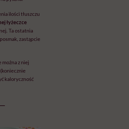
ia ilości tłuszczu
nej łyżeczce
ej. Ta ostatnia
 posmak, zastąpcie
 można z niej
(koniecznie
yć kaloryczność
 –