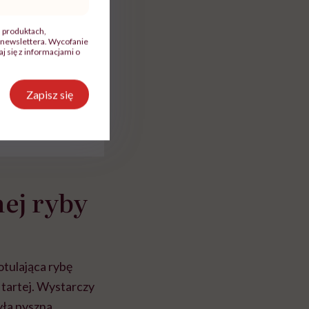
gilijnych
, produktach,
newslettera. Wycofanie
przepisów
 się z informacjami o
Zapisz się
ej ryby
tulająca rybę
i tartej. Wystarczy
była pyszna.