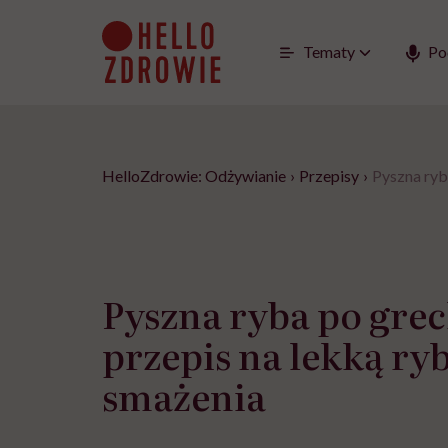
Go
to
content
Tematy
Po
HelloZdrowie: Odżywianie
›
Przepisy
›
Pyszna ryb
Pyszna ryba po grec
przepis na lekką ry
smażenia