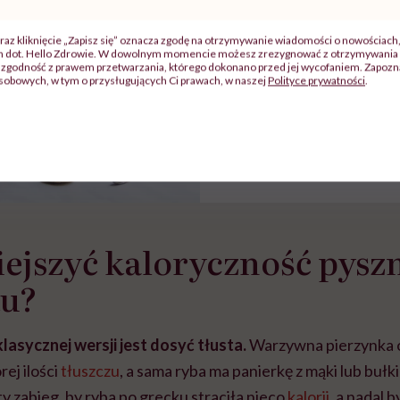
Odchudzone wersje wi
raz kliknięcie „Zapisz się” oznacza zgodę na otrzymywanie wiadomości o nowościach
ch dot. Hello Zdrowie. W dowolnym momencie możesz zrezygnować z otrzymywania 
potraw. Wypróbuj 6 
zgodność z prawem przetwarzania, którego dokonano przed jej wycofaniem. Zapoznaj
sobowych, w tym o przysługujących Ci prawach, w naszej
Polityce prywatności
.
ejszyć kaloryczność pyszn
ku?
lasycznej wersji jest dosyć tłusta.
Warzywna pierzynka o
rej ilości
tłuszczu
, a sama ryba ma panierkę z mąki lub bułk
y zabieg, by ryba po grecku straciła nieco
kalorii
, a nadal 