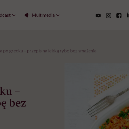
Multimedia
dcast
a po grecku – przepis na lekką rybę bez smażenia
ku –
bę bez