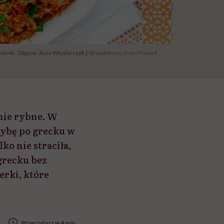
ierki. Zdjęcie: Ania Włodarczyk |
Strawberries from Poland
anie rybne. W
 rybę po grecku w
ko nie straciła,
grecku bez
erki, które
Przeczytasz w 4 min