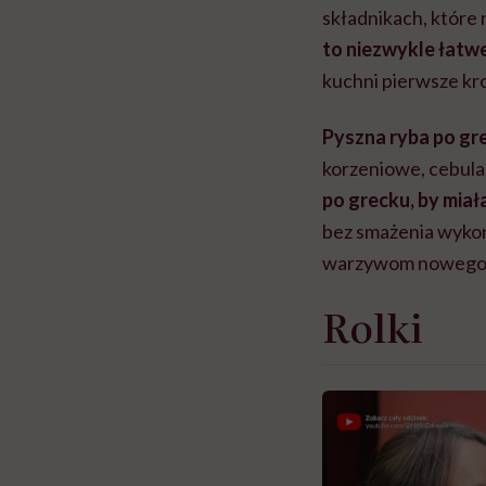
składnikach, które 
to
niezwykle łatwe
kuchni pierwsze kro
Pyszna ryba po gr
korzeniowe, cebula
po grecku, by miał
bez smażenia wykorz
warzywom nowego, 
Rolki