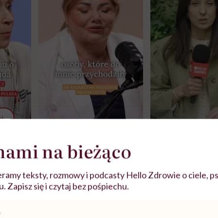
j
nami na bieżąco
zy
"Jestem w ciąży, co mi się
Wkrótce nowa "
szpitalu
należy?". Headhunter o
Instrukcja". Tym 
szkadzać
zmianie pokoleniowej u
atakach paniki. Z
ramy teksty, rozmowy i podcasty Hello Zdrowie o ciele, ps
tylko
kobiet w ciąży na rynku
warsztat pacjen
 Zapisz się i czytaj bez pośpiechu.
braźni"
pracy
ekspercki
POLECAMY