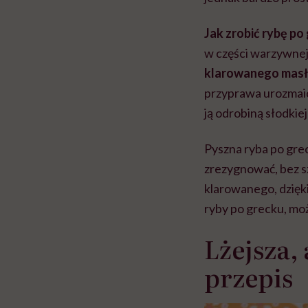
Jak zrobić rybę po
w części warzywne
klarowanego mas
przyprawa urozmaica
ją odrobiną słodkie
Pyszna ryba po gr
zrezygnować, bez s
klarowanego, dzięk
ryby po grecku, m
Lżejsza,
przepis