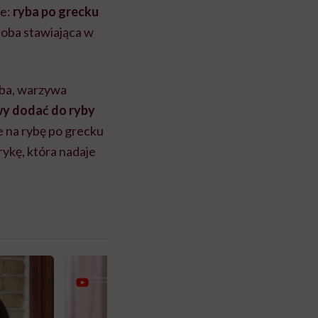
ne:
ryba po grecku
soba stawiająca w
yba, warzywa
wy dodać do ryby
 na rybę po grecku
rykę, która nadaje