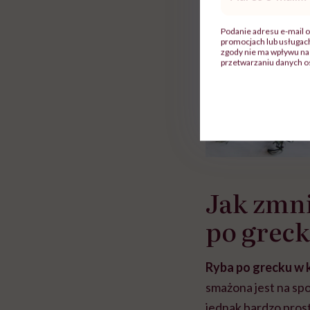
mail
*
Podanie adresu e-mail o
promocjach lub usługa
zgody nie ma wpływu na 
przetwarzaniu danych o
Jak zmni
po grec
Ryba po grecku w k
smażona jest na spo
jednak bardzo prost