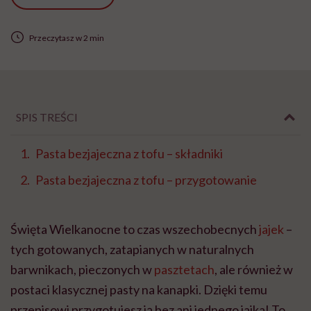
Przeczytasz w 2 min
SPIS TREŚCI
Pasta bezjajeczna z tofu – składniki
Pasta bezjajeczna z tofu – przygotowanie
Święta Wielkanocne to czas wszechobecnych
jajek
–
tych gotowanych, zatapianych w naturalnych
barwnikach, pieczonych w
pasztetach
, ale również w
postaci klasycznej pasty na kanapki. Dzięki temu
przepisowi przygotujesz ją bez ani jednego jajka! To