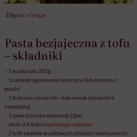
Zdjęcie:
erVegan
Pasta bezjajeczna z tofu
– składniki
– 1 kostka tofu 200 g
– ¾ szklanki ugotowanej ciecierzycy (lub po prostu z
puszki)
– 1 łyżeczka czarnej soli – kala namak (nie pomyl z
himalajską)
– 1 spora łyżeczka musztardy Dijon
– około 3-4 łyżki
wegańskiego majonezu
– 2 łyżki płatków drożdżowych (drożdży nieaktywnych) –