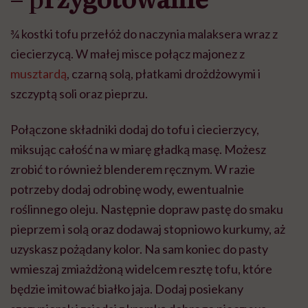
¾ kostki tofu przełóż do naczynia malaksera wraz z
ciecierzycą. W małej misce połącz majonez z
musztardą
, czarną solą, płatkami drożdżowymi i
szczyptą soli oraz pieprzu.
Połączone składniki dodaj do tofu i ciecierzycy,
miksując całość na w miarę gładką masę. Możesz
zrobić to również blenderem ręcznym. W razie
potrzeby dodaj odrobinę wody, ewentualnie
roślinnego oleju. Następnie dopraw pastę do smaku
pieprzem i solą oraz dodawaj stopniowo kurkumy, aż
uzyskasz pożądany kolor. Na sam koniec do pasty
wmieszaj zmiażdżoną widelcem resztę tofu, które
będzie imitować białko jaja. Dodaj posiekany