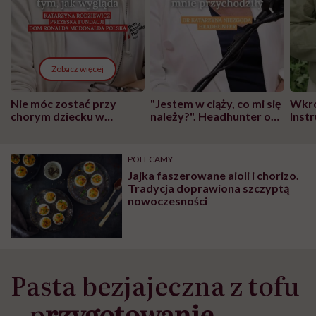
Zobacz więcej
Nie móc zostać przy
"Jestem w ciąży, co mi się
Wkró
chorym dziecku w
należy?". Headhunter o
Inst
szpitalu to tortura.
zmianie pokoleniowej u
atak
"Przeszkadzać w tym
kobiet w ciąży na rynku
wars
może chyba tylko
pracy
eksp
POLECAMY
głupota i brak
Jajka faszerowane aioli i chorizo.
wyobraźni"
Tradycja doprawiona szczyptą
nowoczesności
Pasta bezjajeczna z tofu
– p
rzygotowanie