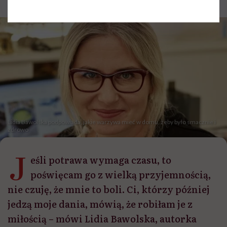
Lidia Bawolska podpowiada, jakie warzywa mieć w domu, żeby było smacznie i
zdrowo
J
eśli potrawa wymaga czasu, to
poświęcam go z wielką przyjemnością,
nie czuję, że mnie to boli. Ci, którzy później
jedzą moje dania, mówią, że robiłam je z
miłością – mówi Lidia Bawolska, autorka