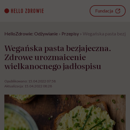
Go
to
Fundacja
content
HelloZdrowie: Odżywianie
›
Przepisy
›
Wegańska pasta bezjaj
Wegańska pasta bezjajeczna.
Zdrowe urozmaicenie
wielkanocnego jadłospisu
Opublikowano:
15.04.2022 07:58
Aktualizacja:
15.04.2022 08:28