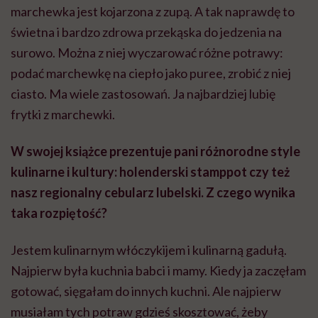
marchewka jest kojarzona z zupą. A tak naprawdę to
świetna i bardzo zdrowa przekąska do jedzenia na
surowo. Można z niej wyczarować różne potrawy:
podać marchewkę na ciepło jako puree, zrobić z niej
ciasto. Ma wiele zastosowań. Ja najbardziej lubię
frytki z marchewki.
W swojej książce prezentuje pani różnorodne style
kulinarne i kultury: holenderski stamppot czy też
nasz regionalny cebularz lubelski. Z czego wynika
taka rozpiętość?
Jestem kulinarnym włóczykijem i kulinarną gadułą.
Najpierw była kuchnia babci i mamy. Kiedy ja zaczęłam
gotować, sięgałam do innych kuchni. Ale najpierw
musiałam tych potraw gdzieś skosztować, żeby