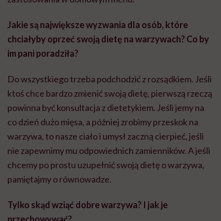
Jakie są największe wyzwania dla osób, które
chciałyby oprzeć swoją dietę na warzywach? Co by
im pani poradziła?
Do wszystkiego trzeba podchodzić z rozsądkiem. Jeśli
ktoś chce bardzo zmienić swoją dietę, pierwszą rzeczą
powinna być konsultacja z dietetykiem. Jeśli jemy na
co dzień dużo mięsa, a później zrobimy przeskok na
warzywa, to nasze ciało i umysł zaczną cierpieć, jeśli
nie zapewnimy mu odpowiednich zamienników. A jeśli
chcemy po prostu uzupełnić swoją dietę o warzywa,
pamiętajmy o równowadze.
Tylko skąd wziąć dobre warzywa? I jak je
przechowywać?