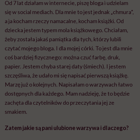
Od 7 lat działam w internecie, piszę bloga i udzielam
się w social mediach. Dla mnie to jest jednak „chmura”,
a ja kocham rzeczy namacalne, kocham książki. Od
dziecka jestem typem mola książkowego. Chciałam,
żeby została jakaś pamiątka dla tych, którzy lubili
czytać mojego bloga. I dla mojej córki. To jest dla mnie
coś bardziej fizycznego: można czuć farbę, druk,
papier. Jestem chyba starej daty (śmiech). I jestem
szczęśliwa, że udało mi się napisać pierwszą książkę.
Marzę już o kolejnych. Napisałam o warzywach łatwo
dostępnych dla każdego. Mam nadzieję, że to będzie
zachęta dla czytelników do przeczytania jej ze
smakiem.
Zatem jakie są pani ulubione warzywa i dlaczego?