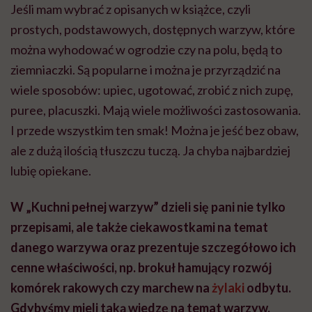
Jeśli mam wybrać z opisanych w książce, czyli
prostych, podstawowych, dostępnych warzyw, które
można wyhodować w ogrodzie czy na polu, będą to
ziemniaczki. Są popularne i można je przyrządzić na
wiele sposobów: upiec, ugotować, zrobić z nich zupę,
puree, placuszki. Mają wiele możliwości zastosowania.
I przede wszystkim ten smak! Można je jeść bez obaw,
ale z dużą ilością tłuszczu tuczą. Ja chyba najbardziej
lubię opiekane.
W „Kuchni pełnej warzyw” dzieli się pani nie tylko
przepisami, ale także ciekawostkami na temat
danego warzywa oraz prezentuje szczegółowo ich
cenne właściwości, np. brokuł hamujący rozwój
komórek rakowych czy marchew na
żylaki
odbytu.
Gdybyśmy mieli taką wiedzę na temat warzyw,