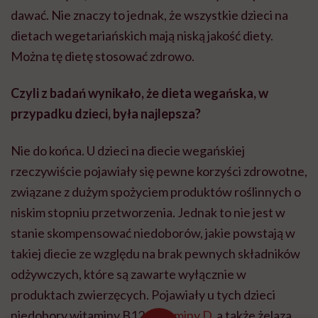
dawać. Nie znaczy to jednak, że wszystkie dzieci na
dietach wegetariańskich mają niską jakość diety.
Można tę dietę stosować zdrowo.
Czyli z badań wynikało, że dieta wegańska, w
przypadku dzieci, była najlepsza?
Nie do końca. U dzieci na diecie wegańskiej
rzeczywiście pojawiały się pewne korzyści zdrowotne,
związane z dużym spożyciem produktów roślinnych o
niskim stopniu przetworzenia. Jednak to nie jest w
stanie skompensować niedoborów, jakie powstają w
takiej diecie ze względu na brak pewnych składników
odżywczych, które są zawarte wyłącznie w
produktach zwierzęcych. Pojawiały u tych dzieci
niedobory witaminy B12,
witaminy D
, a także żelaza.