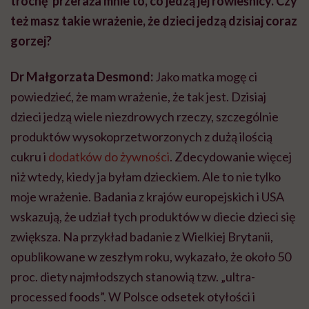
trochę przeraża mnie to, co jedzą jej rówieśnicy. Czy
też masz takie wrażenie, że dzieci jedzą dzisiaj coraz
gorzej?
Dr Małgorzata Desmond:
Jako matka mogę ci
powiedzieć, że mam wrażenie, że tak jest. Dzisiaj
dzieci jedzą wiele niezdrowych rzeczy, szczególnie
produktów wysokoprzetworzonych z dużą ilością
cukru i
dodatków do żywności
. Zdecydowanie więcej
niż wtedy, kiedy ja byłam dzieckiem. Ale to nie tylko
moje wrażenie. Badania z krajów europejskich i USA
wskazują, że udział tych produktów w diecie dzieci się
zwiększa. Na przykład badanie z Wielkiej Brytanii,
opublikowane w zeszłym roku, wykazało, że około 50
proc. diety najmłodszych stanowią tzw. „ultra-
processed foods”. W Polsce odsetek otyłości i