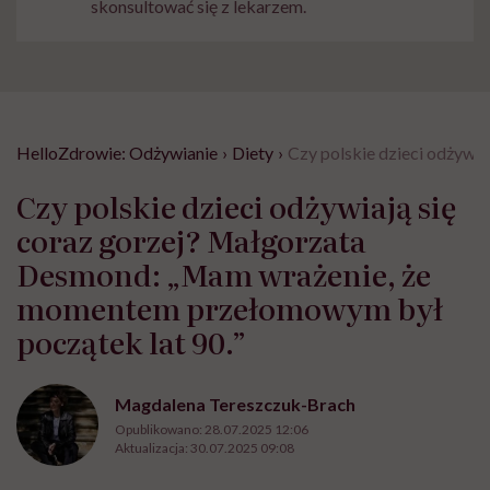
skonsultować się z lekarzem.
HelloZdrowie: Odżywianie
›
Diety
›
Czy polskie dzieci odżywi
Czy polskie dzieci odżywiają się
coraz gorzej? Małgorzata
Desmond: „Mam wrażenie, że
momentem przełomowym był
początek lat 90.”
Magdalena Tereszczuk-Brach
Opublikowano:
28.07.2025 12:06
Aktualizacja:
30.07.2025 09:08