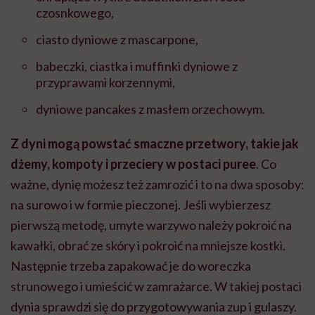
czosnkowego,
ciasto dyniowe z mascarpone,
babeczki, ciastka i muffinki dyniowe z
przyprawami korzennymi,
dyniowe pancakes z masłem orzechowym.
Z dyni mogą powstać smaczne przetwory, takie jak
dżemy, kompoty i przeciery w postaci puree
. Co
ważne, dynię możesz też zamrozić i to na dwa sposoby:
na surowo i w formie pieczonej. Jeśli wybierzesz
pierwszą metodę, umyte warzywo należy pokroić na
kawałki, obrać ze skóry i pokroić na mniejsze kostki.
Następnie trzeba zapakować je do woreczka
strunowego i umieścić w zamrażarce. W takiej postaci
dynia sprawdzi się do przygotowywania zup i gulaszy.