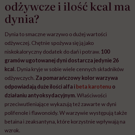
odżywcze i ilość kcal ma
dynia?
Dynia to smaczne warzywo o dużej wartości
odżywczej. Chętnie spożywa się ją jako
niskokaloryczny dodatek do dań i potraw.
100
gramów ugotowanej dyni dostarcza jedynie 26
kcal.
Dynia kryje w sobie wiele cennych składników
odżywczych.
Za pomarańczowy kolor warzywa
odpowiadają duże ilości alfa i
beta karotenu
o
działaniu antyoksydacyjnym.
Właściwości
przeciwutleniające wykazują też zawarte w dyni
polifenole i flawonoidy. W warzywie występują także
betaina i zeaksantyna, które korzystnie wpływają na
wzrok.