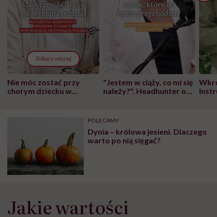
Zobacz więcej
Nie móc zostać przy
"Jestem w ciąży, co mi się
Wkró
chorym dziecku w
należy?". Headhunter o
Inst
szpitalu to tortura.
zmianie pokoleniowej u
atak
"Przeszkadzać w tym
kobiet w ciąży na rynku
wars
może chyba tylko
pracy
eksp
POLECAMY
głupota i brak
Dynia – królowa jesieni. Dlaczego
wyobraźni"
warto po nią sięgać?
Jakie wartości