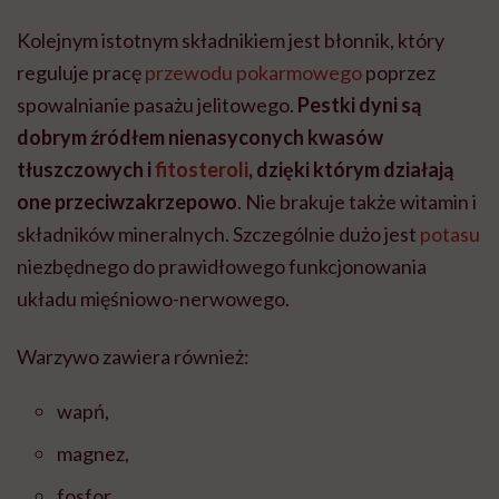
Kolejnym istotnym składnikiem jest błonnik, który
reguluje pracę
przewodu pokarmowego
poprzez
spowalnianie pasażu jelitowego.
Pestki dyni są
dobrym źródłem nienasyconych kwasów
tłuszczowych i
fitosteroli
, dzięki którym działają
one przeciwzakrzepowo
. Nie brakuje także witamin i
składników mineralnych. Szczególnie dużo jest
potasu
niezbędnego do prawidłowego funkcjonowania
układu mięśniowo-nerwowego.
Warzywo zawiera również:
wapń,
magnez,
fosfor,