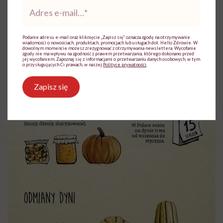
Adres
e-
mail
*
Podanie adresu e-mail oraz kliknięcie „Zapisz się” oznacza zgodę na otrzymywanie
wiadomości o nowościach, produktach, promocjach lub usługach dot. Hello Zdrowie. W
dowolnym momencie możesz zrezygnować z otrzymywania newslettera. Wycofanie
zgody nie ma wpływu na zgodność z prawem przetwarzania, którego dokonano przed
jej wycofaniem. Zapoznaj się z informacjami o przetwarzaniu danych osobowych, w tym
o przysługujących Ci prawach, w naszej
Polityce prywatności
.
Zapisz się