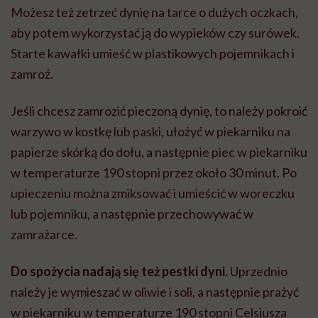
Możesz też zetrzeć dynię na tarce o dużych oczkach,
aby potem wykorzystać ją do wypieków czy surówek.
Starte kawałki umieść w plastikowych pojemnikach i
zamroź.
Jeśli chcesz zamrozić pieczoną dynię, to należy pokroić
warzywo w kostkę lub paski, ułożyć w piekarniku na
papierze skórką do dołu, a następnie piec w piekarniku
w temperaturze 190 stopni przez około 30 minut. Po
upieczeniu można zmiksować i umieścić w woreczku
lub pojemniku, a następnie przechowywać w
zamrażarce.
Do spożycia nadają się też pestki dyni.
Uprzednio
należy je wymieszać w oliwie i soli, a następnie prażyć
w piekarniku w temperaturze 190 stopni Celsjusza