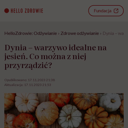
Go
to
Fundacja
content
HelloZdrowie: Odżywianie
›
Zdrowe odżywianie
›
Dynia – warz
Dynia – warzywo idealne na
jesień. Co można z niej
przyrządzić?
Opublikowano:
17.11.2023 21:38
Aktualizacja:
17.11.2023 21:53