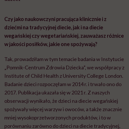
Czy jako naukowczyni pracująca klinicznie i z
dziećmi na tradycyjnej diecie, jak i na diecie
wegańskiej czy wegetariańskiej, zauważasz różnice
w jakości posiłków, jakie one spożywają?
Tak, prowadziłam w tym temacie badania w Instytucie
„Pomnik-Centrum Zdrowia Dziecka”, we współpracy z
Institute of Child Health z University College London.
Badanie dzieci rozpoczęłam w 2014 r. i trwało ono do
2017. Publikacja ukazała się w 2021 r. Z naszych
obserwacji wynikało, że dzieci na diecie wegańskiej
spożywały więcej warzyw i owoców, a także znacznie
mniej wysokoprzetworzonych produktów, i to w
porównaniu zarówno do dzieci na diecie tradycyjnej,