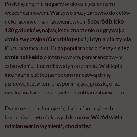
Po dynię chętnie sięgamy w okresie jesiennym i
wczesnozimowym. Warzywo służy zarówno do celów
dekoracyjnych, jak i żywieniowych.
Spośród blisko
130 gatunków, największe znaczenie odgrywają:
dynia zwyczajna
(Cucurbita pepo L)
i dynia olbrzymia
(
Cucurbita maxima
). Dużą popularnością cieszy się też
dynia hokkaido
o intensywnym, pomarańczowym
zabarwieniu i beczułkowatym kształcie. W sklepie
można znaleźć też jasnopomarańczową dynię
piżmową kształtem przypominającą gruszkę oraz
owalną makaronową o zielono-żółtym zabarwieniu.
Dynie ozdobne hoduje się dla ich fantazyjnych
kształtów i nietuzinkowych kolorów.
Wśród wielu
odmian warto wymienić, chociażby: