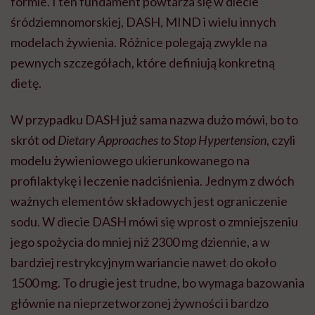
formie. I ten fundament powtarza się w diecie
śródziemnomorskiej, DASH, MIND i wielu innych
modelach żywienia. Różnice polegają zwykle na
pewnych szczegółach, które definiują konkretną
dietę.
W przypadku DASH już sama nazwa dużo mówi, bo to
skrót od
Dietary Approaches to Stop Hypertension
, czyli
modelu żywieniowego ukierunkowanego na
profilaktykę i leczenie nadciśnienia. Jednym z dwóch
ważnych elementów składowych jest ograniczenie
sodu. W diecie DASH mówi się wprost o zmniejszeniu
jego spożycia do mniej niż 2300 mg dziennie, a w
bardziej restrykcyjnym wariancie nawet do około
1500 mg. To drugie jest trudne, bo wymaga bazowania
głównie na nieprzetworzonej żywności i bardzo