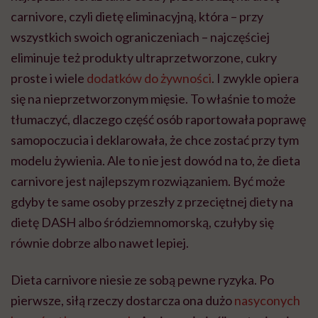
carnivore, czyli dietę eliminacyjną, która – przy
wszystkich swoich ograniczeniach – najczęściej
eliminuje też produkty ultraprzetworzone, cukry
proste i wiele
dodatków do żywności
. I zwykle opiera
się na nieprzetworzonym mięsie.
To właśnie to może
tłumaczyć, dlaczego część osób raportowała poprawę
samopoczucia i deklarowała, że chce zostać przy tym
modelu żywienia. Ale to nie jest dowód na to, że dieta
carnivore jest najlepszym rozwiązaniem. Być może
gdyby te same osoby przeszły z przeciętnej diety na
dietę DASH albo śródziemnomorską, czułyby się
równie dobrze albo nawet lepiej.
Dieta carnivore niesie ze sobą pewne ryzyka. Po
pierwsze, siłą rzeczy dostarcza ona dużo
nasyconych