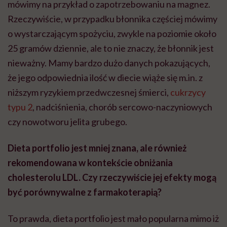
mówimy na przykład o zapotrzebowaniu na magnez.
Rzeczywiście, w przypadku błonnika częściej mówimy
o wystarczającym spożyciu, zwykle na poziomie około
25 gramów dziennie, ale to nie znaczy, że błonnik jest
nieważny. Mamy bardzo dużo danych pokazujących,
że jego odpowiednia ilość w diecie wiąże się m.in. z
niższym ryzykiem przedwczesnej śmierci,
cukrzycy
typu 2
, nadciśnienia, chorób sercowo-naczyniowych
czy nowotworu jelita grubego.
Dieta portfolio jest mniej znana, ale również
rekomendowana w kontekście obniżania
cholesterolu LDL. Czy rzeczywiście jej efekty mogą
być porównywalne z farmakoterapią?
To prawda, dieta portfolio jest mało popularna mimo iż