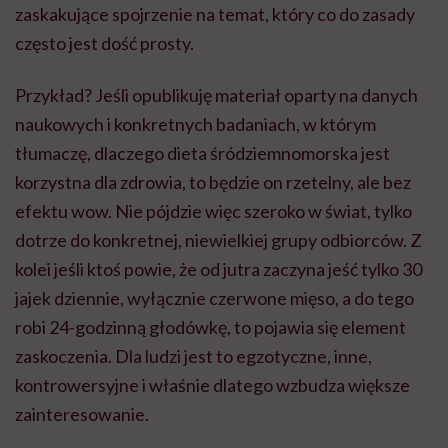
zaskakujące spojrzenie na temat, który co do zasady
często jest dość prosty.
Przykład? Jeśli opublikuję materiał oparty na danych
naukowych i konkretnych badaniach, w którym
tłumaczę, dlaczego dieta śródziemnomorska jest
korzystna dla zdrowia, to będzie on rzetelny, ale bez
efektu wow. Nie pójdzie więc szeroko w świat, tylko
dotrze do konkretnej, niewielkiej grupy odbiorców. Z
kolei jeśli ktoś powie, że od jutra zaczyna jeść tylko 30
jajek dziennie, wyłącznie czerwone mięso, a do tego
robi 24-godzinną głodówkę, to pojawia się element
zaskoczenia. Dla ludzi jest to egzotyczne, inne,
kontrowersyjne i właśnie dlatego wzbudza większe
zainteresowanie.