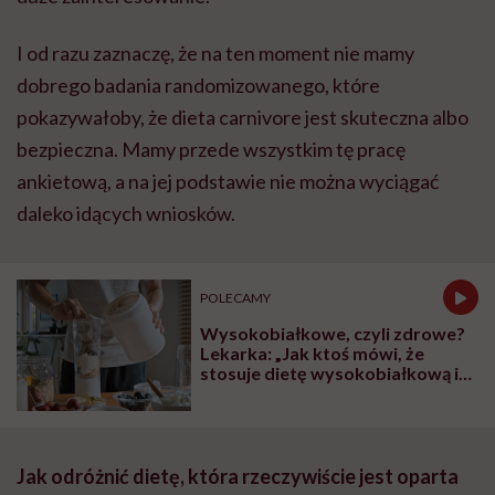
I od razu zaznaczę, że na ten moment nie mamy
dobrego badania randomizowanego, które
pokazywałoby, że dieta carnivore jest skuteczna albo
bezpieczna. Mamy przede wszystkim tę pracę
ankietową, a na jej podstawie nie można wyciągać
daleko idących wniosków.
POLECAMY
Wysokobiałkowe, czyli zdrowe?
Lekarka: „Jak ktoś mówi, że
stosuje dietę wysokobiałkową i
wyniki badań ma dobre,
odpowiadam: Tak, teraz, ale nie
wiadomo, jak będzie kiedyś”
Jak odróżnić dietę, która rzeczywiście jest oparta