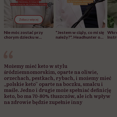
Zobacz więcej
Nie móc zostać przy
"Jestem w ciąży, co mi się
Wkró
chorym dziecku w
należy?". Headhunter o
Inst
szpitalu to tortura.
zmianie pokoleniowej u
atak
"Przeszkadzać w tym
kobiet w ciąży na rynku
wars
może chyba tylko
pracy
eksp
głupota i brak
wyobraźni"
Możemy mieć keto w stylu
śródziemnomorskim, oparte na oliwie,
orzechach, pestkach, rybach, i możemy mieć
„polskie keto” oparte na boczku, smalcu i
maśle. Jedno i drugie może spełniać definicję
keto, bo ma 70-80% tłuszczów, ale ich wpływ
na zdrowie będzie zupełnie inny