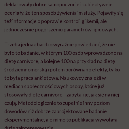
deklarowały dobre samopoczucie i subiektywnie
oceniały, że ten sposób żywienia im służy. Pojawiły się
też informacje o poprawie kontroli glikemii, ale
jednocześnie pogorszeniu parametrów lipidowych.
Trzeba jednak bardzo wyraźnie powiedzieć, że nie
było to badanie, w którym 100 osób wprowadzono na
dietę carnivore, a kolejne 100 na przykład na dietę
śródziemnomorską i potem porównano efekty, tylko
to była praca ankietowa. Naukowcy znaleźli w
mediach społecznościowych osoby, które już
stosowały dietę carnivore, i zapytali je, jak się na niej
czują. Metodologicznie to zupełnie inny poziom
dowodów niż dobrze zaprojektowane badanie
eksperymentalne, ale mimo to publikacja wywołała
duże zainteresowanie.