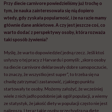
Przy diecie carnivore powiedzieliśmy już trochę o
tym, że nauka zainteresowała się nią dopiero
wtedy, gdy zyskała popularność, i że na razie mamy
głównie dane ankietowe. A czy jest jeszcze coś, co
warto dodać z perspektywy osoby, która rozważa
taki sposób żywienia?
Myślę, że warto dopowiedzieć jedną rzecz. Jeśli ktoś
usłyszy o tej pracy z Harvardu i pomyśli: „skoro osoby
na diecie carnivore deklarowały dobre samopoczucie,
to znaczy, że wszystko jest super”, to trzeba się na
chwilę zatrzymać i zastanowić, z jakiego punktu
startowały te osoby.
Możemy założyć, że wcześniej
wiele z nich jadło podobnie jak ogół populacji, a wiemy
ze statystyk, że jakość diety w populacji często nie jest
najlepsza. I teraz takie osoby przechodzą na dietę