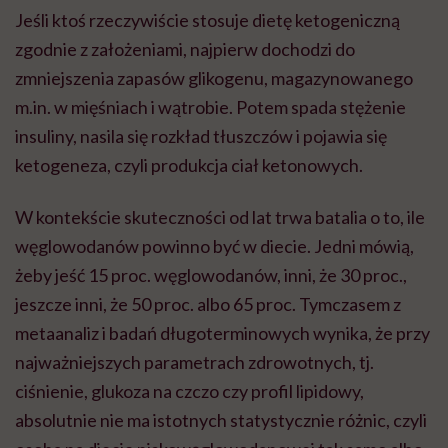
Jeśli ktoś rzeczywiście stosuje dietę ketogeniczną
zgodnie z założeniami, najpierw dochodzi do
zmniejszenia zapasów glikogenu, magazynowanego
m.in. w mięśniach i wątrobie. Potem spada stężenie
insuliny, nasila się rozkład tłuszczów i pojawia się
ketogeneza, czyli produkcja ciał ketonowych.
W kontekście skuteczności od lat trwa batalia o to, ile
węglowodanów powinno być w diecie. Jedni mówią,
żeby jeść 15 proc. węglowodanów, inni, że 30 proc.,
jeszcze inni, że 50 proc. albo 65 proc. Tymczasem z
metaanaliz i badań długoterminowych wynika, że przy
najważniejszych parametrach zdrowotnych, tj.
ciśnienie, glukoza na czczo czy profil lipidowy,
absolutnie nie ma istotnych statystycznie różnic, czyli