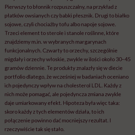
Pierwszy to błonnik rozpuszczalny, na przykład z
płatków owsianych czy babki płesznik. Drugi to białko
sojowe, czyli chociażby tofu albo napoje sojowe.
Trzeci element to sterole i stanole roślinne, które
znajdziemy m.in. w wybranych margarynach
funkcjonalnych. Czwarty to orzechy, szczególnie
migdały i orzechy włoskie, zwykle w ilości około 30–45
gramów dziennie. Te produkty znalazły się w diecie
portfolio dlatego, że wcześniej w badaniach oceniano
ich pojedynczy wpływ na cholesterol LDL. Każdy z
nich może pomagać, ale pojedyncza zmiana zwykle
daje umiarkowany efekt. Hipoteza była więc taka:
skoro każdy z tych elementów działa, to ich
połączenie powinno dać mocniejszy rezultat. I
rzeczywiście tak się stało.