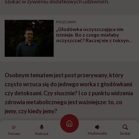
szukać w żywieniu dodatkowych udziwnień.
POLECAMY
„Głodówka oczyszczająca nie
istnieje. Bo z czego miałaby
oczyszczać? Raczej nie z toksyn
czy złogów w jelitach” – mówi
dietetyk kliniczny Kamil Paprotny
Osobnym tematem jest post przerywany, który
często wrzuca się do jednego worka z głodówkami
czy detoksami. Czy słusznie? I co z punktu widzenia
zdrowia metabolicznego jest ważniejsze: to, co
jemy, czy kiedy jemy?
Strona główna
Absolutnie nie, bo to nie jest to samo. Samych
Multimedia
Szukaj
Tematy
Podcast
rodzajów postu przerywanego jest kilka.