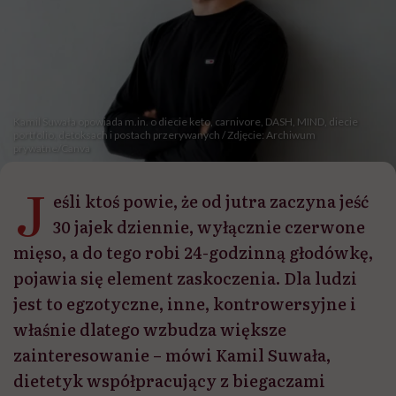
Kamil Suwała opowiada m.in. o diecie keto, carnivore, DASH, MIND, diecie
portfolio, detoksach i postach przerywanych / Zdjęcie: Archiwum
prywatne/Canva
J
eśli ktoś powie, że od jutra zaczyna jeść
30 jajek dziennie, wyłącznie czerwone
mięso, a do tego robi 24-godzinną głodówkę,
pojawia się element zaskoczenia. Dla ludzi
jest to egzotyczne, inne, kontrowersyjne i
właśnie dlatego wzbudza większe
zainteresowanie – mówi Kamil Suwała,
dietetyk współpracujący z biegaczami