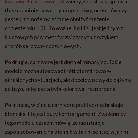
kwasów tłuszczowych
. A wiemy, że jeśli zastąpimy je
tłuszczami nienasyconymi np. z oliwy, orzechów czy
pestek, to możemy istotnie obniżyć stężenie
cholesterolu LDL. To ważne, bo LDL jest jednym z
kluczowych parametrów związanych z ryzykiem
chorób sercowo-naczyniowych.
Po drugie, carnivore jest dietą eliminacyjną. Takie
modele można stosować krótkoterminowo w
określonych sytuacjach, ale docelowo zwykle dążymy
do tego, żeby dieta była kolorowa i różnorodna.
Po trzecie, w diecie carnivore praktycznie brakuje
błonnika. I to jest duży kontrargument. Zwolennicy
tego modelu czasem mówią, że nie istnieje
zapotrzebowanie na błonnik w takim sensie, w jakim