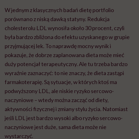
W jednym z klasycznych badań dietę portfolio
porównano z niską dawką statyny. Redukcja
cholesterolu LDL wynosiła około 30 procent, czyli
była bardzo zbliżona do efektu uzyskanego w grupie
przyjmującej lek. To naprawdę mocny wynik i
pokazuje, że dobrze zaplanowana dieta może mieć
duży potencjał terapeutyczny. Ale tu trzeba bardzo
wyraźnie zaznaczyć: to nie znaczy, że dieta zastąpi
farmakoterapię. Są sytuacje, w których ktoś ma
podwyższony LDL, ale niskie ryzyko sercowo-
naczyniowe – wtedy można zacząć od diety,
aktywności fizycznej i zmiany stylu życia. Natomiast
jeśli LDL jest bardzo wysoki albo ryzyko sercowo-
naczyniowe jest duże, sama dieta może nie
wystarczyć.