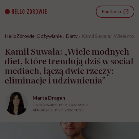
Go
to
Fundacja
content
HelloZdrowie: Odżywianie
›
Diety
›
Kamil Suwała: „Wiele modnyc
Kamil Suwała: „Wiele modnych
diet, które trendują dziś w social
mediach, łączą dwie rzeczy:
eliminacje i udziwnienia”
Marta Dragan
Opublikowano:
15.05.2026 09:09
Aktualizacja:
15.05.2026 10:38