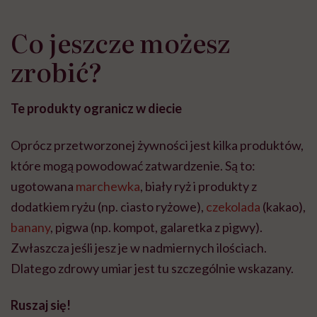
Co jeszcze możesz
zrobić?
Te produkty ogranicz w diecie
Oprócz przetworzonej żywności jest kilka produktów,
które mogą powodować zatwardzenie. Są to:
ugotowana
marchewka
, biały ryż i produkty z
dodatkiem ryżu (np. ciasto ryżowe),
czekolada
(kakao),
banany
, pigwa (np. kompot, galaretka z pigwy).
Zwłaszcza jeśli jesz je w nadmiernych ilościach.
Dlatego zdrowy umiar jest tu szczególnie wskazany.
Ruszaj się!