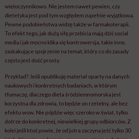
wieloczynnikowo. Nie jestem nawet pewien, czy
dietetyka jest pod tym względem zupełnie wyjątkowa.
Pewne podobieństwa widzę także w farmakoterapii.
To efekt tego, jak dużą siłę przebicia mają dziś social
media i jak mocno klika się kontrowersja, takie inne,
zaskakujące spojrzenie na temat, który co do zasady
często jest dość prosty.
Przykład? Jeśli opublikuję materiał oparty na danych
naukowych i konkretnych badaniach, w którym
tłumaczę, dlaczego dieta śródziemnomorska jest
korzystna dla zdrowia, to będzie on rzetelny, ale bez
efektu wow. Nie pójdzie więc szeroko w świat, tylko
dotrze do konkretnej, niewielkiej grupy odbiorców. Z
kolei jeśli ktoś powie, że od jutra zaczyna jeść tylko 30