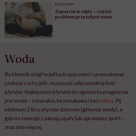
POLECAMY
Zaparcia w ciąży – częsty
problem przyszłych mam
Woda
By błonnik mógł w jelitach spęcznieć i spowodować
szybsze ruchy jelit, musisz pić odpowiednią ilość
płynów. Najlepszym płynem do ugaszenia pragnienia
jest woda – naturalna, bezsmakowa i bez
cukru
. Pij
minimum 2 litry płynów dziennie (głównie wody), a
gdy na zewnątrz panują upały lub uprawiasz sport ‒
znacznie więcej.