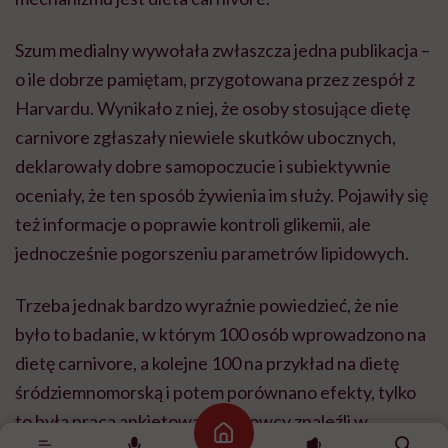
Szum medialny wywołała zwłaszcza jedna publikacja –
o ile dobrze pamiętam, przygotowana przez zespół z
Harvardu. Wynikało z niej, że osoby stosujące dietę
carnivore zgłaszały niewiele skutków ubocznych,
deklarowały dobre samopoczucie i subiektywnie
oceniały, że ten sposób żywienia im służy. Pojawiły się
też informacje o poprawie kontroli glikemii, ale
jednocześnie pogorszeniu parametrów lipidowych.
Trzeba jednak bardzo wyraźnie powiedzieć, że nie
było to badanie, w którym 100 osób wprowadzono na
dietę carnivore, a kolejne 100 na przykład na dietę
śródziemnomorską i potem porównano efekty, tylko
to była praca ankietowa. Naukowcy znaleźli w
Strona główna