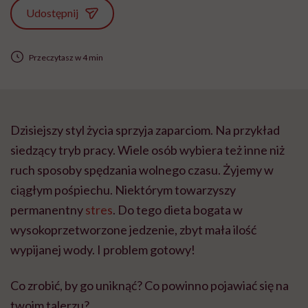
Udostępnij
Przeczytasz w 4 min
Dzisiejszy styl życia sprzyja zaparciom. Na przykład
siedzący tryb pracy. Wiele osób wybiera też inne niż
ruch sposoby spędzania wolnego czasu. Żyjemy w
ciągłym pośpiechu. Niektórym towarzyszy
permanentny
stres
. Do tego dieta bogata w
wysokoprzetworzone jedzenie, zbyt mała ilość
wypijanej wody. I problem gotowy!
Co zrobić, by go uniknąć? Co powinno pojawiać się na
twoim talerzu?