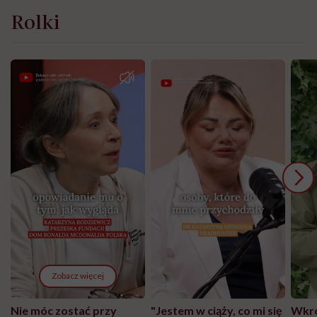
Rolki
Zobacz więcej
Nie móc zostać przy
"Jestem w ciąży, co mi się
Wkró