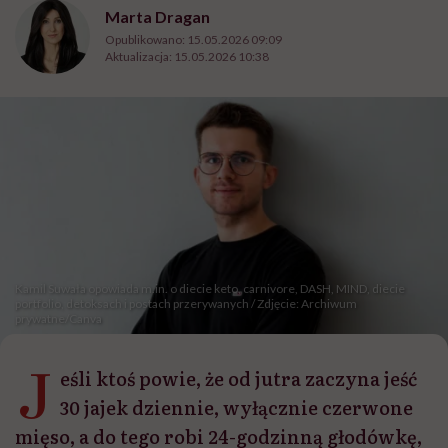
Marta Dragan
Opublikowano:
15.05.2026 09:09
Aktualizacja:
15.05.2026 10:38
Kamil Suwała opowiada m.in. o diecie keto, carnivore, DASH, MIND, diecie
portfolio, detoksach i postach przerywanych / Zdjęcie: Archiwum
prywatne/Canva
J
eśli ktoś powie, że od jutra zaczyna jeść
30 jajek dziennie, wyłącznie czerwone
mięso, a do tego robi 24-godzinną głodówkę,