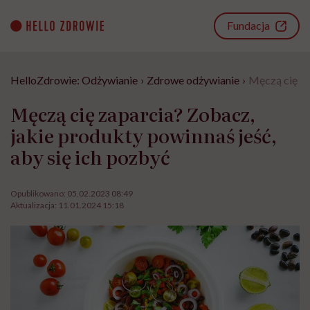
Go
to
Fundacja
content
HelloZdrowie: Odżywianie
›
Zdrowe odżywianie
›
Męczą cię za
Męczą cię zaparcia? Zobacz,
jakie produkty powinnaś jeść,
aby się ich pozbyć
Opublikowano:
05.02.2023 08:49
Aktualizacja:
11.01.2024 15:18