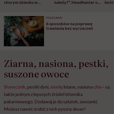
chorym dziecku w
należy?". Headhunter o
Inst
szpitalu to tortura.
zmianie pokoleniowej u
atak
"Przeszkadzać w tym
kobiet w ciąży na rynku
wars
może chyba tylko
pracy
eksp
POLECAMY
głupota i brak
6 sposobów na poprawę
wyobraźni"
trawienia bez wyrzeczeń
Ziarna, nasiona, pestki,
suszone owoce
Słonecznik
, pestki dyni,
siemię
lniane, nasiona
chia
– są
także jednym z lepszych źródeł błonnika
pokarmowego. Dodawaj je do sałatek, owsianki.
Możesz nawet zrobić z nich pyszny deser!