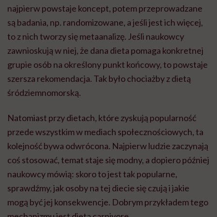
najpierw powstaje koncept, potem przeprowadzane
są badania, np. randomizowane, a jeśli jest ich więcej,
to z nich tworzy się metaanalizę. Jeśli naukowcy
zawnioskują w niej, że dana dieta pomaga konkretnej
grupie osób na określony punkt końcowy, to powstaje
szersza rekomendacja. Tak było chociażby z dietą
śródziemnomorską.
Natomiast przy dietach, które zyskują popularność
przede wszystkim w mediach społecznościowych, ta
kolejność bywa odwrócona. Najpierw ludzie zaczynają
coś stosować, temat staje się modny, a dopiero później
naukowcy mówią: skoro to jest tak popularne,
sprawdźmy, jak osoby na tej diecie się czują i jakie
mogą być jej konsekwencje. Dobrym przykładem tego
mechanizmu jest dieta carnivore.