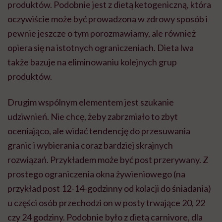
produktów. Podobnie jest z dietą ketogeniczną, która
oczywiście może być prowadzona w zdrowy sposób i
pewnie jeszcze o tym porozmawiamy, ale również
opiera się na istotnych ograniczeniach. Dieta lwa
także bazuje na eliminowaniu kolejnych grup
produktów.
Drugim wspólnym elementem jest szukanie
udziwnień. Nie chcę, żeby zabrzmiało to zbyt
oceniająco, ale widać tendencję do przesuwania
granic i wybierania coraz bardziej skrajnych
rozwiązań. Przykładem może być post przerywany. Z
prostego ograniczenia okna żywieniowego (na
przykład post 12-14-godzinny od kolacji do śniadania)
u części osób przechodzi on w posty trwające 20, 22
czy 24 godziny. Podobnie było z dietą carnivore, dla