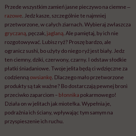
Przede wszystkim zamień jasne pieczywo na ciemne ‒
razowe
. Jedz kasze, szczególnie te najmniej
przetworzone, w całych ziarnach. Wybieraj zwłaszcza
gryczaną
, pęczak,
jaglaną
. Ale pamiętaj, by ich nie
rozgotowywać. Lubisz ryż? Proszę bardzo, ale
ogranicz sushi, bo użyty do niego ryż jest biały. Jedz
ten ciemny, dziki, czerwony, czarny. I odstaw słodkie
płatki śniadaniowe. Twoje jelita będą ci wdzięczne za
codzienną
owsiankę
. Dlaczego mało przetworzone
produkty są tak ważne? Bo dostarczają pewnej broni
przeciwko zaparciom –
błonnika
pokarmowego!
Działa on w jelitach jak miotełka. Wypełnia je,
podrażnia ich ściany, wpływając tym samym na
przyspieszenie ich ruchu.