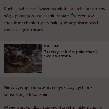
Ruch ‒ zwłaszcza ćwiczenia mięśni
brzucha
oraz ruchy
nóg ‒ pomaga w zwalczaniu zaparć. Ćwiczenia w
sposób mechaniczny stymulują układ pokarmowy i
zmuszają go do pracy.
POLECAMY
7 rzeczy, za które pokocha cię
twoja wątroba
Nie zażywaj środków przeczyszczających bez
konsultacji z lekarzem
W wielu przypadkach osoby, których problem zaparć