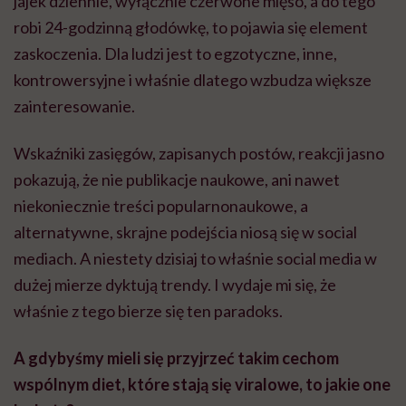
jajek dziennie, wyłącznie czerwone mięso, a do tego
robi 24-godzinną głodówkę, to pojawia się element
zaskoczenia. Dla ludzi jest to egzotyczne, inne,
kontrowersyjne i właśnie dlatego wzbudza większe
zainteresowanie.
Wskaźniki zasięgów, zapisanych postów, reakcji jasno
pokazują, że nie publikacje naukowe, ani nawet
niekoniecznie treści popularnonaukowe, a
alternatywne, skrajne podejścia niosą się w social
mediach. A niestety dzisiaj to właśnie social media w
dużej mierze dyktują trendy. I wydaje mi się, że
właśnie z tego bierze się ten paradoks.
A gdybyśmy mieli się przyjrzeć takim cechom
wspólnym diet, które stają się viralowe, to jakie one