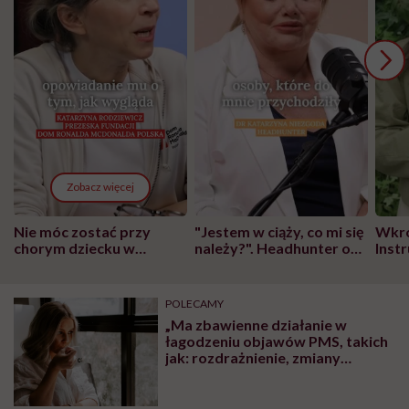
Zobacz więcej
Nie móc zostać przy
"Jestem w ciąży, co mi się
Wkró
chorym dziecku w
należy?". Headhunter o
Inst
szpitalu to tortura.
zmianie pokoleniowej u
atak
"Przeszkadzać w tym
kobiet w ciąży na rynku
wars
może chyba tylko
pracy
eksp
POLECAMY
głupota i brak
„Ma zbawienne działanie w
wyobraźni"
łagodzeniu objawów PMS, takich
jak: rozdrażnienie, zmiany
nastroju czy bóle w okolicach
brzucha oraz piersi”.
Niepokalanek mnisi i jego