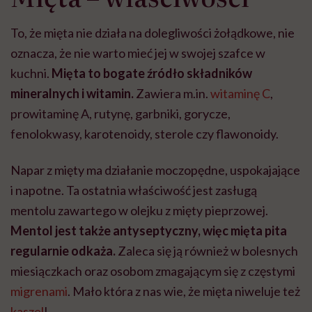
To, że mięta nie działa na dolegliwości żołądkowe, nie
oznacza, że nie warto mieć jej w swojej szafce w
kuchni.
Mięta to bogate źródło składników
mineralnych i witamin.
Zawiera m.in.
witaminę C
,
prowitaminę A, rutynę, garbniki, gorycze,
fenolokwasy, karotenoidy, sterole czy flawonoidy.
Napar z mięty ma działanie moczopędne, uspokajające
i napotne. Ta ostatnia właściwość jest zasługą
mentolu zawartego w olejku z mięty pieprzowej.
Mentol jest także antyseptyczny, więc mięta pita
regularnie odkaża.
Zaleca się ją również w bolesnych
miesiączkach oraz osobom zmagającym się z częstymi
migrenami
. Mało która z nas wie, że mięta niweluje też
kaszel
!