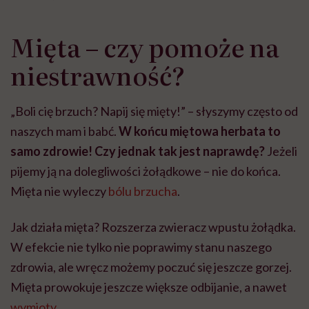
Mięta – czy pomoże na
niestrawność?
„Boli cię brzuch? Napij się mięty!” – słyszymy często od
naszych mam i babć.
W końcu miętowa herbata to
samo zdrowie! Czy jednak tak jest naprawdę?
Jeżeli
pijemy ją na dolegliwości żołądkowe – nie do końca.
Mięta nie wyleczy
bólu brzucha
.
Jak działa mięta? Rozszerza zwieracz wpustu żołądka.
W efekcie nie tylko nie poprawimy stanu naszego
zdrowia, ale wręcz możemy poczuć się jeszcze gorzej.
Mięta prowokuje jeszcze większe odbijanie, a nawet
wymioty
.