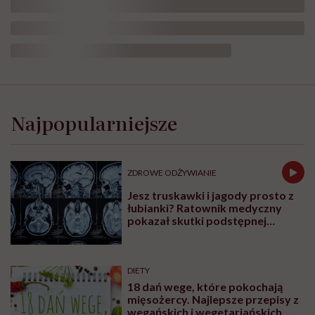
Leczenie otyłości, dieta w
bariatrii i analogi GLP-1. Dr
Maria Brzegowy w Hello
Zdrowie Podcasty