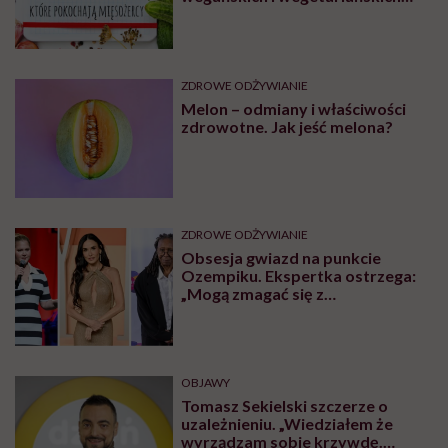
Najpopularniejsze
ZDROWE ODŻYWIANIE
Jesz truskawki i jagody prosto z
łubianki? Ratownik medyczny
pokazał skutki podstępnej
choroby niemytych owoców
DIETY
18 dań wege, które pokochają
mięsożercy. Najlepsze przepisy z
wegańskich i wegetariańskich