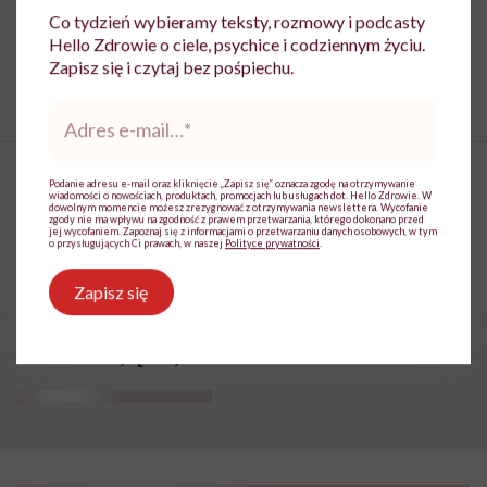
lekarskiej. Pamiętaj, że w przypadku
Co tydzień wybieramy teksty, rozmowy i podcasty
problemów ze zdrowiem należy bezwzględnie
Hello Zdrowie o ciele, psychice i codziennym życiu.
skonsultować się z lekarzem.
Zapisz się i czytaj bez pośpiechu.
Adres
e-
mail
*
Podanie adresu e-mail oraz kliknięcie „Zapisz się” oznacza zgodę na otrzymywanie
wiadomości o nowościach, produktach, promocjach lub usługach dot. Hello Zdrowie. W
dowolnym momencie możesz zrezygnować z otrzymywania newslettera. Wycofanie
zgody nie ma wpływu na zgodność z prawem przetwarzania, którego dokonano przed
jej wycofaniem. Zapoznaj się z informacjami o przetwarzaniu danych osobowych, w tym
Kim jest death doula? Żaneta
o przysługujących Ci prawach, w naszej
Polityce prywatności
.
Gromek: „Jestem
Zapisz się
wykonawczynią woli osoby
umierającej”