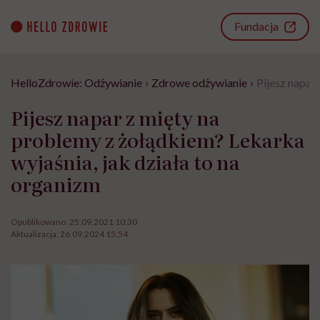
Go
to
Fundacja
content
HelloZdrowie: Odżywianie
›
Zdrowe odżywianie
›
Pijesz napar
Pijesz napar z mięty na
problemy z żołądkiem? Lekarka
wyjaśnia, jak działa to na
organizm
Opublikowano:
25.09.2021 10:30
Aktualizacja:
26.09.2024 15:54