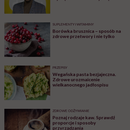
blogów
ZDROWE ODŻYWIANIE
Melon – odmiany i właściwości
zdrowotne. Jak jeść melona?
ZDROWE ODŻYWIANIE
Obsesja gwiazd na punkcie
Ozempiku. Ekspertka ostrzega:
„Mogą zmagać się z
długotrwałymi problemami”
OBJAWY
Tomasz Sekielski szczerze o
uzależnieniu. „Wiedziałem że
wyrządzam sobie krzywdę.