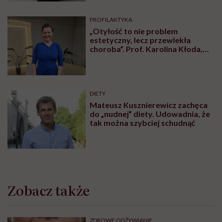
Najnowsze w naszym serwisie
DIETY
Zdrowa dieta ma sens, nawet jeśli
kilogramy wracają. To odkrycie
daje nadzieję wszystkim
walczącym z efektem jo-jo
DIETY
Kamil Suwała: „Wiele modnych
diet, które trendują dziś w social
mediach, łączą dwie rzeczy:
eliminacje i udziwnienia”