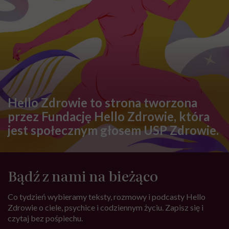
Jak rozpoznać zepsute mięso?
Jaki jest jego kolor i zapach?
ZDROWE ODŻYWIANIE
Bilans wodny. Co wlicza się w
dzienną podaż płynów?
Dietetyczka wyjaśnia