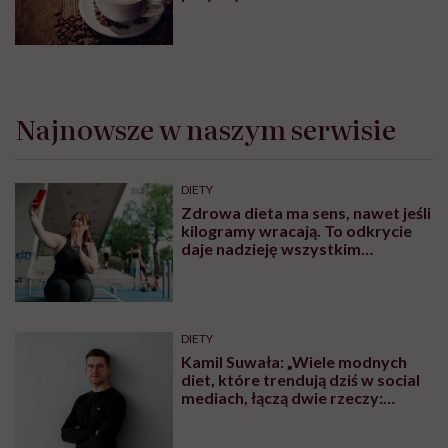
Bałem się, że się już nie obudzę”
SUPLEMENTY I WITAMINY
Borówka brusznica – sposób na
zdrowe przetwory i nie tylko
PRZEPISY
Wegańska pasta bezjajeczna.
Zdrowe urozmaicenie
wielkanocnego jadłospisu
ZDROWE ODŻYWIANIE
Poznaj rodzaje kaw. Sprawdź
proporcje i sposoby
przyrządzania