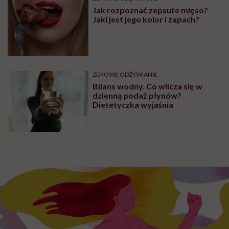
PROFILAKTYKA
„Otyłość to nie problem
estetyczny, lecz przewlekła
choroba”. Prof. Karolina Kłoda,
która mierzy się z tym
schorzeniem, mówi pacjentom: to
nie wasza wina
DIETY
Mateusz Kusznierewicz zachęca
do „nudnej” diety. Udowadnia, że
tak można szybciej schudnąć
Zobacz także
ZDROWE ODŻYWIANIE