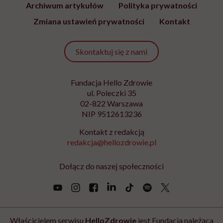
Adres
e-
mail
*
Podanie adresu e-mail oraz kliknięcie „Zapisz się” oznacza zgodę na
otrzymywanie wiadomości o nowościach, produktach, promocjach lub
usługach dot. Hello Zdrowie. W dowolnym momencie możesz zrezygnować z
otrzymywania newslettera. Wycofanie zgody nie ma wpływu na zgodność z
prawem przetwarzania, którego dokonano przed jej wycofaniem. Zapoznaj się
z informacjami o przetwarzaniu danych osobowych, w tym o przysługujących
Ci prawach, w naszej
Polityce prywatności
.
Zapisz się
Newsletter Hello Zdrowie
O nas