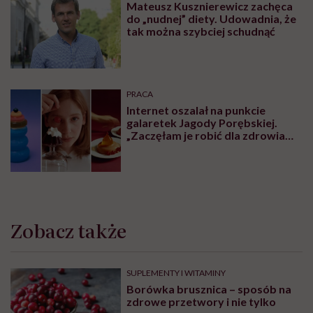
Mateusz Kusznierewicz zachęca
do „nudnej” diety. Udowadnia, że
tak można szybciej schudnąć
PRACA
Internet oszalał na punkcie
galaretek Jagody Porębskiej.
„Zaczęłam je robić dla zdrowia
psychicznego”
Zobacz także
SUPLEMENTY I WITAMINY
Borówka brusznica – sposób na
zdrowe przetwory i nie tylko