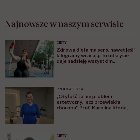
Najnowsze w naszym serwisie
DIETY
Zdrowa dieta ma sens, nawet jeśli
kilogramy wracają. To odkrycie
daje nadzieję wszystkim
walczącym z efektem jo-jo
PROFILAKTYKA
„Otyłość to nie problem
estetyczny, lecz przewlekła
choroba”. Prof. Karolina Kłoda,
która mierzy się z tym
schorzeniem, mówi pacjentom: to
nie wasza wina
DIETY