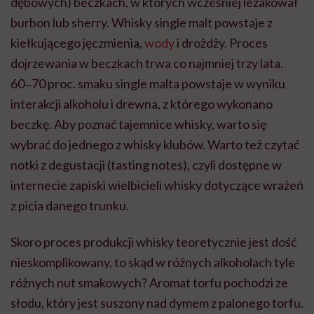
dębowych) beczkach, w których wcześniej leżakował
burbon lub sherry. Whisky single malt powstaje z
kiełkującego jęczmienia,
wody
i drożdży. Proces
dojrzewania w beczkach trwa co najmniej trzy lata.
60
‒
70 proc. smaku single malta powstaje w wyniku
interakcji alkoholu i drewna, z którego wykonano
beczkę. Aby poznać tajemnice whisky, warto się
wybrać do jednego z whisky klubów. Warto też czytać
notki z degustacji (tasting notes), czyli dostępne w
internecie zapiski wielbicieli whisky dotyczące wrażeń
z picia danego trunku.
Skoro proces produkcji whisky teoretycznie jest dość
nieskomplikowany, to skąd w różnych alkoholach tyle
różnych nut smakowych? Aromat torfu pochodzi ze
słodu, który jest suszony nad dymem z palonego torfu.