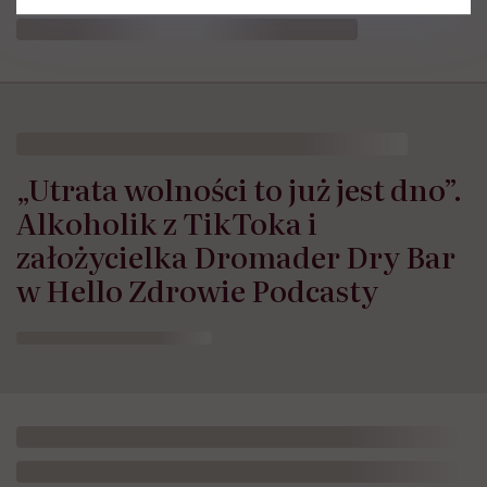
„Utrata wolności to już jest dno”.
Alkoholik z TikToka i
założycielka Dromader Dry Bar
w Hello Zdrowie Podcasty