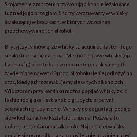
Skojarzenie z morzem przywołują alkohole leżakujące
tuż nad jego brzegiem. Sherry wyczuwamy w whisky
leżakującej w beczkach, w których wcześniej
przechowywano ten alkohol.
Brytyjczycy mówią, że whisky to acquired taste – tego
smaku trzeba się nauczyć. Mocno torfowe whisky (np.
Laphroaig) albo to bardzo mocne (np. cask strength
zawierające nawet 60 proc. alkoholu) lepiej odłożyć na
czas, kiedy już rozsmakujemy się w tych alkoholach.
Wieczorem przy kominku można popijać whisky z old
fashioned glass – szklanek o grubych, prostych
ściankach i grubym dnie. Whisky do degustacji podaje
się w kieliszkach w kształcie tulipana. Pozwala to
dobrze poczuć aromat alkoholu. Najczęściej whisky
podaje się po posiłku, a sam posiłek nie powinien mieć