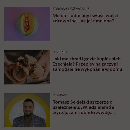
ZDROWE ODŻYWIANIE
Melon – odmiany i właściwości
zdrowotne. Jak jeść melona?
PRZEPISY
Jaki ma skład i gdzie kupić chleb
Ezechiela? Przepisy na zaczyn i
samodzielne wykonanie w domu
OBJAWY
Tomasz Sekielski szczerze o
uzależnieniu. „Wiedziałem że
wyrządzam sobie krzywdę.
Bałem się, że się już nie obudzę”