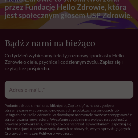
przez Fundację Hello Zdrowie, która
jest społecznym głosem USP Zdrowie.
Bądź z nami na bieżąco
Co tydzień wybieramy teksty, rozmowy i podcasty Hello
Zdrowie o ciele, psychice i codziennym życiu. Zapisz się i
czytaj bez pośpiechu.
Adres
e-
mail
*
Podanie adresu e-mail oraz kliknięcie „Zapisz się” oznacza zgodę na
otrzymywanie wiadomości o nowościach, produktach, promocjach lub
usługach dot. Hello Zdrowie. W dowolnym momencie możesz zrezygnować z
otrzymywania newslettera. Wycofanie zgody nie ma wpływu na zgodność z
prawem przetwarzania, którego dokonano przed jej wycofaniem. Zapoznaj się
z informacjami o przetwarzaniu danych osobowych, w tym o przysługujących
Ci prawach, w naszej
Polityce prywatności
.