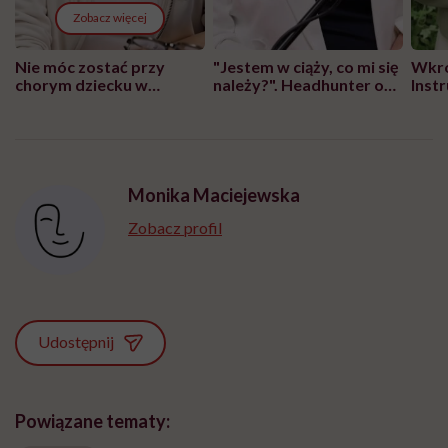
Zobacz więcej
Nie móc zostać przy
"Jestem w ciąży, co mi się
Wkró
chorym dziecku w
należy?". Headhunter o
Inst
szpitalu to tortura.
zmianie pokoleniowej u
atak
"Przeszkadzać w tym
kobiet w ciąży na rynku
wars
może chyba tylko
pracy
eksp
głupota i brak
wyobraźni"
Monika Maciejewska
Zobacz profil
Udostępnij
Powiązane tematy: