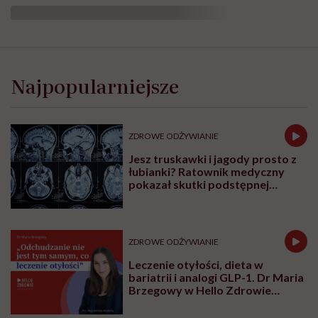
Najpopularniejsze
ZDROWE ODŻYWIANIE
Jesz truskawki i jagody prosto z
łubianki? Ratownik medyczny
pokazał skutki podstępnej
choroby niemytych owoców
ZDROWE ODŻYWIANIE
Leczenie otyłości, dieta w
bariatrii i analogi GLP-1. Dr Maria
Brzegowy w Hello Zdrowie
Podcasty