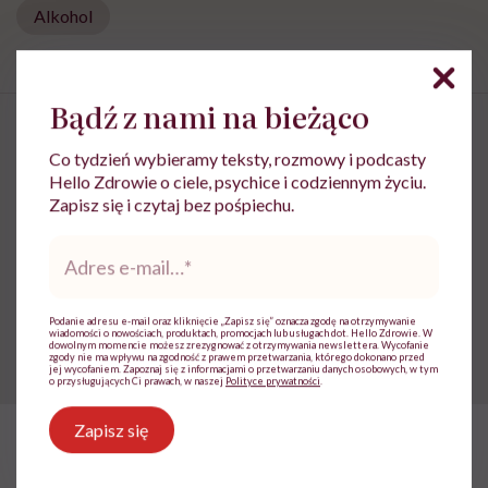
Alkohol
Bądź z nami na bieżąco
Co tydzień wybieramy teksty, rozmowy i podcasty
Hello Zdrowie o ciele, psychice i codziennym życiu.
Anne Hathaway: „Uwielbiam
Zapisz się i czytaj bez pośpiechu.
męską energię. Ale zła
Adres
i destrukcyjna energia macho to
e-
mail
*
coś całkiem innego”
Podanie adresu e-mail oraz kliknięcie „Zapisz się” oznacza zgodę na otrzymywanie
wiadomości o nowościach, produktach, promocjach lub usługach dot. Hello Zdrowie. W
dowolnym momencie możesz zrezygnować z otrzymywania newslettera. Wycofanie
zgody nie ma wpływu na zgodność z prawem przetwarzania, którego dokonano przed
jej wycofaniem. Zapoznaj się z informacjami o przetwarzaniu danych osobowych, w tym
o przysługujących Ci prawach, w naszej
Polityce prywatności
.
Zapisz się