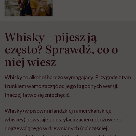
Whisky – pijesz ją
często? Sprawdź, co o
niej wiesz
Whisky to alkohol bardzo wymagający. Przygodę z tym
trunkiem warto zacząć od jego łagodnych wersji.
Inaczej łatwo się zniechęcić.
Whisky (w pisowni irlandzkiej i amerykańskiej:
whiskey) powstaje z destylacji zacieru zbożowego
dojrzewającego w drewnianych (najczęściej