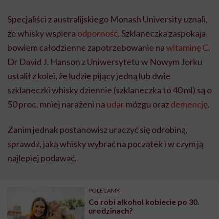
Specjaliści z australijskiego Monash University uznali,
że whisky wspiera
odporność
. Szklaneczka zaspokaja
bowiem całodzienne zapotrzebowanie na
witaminę C
.
Dr David J.
Hanson z Uniwersytetu w Nowym Jorku
ustalił z kolei, że ludzie pijący jedną lub dwie
szklaneczki whisky dziennie (szklaneczka to 40 ml) są o
50 proc. mniej narażeni na
udar
mózgu oraz
demencję
.
Zanim jednak postanowisz uraczyć się odrobiną,
sprawdź, jaką whisky wybrać na początek i w czym ją
najlepiej podawać.
POLECAMY
Co robi alkohol kobiecie po 30.
urodzinach?