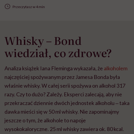
Przeczytasz w 4 min
Whisky – Bond
wiedział, co zdrowe?
Analiza książek Iana Fleminga wykazała, że
alkoholem
najczęściej spożywanym przez Jamesa Bonda była
właśnie whisky. W całej serii spożywa on alkohol 317
razy. Czy to dużo? Zależy. Eksperci zalecają, aby nie
przekraczać dziennie dwóch jednostek alkoholu
‒
taka
dawka mieści się w 50 ml whisky. Nie zapominajmy
jeszcze o tym, że alkohole to napoje
wysokokaloryczne. 25 ml whisky zawiera ok. 80 kcal.