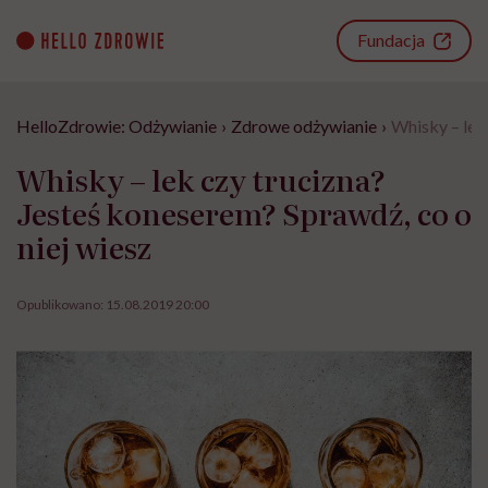
Go
to
Fundacja
content
HelloZdrowie: Odżywianie
›
Zdrowe odżywianie
›
Whisky – lek
Whisky – lek czy trucizna?
Jesteś koneserem? Sprawdź, co o
niej wiesz
Opublikowano:
15.08.2019 20:00