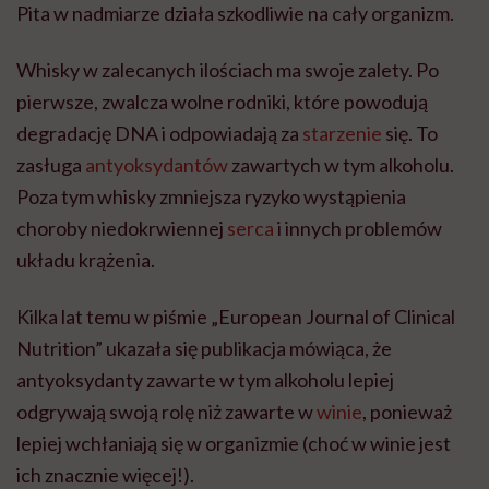
Pita w nadmiarze działa szkodliwie na cały organizm.
Whisky w zalecanych ilościach ma swoje zalety. Po
pierwsze, zwalcza wolne rodniki, które powodują
degradację DNA i odpowiadają za
starzenie
się. To
zasługa
antyoksydantów
zawartych w tym alkoholu.
Poza tym whisky zmniejsza ryzyko wystąpienia
choroby niedokrwiennej
serca
i innych problemów
układu krążenia.
Kilka lat temu w piśmie „European Journal of Clinical
Nutrition” ukazała się publikacja mówiąca, że
antyoksydanty zawarte w tym alkoholu lepiej
odgrywają swoją rolę niż zawarte w
winie
, ponieważ
lepiej wchłaniają się w organizmie (choć w winie jest
ich znacznie więcej!).