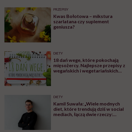
PRZEPISY
Kwas Bołotowa – mikstura
szarlatana czy suplement
geniusza?
DIETY
18 dań wege, które pokochają
mięsożercy. Najlepsze przepisy z
wegańskich i wegetariańskich
blogów
DIETY
Kamil Suwała: „Wiele modnych
diet, które trendują dziś w social
mediach, łączą dwie rzeczy:
eliminacje i udziwnienia”