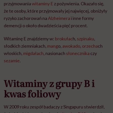
przyjmowania
witaminy E
z pożywienia. Okazało się,
że te osoby, które przyjmowały jej najwięcej, obniżyły
ryzyko zachorowań na
Alzheimera
i inne formy
demencji o około dwadzieścia pięć procent.
Witaminę E znajdziemy w:
brokułac
h,
szpinaku
,
słodkich ziemniakach,
mang
o,
awokado
,
orzecha
ch
włoskich,
migdałach
, nasionach
słonecznika
czy
sezamie
.
Witaminy z grupy B i
kwas foliowy
W 2009 roku zespół badaczy z Singapuru stwierdził,