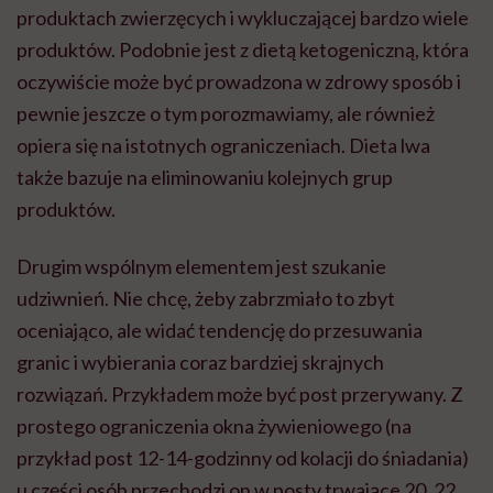
produktach zwierzęcych i wykluczającej bardzo wiele
produktów. Podobnie jest z dietą ketogeniczną, która
oczywiście może być prowadzona w zdrowy sposób i
pewnie jeszcze o tym porozmawiamy, ale również
opiera się na istotnych ograniczeniach. Dieta lwa
także bazuje na eliminowaniu kolejnych grup
produktów.
Drugim wspólnym elementem jest szukanie
udziwnień. Nie chcę, żeby zabrzmiało to zbyt
oceniająco, ale widać tendencję do przesuwania
granic i wybierania coraz bardziej skrajnych
rozwiązań. Przykładem może być post przerywany. Z
prostego ograniczenia okna żywieniowego (na
przykład post 12-14-godzinny od kolacji do śniadania)
u części osób przechodzi on w posty trwające 20, 22