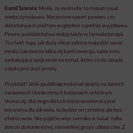
Kamil Suwała:
Myślę, że można by to rozpatrywać
wieloczynnikowo. Nie jestem nawet pewien, czy
dietetyka jest pod tym względem zupełnie wyjątkowa.
Pewne podobieństwa widzę także w farmakoterapii.
To efekt tego, jak dużą siłę przebicia mają dziś social
media i jak mocno klika się kontrowersja, takie inne,
zaskakujące spojrzenie na temat, który co do zasady
często jest dość prosty.
Przykład? Jeśli opublikuję materiał oparty na danych
naukowych i konkretnych badaniach, w którym
tłumaczę, dlaczego dieta śródziemnomorska jest
korzystna dla zdrowia, to będzie on rzetelny, ale bez
efektu wow. Nie pójdzie więc szeroko w świat, tylko
dotrze do konkretnej, niewielkiej grupy odbiorców. Z