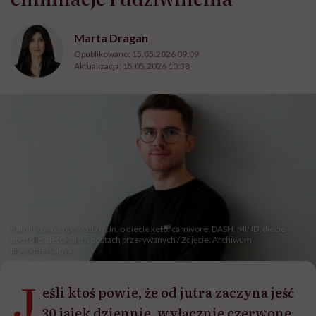
Marta Dragan
Opublikowano:
15.05.2026 09:09
Aktualizacja:
15.05.2026 10:38
Kamil Suwała opowiada m.in. o diecie keto, carnivore, DASH, MIND, diecie
portfolio, detoksach i postach przerywanych / Zdjęcie: Archiwum
prywatne/Canva
J
eśli ktoś powie, że od jutra zaczyna jeść
30 jajek dziennie, wyłącznie czerwone