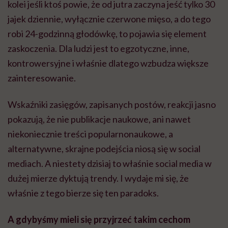
kolei jeśli ktoś powie, że od jutra zaczyna jeść tylko 30
jajek dziennie, wyłącznie czerwone mięso, a do tego
robi 24-godzinną głodówkę, to pojawia się element
zaskoczenia. Dla ludzi jest to egzotyczne, inne,
kontrowersyjne i właśnie dlatego wzbudza większe
zainteresowanie.
Wskaźniki zasięgów, zapisanych postów, reakcji jasno
pokazują, że nie publikacje naukowe, ani nawet
niekoniecznie treści popularnonaukowe, a
alternatywne, skrajne podejścia niosą się w social
mediach. A niestety dzisiaj to właśnie social media w
dużej mierze dyktują trendy. I wydaje mi się, że
właśnie z tego bierze się ten paradoks.
A gdybyśmy mieli się przyjrzeć takim cechom