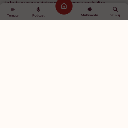
to była praca ankietowa. Naukowcy znaleźli w
Strona główna
mediach społecznościowych osoby, które już
Multimedia
Szukaj
Tematy
Podcast
stosowały dietę carnivore, i zapytali je, jak się na niej
czują. Metodologicznie to zupełnie inny poziom
dowodów niż dobrze zaprojektowane badanie
eksperymentalne, ale mimo to publikacja wywołała
duże zainteresowanie.
I od razu zaznaczę, że na ten moment nie mamy
dobrego badania randomizowanego, które
pokazywałoby, że dieta carnivore jest skuteczna albo
bezpieczna. Mamy przede wszystkim tę pracę
ankietową, a na jej podstawie nie można wyciągać
daleko idących wniosków.