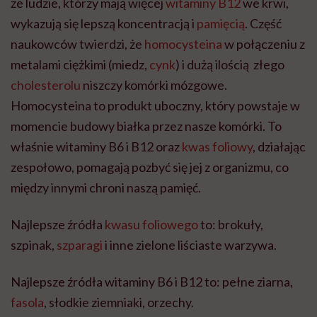
że ludzie, którzy mają więcej
witaminy B12
we krwi,
wykazują się lepszą koncentracją i
pamięcią
. Część
naukowców twierdzi, że
homocysteina
w połączeniu z
metalami ciężkimi (miedz,
cynk
) i dużą ilością złego
cholesterolu
niszczy komórki mózgowe.
Homocysteina to produkt uboczny, który powstaje w
momencie budowy białka przez nasze komórki. To
właśnie witaminy B6 i B12 oraz
kwas foliowy
, działając
zespołowo, pomagają pozbyć się jej z organizmu, co
między innymi chroni naszą pamięć.
Najlepsze źródła
kwasu foliowego
to: brokuły,
szpinak,
szparagi
i inne zielone liściaste warzywa.
Najlepsze źródła witaminy B6 i B12 to: pełne ziarna,
fasola
, słodkie ziemniaki, orzechy.