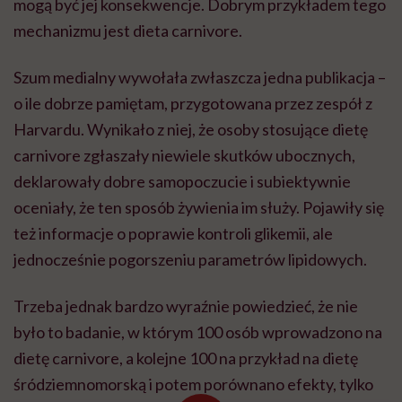
mogą być jej konsekwencje. Dobrym przykładem tego
mechanizmu jest dieta carnivore.
Szum medialny wywołała zwłaszcza jedna publikacja –
o ile dobrze pamiętam, przygotowana przez zespół z
Harvardu. Wynikało z niej, że osoby stosujące dietę
carnivore zgłaszały niewiele skutków ubocznych,
deklarowały dobre samopoczucie i subiektywnie
oceniały, że ten sposób żywienia im służy. Pojawiły się
też informacje o poprawie kontroli glikemii, ale
jednocześnie pogorszeniu parametrów lipidowych.
Trzeba jednak bardzo wyraźnie powiedzieć, że nie
było to badanie, w którym 100 osób wprowadzono na
dietę carnivore, a kolejne 100 na przykład na dietę
śródziemnomorską i potem porównano efekty, tylko