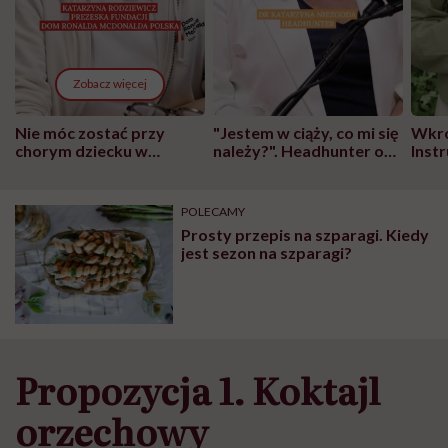
Zobacz więcej
Nie móc zostać przy
"Jestem w ciąży, co mi się
Wkró
chorym dziecku w
należy?". Headhunter o
Inst
szpitalu to tortura.
zmianie pokoleniowej u
atak
"Przeszkadzać w tym
kobiet w ciąży na rynku
wars
może chyba tylko
pracy
eksp
POLECAMY
głupota i brak
Prosty przepis na szparagi. Kiedy
wyobraźni"
jest sezon na szparagi?
Propozycja 1. Koktajl
orzechowy