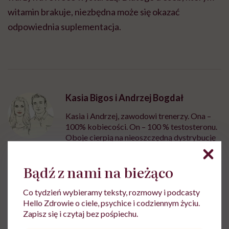
witamin brakuje, niezbędna może się okazać
odpowiednia suplementacja.
Kasia Bigos i Andrzej Bogdał
Kasia i Andrzej, zawodowi trenerzy. Ona –
100% kobiecości. On – 100 % testosteronu.
Oboje cierpią na nieoszczędną dystrybucję
energii, której mają w nadmiarze. Od nich
dowiecie się, co i jak trenować, by efekty
Bądź z nami na bieżąco
wreszcie były widoczne. Pokazują, że się da.
Wy też dacie radę!
Co tydzień wybieramy teksty, rozmowy i podcasty
Zobacz profil
Hello Zdrowie o ciele, psychice i codziennym życiu.
Zapisz się i czytaj bez pośpiechu.