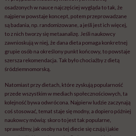
osadzonych w nauce najczęściej wygląda to tak, że
najpierw powstaje koncept, potem przeprowadzane
są badania, np. randomizowane, a jeśli jest ich więcej,
to z nich tworzy się metaanalizę. Jeśli naukowcy
zawnioskują w niej, że dana dieta pomaga konkretnej
grupie osób na określony punkt końcowy, to powstaje
szersza rekomendacja. Tak było chociażby z dietą
śródziemnomorską.
Natomiast przy dietach, które zyskują popularność
przede wszystkim w mediach społecznościowych, ta
kolejność bywa odwrócona. Najpierw ludzie zaczynają
coś stosować, temat staje się modny, a dopiero później
naukowcy mówią: skoro to jest tak popularne,
sprawdźmy, jak osoby na tej diecie się czują i jakie