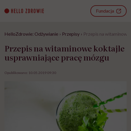
Go
to
Fundacja
content
HelloZdrowie: Odżywianie
›
Przepisy
›
Przepis na witaminowe 
Przepis na witaminowe koktajle
usprawniające pracę mózgu
Opublikowano:
10.05.2019 09:30