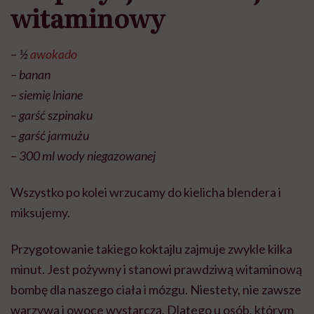
witaminowy
– ½
awokado
– banan
– siemię lniane
– garść szpinaku
– garść jarmużu
– 300 ml wody niegazowanej
Wszystko po kolei wrzucamy do kielicha blendera i
miksujemy.
Przygotowanie takiego koktajlu zajmuje zwykle kilka
minut. Jest pożywny i stanowi prawdziwą witaminową
bombę dla naszego ciała i mózgu. Niestety, nie zawsze
warzywa i owoce wystarczą. Dlatego u osób, którym