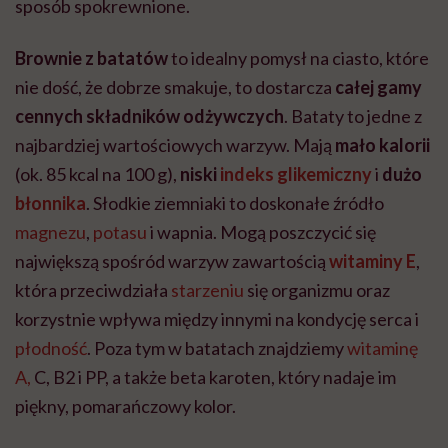
sposób spokrewnione.
Brownie z batatów
to idealny pomysł na ciasto, które
nie dość, że dobrze smakuje, to dostarcza
całej gamy
cennych składników odżywczych
. Bataty to jedne z
najbardziej wartościowych warzyw. Mają
mało kalorii
(ok. 85 kcal na 100 g),
niski
indeks glikemiczny
i
dużo
błonnika
. Słodkie ziemniaki to doskonałe źródło
magnezu
,
potasu
i wapnia. Mogą poszczycić się
największą spośród warzyw zawartością
witaminy E
,
która przeciwdziała
starzeniu
się organizmu oraz
korzystnie wpływa między innymi na kondycję serca i
płodność
. Poza tym w batatach znajdziemy
witaminę
A,
C, B2 i PP, a także beta karoten, który nadaje im
piękny, pomarańczowy kolor.