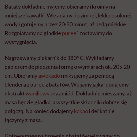
Bataty dokładnie myjemy, obieramy i kroimy na
mniejsze kawałki. Wkładamy do zimnej, lekko osolonej
wody i gotujemy przez 20-30 minut, aż będą miękkie.
Rozgniatamy na gładkie
puree
i zostawimy do
wystygnięcia.
Nagrzewamy piekarnik do 180° C. Wykładamy
papierem do pieczenia formę o wymiarach ok. 20 x 20
cm. Obieramy
awokado
i miksujemy za pomocą
blendera z puree z batatów. Wbijamy jajka, dodajemy
ekstrakt
waniliowy
oraz miód. Dokładnie mieszamy, aż
masa będzie gładka, a wszystkie składniki dobrze się
połączą. Na koniec dodajemy
kakao
i delikatnie
łączymy z masą.
Gotową masę na brownie z batatów wlewamy do