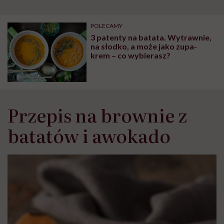
szpitalu to tortura.
zmianie pokoleniowej u
atak
"Przeszkadzać w tym
kobiet w ciąży na rynku
wars
może chyba tylko
pracy
eksp
POLECAMY
głupota i brak
3 patenty na batata. Wytrawnie,
wyobraźni"
na słodko, a może jako zupa-
krem – co wybierasz?
Przepis na brownie z
batatów i awokado