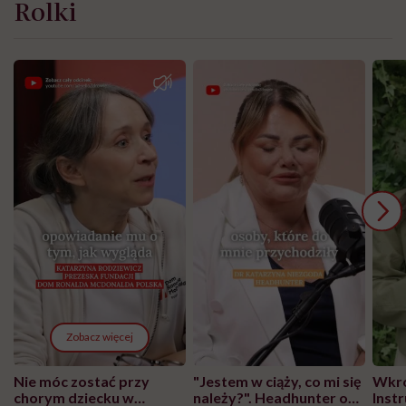
Rolki
Zobacz więcej
Nie móc zostać przy
"Jestem w ciąży, co mi się
Wkró
chorym dziecku w
należy?". Headhunter o
Inst