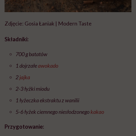
Zdjęcie: Gosia Łaniak | Modern Taste
Składniki:
700 g batatów
1 dojrzałe
awokado
2
jajka
2-3 łyżki miodu
1 łyżeczka ekstraktu z wanilii
5-6 łyżek ciemnego niesłodzonego
kakao
Przygotowanie: