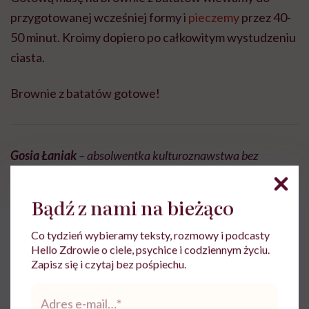
przygotowanej wcześniej formy i
pieczemy
przez 40-
50 minut. Kroimy dopiero po całkowitym wystudzeniu
ciasta.
Brownie z batatów gotowe!
Gosia Łaniak
– absolwentka kulturoznawstwa bez
pamięci zakochana w fotografii kulinarnej. Miłośniczka
aktywności fizycznej. W kuchni niepoprawna hedonistka,
Bądź z nami na bieżąco
poza nią realistka ze skłonnością do snucia wielkich
marzeń. Autorka bloga kulinarno-fotograficznego Modern
Co tydzień wybieramy teksty, rozmowy i podcasty
Hello Zdrowie o ciele, psychice i codziennym życiu.
Taste.
Zapisz się i czytaj bez pośpiechu.
Adres
e-