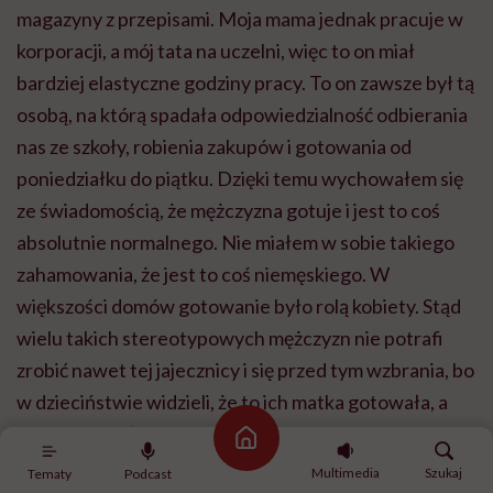
magazyny z przepisami. Moja mama jednak pracuje w
korporacji, a mój tata na uczelni, więc to on miał
bardziej elastyczne godziny pracy. To on zawsze był tą
osobą, na którą spadała odpowiedzialność odbierania
nas ze szkoły, robienia zakupów i gotowania od
poniedziałku do piątku. Dzięki temu wychowałem się
ze świadomością, że mężczyzna gotuje i jest to coś
absolutnie normalnego. Nie miałem w sobie takiego
zahamowania, że jest to coś niemęskiego. W
większości domów gotowanie było rolą kobiety. Stąd
wielu takich stereotypowych mężczyzn nie potrafi
zrobić nawet tej jajecznicy i się przed tym wzbrania, bo
w dzieciństwie widzieli, że to ich matka gotowała, a
ojciec siedział po pracy na kanapie. U mnie takiego
Strona główna
obrazka nie było. Dla mnie to był pewnik, że
Multimedia
Szukaj
Tematy
Podcast