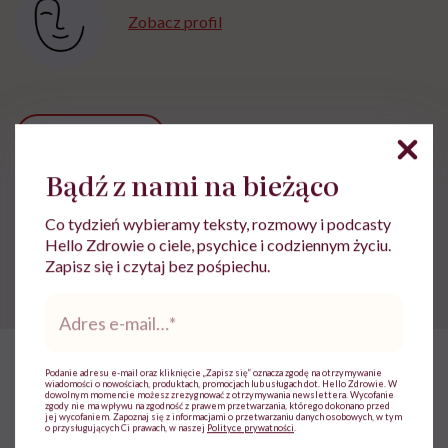
Zobacz profil
Udostępnij
Bądź z nami na bieżąco
Powiązane tematy:
Co tydzień wybieramy teksty, rozmowy i podcasty
Hello Zdrowie o ciele, psychice i codziennym życiu.
Przepisy kulinarne
Zdrowe desery
Zapisz się i czytaj bez pośpiechu.
Adres
e-
mail
*
Podanie adresu e-mail oraz kliknięcie „Zapisz się” oznacza zgodę na otrzymywanie
HelloZdrowie: Odżywianie
›
Lidia Bawolska: „Gotowanie jest c
wiadomości o nowościach, produktach, promocjach lub usługach dot. Hello Zdrowie. W
dowolnym momencie możesz zrezygnować z otrzymywania newslettera. Wycofanie
zgody nie ma wpływu na zgodność z prawem przetwarzania, którego dokonano przed
jej wycofaniem. Zapoznaj się z informacjami o przetwarzaniu danych osobowych, w tym
Lidia Bawolska: „Gotowanie jest
o przysługujących Ci prawach, w naszej
Polityce prywatności
.