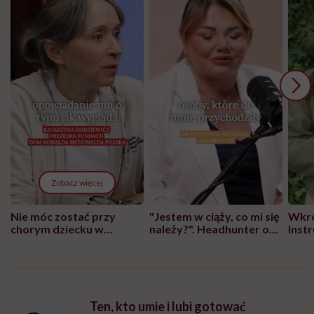
Zobacz więcej
Nie móc zostać przy
"Jestem w ciąży, co mi się
Wkró
chorym dziecku w
należy?". Headhunter o
Inst
szpitalu to tortura.
zmianie pokoleniowej u
atak
"Przeszkadzać w tym
kobiet w ciąży na rynku
wars
może chyba tylko
pracy
eksp
głupota i brak
wyobraźni"
Ten, kto umie i lubi gotować