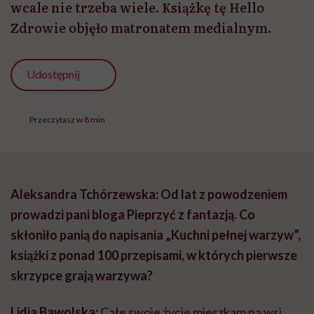
wcale nie trzeba wiele. Książkę tę Hello
Zdrowie objęło matronatem medialnym.
Udostępnij
Przeczytasz w 8 min
Aleksandra Tchórzewska: Od lat z powodzeniem
prowadzi pani bloga Pieprzyć z fantazją. Co
skłoniło panią do napisania „Kuchni pełnej warzyw”,
książki z ponad 100 przepisami, w których pierwsze
skrzypce grają warzywa?
Lidia Bawolska:
Całe swoje życie mieszkam na wsi.