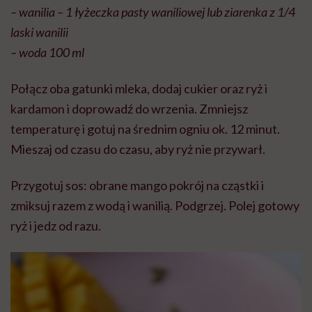
– wanilia – 1 łyżeczka pasty waniliowej lub ziarenka z 1/4
laski wanilii
– woda 100 ml
Połącz oba gatunki mleka, dodaj cukier oraz ryż i
kardamon i doprowadź do wrzenia. Zmniejsz
temperaturę i gotuj na średnim ogniu ok. 12 minut.
Mieszaj od czasu do czasu, aby ryż nie przywarł.
Przygotuj sos: obrane mango pokrój na cząstki i
zmiksuj razem z wodą i wanilią. Podgrzej. Polej gotowy
ryż i jedz od razu.