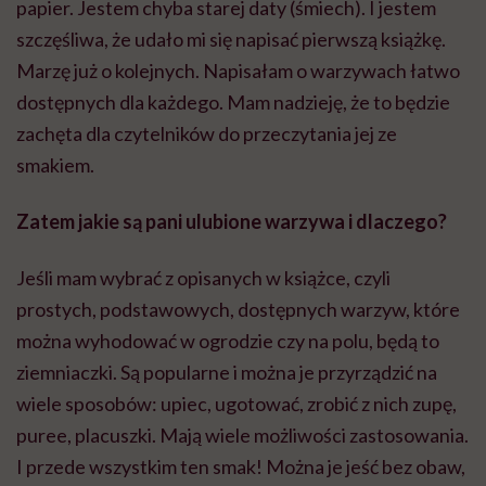
papier. Jestem chyba starej daty (śmiech). I jestem
szczęśliwa, że udało mi się napisać pierwszą książkę.
Marzę już o kolejnych. Napisałam o warzywach łatwo
dostępnych dla każdego. Mam nadzieję, że to będzie
zachęta dla czytelników do przeczytania jej ze
smakiem.
Zatem jakie są pani ulubione warzywa i dlaczego?
Jeśli mam wybrać z opisanych w książce, czyli
prostych, podstawowych, dostępnych warzyw, które
można wyhodować w ogrodzie czy na polu, będą to
ziemniaczki. Są popularne i można je przyrządzić na
wiele sposobów: upiec, ugotować, zrobić z nich zupę,
puree, placuszki. Mają wiele możliwości zastosowania.
I przede wszystkim ten smak! Można je jeść bez obaw,