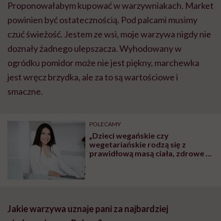
Proponowałabym kupować w warzywniakach. Market
powinien być ostatecznością. Pod palcami musimy
czuć świeżość. Jestem ze wsi, moje warzywa nigdy nie
doznały żadnego ulepszacza. Wyhodowany w
ogródku pomidor może nie jest piękny, marchewka
jest wręcz brzydka, ale za to są wartościowe i
smaczne.
POLECAMY
„Dzieci wegańskie czy
wegetariańskie rodzą się z
prawidłową masą ciała, zdrowe i
rozwijają się prawidłowo. To, że
brak mięsa w diecie ciężarnej
szkodzi dziecku, to mit” – mówi
dietetyczka Iwona Kibil
Jakie warzywa uznaje pani za najbardziej