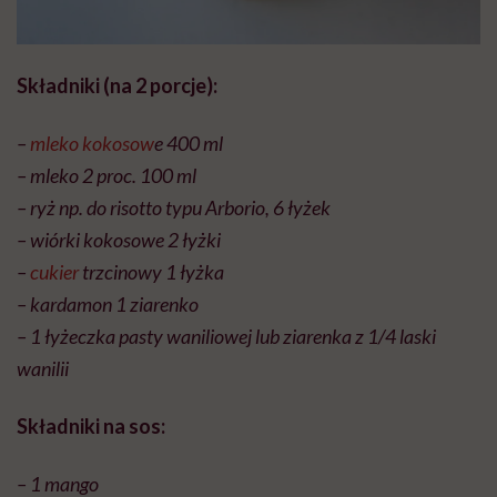
Składniki (na 2 porcje):
–
mleko kokosow
e 400 ml
– mleko 2 proc. 100 ml
– ryż np. do risotto typu Arborio, 6 łyżek
– wiórki kokosowe 2 łyżki
–
cukier
trzcinowy 1 łyżka
– kardamon 1 ziarenko
– 1 łyżeczka pasty waniliowej lub ziarenka z 1/4 laski
wanilii
Składniki na sos:
– 1 mango