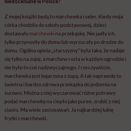
niedoceniane w Polsce?
Z mojej książki będą to marchewka i seler. Kiedy moja
córka chodziła do szkoły podstawowej, dzieci
dostawały
marchewki
na przekąskę. Nie jadły ich,
tylko przynosiły do domu lub wyrzucały po drodze do
domu. Ogólna opinia „starszyzny” była taka, że nadaje
się tylko na zupę, a marchew rosła w każdym ogrodzie i
nie było to coś nadzwyczajnego. I rzeczywiście,
marchewka jest kojarzona z zupą. A tak naprawdę to
świetna i bardzo zdrowa przekąska do jedzenia na
surowo. Można z niej wyczarować różne potrawy:
podać marchewkę na ciepło jako puree, zrobić z niej
ciasto. Ma wiele zastosowań. Ja najbardziej lubię
frytki z marchewki.