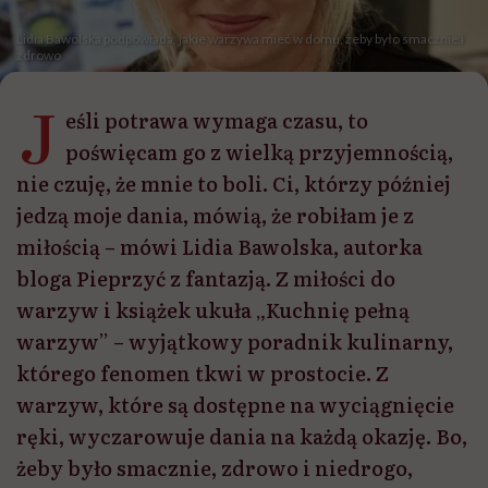
Lidia Bawolska podpowiada, jakie warzywa mieć w domu, żeby było smacznie i
zdrowo
J
eśli potrawa wymaga czasu, to
poświęcam go z wielką przyjemnością,
nie czuję, że mnie to boli. Ci, którzy później
jedzą moje dania, mówią, że robiłam je z
miłością – mówi Lidia Bawolska, autorka
bloga Pieprzyć z fantazją. Z miłości do
warzyw i książek ukuła „Kuchnię pełną
warzyw” – wyjątkowy poradnik kulinarny,
którego fenomen tkwi w prostocie. Z
warzyw, które są dostępne na wyciągnięcie
ręki, wyczarowuje dania na każdą okazję. Bo,
żeby było smacznie, zdrowo i niedrogo,