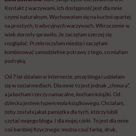
Kontakt z warzywami, ich dostępność jest dla mnie
czymś naturalnym. Wychowałam się na kuchni opartej
na prostych, tradycyjnych warzywach. Wkroczenie w
wiek dorosły sprawiło, że zaczęłam szerzej się
rozglądać. Przekroczyłam miedzę i zaczęłam
kombinować samodzielnie potrawy z tego, co miałam
pod ręką.
Od 7 lat działam w internecie, piszę bloga i udzielam
się w social mediach. Dla mnie to jest jednak „chmura”,
a ja kocham rzeczy namacalne, kocham książki. Od
dziecka jestem typem mola książkowego. Chciałam,
żeby została jakaś pamiątka dla tych, którzy lubili
czytać mojego bloga. I dla mojej córki. To jest dla mnie
coś bardziej fizycznego: można czuć farbę, druk,