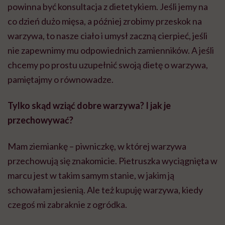
powinna być konsultacja z dietetykiem. Jeśli jemy na
co dzień dużo mięsa, a później zrobimy przeskok na
warzywa, to nasze ciało i umysł zaczną cierpieć, jeśli
nie zapewnimy mu odpowiednich zamienników. A jeśli
chcemy po prostu uzupełnić swoją dietę o warzywa,
pamiętajmy o równowadze.
Tylko skąd wziąć dobre warzywa? I jak je
przechowywać?
Mam ziemiankę – piwniczkę, w której warzywa
przechowują się znakomicie. Pietruszka wyciągnięta w
marcu jest w takim samym stanie, w jakim ją
schowałam jesienią. Ale też kupuję warzywa, kiedy
czegoś mi zabraknie z ogródka.