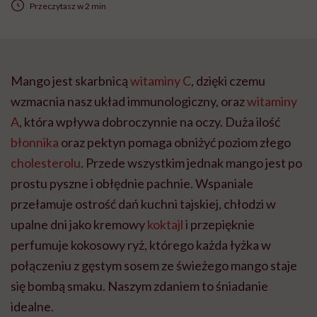
Przeczytasz w 2 min
Mango jest skarbnicą
witaminy C
, dzięki czemu
wzmacnia nasz układ immunologiczny, oraz
witaminy
A
, która wpływa dobroczynnie na oczy. Duża ilość
błonnika
oraz pektyn pomaga obniżyć poziom złego
cholesterolu
. Przede wszystkim jednak mango jest po
prostu pyszne i obłędnie pachnie. Wspaniale
przełamuje ostrość dań kuchni tajskiej, chłodzi w
upalne dni jako kremowy
koktajl
i przepięknie
perfumuje kokosowy ryż, którego każda łyżka w
połączeniu z gęstym sosem ze świeżego mango staje
się bombą smaku. Naszym zdaniem to śniadanie
idealne.