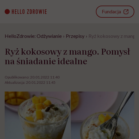
Go
to
Fundacja
content
HelloZdrowie: Odżywianie
›
Przepisy
›
Ryż kokosowy z mango. 
Ryż kokosowy z mango. Pomysł
na śniadanie idealne
Opublikowano:
20.01.2022 11:40
Aktualizacja:
20.01.2022 11:45