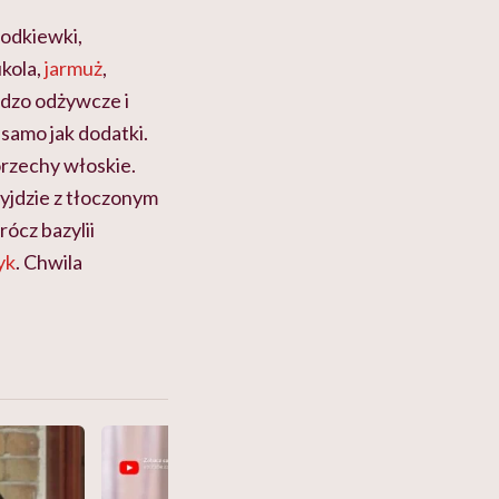
rzodkiewki,
ukola,
jarmuż
,
rdzo odżywcze i
 samo jak dodatki.
orzechy włoskie.
yjdzie z tłoczonym
ócz bazylii
yk
. Chwila