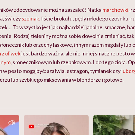
dników zdecydowanie można zaszaleć! Natka
marchewki
, 
wa, świeży
szpinak
, liście brokułu, pędy młodego czosnku, r
zek… To wszystko jest jak najbardziej jadalne, smaczne, ba
cenie. Rodzaj zieleniny można sobie dowolnie zmieniać, tak
łonecznik lub orzechy laskowe, innym razem migdały lub 
 z oliwek
jest bardzo ważna, ale nie mniej smaczne pesto w
ianym
, słonecznikowym lub rzepakowym. I do tego zioła. Opr
w pesto mogą być: szałwia, estragon, tymianek czy
lubcz
erzu lub szybkiego miksowania w blenderze i gotowe.