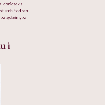
 i doniczek z
est zrobić od razu
y zatęsknimy za
u i