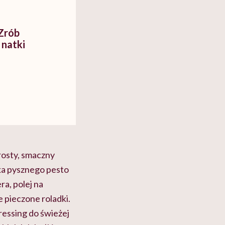
 Zrób
 natki
rosty, smaczny
zka pysznego pesto
ra, polej na
e pieczone roladki.
ressing do świeżej