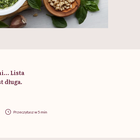
ni… Lista
t długa.
Przeczytasz w 5 min