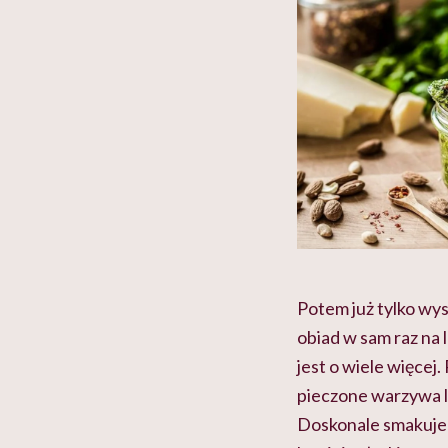
Potem już tylko wy
obiad w sam raz na 
jest o wiele więcej.
pieczone warzywa 
Doskonale smakuje 