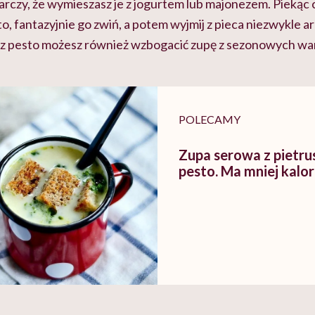
starczy, że wymieszasz je z jogurtem lub majonezem. Piekąc c
o, fantazyjnie go zwiń, a potem wyjmij z pieca niezwykle 
 z pesto możesz również wzbogacić zupę z sezonowych wa
POLECAMY
Zupa serowa z pietr
pesto. Ma mniej kalori