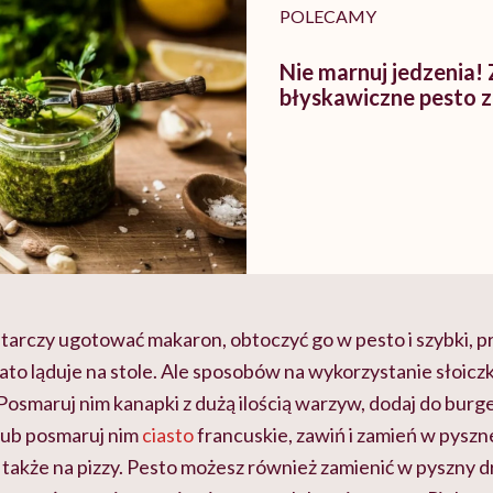
POLECAMY
Nie marnuj jedzenia!
błyskawiczne pesto z
starczy ugotować makaron, obtoczyć go w pesto i szybki, p
lato ląduje na stole. Ale sposobów na wykorzystanie słoic
 Posmaruj nim kanapki z dużą ilością warzyw, dodaj do burge
lub posmaruj nim
ciasto
francuskie, zawiń i zamień w pyszn
także na pizzy. Pesto możesz również zamienić w pyszny d