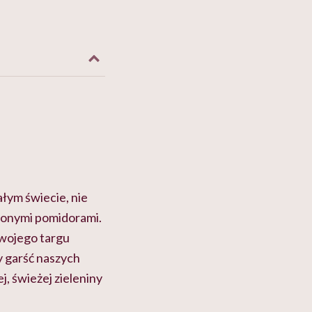
ałym świecie, nie
szonymi pomidorami.
swojego targu
y garść naszych
, świeżej zieleniny