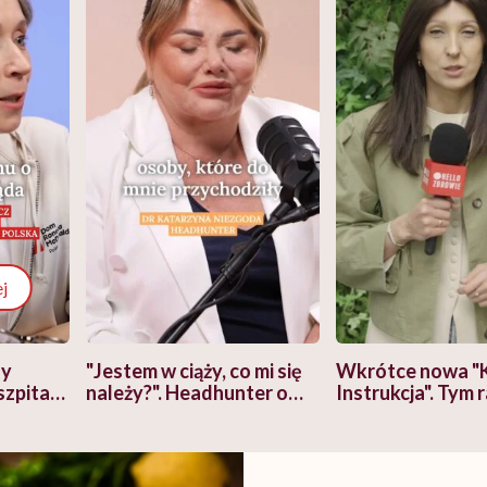
j
zy
"Jestem w ciąży, co mi się
Wkrótce nowa "
szpitalu
należy?". Headhunter o
Instrukcja". Tym 
szkadzać
zmianie pokoleniowej u
atakach paniki. Z
tylko
kobiet w ciąży na rynku
warsztat pacjen
braźni"
pracy
ekspercki