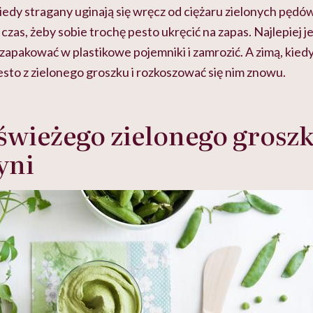
kiedy stragany uginają się wręcz od ciężaru zielonych pędów
y czas, żeby sobie trochę pesto ukręcić na zapas. Najlepiej j
ć zapakować w plastikowe pojemniki i zamrozić. A zimą, kied
sto z zielonego groszku i rozkoszować się nim znowu.
 świeżego zielonego groszk
yni