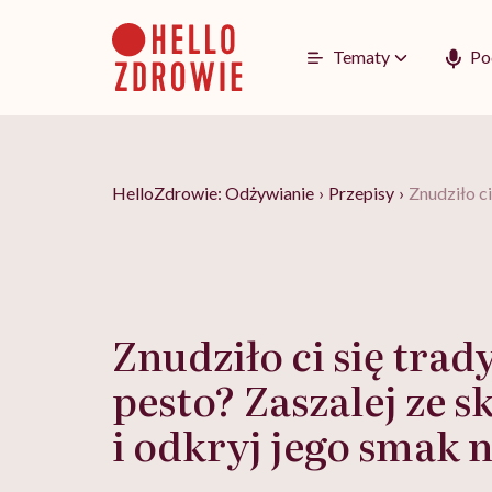
Go
to
content
Tematy
Po
HelloZdrowie: Odżywianie
›
Przepisy
›
Znudziło ci
Znudziło ci się trad
pesto? Zaszalej ze 
i odkryj jego smak 