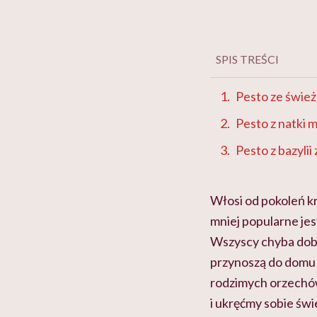
SPIS TREŚCI
Pesto ze śwież
Pesto z natki 
Pesto z bazylii
Włosi od pokoleń kr
mniej popularne jes
Wszyscy chyba dobrz
przynoszą do domu o
rodzimych orzechów
i ukręćmy sobie świe