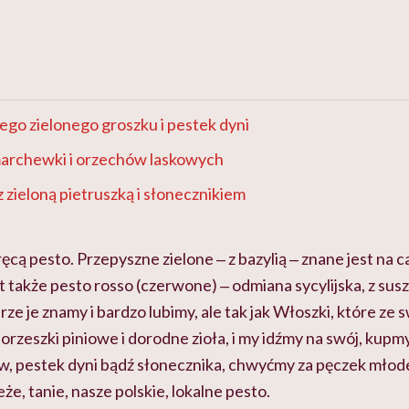
ego zielonego groszku i pestek dyni
marchewki i orzechów laskowych
 z zieloną pietruszką i słonecznikiem
ęcą pesto. Przepyszne zielone ‒ z bazylią ‒ znane jest na c
t także pesto rosso (czerwone) ‒ odmiana sycylijska, z su
e je znamy i bardzo lubimy, ale tak jak Włoszki, które ze 
rzeszki piniowe i dorodne zioła, i my idźmy na swój, kupm
, pestek dyni bądź słonecznika, chwyćmy za pęczek młodej
że, tanie, nasze polskie, lokalne pesto.