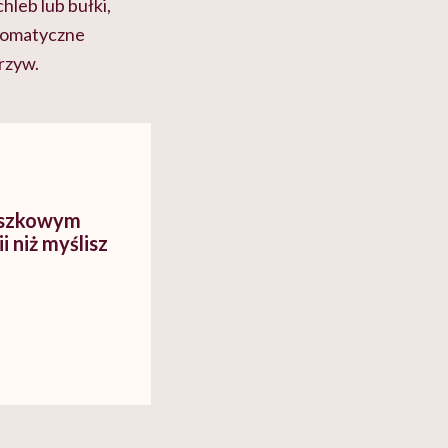
hleb lub bułki,
aromatyczne
rzyw.
uszkowym
i niż myślisz