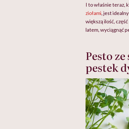
I to właśnie teraz, 
ziołami
, jest idealn
większą ilość, częś
latem, wyciągnąć pe
Pesto ze
pestek d