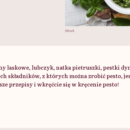
iStock
y laskowe, lubczyk, natka pietruszki, pestki dy
h składników, z których można zrobić pesto, jes
ze przepisy i wkręćcie się w kręcenie pesto!