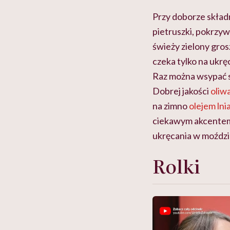
Przy doborze skła
pietruszki, pokrzy
świeży zielony gros
czeka tylko na ukrę
Raz można wsypać s
Dobrej jakości
oliwa
na zimno
olejem ln
ciekawym akcentem 
ukręcania w moździ
Rolki