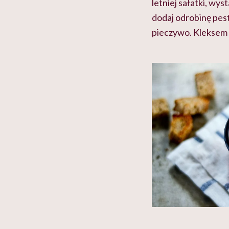
letniej sałatki, wy
dodaj odrobinę pest
pieczywo. Kleksem