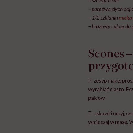
– szczypta soli
– parę twardych doj
– 1/2 szklanki
mleka
– brązowy cukier do
Scones –
przygot
Przesyp mąkę, prosze
wyrabiać ciasto. Pow
palców.
Truskawki umyj, osus
wmieszaj w masę. W