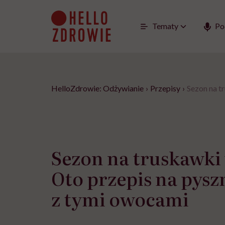
Go
to
content
Tematy
Po
HelloZdrowie: Odżywianie
›
Przepisy
›
Sezon na t
Sezon na truskawki 
Oto przepis na pysz
z tymi owocami