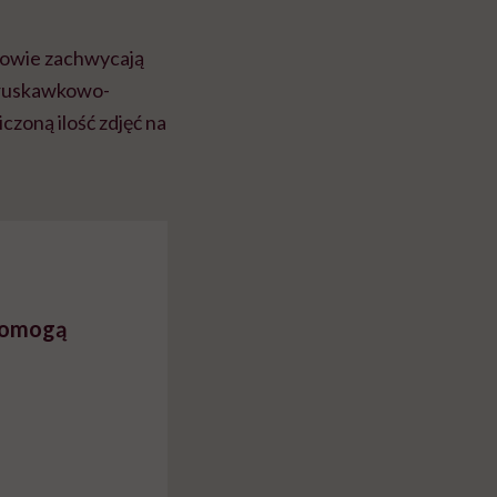
kowie zachwycają
truskawkowo-
zoną ilość zdjęć na
pomogą