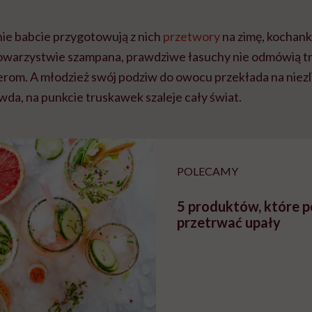
ie babcie przygotowują z nich
przetwory
na zimę, kochan
 towarzystwie szampana, prawdziwe łasuchy nie odmówią 
rom. A młodzież swój podziw do owocu przekłada na niezlic
wda, na punkcie truskawek szaleje cały świat.
POLECAMY
5 produktów, które 
przetrwać upały