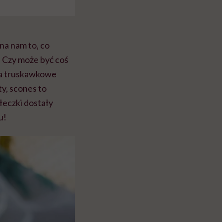
na nam to, co
. Czy może być coś
na truskawkowe
y, scones to
łeczki dostały
u!