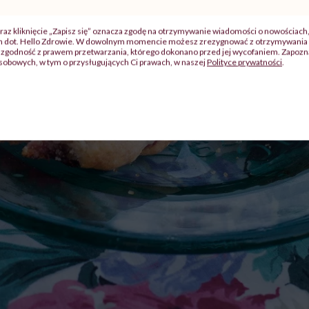
raz kliknięcie „Zapisz się” oznacza zgodę na otrzymywanie wiadomości o nowościach
ch dot. Hello Zdrowie. W dowolnym momencie możesz zrezygnować z otrzymywania 
zgodność z prawem przetwarzania, którego dokonano przed jej wycofaniem. Zapoznaj
sobowych, w tym o przysługujących Ci prawach, w naszej
Polityce prywatności
.