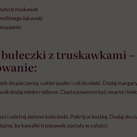
rzałych truskawek
roślinnego lub wody
 posypania
 bułeczki z truskawkami –
owanie:
k do pieczenia, cukier puder i sól do miski. Dodaj margaryn
oli dodaj mleko roślinne. Ciasto powinno być zwarte i lekko
z i odetnij zielone końcówki. Pokrój w kostkę. Dodaj do cia
ażne, by kawałki truskawek zostały w całości.