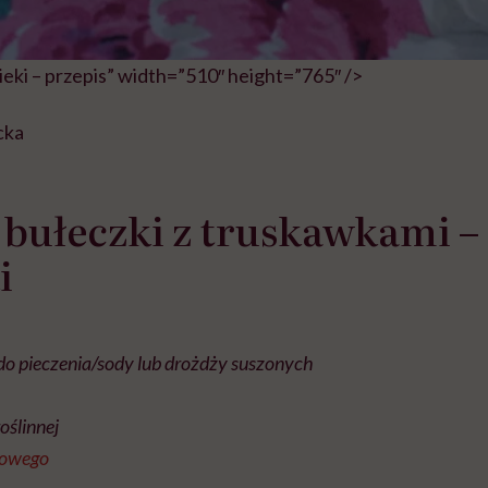
eki – przepis” width=”510″ height=”765″ />
cka
 bułeczki z truskawkami –
i
 do pieczenia/sody lub drożdży suszonych
oślinnej
kowego