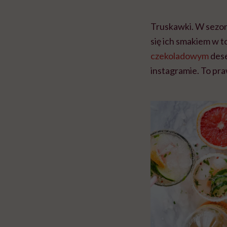
Truskawki. W sezon
się ich smakiem w
czekoladowym
dese
instagramie. To pra