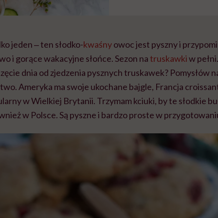
ko jeden ‒ ten słodko-
kwaśny
owoc jest pyszny i przypomi
two i gorące wakacyjne słońce. Sezon na
truskawki
w pełni
częcie dnia od zjedzenia pysznych truskawek? Pomysłów 
two. Ameryka ma swoje ukochane bajgle, Francja croissant
arny w Wielkiej Brytanii. Trzymam kciuki, by te słodkie bu
ównież w Polsce. Są pyszne i bardzo proste w przygotowani