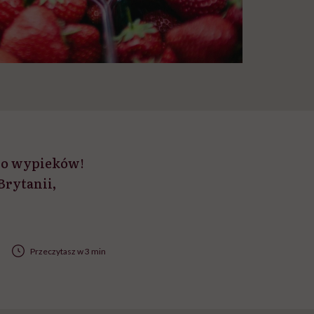
 do wypieków!
Brytanii,
Przeczytasz w 3 min