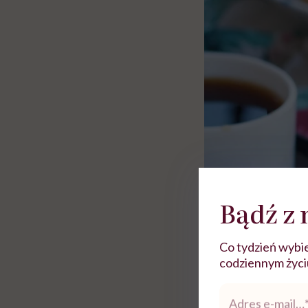
Bądź z 
Co tydzień wybie
codziennym życiu.
Adres
e-