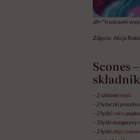
alt=”truskawki wypi
Zdjęcie: Alicja Roki
Scones –
składnik
– 2 szklanki
mąki
– 2 łyżeczki proszku
– 2 łyżki
cukru
pudru
– 3 łyżki margaryny r
– 2 łyżki
oleju rzepa