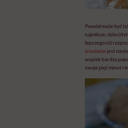
Powód może być tyl
najmilsze; dziecińs
lepszego niż rozpo
śniadanie
jest mnós
wypiek bardzo popul
swoje pięć minut r