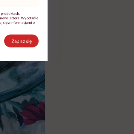
, produktach,
newslettera. Wycofanie
 się z informacjami o
Zapisz się