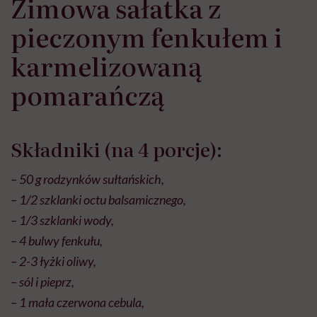
Zimowa sałatka z
pieczonym fenkułem i
karmelizowaną
pomarańczą
Składniki (na 4 porcje):
– 50 g rodzynków sułtańskich,
– 1/2 szklanki octu balsamicznego,
– 1/3 szklanki wody,
– 4 bulwy fenkułu,
– 2-3 łyżki oliwy,
– sól i pieprz,
– 1 mała czerwona cebula,