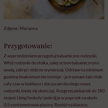
Zdjęcie: Marianna
Przygotowanie:
Z wyprzedzeniem przygotuj balsamiczne rodzynki.
Włóż rodzynki do słoika, zalej octem balsamicznym i
wodą, zakręć i dobrze wymieszaj. Odstaw na minimum
godzinę (maksimum nie istnieje – ja trzymam taki słoik
cały czas w lodówce i dorzucam do niego nowe
rodzynki, kiedy się skończą). Rozgrzej piekarnik do 180
stopni. Umyj fenkuły i pokrój je w poprzek na około
0,5-centymetrowe plastry. Rozłóż na blaszce,