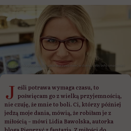
Lidia Bawolska podpowiada, jakie warzywa mieć w domu, żeby było smacznie i
zdrowo
J
eśli potrawa wymaga czasu, to
poświęcam go z wielką przyjemnością,
nie czuję, że mnie to boli. Ci, którzy później
jedzą moje dania, mówią, że robiłam je z
miłością – mówi Lidia Bawolska, autorka
bloga Pieprzyć z fantazją. Z miłości do