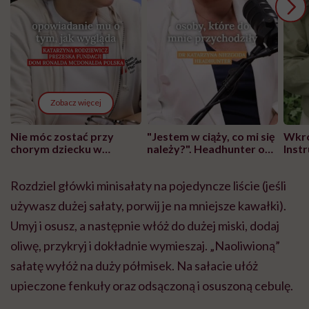
Zobacz więcej
Nie móc zostać przy
"Jestem w ciąży, co mi się
Wkró
chorym dziecku w
należy?". Headhunter o
Inst
szpitalu to tortura.
zmianie pokoleniowej u
atak
"Przeszkadzać w tym
kobiet w ciąży na rynku
wars
Rozdziel główki minisałaty na pojedyncze liście (jeśli
może chyba tylko
pracy
eksp
głupota i brak
używasz dużej sałaty, porwij je na mniejsze kawałki).
wyobraźni"
Umyj i osusz, a następnie włóż do dużej miski, dodaj
oliwę, przykryj i dokładnie wymieszaj. „Naoliwioną”
sałatę wyłóż na duży półmisek. Na sałacie ułóż
upieczone fenkuły oraz odsączoną i osuszoną cebulę.