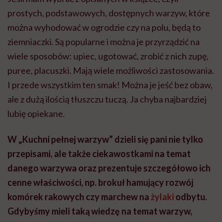
prostych, podstawowych, dostępnych warzyw, które
można wyhodować w ogrodzie czy na polu, będą to
ziemniaczki. Są popularne i można je przyrządzić na
wiele sposobów: upiec, ugotować, zrobić z nich zupę,
puree, placuszki. Mają wiele możliwości zastosowania.
I przede wszystkim ten smak! Można je jeść bez obaw,
ale z dużą ilością tłuszczu tuczą. Ja chyba najbardziej
lubię opiekane.
W „Kuchni pełnej warzyw” dzieli się pani nie tylko
przepisami, ale także ciekawostkami na temat
danego warzywa oraz prezentuje szczegółowo ich
cenne właściwości, np. brokuł hamujący rozwój
komórek rakowych czy marchew na
żylaki
odbytu.
Gdybyśmy mieli taką wiedzę na temat warzyw,