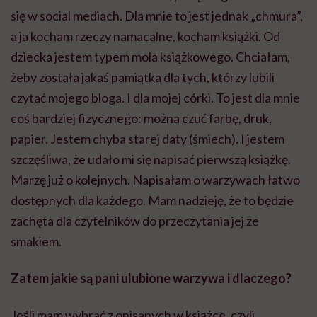
się w social mediach. Dla mnie to jest jednak „chmura”,
a ja kocham rzeczy namacalne, kocham książki. Od
dziecka jestem typem mola książkowego. Chciałam,
żeby została jakaś pamiątka dla tych, którzy lubili
czytać mojego bloga. I dla mojej córki. To jest dla mnie
coś bardziej fizycznego: można czuć farbę, druk,
papier. Jestem chyba starej daty (śmiech). I jestem
szczęśliwa, że udało mi się napisać pierwszą książkę.
Marzę już o kolejnych. Napisałam o warzywach łatwo
dostępnych dla każdego. Mam nadzieję, że to będzie
zachęta dla czytelników do przeczytania jej ze
smakiem.
Zatem jakie są pani ulubione warzywa i dlaczego?
Jeśli mam wybrać z opisanych w książce, czyli