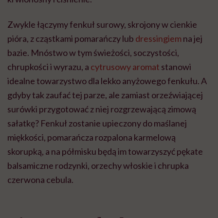
Zwykle łączymy fenkuł surowy, skrojony w cienkie
pióra, z cząstkami pomarańczy lub
dressingiem
na jej
bazie. Mnóstwo w tym świeżości, soczystości,
chrupkości i wyrazu, a
cytrusowy aromat
stanowi
idealne towarzystwo dla lekko anyżowego fenkułu. A
gdyby tak zaufać tej parze, ale zamiast orzeźwiającej
surówki przygotować z niej rozgrzewającą zimową
sałatkę? Fenkuł zostanie upieczony do maślanej
miękkości, pomarańcza rozpalona karmelową
skorupką, a na półmisku będą im towarzyszyć pękate
balsamiczne rodzynki, orzechy włoskie i chrupka
czerwona cebula.