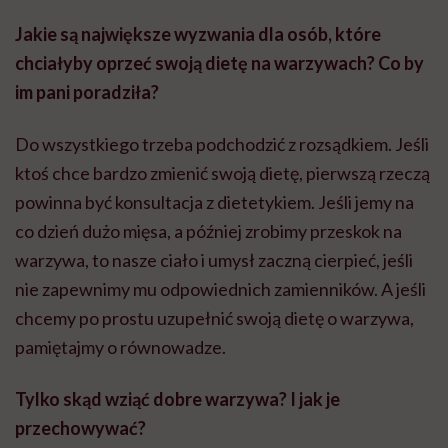
Jakie są największe wyzwania dla osób, które
chciałyby oprzeć swoją dietę na warzywach? Co by
im pani poradziła?
Do wszystkiego trzeba podchodzić z rozsądkiem. Jeśli
ktoś chce bardzo zmienić swoją dietę, pierwszą rzeczą
powinna być konsultacja z dietetykiem. Jeśli jemy na
co dzień dużo mięsa, a później zrobimy przeskok na
warzywa, to nasze ciało i umysł zaczną cierpieć, jeśli
nie zapewnimy mu odpowiednich zamienników. A jeśli
chcemy po prostu uzupełnić swoją dietę o warzywa,
pamiętajmy o równowadze.
Tylko skąd wziąć dobre warzywa? I jak je
przechowywać?