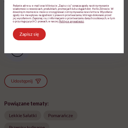
Podanie adresu e-mail oraz kliknięcie „Zapisz się” oznacza zgodę na otrzymywanie
wiadomości o nowościach, produktach, promocjach lub usługach dot. Hello Zdrowie. W
dowolnym momencie możesz zrezygnować z otrzymywania newslettera. Wycofanie
zgody nie ma wpływu na zgodność z prawem przetwarzania, którego dokonano przed
jej wycofaniem. Zapoznaj się z informacjami o przetwarzaniu danych osobowych, w tym
o przysługujących Ci prawach, w naszej
Polityce prywatności
.
Zapisz się
Ten, kto umie i lubi gotować
Zobacz profil
Udostępnij
Powiązane tematy:
Lekkie Sałatki
Pomarańcze
Przepisy kulinarne