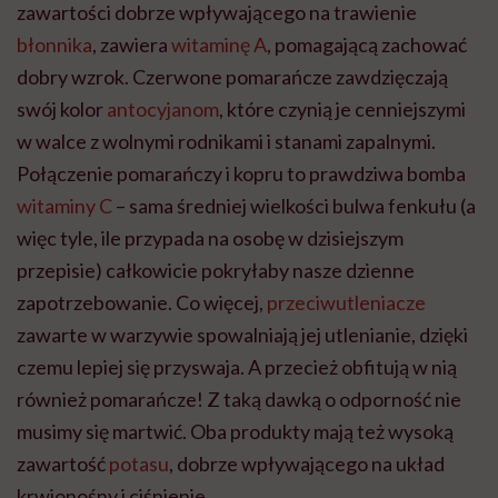
zawartości dobrze wpływającego na trawienie
błonnika
, zawiera
witaminę A
, pomagającą zachować
dobry wzrok. Czerwone pomarańcze zawdzięczają
swój kolor
antocyjanom
, które czynią je cenniejszymi
w walce z wolnymi rodnikami i stanami zapalnymi.
Połączenie pomarańczy i kopru to prawdziwa bomba
witaminy C
– sama średniej wielkości bulwa fenkułu (a
więc tyle, ile przypada na osobę w dzisiejszym
przepisie) całkowicie pokryłaby nasze dzienne
zapotrzebowanie. Co więcej,
przeciwutleniacze
zawarte w warzywie spowalniają jej utlenianie, dzięki
czemu lepiej się przyswaja. A przecież obfitują w nią
również pomarańcze! Z taką dawką o odporność nie
musimy się martwić. Oba produkty mają też wysoką
zawartość
potasu
, dobrze wpływającego na układ
krwionośny i ciśnienie.