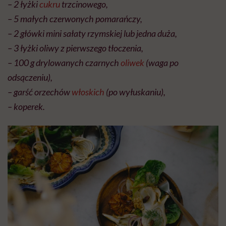
– 2 łyżki
cukru
trzcinowego,
– 5 małych czerwonych pomarańczy,
– 2 główki mini sałaty rzymskiej lub jedna duża,
– 3 łyżki oliwy z pierwszego tłoczenia,
– 100 g drylowanych czarnych
oliwek
(waga po
odsączeniu),
– garść orzechów
włoskich
(po wyłuskaniu),
– koperek.