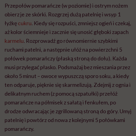
Przepołów pomarańcze (w poziomie) i ostrym nożem
obierz je ze skórki. Rozgrzej dużą patelnię i wsyp 1
łyżkę
cukru
. Kiedy się rozpuści, zmniejsz ogień i czekaj,
aż kolor ściemnieje i zacznie się unosić głęboki zapach
karmelu
. Rozprowadź go równomiernie szybkimi
ruchami patelni, a następnie ułóż na powierzchni 5
połówek pomarańczy (płaską stroną do dołu). Każda
musi przylegać płasko. Podsmażaj bez mieszania przez
około 5 minut – owoce wypuszczą sporo soku, a kiedy
ten odparuje, pięknie się skarmelizują. Zdejmij z ognia i
delikatnym ruchem (z pomocą szpatułki) przełóż
pomarańcze na półmisek z sałatą i fenkułem, po
drodze odwracając je zgrillowaną stroną do góry. Umyj
patelnię i powtórz od nowa z kolejnymi 5 połówkami
pomarańczy.