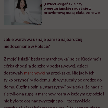
„Dzieci wegańskie czy
wegetariańskie rodzą się z
prawidłową masą ciała, zdrowe i
rozwijają się prawidłowo. To, że
brak mięsa w diecie ciężarnej
szkodzi dziecku, to mit” – mówi
dietetyczka Iwona Kibil
Jakie warzywa uznaje pani za najbardziej
niedoceniane w Polsce?
Z mojej książki będą to marchewka i seler. Kiedy moja
córka chodziła do szkoły podstawowej, dzieci
dostawały
marchewki
na przekąskę. Nie jadły ich,
tylko przynosiły do domu lub wyrzucały po drodze do
domu. Ogólna opinia „starszyzny” była taka, że nadaje
się tylko na zupę, a marchew rosła w każdym ogrodzie i
nie było to coś nadzwyczajnego. I rzeczywiście,
marchewka jest kojarzona z zupą. A tak naprawdę to