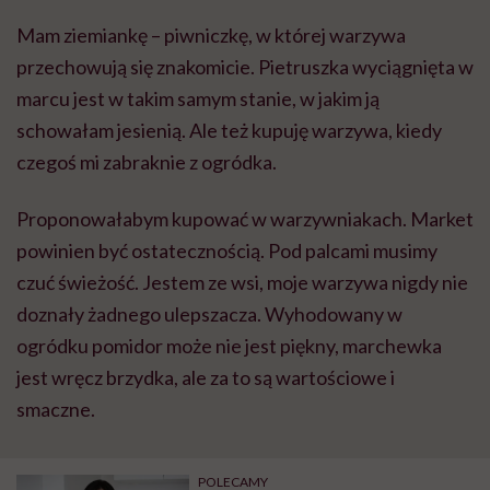
Mam ziemiankę – piwniczkę, w której warzywa
przechowują się znakomicie. Pietruszka wyciągnięta w
marcu jest w takim samym stanie, w jakim ją
schowałam jesienią. Ale też kupuję warzywa, kiedy
czegoś mi zabraknie z ogródka.
Proponowałabym kupować w warzywniakach. Market
powinien być ostatecznością. Pod palcami musimy
czuć świeżość. Jestem ze wsi, moje warzywa nigdy nie
doznały żadnego ulepszacza. Wyhodowany w
ogródku pomidor może nie jest piękny, marchewka
jest wręcz brzydka, ale za to są wartościowe i
smaczne.
POLECAMY