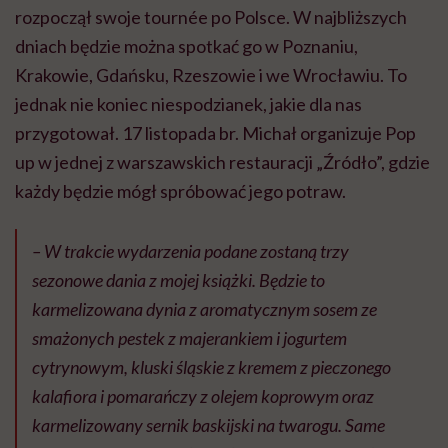
rozpoczął swoje tournée po Polsce. W najbliższych
dniach będzie można spotkać go w Poznaniu,
Krakowie, Gdańsku, Rzeszowie i we Wrocławiu. To
jednak nie koniec niespodzianek, jakie dla nas
przygotował. 17 listopada br. Michał organizuje Pop
up w jednej z warszawskich restauracji „Źródło”, gdzie
każdy będzie mógł spróbować jego potraw.
– W trakcie wydarzenia podane zostaną trzy
sezonowe dania z mojej książki. Będzie to
karmelizowana dynia z aromatycznym sosem ze
smażonych pestek z majerankiem i jogurtem
cytrynowym, kluski śląskie z kremem z pieczonego
kalafiora i pomarańczy z olejem koprowym oraz
karmelizowany sernik baskijski na twarogu. Same