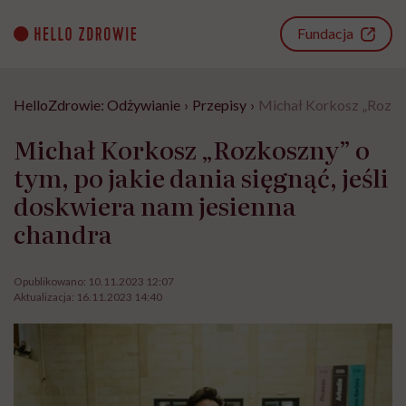
Go
to
Fundacja
content
HelloZdrowie: Odżywianie
›
Przepisy
›
Michał Korkosz „Rozkosz
Michał Korkosz „Rozkoszny” o
tym, po jakie dania sięgnąć, jeśli
doskwiera nam jesienna
chandra
Opublikowano:
10.11.2023 12:07
Aktualizacja:
16.11.2023 14:40