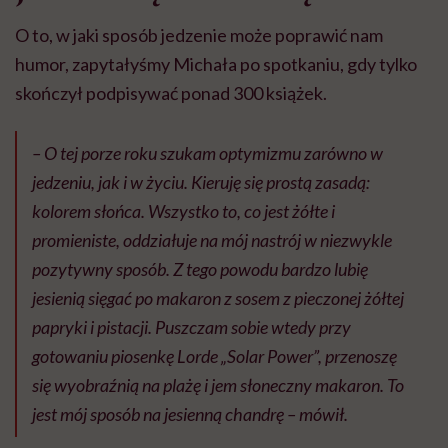
O to, w jaki sposób jedzenie może poprawić nam
humor, zapytałyśmy Michała po spotkaniu, gdy tylko
skończył podpisywać ponad 300 książek.
– O tej porze roku szukam optymizmu zarówno w
jedzeniu, jak i w życiu. Kieruję się prostą zasadą:
kolorem słońca. Wszystko to, co jest żółte i
promieniste, oddziałuje na mój nastrój w niezwykle
pozytywny sposób. Z tego powodu bardzo lubię
jesienią sięgać po makaron z sosem z pieczonej żółtej
papryki i pistacji. Puszczam sobie wtedy przy
gotowaniu piosenkę Lorde „Solar Power”, przenoszę
się wyobraźnią na plażę i jem słoneczny makaron. To
jest mój sposób na jesienną chandrę – mówił.