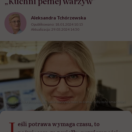
„Kuchni pełnej warzyw”
Aleksandra Tchórzewska
Opublikowano:
18.01.2024 10:15
Aktualizacja:
29.03.2024 14:50
Lidia Bawolska podpowiada, jakie warzywa mieć w domu, żeby było smacznie i
zdrowo
J
eśli potrawa wymaga czasu, to