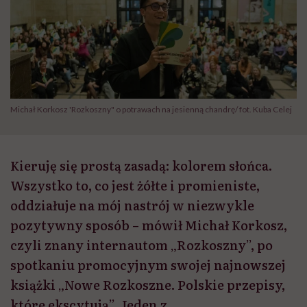
Michał Korkosz 'Rozkoszny" o potrawach na jesienną chandrę/ fot. Kuba Celej
Kieruję się prostą zasadą: kolorem słońca.
Wszystko to, co jest żółte i promieniste,
oddziałuje na mój nastrój w niezwykle
pozytywny sposób – mówił Michał Korkosz,
czyli znany internautom „Rozkoszny”, po
spotkaniu promocyjnym swojej najnowszej
książki „Nowe Rozkoszne. Polskie przepisy,
które ekscytują”. Jeden z