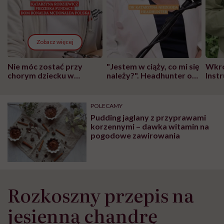
Zobacz więcej
Nie móc zostać przy
"Jestem w ciąży, co mi się
Wkró
chorym dziecku w
należy?". Headhunter o
Inst
szpitalu to tortura.
zmianie pokoleniowej u
atak
"Przeszkadzać w tym
kobiet w ciąży na rynku
wars
może chyba tylko
pracy
eksp
POLECAMY
głupota i brak
Pudding jaglany z przyprawami
wyobraźni"
korzennymi – dawka witamin na
pogodowe zawirowania
Rozkoszny przepis na
jesienną chandrę