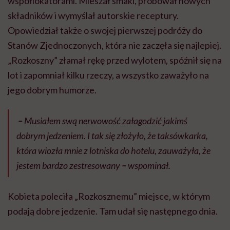
współlokatorami. Mieszał smaki, próbował nowych
składników i wymyślał autorskie receptury.
Opowiedział także o swojej pierwszej podróży do
Stanów Zjednoczonych, która nie zaczęła się najlepiej.
„Rozkoszny” złamał rękę przed wylotem, spóźnił się na
lot i zapomniał kilku rzeczy, a wszystko zaważyło na
jego dobrym humorze.
–
Musiałem swą nerwowość załagodzić jakimś
dobrym jedzeniem. I tak się złożyło, że taksówkarka,
która wiozła mnie z lotniska do hotelu, zauważyła, że
jestem bardzo zestresowany
–
wspominał.
Kobieta poleciła „Rozkosznemu” miejsce, w którym
podają dobre jedzenie. Tam udał się następnego dnia.