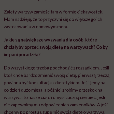
Zalety warzyw zamieściłam w formie ciekawostek.
Mam nadzieję, że to przyczyni się do większego ich
zastosowania w domowym menu.
Jakie są największe wyzwania dla osób, które
chciałyby oprzeć swoją dietę na warzywach? Co by
im pani poradziła?
Do wszystkiego trzeba podchodzić z rozsądkiem. Jeśli
ktoś chce bardzo zmienić swoją dietę, pierwszą rzeczą
powinna być konsultacja z dietetykiem. Jeśli jemy na
co dzień dużo mięsa, a później zrobimy przeskok na
warzywa, to nasze ciało i umysł zaczną cierpieć, jeśli
nie zapewnimy mu odpowiednich zamienników. A jeśli
chcemy po prostu uzupełnić swoją dietę o warzywa,