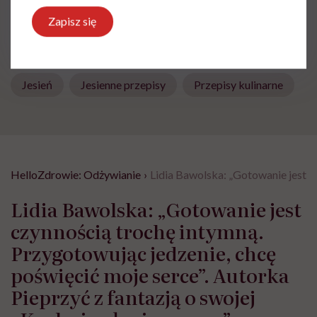
Zapisz się
Powiązane tematy:
Jesień
Jesienne przepisy
Przepisy kulinarne
HelloZdrowie: Odżywianie
›
Lidia Bawolska: „Gotowanie jest c
Lidia Bawolska: „Gotowanie jest
czynnością trochę intymną.
Przygotowując jedzenie, chcę
poświęcić moje serce”. Autorka
Pieprzyć z fantazją o swojej