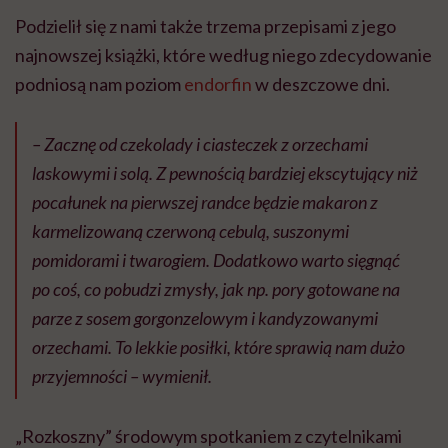
Podzielił się z nami także trzema przepisami z jego
najnowszej książki, które według niego zdecydowanie
podniosą nam poziom
endorfin
w deszczowe dni.
– Zacznę od czekolady i ciasteczek z orzechami
laskowymi i solą. Z pewnością bardziej ekscytujący niż
pocałunek na pierwszej randce będzie makaron z
karmelizowaną czerwoną cebulą, suszonymi
pomidorami i twarogiem. Dodatkowo warto sięgnąć
po coś, co pobudzi zmysły, jak np. pory gotowane na
parze z sosem gorgonzelowym i kandyzowanymi
orzechami. To lekkie posiłki, które sprawią nam dużo
przyjemności – wymienił.
„Rozkoszny” środowym spotkaniem z czytelnikami