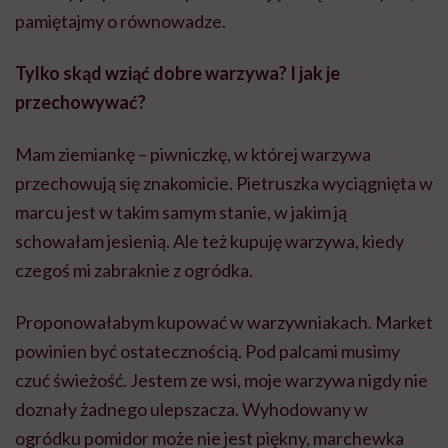
pamiętajmy o równowadze.
Tylko skąd wziąć dobre warzywa? I jak je
przechowywać?
Mam ziemiankę – piwniczkę, w której warzywa
przechowują się znakomicie. Pietruszka wyciągnięta w
marcu jest w takim samym stanie, w jakim ją
schowałam jesienią. Ale też kupuję warzywa, kiedy
czegoś mi zabraknie z ogródka.
Proponowałabym kupować w warzywniakach. Market
powinien być ostatecznością. Pod palcami musimy
czuć świeżość. Jestem ze wsi, moje warzywa nigdy nie
doznały żadnego ulepszacza. Wyhodowany w
ogródku pomidor może nie jest piękny, marchewka