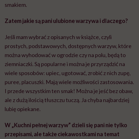
smakiem.
Zatem jakie są pani ulubione warzywa i dlaczego?
Jeśli mam wybrać z opisanych w książce, czyli
prostych, podstawowych, dostępnych warzyw, które
można wyhodować w ogrodzie czy na polu, będą to
ziemniaczki. Są popularne i można je przyrządzić na
wiele sposobów: upiec, ugotować, zrobić z nich zupę,
puree, placuszki. Mają wiele możliwości zastosowania.
I przede wszystkim ten smak! Można je jeść bez obaw,
ale z dużą ilością tłuszczu tuczą. Ja chyba najbardziej
lubię opiekane.
W „Kuchni pełnej warzyw” dzieli się pani nie tylko
przepisami, ale także ciekawostkami na temat