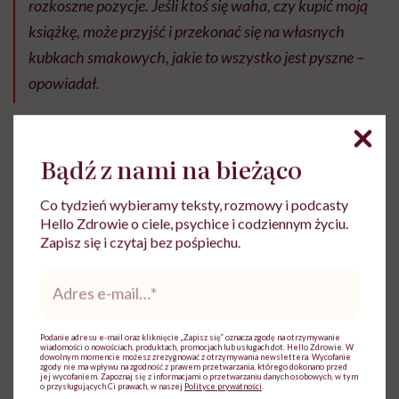
rozkoszne pozycje. Jeśli ktoś się waha, czy kupić moją
książkę, może przyjść i przekonać się na własnych
kubkach smakowych, jakie to wszystko jest pyszne –
opowiadał.
Bądź z nami na bieżąco
Co tydzień wybieramy teksty, rozmowy i podcasty
Ewa Wojciechowska
Hello Zdrowie o ciele, psychice i codziennym życiu.
Zapisz się i czytaj bez pośpiechu.
Dziennikarka, filolożka, politolożka,
reportażystka. Pisze, od kiedy pamięta, a w
Adres
międzyczasie lubi słuchać i obserwować
e-
innych
mail
*
Zobacz profil
Podanie adresu e-mail oraz kliknięcie „Zapisz się” oznacza zgodę na otrzymywanie
wiadomości o nowościach, produktach, promocjach lub usługach dot. Hello Zdrowie. W
dowolnym momencie możesz zrezygnować z otrzymywania newslettera. Wycofanie
zgody nie ma wpływu na zgodność z prawem przetwarzania, którego dokonano przed
jej wycofaniem. Zapoznaj się z informacjami o przetwarzaniu danych osobowych, w tym
o przysługujących Ci prawach, w naszej
Polityce prywatności
.
Udostępnij