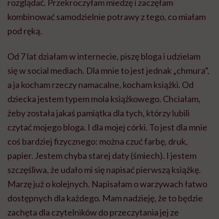
rozglądać. Przekroczyłam miedzę i zaczęłam
kombinować samodzielnie potrawy z tego, co miałam
pod ręką.
Od 7 lat działam w internecie, piszę bloga i udzielam
się w social mediach. Dla mnie to jest jednak „chmura”,
a ja kocham rzeczy namacalne, kocham książki. Od
dziecka jestem typem mola książkowego. Chciałam,
żeby została jakaś pamiątka dla tych, którzy lubili
czytać mojego bloga. I dla mojej córki. To jest dla mnie
coś bardziej fizycznego: można czuć farbę, druk,
papier. Jestem chyba starej daty (śmiech). I jestem
szczęśliwa, że udało mi się napisać pierwszą książkę.
Marzę już o kolejnych. Napisałam o warzywach łatwo
dostępnych dla każdego. Mam nadzieję, że to będzie
zachęta dla czytelników do przeczytania jej ze