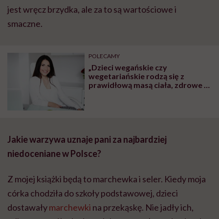
jest wręcz brzydka, ale za to są wartościowe i
smaczne.
POLECAMY
„Dzieci wegańskie czy
wegetariańskie rodzą się z
prawidłową masą ciała, zdrowe i
rozwijają się prawidłowo. To, że
brak mięsa w diecie ciężarnej
szkodzi dziecku, to mit” – mówi
dietetyczka Iwona Kibil
Jakie warzywa uznaje pani za najbardziej
niedoceniane w Polsce?
Z mojej książki będą to marchewka i seler. Kiedy moja
córka chodziła do szkoły podstawowej, dzieci
dostawały
marchewki
na przekąskę. Nie jadły ich,