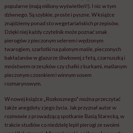
popularne (mają miliony wyświetleń!). I nic w tym
dziwnego. Są szybkie, proste i pyszne. W książce
znajdziemy ponad sto wegetariańskich przepisów.
Dzięki niej każdy czytelnik może poznać smak
pierogów z pieczonym selerem i wędzonym
twarogiem, szarlotki na palonym maśle, pieczonych
bakłażanów w glazurze śliwkowej z fetą, czarnuszką i
mnóstwem orzeszków czy chałki z kurkami, maślanym
pieczonym czosnkiem i winnym sosem
rozmarynowym.
W nowej książce „Rozkosznego” można przeczytać
także anegdoty z jego życia. Jak przyznał autor w
rozmowie z prowadzącą spotkanie Basią Starecką, w
trakcie studiów co niedzielę lepił pierogi ze swoimi