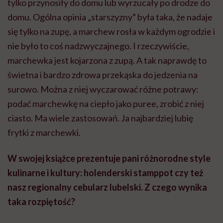
tylko przynosiły do domu lub wyrzucały po drodze do
domu. Ogólna opinia „starszyzny” była taka, że nadaje
się tylko na zupę, a marchew rosła w każdym ogrodzie i
nie było to coś nadzwyczajnego. I rzeczywiście,
marchewka jest kojarzona z zupą. A tak naprawdę to
świetna i bardzo zdrowa przekąska do jedzenia na
surowo. Można z niej wyczarować różne potrawy:
podać marchewkę na ciepło jako puree, zrobić z niej
ciasto. Ma wiele zastosowań. Ja najbardziej lubię
frytki z marchewki.
W swojej książce prezentuje pani różnorodne style
kulinarne i kultury: holenderski stamppot czy też
nasz regionalny cebularz lubelski. Z czego wynika
taka rozpiętość?