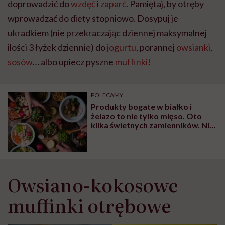
doprowadzić do
wzdęć
i
zaparć
. Pamiętaj, by otręby
wprowadzać do diety stopniowo. Dosypuj je
ukradkiem (nie przekraczając dziennej maksymalnej
ilości 3 łyżek dziennie) do
jogurtu
, porannej
owsianki
,
sosów
… albo upiecz pyszne
muffinki
!
POLECAMY
Produkty bogate w białko i
żelazo to nie tylko mięso. Oto
kilka świetnych zamienników. Nie
tylko dla wegetarian
Owsiano-kokosowe
muffinki otrębowe