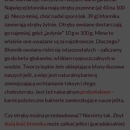
Najwięcej błonnika mają otręby pszenne (aż 43 na 100
g). Nieco mniej, choć nadal sporo (ok. 39 g) błonnika
zawierają otręby żytnie. Otręby owsiane dostarczają
go najmniej, gdyż „jedynie” 10 g w 100 g. Mimo to
właśnie one uważane są za najzdrowsze. Dlaczego?
Błonnik owsiany różni się od pozostałych – zaliczamy
go do beta-glukanów, włókien rozpuszczalnych w
wodzie. Tworzy lepkie żele oblepiające błony śluzowe
naszych jelit, a więc jest naturalną barierą
zmniejszającą wchłanianie toksyn i złego
cholesterolu. Jest też naturalnym
prebiotykiem
–
karmi pożyteczne bakterie zamieszkujące nasze jelita.
Czy otręby można przedawkować? Niestety tak. Zbyt
duża ilość błonnika
może zatkać jelito i (paradoksalnie)