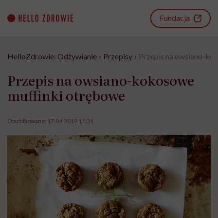
Go
to
Fundacja
content
HelloZdrowie: Odżywianie
›
Przepisy
›
Przepis na owsiano-ko
Przepis na owsiano-kokosowe
muffinki otrębowe
Opublikowano:
17.04.2019 11:31