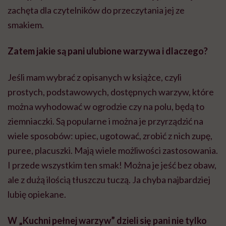
zachęta dla czytelników do przeczytania jej ze
smakiem.
Zatem jakie są pani ulubione warzywa i dlaczego?
Jeśli mam wybrać z opisanych w książce, czyli
prostych, podstawowych, dostępnych warzyw, które
można wyhodować w ogrodzie czy na polu, będą to
ziemniaczki. Są popularne i można je przyrządzić na
wiele sposobów: upiec, ugotować, zrobić z nich zupę,
puree, placuszki. Mają wiele możliwości zastosowania.
I przede wszystkim ten smak! Można je jeść bez obaw,
ale z dużą ilością tłuszczu tuczą. Ja chyba najbardziej
lubię opiekane.
W „Kuchni pełnej warzyw” dzieli się pani nie tylko