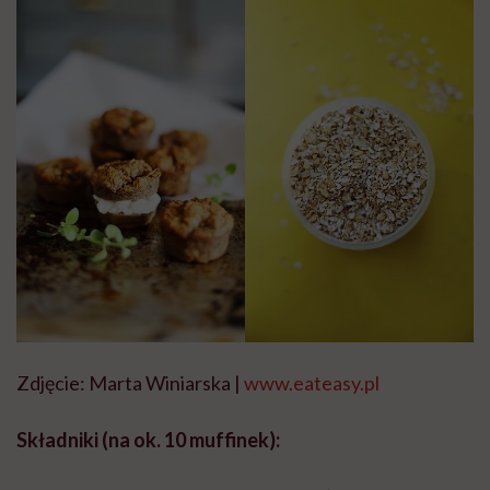
Zdjęcie: Marta Winiarska |
www.eateasy.pl
Składniki (na ok. 10 muffinek):