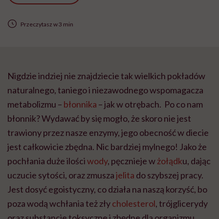
Przeczytasz w 3 min
Nigdzie indziej nie znajdziecie tak wielkich pokładów
naturalnego, taniego i niezawodnego wspomagacza
metabolizmu –
błonnika
– jak w otrębach. Po co nam
błonnik? Wydawać by się mogło, że skoro nie jest
trawiony przez nasze enzymy, jego obecność w diecie
jest całkowicie zbędna. Nic bardziej mylnego! Jako że
pochłania duże ilości
wody
, pęcznieje w
żołądk
u, dając
uczucie sytości, oraz zmusza
jelita
do szybszej pracy.
Jest dosyć egoistyczny, co działa na naszą korzyść, bo
poza wodą wchłania też zły
cholesterol
, trójglicerydy
oraz substancje toksyczne i zbędne dla organizmu.