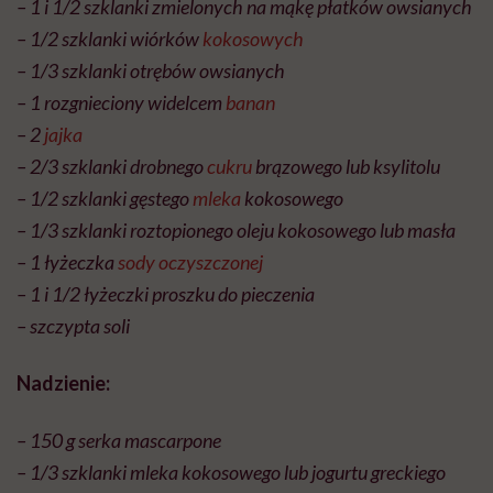
– 1 i 1/2 szklanki zmielonych na mąkę płatków owsianych
– 1/2 szklanki wiórków
kokosowych
– 1/3 szklanki otrębów owsianych
– 1 rozgnieciony widelcem
banan
– 2
jajka
– 2/3 szklanki drobnego
cukru
brązowego lub ksylitolu
– 1/2 szklanki gęstego
mleka
kokosowego
– 1/3 szklanki roztopionego oleju kokosowego lub masła
– 1 łyżeczka
sody oczyszczonej
– 1 i 1/2 łyżeczki proszku do pieczenia
– szczypta soli
Nadzienie:
– 150 g serka mascarpone
– 1/3 szklanki mleka kokosowego lub jogurtu greckiego