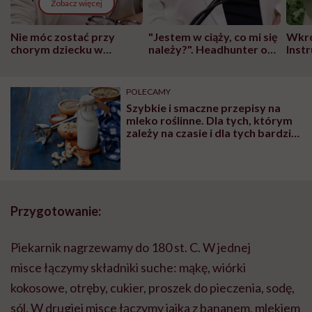
Zobacz więcej
Nie móc zostać przy
"Jestem w ciąży, co mi się
Wkró
chorym dziecku w
należy?". Headhunter o
Inst
szpitalu to tortura.
zmianie pokoleniowej u
atak
"Przeszkadzać w tym
kobiet w ciąży na rynku
wars
może chyba tylko
pracy
eksp
POLECAMY
głupota i brak
Szybkie i smaczne przepisy na
wyobraźni"
mleko roślinne. Dla tych, którym
zależy na czasie i dla tych bardziej
wymagających
Przygotowanie:
Piekarnik nagrzewamy do 180 st. C. W jednej
misce łączymy składniki suche: mąkę, wiórki
kokosowe, otręby, cukier, proszek do pieczenia, sodę,
sól. W drugiej misce łączymy jajka z bananem, mlekiem