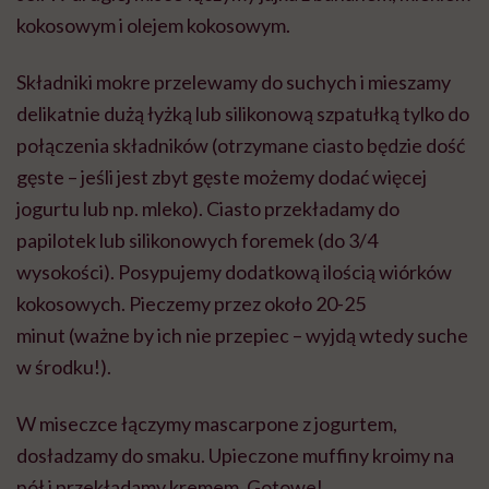
kokosowym i olejem kokosowym.
Składniki mokre przelewamy do suchych i mieszamy
delikatnie dużą łyżką lub silikonową szpatułką tylko do
połączenia składników (otrzymane ciasto będzie dość
gęste – jeśli jest zbyt gęste możemy dodać więcej
jogurtu lub np. mleko). Ciasto przekładamy do
papilotek lub silikonowych foremek (do 3/4
wysokości). Posypujemy dodatkową ilością wiórków
kokosowych. Pieczemy przez około 20-25
minut (ważne by ich nie przepiec – wyjdą wtedy suche
w środku!).
W miseczce łączymy mascarpone z jogurtem,
dosładzamy do smaku. Upieczone muffiny kroimy na
pół i przekładamy kremem. Gotowe!