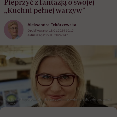
Pieprzyć z fantazją o swojej
„Kuchni pełnej warzyw”
Aleksandra Tchórzewska
Opublikowano:
18.01.2024 10:15
Aktualizacja:
29.03.2024 14:50
Lidia Bawolska podpowiada, jakie warzywa mieć w domu, żeby było smacznie i
zdrowo