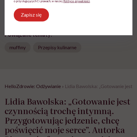
o przysługujących Ci prawach, w naszej
Polityce prywatności
.
Udostępnij
Zapisz się
Powiązane tematy:
muffiny
Przepisy kulinarne
HelloZdrowie: Odżywianie
›
Lidia Bawolska: „Gotowanie jest c
Lidia Bawolska: „Gotowanie jest
czynnością trochę intymną.
Przygotowując jedzenie, chcę
poświęcić moje serce”. Autorka