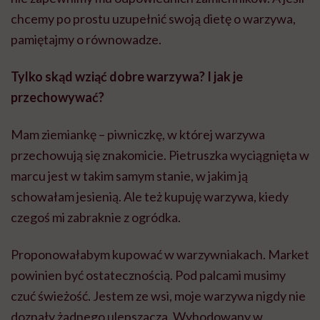
chcemy po prostu uzupełnić swoją dietę o warzywa,
pamiętajmy o równowadze.
Tylko skąd wziąć dobre warzywa? I jak je
przechowywać?
Mam ziemiankę – piwniczkę, w której warzywa
przechowują się znakomicie. Pietruszka wyciągnięta w
marcu jest w takim samym stanie, w jakim ją
schowałam jesienią. Ale też kupuję warzywa, kiedy
czegoś mi zabraknie z ogródka.
Proponowałabym kupować w warzywniakach. Market
powinien być ostatecznością. Pod palcami musimy
czuć świeżość. Jestem ze wsi, moje warzywa nigdy nie
doznały żadnego ulepszacza. Wyhodowany w