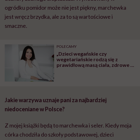
ogródku pomidor może nie jest piękny, marchewka
jest wręcz brzydka, ale za to są wartościowe i
smaczne.
POLECAMY
„Dzieci wegańskie czy
wegetariańskie rodzą się z
prawidłową masą ciała, zdrowe i
rozwijają się prawidłowo. To, że
brak mięsa w diecie ciężarnej
szkodzi dziecku, to mit” – mówi
dietetyczka Iwona Kibil
Jakie warzywa uznaje pani za najbardziej
niedoceniane w Polsce?
Z mojej książki będą to marchewka i seler. Kiedy moja
córka chodziła do szkoły podstawowej, dzieci