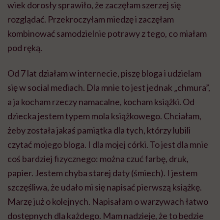
wiek dorosły sprawiło, że zaczęłam szerzej się
rozglądać. Przekroczyłam miedzę i zaczęłam
kombinować samodzielnie potrawy z tego, co miałam
pod ręką.
Od 7 lat działam w internecie, piszę bloga i udzielam
się w social mediach. Dla mnie to jest jednak „chmura”,
a ja kocham rzeczy namacalne, kocham książki. Od
dziecka jestem typem mola książkowego. Chciałam,
żeby została jakaś pamiątka dla tych, którzy lubili
czytać mojego bloga. I dla mojej córki. To jest dla mnie
coś bardziej fizycznego: można czuć farbę, druk,
papier. Jestem chyba starej daty (śmiech). I jestem
szczęśliwa, że udało mi się napisać pierwszą książkę.
Marzę już o kolejnych. Napisałam o warzywach łatwo
dostępnych dla każdego. Mam nadzieję, że to będzie