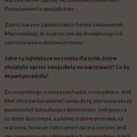
Pozostawiam to specjalistom.
Zalety warzyw zamieściłam w formie ciekawostek.
Mam nadzieję, że to przyczyni się do większego ich
zastosowania w domowym menu.
Jakie są największe wyzwania dla osób, które
chciałyby oprzeć swoją dietę na warzywach? Co by
im pani poradziła?
Do wszystkiego trzeba podchodzić z rozsądkiem. Jeśli
ktoś chce bardzo zmienić swoją dietę, pierwszą rzeczą
powinna być konsultacja z dietetykiem. Jeśli jemy na
co dzień dużo mięsa, a później zrobimy przeskok na
warzywa, to nasze ciało i umysł zaczną cierpieć, jeśli
nie zapewnimy mu odpowiednich zamienników. A jeśli