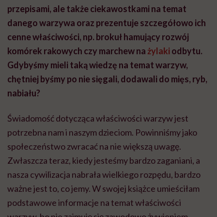
przepisami, ale także ciekawostkami na temat
danego warzywa oraz prezentuje szczegółowo ich
cenne właściwości, np. brokuł hamujący rozwój
komórek rakowych czy marchew na
żylaki
odbytu.
Gdybyśmy mieli taką wiedzę na temat warzyw,
chętniej byśmy po nie sięgali, dodawali do mięs, ryb,
nabiału?
Świadomość dotycząca właściwości warzyw jest
potrzebna nam i naszym dzieciom. Powinniśmy jako
społeczeństwo zwracać na nie większą uwagę.
Zwłaszcza teraz, kiedy jesteśmy bardzo zaganiani, a
nasza cywilizacja nabrała wielkiego rozpędu, bardzo
ważne jest to, co jemy. W swojej książce umieściłam
podstawowe informacje na temat właściwości
warzyw, bo nie zajmuję się zawodowo żywieniem.