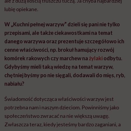
ale z dużą ilością tłuszczu tuczą. Ja chyba najbardziej
lubię opiekane.
W „Kuchni pełnej warzyw” dzieli się pani nie tylko
przepisami, ale także ciekawostkami na temat
danego warzywa oraz prezentuje szczegółowo ich
cenne właściwości, np. brokuł hamujący rozwój
komórek rakowych czy marchew na
żylaki
odbytu.
Gdybyśmy mieli taką wiedzę na temat warzyw,
chętniej byśmy po nie sięgali, dodawali do mięs, ryb,
nabiału?
Świadomość dotycząca właściwości warzyw jest
potrzebna nam i naszym dzieciom. Powinniśmy jako
społeczeństwo zwracać na nie większą uwagę.
Zwłaszcza teraz, kiedy jesteśmy bardzo zaganiani, a