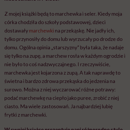
Z mojej książki będą to marchewka i seler. Kiedy moja
córka chodziła do szkoły podstawowej, dzieci
dostawały
marchewki
na przekąskę. Nie jadły ich,
tylko przynosiły do domu lub wyrzucały po drodze do
domu. Ogólna opinia „starszyzny” była taka, że nadaje
się tylko na zupę, a marchew rosła w każdym ogrodzie i
nie było to coś nadzwyczajnego. I rzeczywiście,
marchewka jest kojarzona z zupą. A tak naprawdę to
świetna i bardzo zdrowa przekąska do jedzenia na
surowo. Można z niej wyczarować różne potrawy:
podać marchewkę na ciepło jako puree, zrobić z niej
ciasto. Ma wiele zastosowań. Ja najbardziej lubię
frytki z marchewki.
W swojej książce prezentuje pani różnorodne style