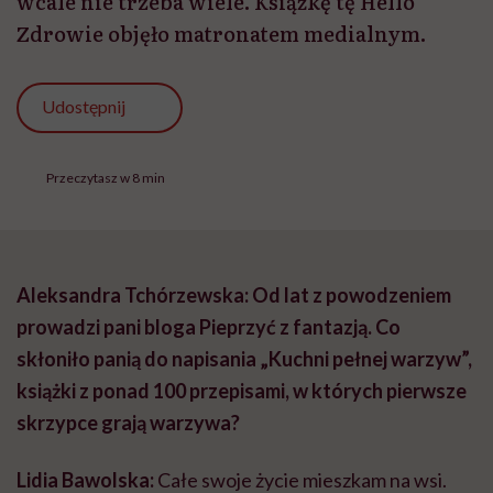
wcale nie trzeba wiele. Książkę tę Hello
Zdrowie objęło matronatem medialnym.
Udostępnij
Przeczytasz w 8 min
Aleksandra Tchórzewska: Od lat z powodzeniem
prowadzi pani bloga Pieprzyć z fantazją. Co
skłoniło panią do napisania „Kuchni pełnej warzyw”,
książki z ponad 100 przepisami, w których pierwsze
skrzypce grają warzywa?
Lidia Bawolska:
Całe swoje życie mieszkam na wsi.