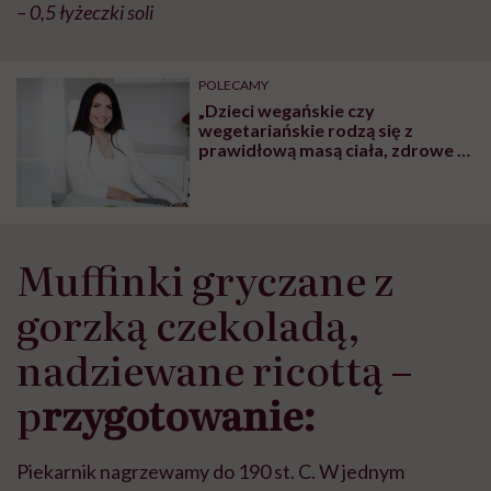
– 0,5 łyżeczki soli
POLECAMY
„Dzieci wegańskie czy
wegetariańskie rodzą się z
prawidłową masą ciała, zdrowe i
rozwijają się prawidłowo. To, że
brak mięsa w diecie ciężarnej
szkodzi dziecku, to mit” – mówi
dietetyczka Iwona Kibil
Muffinki gryczane z
gorzką czekoladą,
nadziewane ricottą –
p
rzygotowanie:
Piekarnik nagrzewamy do 190 st. C. W jednym