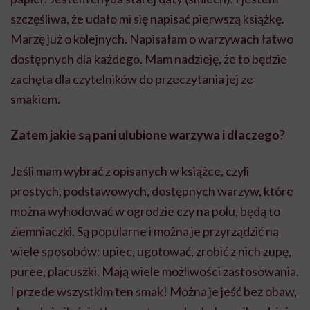
szczęśliwa, że udało mi się napisać pierwszą książkę.
Marzę już o kolejnych. Napisałam o warzywach łatwo
dostępnych dla każdego. Mam nadzieję, że to będzie
zachęta dla czytelników do przeczytania jej ze
smakiem.
Zatem jakie są pani ulubione warzywa i dlaczego?
Jeśli mam wybrać z opisanych w książce, czyli
prostych, podstawowych, dostępnych warzyw, które
można wyhodować w ogrodzie czy na polu, będą to
ziemniaczki. Są popularne i można je przyrządzić na
wiele sposobów: upiec, ugotować, zrobić z nich zupę,
puree, placuszki. Mają wiele możliwości zastosowania.
I przede wszystkim ten smak! Można je jeść bez obaw,