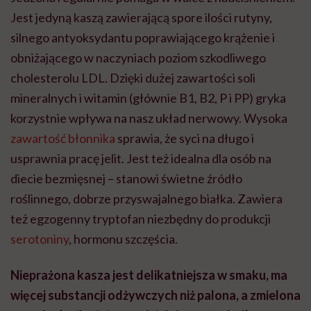
Jest jedyną kaszą zawierającą spore ilości rutyny,
silnego antyoksydantu poprawiającego krążenie i
obniżającego w naczyniach poziom szkodliwego
cholesterolu LDL. Dzięki dużej zawartości soli
mineralnych i witamin (głównie B1, B2, P i PP) gryka
korzystnie wpływa na nasz układ nerwowy. Wysoka
zawartość błonnika
sprawia, że syci na długo i
usprawnia pracę jelit. Jest też idealna dla osób na
diecie bezmięsnej – stanowi świetne źródło
roślinnego, dobrze przyswajalnego białka. Zawiera
też egzogenny tryptofan niezbędny do produkcji
serotoniny
, hormonu szczęścia.
Nieprażona kasza jest delikatniejsza w smaku, ma
więcej substancji odżywczych niż palona, a zmielona