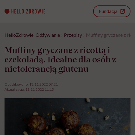
Go
to
Fundacja
content
HelloZdrowie: Odżywianie
›
Przepisy
›
Muffiny gryczane z ricot
Muffiny gryczane z ricottą i
czekoladą. Idealne dla osób z
nietolerancją glutenu
Opublikowano:
13.11.2022 07:21
Aktualizacja:
13.11.2022 11:13