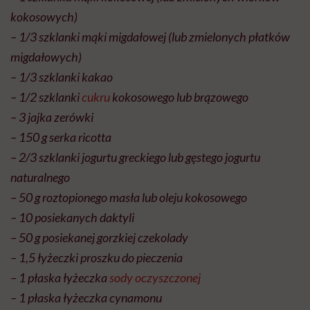
kokosowych)
– 1/3 szklanki mąki migdałowej (lub zmielonych płatków
migdałowych)
– 1/3 szklanki kakao
– 1/2 szklanki
cukru
kokosowego lub brązowego
– 3 jajka zerówki
– 150 g serka ricotta
– 2/3 szklanki jogurtu greckiego lub gęstego jogurtu
naturalnego
– 50 g roztopionego masła lub oleju kokosowego
– 10 posiekanych daktyli
– 50 g posiekanej gorzkiej czekolady
– 1,5 łyżeczki proszku do pieczenia
– 1 płaska łyżeczka
sody oczyszczonej
– 1 płaska łyżeczka cynamonu​