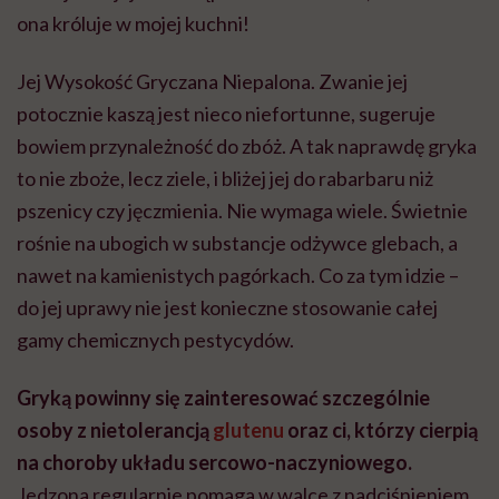
ona króluje w mojej kuchni!
Jej Wysokość Gryczana Niepalona. Zwanie jej
potocznie kaszą jest nieco niefortunne, sugeruje
bowiem przynależność do zbóż. A tak naprawdę gryka
to nie zboże, lecz ziele, i bliżej jej do rabarbaru niż
pszenicy czy jęczmienia. Nie wymaga wiele. Świetnie
rośnie na ubogich w substancje odżywce glebach, a
nawet na kamienistych pagórkach. Co za tym idzie –
do jej uprawy nie jest konieczne stosowanie całej
gamy chemicznych pestycydów.
Gryką powinny się zainteresować szczególnie
osoby z nietolerancją
glutenu
oraz ci, którzy cierpią
na choroby układu sercowo-naczyniowego.
Jedzona regularnie pomaga w walce z nadciśnieniem.