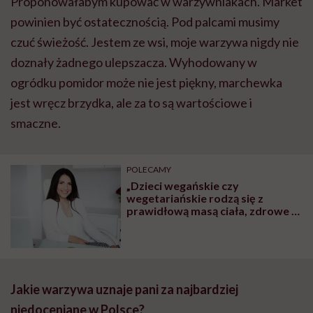
Proponowałabym kupować w warzywniakach. Market
powinien być ostatecznością. Pod palcami musimy
czuć świeżość. Jestem ze wsi, moje warzywa nigdy nie
doznały żadnego ulepszacza. Wyhodowany w
ogródku pomidor może nie jest piękny, marchewka
jest wręcz brzydka, ale za to są wartościowe i
smaczne.
POLECAMY
„Dzieci wegańskie czy
wegetariańskie rodzą się z
prawidłową masą ciała, zdrowe i
rozwijają się prawidłowo. To, że
brak mięsa w diecie ciężarnej
szkodzi dziecku, to mit” – mówi
dietetyczka Iwona Kibil
Jakie warzywa uznaje pani za najbardziej
niedoceniane w Polsce?