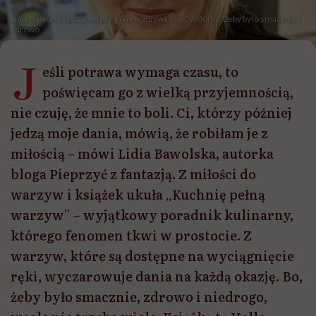
Lidia Bawolska podpowiada, jakie warzywa mieć w domu, żeby było smacznie i
zdrowo
J
eśli potrawa wymaga czasu, to
poświęcam go z wielką przyjemnością,
nie czuję, że mnie to boli. Ci, którzy później
jedzą moje dania, mówią, że robiłam je z
miłością – mówi Lidia Bawolska, autorka
bloga Pieprzyć z fantazją. Z miłości do
warzyw i książek ukuła „Kuchnię pełną
warzyw” – wyjątkowy poradnik kulinarny,
którego fenomen tkwi w prostocie. Z
warzyw, które są dostępne na wyciągnięcie
ręki, wyczarowuje dania na każdą okazję. Bo,
żeby było smacznie, zdrowo i niedrogo,