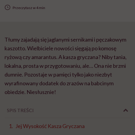
Przeczytasz w 4 min
Tłumy zajadają się jaglanymi sernikami i pęczakowym
kaszotto. Wielbiciele nowości sięgają po komosę
ryżową czy amarantus. A kasza gryczana? Niby tania,
lokalna, prosta w przygotowaniu, ale… Ona nie brzmi
dumnie. Pozostaje w pamięci tylko jako niezbyt
wyrafinowany dodatek do zrazów na babcinym
obiedzie. Niesłusznie!
SPIS TREŚCI
Jej Wysokość Kasza Gryczana