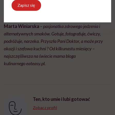
Zapisz się
ciastem). Po upieczeniu posypujemy kakao lub cukrem
kokosowym.
Marta Winiarska
–
pasjonatka zdrowego jedzenia i
alternatywnych smaków. Gotuje, fotografuje, ćwiczy,
podróżuje, narzeka. Przyszła Pani Doktor, a może przy
okazji i szefowa kuchni ? Od kilkunastu miesięcy –
najszczęśliwsza na świecie mama bloga
kulinarnego eateasy.pl.
Ten, kto umie i lubi gotować
Zobacz profil