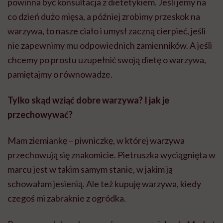
powinna być konsultacja z dietetykiem. Jeśli jemy na
co dzień dużo mięsa, a później zrobimy przeskok na
warzywa, to nasze ciało i umysł zaczną cierpieć, jeśli
nie zapewnimy mu odpowiednich zamienników. A jeśli
chcemy po prostu uzupełnić swoją dietę o warzywa,
pamiętajmy o równowadze.
Tylko skąd wziąć dobre warzywa? I jak je
przechowywać?
Mam ziemiankę – piwniczkę, w której warzywa
przechowują się znakomicie. Pietruszka wyciągnięta w
marcu jest w takim samym stanie, w jakim ją
schowałam jesienią. Ale też kupuję warzywa, kiedy
czegoś mi zabraknie z ogródka.