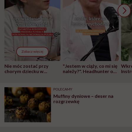
Zobacz więcej
Nie móc zostać przy
"Jestem w ciąży, co mi się
Wkró
chorym dziecku w
należy?". Headhunter o
Inst
szpitalu to tortura.
zmianie pokoleniowej u
atak
"Przeszkadzać w tym
kobiet w ciąży na rynku
wars
może chyba tylko
pracy
eksp
POLECAMY
głupota i brak
Muffiny dyniowe – deser na
wyobraźni"
rozgrzewkę