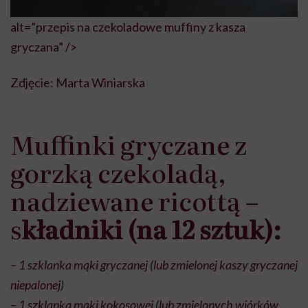
alt=”przepis na czekoladowe muffiny z kasza
gryczana” />
Zdjęcie: Marta Winiarska
Muffinki gryczane z
gorzką czekoladą,
nadziewane ricottą –
s
kładniki (na 12 sztuk):
– 1 szklanka mąki gryczanej (lub zmielonej kaszy gryczanej
niepalonej)
– 1 szklanka mąki kokosowej (lub zmielonych wiórków