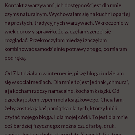
Kontakt z warzywami, ich dostępność jest dla mnie
czymś naturalnym. Wychowałam się na kuchni opartej
na prostych, tradycyjnych warzywach. Wkroczenie w
wiek dorosły sprawiło, że zaczęłam szerzej się
rozglądać. Przekroczyłam miedzę i zaczęłam
kombinować samodzielnie potrawy z tego, co miałam
pod ręką.
Od 7 lat działam w internecie, piszę bloga i udzielam
się w social mediach. Dla mnie to jest jednak „chmura”,
a ja kocham rzeczy namacalne, kocham książki. Od
dziecka jestem typem mola książkowego. Chciałam,
żeby została jakaś pamiątka dla tych, którzy lubili
czytać mojego bloga. I dla mojej córki. To jest dla mnie
coś bardziej fizycznego: można czuć farbę, druk,
papier. Jestem chyba starej daty (śmiech). I jestem