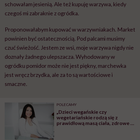
schowałam jesienią. Ale też kupuję warzywa, kiedy
czegoś mi zabraknie z ogródka.
Proponowałabym kupować w warzywniakach. Market
powinien być ostatecznością. Pod palcami musimy
czuć świeżość. Jestem ze wsi, moje warzywa nigdy nie
doznały żadnego ulepszacza. Wyhodowany w
ogródku pomidor może nie jest piękny, marchewka
jest wręcz brzydka, ale za to są wartościowe i
smaczne.
POLECAMY
„Dzieci wegańskie czy
wegetariańskie rodzą się z
prawidłową masą ciała, zdrowe i
rozwijają się prawidłowo. To, że
brak mięsa w diecie ciężarnej
szkodzi dziecku, to mit” – mówi