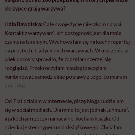
skrzypce grają warzywa?
Lidia Bawolska:
Całe swoje życie mieszkam na wsi.
Kontakt z warzywami, ich dostępność jest dla mnie
czymś naturalnym. Wychowałam się na kuchni opartej
na prostych, tradycyjnych warzywach. Wkroczenie w
wiek dorosły sprawiło, że zaczęłam szerzej się
rozglądać. Przekroczyłam miedzę i zaczęłam
kombinować samodzielnie potrawy z tego, co miałam
pod ręką.
Od 7 lat działam w internecie, piszę bloga i udzielam
się w social mediach. Dla mnie to jest jednak „chmura”,
a ja kocham rzeczy namacalne, kocham książki. Od
dziecka jestem typem mola książkowego. Chciałam,