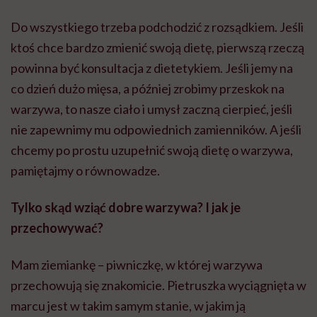
Do wszystkiego trzeba podchodzić z rozsądkiem. Jeśli
ktoś chce bardzo zmienić swoją dietę, pierwszą rzeczą
powinna być konsultacja z dietetykiem. Jeśli jemy na
co dzień dużo mięsa, a później zrobimy przeskok na
warzywa, to nasze ciało i umysł zaczną cierpieć, jeśli
nie zapewnimy mu odpowiednich zamienników. A jeśli
chcemy po prostu uzupełnić swoją dietę o warzywa,
pamiętajmy o równowadze.
Tylko skąd wziąć dobre warzywa? I jak je
przechowywać?
Mam ziemiankę – piwniczkę, w której warzywa
przechowują się znakomicie. Pietruszka wyciągnięta w
marcu jest w takim samym stanie, w jakim ją