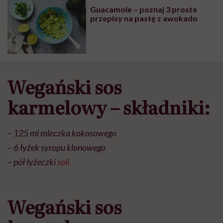
Guacamole – poznaj 3 proste
przepisy na pastę z awokado
Wegański sos
karmelowy – składniki:
– 125 ml mleczka kokosowego
– 6 łyżek syropu klonowego
– pół łyżeczki
soli
Wegański sos