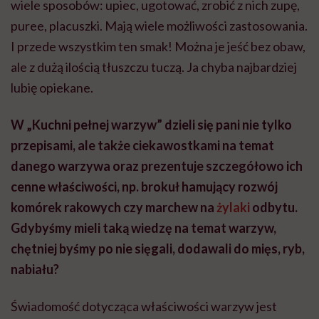
wiele sposobów: upiec, ugotować, zrobić z nich zupę,
puree, placuszki. Mają wiele możliwości zastosowania.
I przede wszystkim ten smak! Można je jeść bez obaw,
ale z dużą ilością tłuszczu tuczą. Ja chyba najbardziej
lubię opiekane.
W „Kuchni pełnej warzyw” dzieli się pani nie tylko
przepisami, ale także ciekawostkami na temat
danego warzywa oraz prezentuje szczegółowo ich
cenne właściwości, np. brokuł hamujący rozwój
komórek rakowych czy marchew na
żylaki
odbytu.
Gdybyśmy mieli taką wiedzę na temat warzyw,
chętniej byśmy po nie sięgali, dodawali do mięs, ryb,
nabiału?
Świadomość dotycząca właściwości warzyw jest