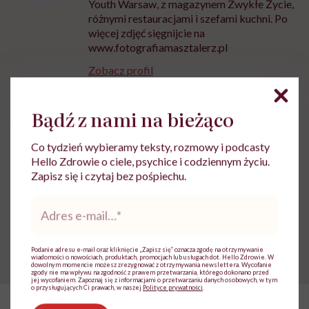
Youth Warsaw, z magazynem Zwykłe Życie,
różnymi restauracjami i szefami kuchni. Po
więcej zdjęć sięgnijcie na
www.fotografiamasztalerz.pl
Zobacz profil
Bądź z nami na bieżąco
Udostępnij
Co tydzień wybieramy teksty, rozmowy i podcasty
Hello Zdrowie o ciele, psychice i codziennym życiu.
Zapisz się i czytaj bez pośpiechu.
Powiązane tematy:
Adres
Przepisy kulinarne
Przepisy wegańskie
e-
mail
*
Weganizm
Podanie adresu e-mail oraz kliknięcie „Zapisz się” oznacza zgodę na otrzymywanie
wiadomości o nowościach, produktach, promocjach lub usługach dot. Hello Zdrowie. W
dowolnym momencie możesz zrezygnować z otrzymywania newslettera. Wycofanie
zgody nie ma wpływu na zgodność z prawem przetwarzania, którego dokonano przed
jej wycofaniem. Zapoznaj się z informacjami o przetwarzaniu danych osobowych, w tym
o przysługujących Ci prawach, w naszej
Polityce prywatności
.