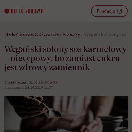
Go
to
Fundacja
content
HelloZdrowie: Odżywianie
›
Przepisy
›
Wegański solony sos ka
Wegański solony sos karmelowy
– nietypowy, bo zamiast cukru
jest zdrowy zamiennik
Opublikowano:
02.03.2019 08:00
Aktualizacja:
24.04.2019 11:57