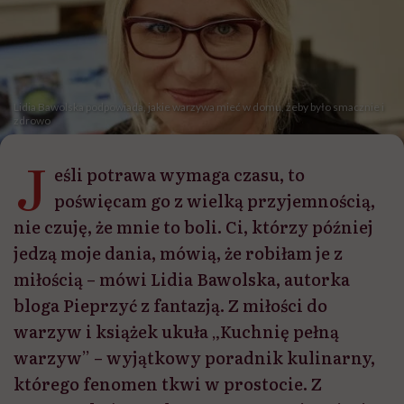
Lidia Bawolska podpowiada, jakie warzywa mieć w domu, żeby było smacznie i
zdrowo
J
eśli potrawa wymaga czasu, to
poświęcam go z wielką przyjemnością,
nie czuję, że mnie to boli. Ci, którzy później
jedzą moje dania, mówią, że robiłam je z
miłością – mówi Lidia Bawolska, autorka
bloga Pieprzyć z fantazją. Z miłości do
warzyw i książek ukuła „Kuchnię pełną
warzyw” – wyjątkowy poradnik kulinarny,
którego fenomen tkwi w prostocie. Z