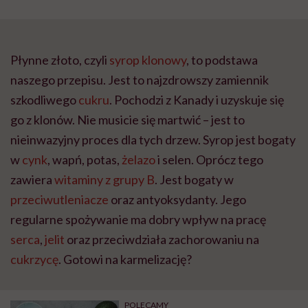
Płynne złoto, czyli
syrop klonowy
, to podstawa
naszego przepisu. Jest to najzdrowszy zamiennik
szkodliwego
cukru
. Pochodzi z Kanady i uzyskuje się
go z klonów. Nie musicie się martwić – jest to
nieinwazyjny proces dla tych drzew. Syrop jest bogaty
w
cynk
, wapń, potas,
żelazo
i selen. Oprócz tego
zawiera
witaminy z grupy B
. Jest bogaty w
przeciwutleniacze
oraz antyoksydanty. Jego
regularne spożywanie ma dobry wpływ na pracę
serca
,
jelit
oraz przeciwdziała zachorowaniu na
cukrzycę
. Gotowi na karmelizację?
POLECAMY