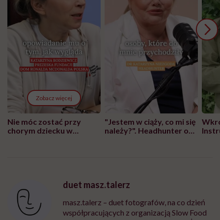
Zobacz więcej
Nie móc zostać przy
"Jestem w ciąży, co mi się
Wkró
chorym dziecku w
należy?". Headhunter o
Inst
szpitalu to tortura.
zmianie pokoleniowej u
atak
"Przeszkadzać w tym
kobiet w ciąży na rynku
wars
może chyba tylko
pracy
eksp
głupota i brak
wyobraźni"
duet masz.talerz
masz.talerz – duet fotografów, na co dzień
współpracujących z organizacją Slow Food