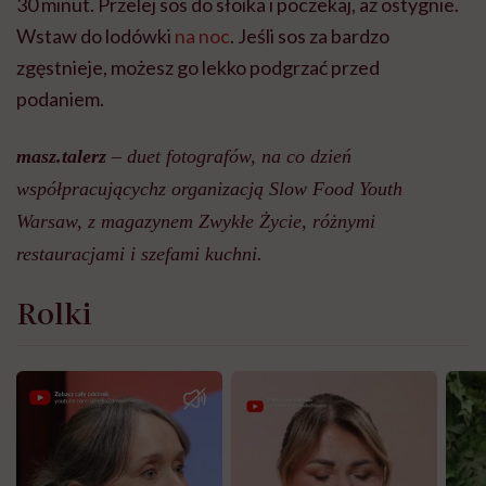
30 minut. Przelej sos do słoika i poczekaj, aż ostygnie.
Wstaw do lodówki
na noc
. Jeśli sos za bardzo
zgęstnieje, możesz go lekko podgrzać przed
podaniem.
masz.talerz
– duet fotografów, na co dzień
współpracującychz organizacją Slow Food Youth
Warsaw, z magazynem Zwykłe Życie, różnymi
restauracjami i szefami kuchni.
Rolki