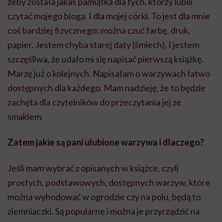
żeby została jakaś pamiątka dla tych, którzy lubili
czytać mojego bloga. I dla mojej córki. To jest dla mnie
coś bardziej fizycznego: można czuć farbę, druk,
papier. Jestem chyba starej daty (śmiech). I jestem
szczęśliwa, że udało mi się napisać pierwszą książkę.
Marzę już o kolejnych. Napisałam o warzywach łatwo
dostępnych dla każdego. Mam nadzieję, że to będzie
zachęta dla czytelników do przeczytania jej ze
smakiem.
Zatem jakie są pani ulubione warzywa i dlaczego?
Jeśli mam wybrać z opisanych w książce, czyli
prostych, podstawowych, dostępnych warzyw, które
można wyhodować w ogrodzie czy na polu, będą to
ziemniaczki. Są popularne i można je przyrządzić na