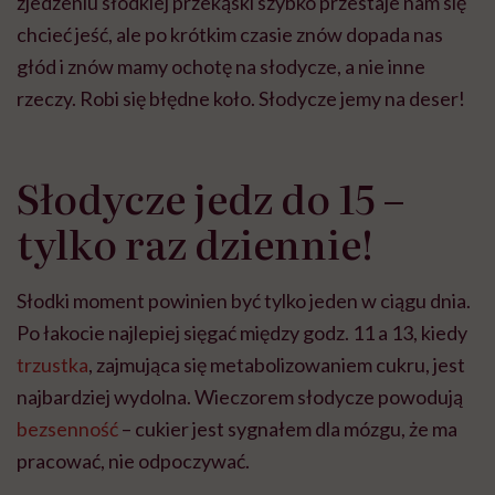
zjedzeniu słodkiej przekąski szybko przestaje nam się
chcieć jeść, ale po krótkim czasie znów dopada nas
głód i znów mamy ochotę na słodycze, a nie inne
rzeczy. Robi się błędne koło. Słodycze jemy na deser!
Słodycze jedz do 15 –
tylko raz dziennie!
Słodki moment powinien być tylko jeden w ciągu dnia.
Po łakocie najlepiej sięgać między godz. 11 a 13, kiedy
trzustka
, zajmująca się metabolizowaniem cukru, jest
najbardziej wydolna. Wieczorem słodycze powodują
bezsenność
– cukier jest sygnałem dla mózgu, że ma
pracować, nie odpoczywać.