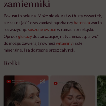
zamienniki
Pokusa to pokusa. Może nie akurat w tłusty czwartek,
ale raz na jakiś czas zamiast pączka czy
batonika
warto
rozważyć np.
suszone owoce
w ramach przekąski.
Oprócz
glukozy
dostarczającej natychmiast „paliwo”
do mózgu zawierają również
witaminy
i sole
mineralne. I są dostępne przez cały rok.
Rolki