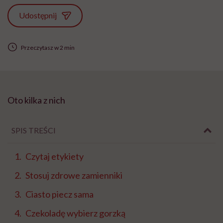
Udostępnij
Przeczytasz w 2 min
Oto kilka z nich
SPIS TREŚCI
Czytaj etykiety
Stosuj zdrowe zamienniki
Ciasto piecz sama
Czekoladę wybierz gorzką