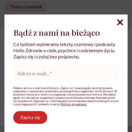
Tłusty czwartek
Bądź z nami na bieżąco
HelloZdrowie: Odżywianie
›
Diety
›
Kamil Suwała: „Wiele modnyc
Co tydzień wybieramy teksty, rozmowy i podcasty
Hello Zdrowie o ciele, psychice i codziennym życiu.
Kamil Suwała: „Wiele modnych
Zapisz się i czytaj bez pośpiechu.
diet, które trendują dziś w social
Adres
e-
mediach, łączą dwie rzeczy:
mail
*
eliminacje i udziwnienia”
Podanie adresu e-mail oraz kliknięcie „Zapisz się” oznacza zgodę na otrzymywanie
wiadomości o nowościach, produktach, promocjach lub usługach dot. Hello Zdrowie. W
dowolnym momencie możesz zrezygnować z otrzymywania newslettera. Wycofanie
zgody nie ma wpływu na zgodność z prawem przetwarzania, którego dokonano przed
jej wycofaniem. Zapoznaj się z informacjami o przetwarzaniu danych osobowych, w tym
Marta Dragan
o przysługujących Ci prawach, w naszej
Polityce prywatności
.
Opublikowano:
15.05.2026 09:09
Aktualizacja:
15.05.2026 10:38
Zapisz się