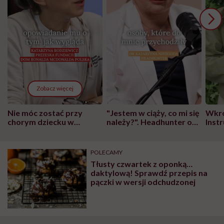
Zobacz więcej
Nie móc zostać przy
"Jestem w ciąży, co mi się
Wkró
chorym dziecku w
należy?". Headhunter o
Inst
szpitalu to tortura.
zmianie pokoleniowej u
atak
"Przeszkadzać w tym
kobiet w ciąży na rynku
wars
może chyba tylko
pracy
eksp
POLECAMY
głupota i brak
Tłusty czwartek z oponką…
wyobraźni"
daktylową! Sprawdź przepis na
pączki w wersji odchudzonej