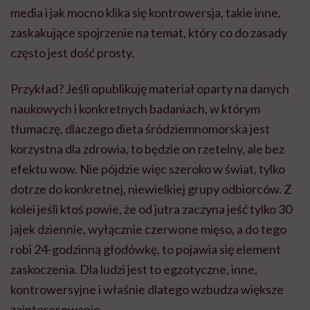
media i jak mocno klika się kontrowersja, takie inne,
zaskakujące spojrzenie na temat, który co do zasady
często jest dość prosty.
Przykład? Jeśli opublikuję materiał oparty na danych
naukowych i konkretnych badaniach, w którym
tłumaczę, dlaczego dieta śródziemnomorska jest
korzystna dla zdrowia, to będzie on rzetelny, ale bez
efektu wow. Nie pójdzie więc szeroko w świat, tylko
dotrze do konkretnej, niewielkiej grupy odbiorców. Z
kolei jeśli ktoś powie, że od jutra zaczyna jeść tylko 30
jajek dziennie, wyłącznie czerwone mięso, a do tego
robi 24-godzinną głodówkę, to pojawia się element
zaskoczenia. Dla ludzi jest to egzotyczne, inne,
kontrowersyjne i właśnie dlatego wzbudza większe
zainteresowanie.