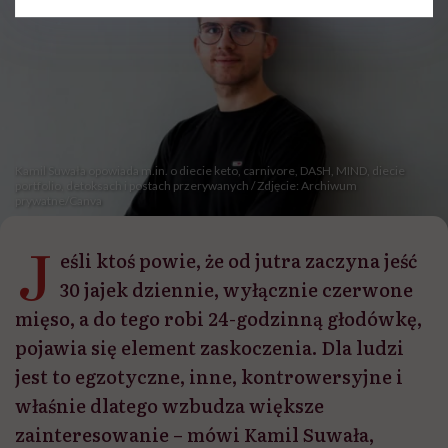
Kamil Suwała opowiada m.in. o diecie keto, carnivore, DASH, MIND, diecie
portfolio, detoksach i postach przerywanych / Zdjęcie: Archiwum
prywatne/Canva
J
eśli ktoś powie, że od jutra zaczyna jeść
30 jajek dziennie, wyłącznie czerwone
mięso, a do tego robi 24-godzinną głodówkę,
pojawia się element zaskoczenia. Dla ludzi
jest to egzotyczne, inne, kontrowersyjne i
właśnie dlatego wzbudza większe
zainteresowanie – mówi Kamil Suwała,