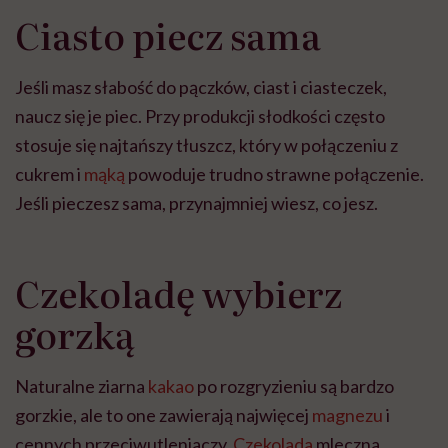
Ciasto piecz sama
Jeśli masz słabość do pączków, ciast i ciasteczek,
naucz się je piec. Przy produkcji słodkości często
stosuje się najtańszy tłuszcz, który w połączeniu z
cukrem i
mąką
powoduje trudno strawne połączenie.
Jeśli pieczesz sama, przynajmniej wiesz, co jesz.
Czekoladę wybierz
gorzką
Naturalne ziarna
kakao
po rozgryzieniu są bardzo
gorzkie, ale to one zawierają najwięcej
magnezu
i
cennych przeciwutleniaczy.
Czekolada
mleczna