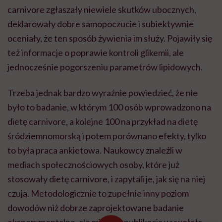
carnivore zgłaszały niewiele skutków ubocznych,
deklarowały dobre samopoczucie i subiektywnie
oceniały, że ten sposób żywienia im służy. Pojawiły się
też informacje o poprawie kontroli glikemii, ale
jednocześnie pogorszeniu parametrów lipidowych.
Trzeba jednak bardzo wyraźnie powiedzieć, że nie
było to badanie, w którym 100 osób wprowadzono na
dietę carnivore, a kolejne 100 na przykład na dietę
śródziemnomorską i potem porównano efekty, tylko
to była praca ankietowa. Naukowcy znaleźli w
mediach społecznościowych osoby, które już
stosowały dietę carnivore, i zapytali je, jak się na niej
czują. Metodologicznie to zupełnie inny poziom
dowodów niż dobrze zaprojektowane badanie