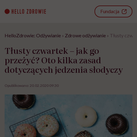
Go
to
Fundacja
content
HelloZdrowie: Odżywianie
›
Zdrowe odżywianie
›
Tłusty czwar
Tłusty czwartek – jak go
przeżyć? Oto kilka zasad
dotyczących jedzenia słodyczy
Opublikowano:
20.02.2020 09:30