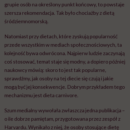
grupie osób na określony punkt końcowy, to powstaje
szersza rekomendacja. Tak było chociażby z dietą
śródziemnomorską.
Natomiast przy dietach, które zyskują popularność
przede wszystkim w mediach społecznościowych, ta
kolejność bywa odwrócona. Najpierw ludzie zaczynają
coś stosować, temat staje się modny, a dopiero później
naukowcy mówią: skoro to jest tak popularne,
sprawdźmy, jak osoby na tej diecie się czują i jakie
mogą być jej konsekwencje. Dobrym przykładem tego
mechanizmu jest dieta carnivore.
Szum medialny wywołała zwłaszcza jedna publikacja –
o ile dobrze pamiętam, przygotowana przez zespół z
Harvardu. Wynikało z niej, że osoby stosujące dietę