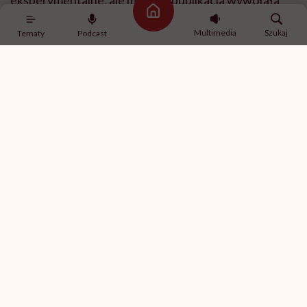
eksperymentalne, ale mimo to publikacja wywołała
Strona główna
duże zainteresowanie.
Multimedia
Szukaj
Tematy
Podcast
I od razu zaznaczę, że na ten moment nie mamy
dobrego badania randomizowanego, które
pokazywałoby, że dieta carnivore jest skuteczna albo
bezpieczna. Mamy przede wszystkim tę pracę
ankietową, a na jej podstawie nie można wyciągać
daleko idących wniosków.
POLECAMY
Wysokobiałkowe, czyli zdrowe?
Lekarka: „Jak ktoś mówi, że
stosuje dietę wysokobiałkową i
wyniki badań ma dobre,
odpowiadam: Tak, teraz, ale nie
wiadomo, jak będzie kiedyś”