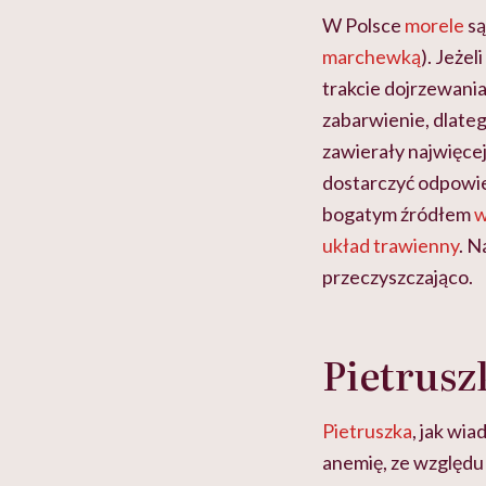
W Polsce
morele
są
marchewką
). Jeże
trakcie dojrzewania
zabarwienie, dlate
zawierały najwięce
dostarczyć odpowie
bogatym źródłem
w
układ trawienny
. N
przeczyszczająco.
Pietrusz
Pietruszka
, jak wi
anemię, ze względu 