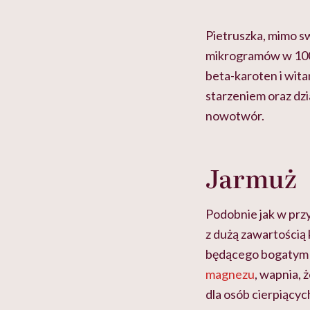
Pietruszka, mimo s
mikrogramów w 100 
beta-karoten i wita
starzeniem oraz dz
nowotwór.
Jarmuż
Podobnie jak w prz
z dużą zawartością
będącego bogatym ź
magnezu
, wapnia, 
dla osób cierpiący