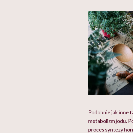
Podobnie jak inne t
metabolizm jodu. P
proces syntezy ho