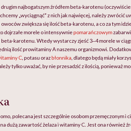
 drugim najbogatszym źródłem beta-karotenu (oczywiście 
li chcemy „wyciągnąć” z nich jak najwięcej, należy zwrócić u
 owoców zwiększa się ilość beta-karotenu, a co za tym idzie
go dojrzałe morele o intensywnie
pomarańczowym
zabarwi
j beta-karotenu. Wtedy wystarczy zjeść 3‒4 morele w ciągu
dnią ilość prowitaminy A naszemu organizmowi. Dodatko
itaminy C
, potasu oraz
błonnika
, dlatego będą miały korz
ależy tylko uważać, by nie przesadzić z ilością, ponieważ 
ka
adomo, polecana jest szczególnie osobom przemęczonym i c
na dużą zawartość żelaza i witaminy C. Jest ona również 