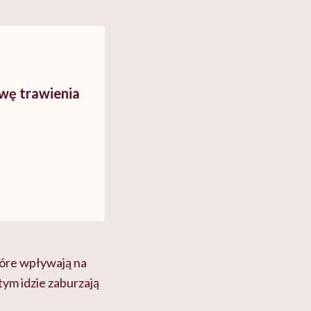
wę trawienia
tóre wpływają na
a tym idzie zaburzają