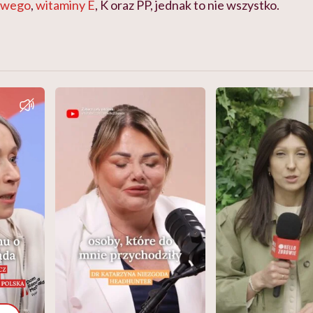
owego
,
witaminy E
, K oraz PP, jednak to nie wszystko.