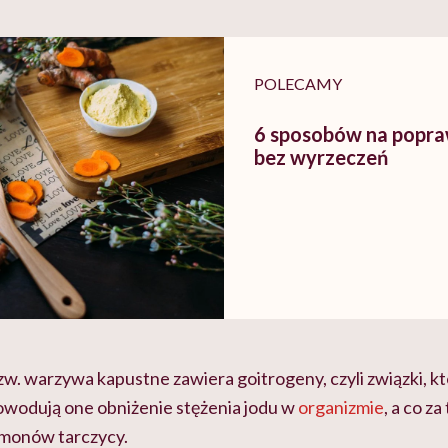
POLECAMY
6 sposobów na popra
bez wyrzeczeń
zw. warzywa kapustne zawiera goitrogeny, czyli związki, k
owodują one obniżenie stężenia jodu w
organizmie
, a co z
rmonów tarczycy.