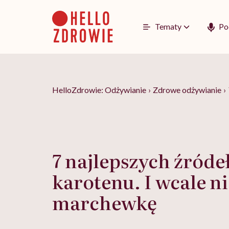
Go
to
content
Tematy
Po
HelloZdrowie: Odżywianie
›
Zdrowe odżywianie
›
7 najlepszych źródeł
karotenu. I wcale ni
marchewkę