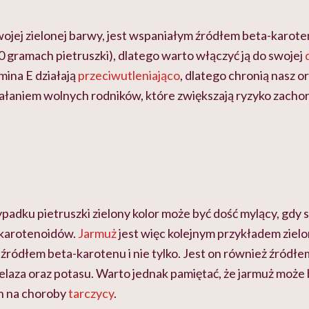
wojej zielonej barwy, jest wspaniałym źródłem beta-karot
gramach pietruszki), dlatego warto włączyć ją do swojej
mina E działają
przeciwutleniająco
, dlatego chronią nasz 
iałaniem wolnych rodników, które zwiększają ryzyko zacho
ypadku pietruszki zielony kolor może być dość mylący, gd
 karotenoidów.
Jarmuż
jest więc kolejnym przykładem zie
ródłem beta-karotenu i nie tylko. Jest on również źródł
żelaza oraz potasu. Warto jednak pamiętać, że jarmuż może
ch na choroby
tarczycy
.