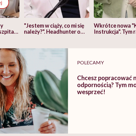
j
zy
"Jestem w ciąży, co mi się
Wkrótce nowa "
szpitalu
należy?". Headhunter o
Instrukcja". Tym 
szkadzać
zmianie pokoleniowej u
atakach paniki. Z
tylko
kobiet w ciąży na rynku
warsztat pacjen
braźni"
pracy
ekspercki
POLECAMY
Chcesz popracować n
odpornością? Tym mo
wesprzeć!