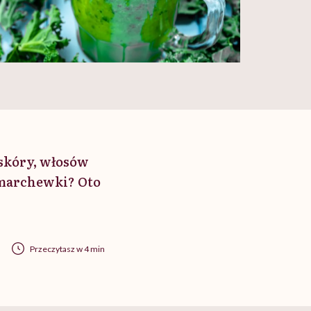
 skóry, włosów
j marchewki? Oto
Przeczytasz w 4 min