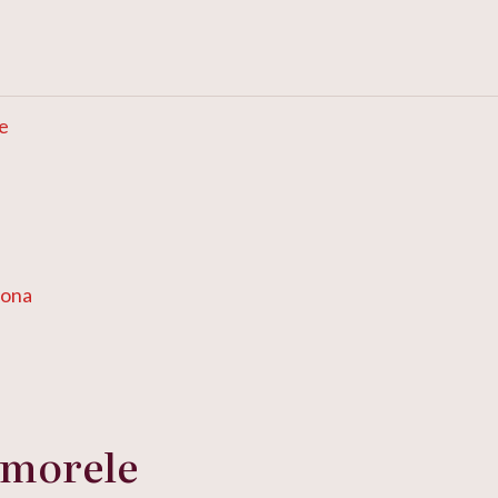
e
wona
 morele