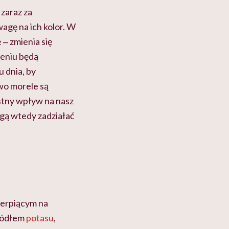
zaraz za
wagę na ich kolor. W
 ‒ zmienia się
eniu będą
 dnia, by
wo morele są
ystny wpływ na nasz
mogą wtedy zadziałać
ierpiącym na
źródłem
potasu
,