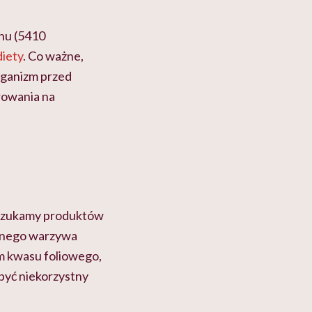
enu (5410
diety
. Co ważne,
organizm przed
rowania na
y szukamy produktów
lonego warzywa
em kwasu foliowego,
 być niekorzystny