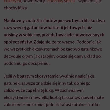
cukrzyca
, nowotwory i
choroby serca
– wymieniając
choćby kilka.
Naukowcy znaleźli u ludów pierwotnych blisko dwa
razy więcej gatunków bakterii jelitowych, niż
nosimy w sobie my, przedstawiciele nowoczesnych
społeczeństw.
Zdaje się, że to ważne. Podobnie jak
we wszystkich ekosystemach bogactwo gatunkowe
decyduje o tym, jak stabilny okaże się dany układ po
poddaniu go obciążeniu.
Jeśli w bogatym ekosystemie wyginie nagle jakiś
gatunek, zawsze znajdzie się inny tak do niego
zbliżony, że zapełni tę lukę. W zachwianym
ekosystemie z niewielką liczbą taksonów nawet małe
zaburzenie może mieć jednak katastrofalne skutki i