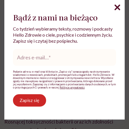
ściany komórkowe zawierają toksynę znaną jako LPS
Bądź z nami na bieżąco
(lipopolisacharyd). Takie atakujące nas bakterie to
m.in. pałeczki salmonelli czy te z rodzaju
Co tydzień wybieramy teksty, rozmowy i podcasty
Campylobacter oraz EHEC (ang. enterohemorrhagic
Hello Zdrowie o ciele, psychice i codziennym życiu.
Zapisz się i czytaj bez pośpiechu.
Escherichia coli, enterokrwotoczny szczep pałeczki
okrężnicy).
Adres
e-
mail
*
Wielu sądzi, że te bakterie zawsze powodowały
kłopoty, ale nie jest to do końca prawda. Niektóre
Podanie adresu e-mail oraz kliknięcie „Zapisz się” oznacza zgodę na otrzymywanie
wiadomości o nowościach, produktach, promocjach lub usługach dot. Hello Zdrowie. W
dowolnym momencie możesz zrezygnować z otrzymywania newslettera. Wycofanie
oczywiście występują od dawien dawna, np.
zgody nie ma wpływu na zgodność z prawem przetwarzania, którego dokonano przed
jej wycofaniem. Zapoznaj się z informacjami o przetwarzaniu danych osobowych, w tym
o przysługujących Ci prawach, w naszej
Polityce prywatności
.
Campylobacter, ale w związku z chowem zwierząt na
dużą skalę dostały szansę, by się rozwinąć, przez co
Zapisz się
dużo trudniej je opanować.
Rosnącej toksyczności bakterii oraz ich zdolności