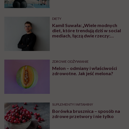
pacjentami chorującymi na otyłość i leczonymi
chirurgicznie, wyjaśnia, czym naprawdę jest choroba
otyłościowa i dlaczego nie wynika z lenistwa ani tzw.
słabej woli. Tłumaczy, kiedy warto rozważyć leczenie
farmakologiczne lub operację bariatryczną, jak
działają analogi GLP-1 i przekonuje, że po operacji też
można zjeść pizzę czy lody, ale pod warunkiem, że
zmieni się relacja z jedzeniem.
Posłuchaj
podcastu
Posłuchaj nas również na:
YouTube
Spotify