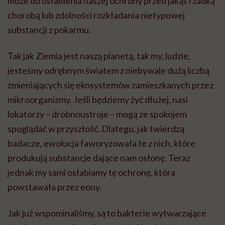
może do osłabienia naszej ochrony przed jakąś rzadką
chorobą lub zdolności rozkładania nietypowej
substancji z pokarmu.
Tak jak Ziemia jest naszą planetą, tak my, ludzie,
jesteśmy odrębnym światem z niebywale dużą liczbą
zmieniających się ekosystemów zamieszkanych przez
mikroorganizmy. Jeśli będziemy żyć dłużej, nasi
lokatorzy – drobnoustroje – mogą ze spokojem
spoglądać w przyszłość. Dlatego, jak twierdzą
badacze, ewolucja faworyzowała te z nich, które
produkują substancje dające nam osłonę. Teraz
jednak my sami osłabiamy tę ochronę, która
powstawała przez eony.
Jak już wspominaliśmy, są to bakterie wytwarzające