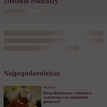
Zdrowie Podcasty
Opublikowano:
26.06.2026 11:58
Aktualizacja:
02.07.2026 12:41
Leczenie choroby otyłościowej to znacznie