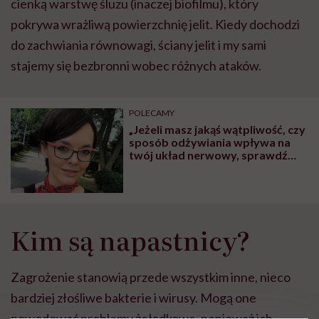
cienką warstwę śluzu (inaczej biofilmu), który
pokrywa wrażliwą powierzchnię jelit. Kiedy dochodzi
do zachwiania równowagi, ściany jelit i my sami
stajemy się bezbronni wobec różnych ataków.
POLECAMY
„Jeżeli masz jakąś wątpliwość, czy
sposób odżywiania wpływa na
twój układ nerwowy, sprawdź
to!” Dietetyk Daria Rybicka o
diecie w leczeniu depresji
Kim są napastnicy?
Zagrożenie stanowią przede wszystkim inne, nieco
bardziej złośliwe bakterie i wirusy. Mogą one
powodować problemy żołądkowe, ponieważ ich