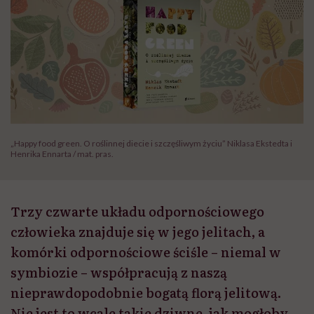
„Happy food green. O roślinnej diecie i szczęśliwym życiu” Niklasa Ekstedta i
Henrika Ennarta / mat. pras.
Trzy czwarte układu odpornościowego
człowieka znajduje się w jego jelitach, a
komórki odpornościowe ściśle – niemal w
symbiozie – współpracują z naszą
nieprawdopodobnie bogatą florą jelitową.
Nie jest to wcale takie dziwne, jak mogłoby