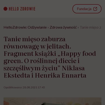
Go
to
Fundacja
content
HelloZdrowie: Odżywianie
›
Zdrowa żywność
›
Tanie mięso zab
Tanie mięso zaburza
równowagę w jelitach.
Fragment książki „Happy food
green. O roślinnej diecie i
szczęśliwym życiu” Niklasa
Ekstedta i Henrika Ennarta
Opublikowano:
28.08.2021 17:45