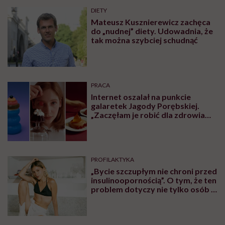
To także rozmowa o stygmatyzacji osób chorujących
na otyłość, o codziennych trudnościach, których
często nawet nie domyślają się zdrowe osoby, oraz o
tym, dlaczego bez wsparcia psychologicznego nawet
najlepsza dieta, leki czy operacja mogą nie przynieść
trwałych efektów.
Rozmowa z doktor Marią Brzegowy była możliwa
dzięki zaangażowaniu Fundacji Hello Zdrowie i USP
Zdrowie, promotora marki Naturell, w ramach
kampanii Świadoma Suplementacja.