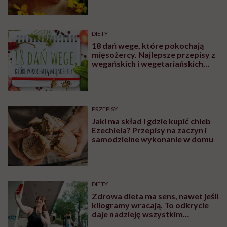
więcej niż dieta i dążenie do utraty
kilogramów. To proces, który obejmuje
zmianę nawyków, wsparcie psychologiczne,
farmakoterapię, a czasem także chirurgię
bariatryczną. I właśnie dlatego – jak
podkreśla dr Maria Brzegowy – leczenie
otyłości to nie jest to samo co odchudzanie.
Udostępnij
Posłuchaj
Wysłuchasz w 98 min
W rozmowie z Karoliną Wierzbińską dr Brzegowy,
która jest dietetykiem klinicznym pracującym m.in. z