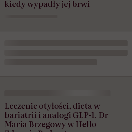
kiedy wypadły jej brwi
HelloZdrowie: Odżywianie
›
Zdrowe odżywianie
›
Leczenie oty
Leczenie otyłości, dieta w
bariatrii i analogi GLP-1. Dr
Maria Brzegowy w Hello