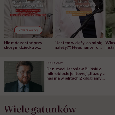
Zobacz więcej
Nie móc zostać przy
"Jestem w ciąży, co mi się
Wkró
chorym dziecku w
należy?". Headhunter o
Inst
szpitalu to tortura.
zmianie pokoleniowej u
atak
"Przeszkadzać w tym
kobiet w ciąży na rynku
wars
może chyba tylko
pracy
eksp
POLECAMY
głupota i brak
Dr n. med. Jarosław Biliński o
wyobraźni"
mikrobiocie jelitowej: „Każdy z
nas ma w jelitach 2 kilogramy
bakterii. To nie jest obojętne dla
naszego organizmu”
Wiele gatunków