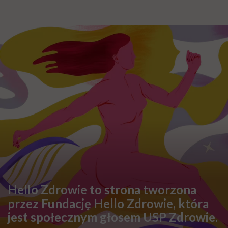
Karolina Wierzbińska
Redaktorka naczelna #Wykładowczyni
#Aktywistka. Sprawia, że pewne rzeczy się
inicjują, łączy ludzi i projekty, kocha
procesy i sprawdzanie, co fantastycznego
może się czaić za rogiem
Zobacz profil
Udostępnij
Powiązane tematy:
Bariatria
Nadwaga
Otyłość
podcast