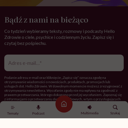
Treści zawarte w serwisie mają wyłącznie
i
charakter informacyjny i nie stanowią porady
lekarskiej. Pamiętaj, że w przypadku
problemów ze zdrowiem należy bezwzględnie
skonsultować się z lekarzem.
Najpopularniejsze
PRZEPISY
Kwas Bołotowa – mikstura
szarlatana czy suplement
geniusza?
Strona główna
Multimedia
Szukaj
Tematy
Podcast