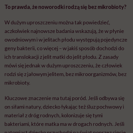
To prawda, że noworodki rodzą się bez mikrobioty?
W dużym uproszczeniu można tak powiedzieć,
aczkolwiek najnowsze badania wskazują, że w płynie
owodniowym i w jelitach płodu występują pojedyncze
geny bakterii, co więcej – w jakiś sposób dochodzi do
ich translokacji z jelit matki do jelit płodu. Z zasady
mówi się jednak w dużym uproszczeniu, że człowiek
rodzi się z jałowym jelitem, bez mikroorganizmów, bez
mikrobioty.
Kluczowe znaczenie ma tutaj poród. Jeśli odbywa się
on siłami natury, dziecko łykając też śluz pochwowy i
materiał z dróg rodnych, kolonizuje się tymi
bakteriami, które matka ma w drogach rodnych. Jeśli
natomiast dziecko przychodzi na świat poprzez cięcie