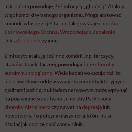
mikrobiota powoduje, że limfocyty „głupieją”. Atakują
więc komórki własnego organizmu. Mogą atakować
komórki własnego jelita, np. tak powstaje
choroba
Leśniowskiego-Crohna
,
Wrzodziejące Zapalenie
Jelita Grubego
czy inne.
Limfocyty atakują też inne komórki, np. tarczycy,
stawów, tkanki łącznej, powodując inne
choroby
autoimmunologiczne
. Wiele badań wskazuje też, że
nieprawidłowe oddziaływanie komórek bakteryjnych
z jelitem i później z układem nerwowym może wpłynąć
na pojawienie się autyzmu, choroby Parkinsona,
choroby Alzheimera
czy nawet na
depresję
lub
nowotwory. To potężna maszyneria, która musi
działać jak dobrze naoliwiony silnik.