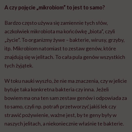
A czy pojęcie „mikrobiom” to jest to samo?
Bardzo często używa się zamiennie tych słów,
aczkolwiek mikrobiota ma końcówkę „biota”, czyli
„życie”. To organizmy żywe – bakterie, wirusy, grzyby,
itp. Mikrobiom natomiast to zestaw genów, które
znajdują się w jelitach. To cała pula genów wszystkich
tych żyjątek.
W toku nauki wyszło, że nie ma znaczenia, czy w jelicie
bytuje taka konkretna bakteria czy inna. Jeżeli
bowiem ma ona ten sam zestaw genów i odpowiada za
to samo, czyli np. potrafi przetworzyć jakiś lek czy
strawić pożywienie, ważne jest, by te geny były w
naszych jelitach, a niekoniecznie właśnie te bakterie.