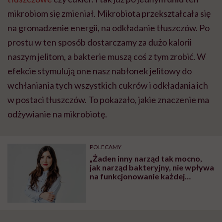
mikrobiom się zmieniał. Mikrobiota przekształcała się
na gromadzenie energii, na odkładanie tłuszczów. Po
prostu w ten sposób dostarczamy za dużo kalorii
naszym jelitom, a bakterie muszą coś z tym zrobić. W
efekcie stymulują one nasz nabłonek jelitowy do
wchłaniania tych wszystkich cukrów i odkładania ich
w postaci tłuszczów. To pokazało, jakie znaczenie ma
odżywianie na mikrobiotę.
POLECAMY
„Żaden inny narząd tak mocno,
jak narząd bakteryjny, nie wpływa
na funkcjonowanie każdej
komórki w naszym organizmie” –
mówi doktor nauk biologicznych
Patrycja Szachta