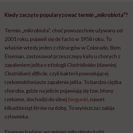
Kiedy zaczęto popularyzować termin „mikrobiota”?
Termin „mikrobiota”, choć powszechnie używany od
2001 roku, pojawił się de facto w 1958 roku. To
właśnie wtedy jeden z chirurgów w Colorado, Bem
Eiseman, zastosował przeszczepy kału u chorych z
zapaleniem jelita o etiologii
Clostridioides
(dawniej
Clostridium
)
difficile
, czyli bakterii powodującej
rzekomobłoniaste zapalenie jelita. To bardzo ciężka
choroba, gdzie na jelicie pojawiają się tzw. błony
rzekome, dochodzi do silnej
biegunki
, nawet
kilkadziesiąt litrów na dobę. To wyniszcza i zabija
człowieka.
Eiseman badając wcześniej mikrobioty ludzi,