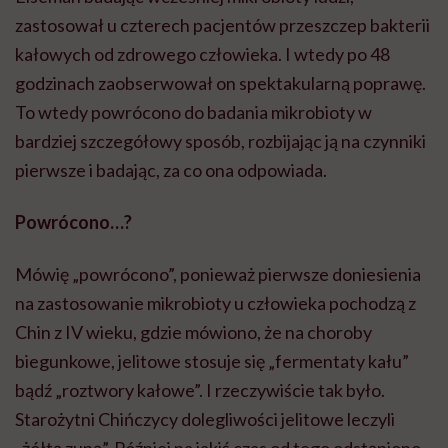
zastosował u czterech pacjentów przeszczep bakterii
kałowych od zdrowego człowieka. I wtedy po 48
godzinach zaobserwował on spektakularną poprawę.
To wtedy powrócono do badania mikrobioty w
bardziej szczegółowy sposób, rozbijając ją na czynniki
pierwsze i badając, za co ona odpowiada.
Powrócono…?
Mówię „powrócono”, ponieważ pierwsze doniesienia
na zastosowanie mikrobioty u człowieka pochodzą z
Chin z IV wieku, gdzie mówiono, że na choroby
biegunkowe, jelitowe stosuje się „fermentaty kału”
bądź „roztwory kałowe”. I rzeczywiście tak było.
Starożytni Chińczycy dolegliwości jelitowe leczyli
„żółtą zupą”. Później na jakiś czas od tego odstąpiono.