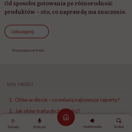
Od sposobu gotowania po różnorodność
produktów – oto, co naprawdę ma znaczenie.
Udostępnij
Przeczytasz w 9 min
SPIS TREŚCI
Ołów w diecie – co mówią najnowsze raporty?
Jak ołów trafia do żywności?
Strona główna
Im mniej, tym lepiej
Multimedia
Szukaj
Tematy
Podcast