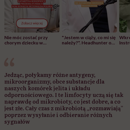
Zobacz więcej
Nie móc zostać przy
"Jestem w ciąży, co mi się
Wkró
chorym dziecku w
należy?". Headhunter o
Inst
szpitalu to tortura.
zmianie pokoleniowej u
atak
"Przeszkadzać w tym
kobiet w ciąży na rynku
wars
może chyba tylko
pracy
eksp
głupota i brak
wyobraźni"
Jedząc, połykamy różne antygeny,
mikroorganizmy, obce substancje dla
naszych komórek jelita i układu
odpornościowego. I te limfocyty uczą się tak
naprawdę od mikrobioty, co jest dobre, a co
jest złe. Cały czas z mikrobiotą „rozmawiają”
poprzez wysyłanie i odbieranie różnych
sygnałów