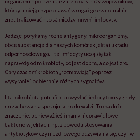
organizmu – potrzebuje zatem na straży wojowników,
którzy umieją rozpoznawać wroga i go ewentualnie
zneutralizować – to są między innymi limfocyty.
Jedząc, połykamy różne antygeny, mikroorganizmy,
obce substancje dla naszych komórek jelita i układu
odpornościowego. I te limfocyty uczą się tak
naprawdę od mikrobioty, co jest dobre, a co jest złe.
Cały czas z mikrobiotą „rozmawiają” poprzez
wysyłanie i odbieranie różnych sygnałów.
I ta mikrobiota potrafi albo wysłać limfocytom sygnały
do zachowania spokoju, albo do walki. To ma duże
znaczenie, ponieważ jeśli mamy nieprawidłowe
bakterie w jelitach, np. z powodu stosowania
antybiotyków czy niezdrowego odżywiania się, czyli w