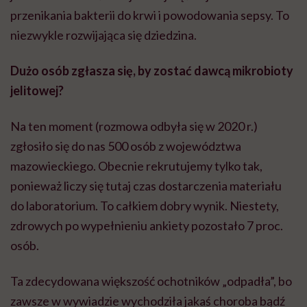
przenikania bakterii do krwi i powodowania sepsy. To
niezwykle rozwijająca się dziedzina.
Dużo osób zgłasza się, by zostać dawcą mikrobioty
jelitowej?
Na ten moment (rozmowa odbyła się w 2020 r.)
zgłosiło się do nas 500 osób z województwa
mazowieckiego. Obecnie rekrutujemy tylko tak,
ponieważ liczy się tutaj czas dostarczenia materiału
do laboratorium. To całkiem dobry wynik. Niestety,
zdrowych po wypełnieniu ankiety pozostało 7 proc.
osób.
Ta zdecydowana większość ochotników „odpadła”, bo
zawsze w wywiadzie wychodziła jakaś choroba bądź