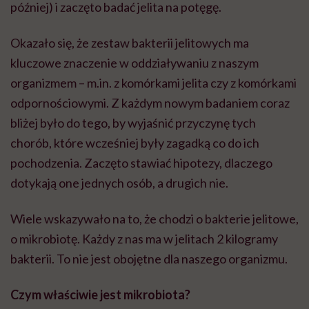
później) i zaczęto badać jelita na potęgę.
Okazało się, że zestaw bakterii jelitowych ma
kluczowe znaczenie w oddziaływaniu z naszym
organizmem – m.in. z komórkami jelita czy z komórkami
odpornościowymi. Z każdym nowym badaniem coraz
bliżej było do tego, by wyjaśnić przyczynę tych
chorób, które wcześniej były zagadką co do ich
pochodzenia. Zaczęto stawiać hipotezy, dlaczego
dotykają one jednych osób, a drugich nie.
Wiele wskazywało na to, że chodzi o bakterie jelitowe,
o mikrobiotę. Każdy z nas ma w jelitach 2 kilogramy
bakterii. To nie jest obojętne dla naszego organizmu.
Czym właściwie jest mikrobiota?