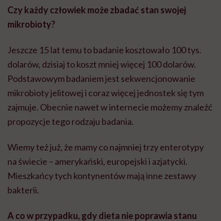
Czy każdy człowiek może zbadać stan swojej
mikrobioty?
Jeszcze 15 lat temu to badanie kosztowało 100 tys.
dolarów, dzisiaj to koszt mniej więcej 100 dolarów.
Podstawowym badaniem jest sekwencjonowanie
mikrobioty jelitowej i coraz więcej jednostek się tym
zajmuje. Obecnie nawet w internecie możemy znaleźć
propozycje tego rodzaju badania.
Wiemy też już, że mamy co najmniej trzy enterotypy
na świecie – amerykański, europejski i azjatycki.
Mieszkańcy tych kontynentów mają inne zestawy
bakterii.
A co w przypadku, gdy dieta nie poprawia stanu