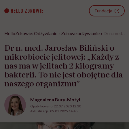
Go
to
Fundacja
content
HelloZdrowie: Odżywianie
›
Zdrowe odżywianie
›
Dr n. med. Ja
Dr n. med. Jarosław Biliński o
mikrobiocie jelitowej: „Każdy z
nas ma w jelitach 2 kilogramy
bakterii. To nie jest obojętne dla
naszego organizmu”
Magdalena Bury-Motyl
Opublikowano:
22.07.2020 12:38
Aktualizacja:
09.01.2025 14:48