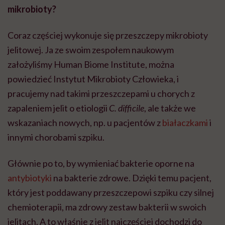
mikrobioty?
Coraz częściej wykonuje się przeszczepy mikrobioty
jelitowej. Ja ze swoim zespołem naukowym
założyliśmy Human Biome Institute, można
powiedzieć Instytut Mikrobioty Człowieka, i
pracujemy nad takimi przeszczepami u chorych z
zapaleniem jelit o etiologii
C. difficile
, ale także we
wskazaniach nowych, np. u pacjentów z
białaczkami
i
innymi chorobami szpiku.
Głównie po to, by wymieniać bakterie oporne na
antybiotyki
na bakterie zdrowe. Dzięki temu pacjent,
który jest poddawany przeszczepowi szpiku czy silnej
chemioterapii, ma zdrowy zestaw bakterii w swoich
jelitach. A to właśnie z jelit najczęściej dochodzi do