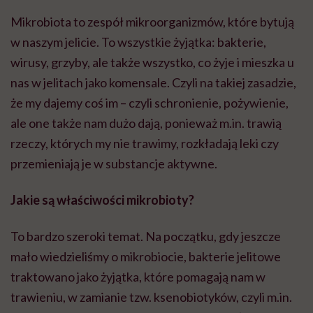
Mikrobiota to zespół mikroorganizmów, które bytują
w naszym jelicie. To wszystkie żyjątka: bakterie,
wirusy, grzyby, ale także wszystko, co żyje i mieszka u
nas w jelitach jako komensale. Czyli na takiej zasadzie,
że my dajemy coś im – czyli schronienie, pożywienie,
ale one także nam dużo dają, ponieważ m.in. trawią
rzeczy, których my nie trawimy, rozkładają leki czy
przemieniają je w substancje aktywne.
Jakie są właściwości mikrobioty?
To bardzo szeroki temat. Na początku, gdy jeszcze
mało wiedzieliśmy o mikrobiocie, bakterie jelitowe
traktowano jako żyjątka, które pomagają nam w
trawieniu, w zamianie tzw. ksenobiotyków, czyli m.in.