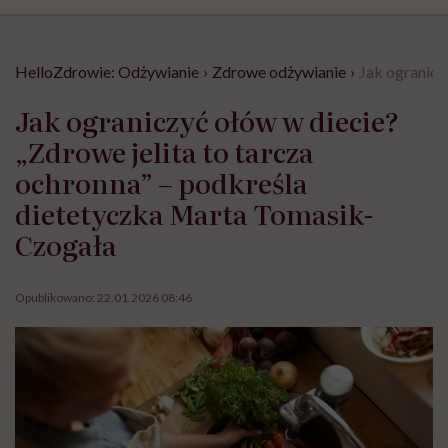
HelloZdrowie: Odżywianie
›
Zdrowe odżywianie
›
Jak ogranicz
Jak ograniczyć ołów w diecie?
„Zdrowe jelita to tarcza
ochronna” – podkreśla
dietetyczka Marta Tomasik-
Czogała
Opublikowano:
22.01.2026 08:46