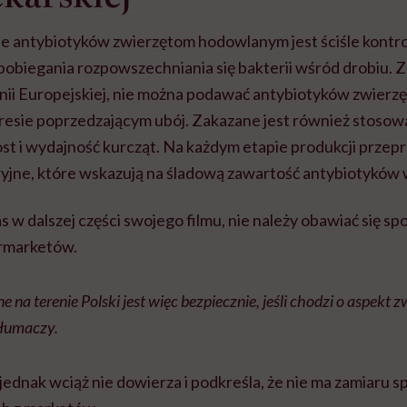
 antybiotyków zwierzętom hodowlanym jest ściśle kontro
apobiegania rozpowszechniania się bakterii wśród drobiu. 
ii Europejskiej, nie można podawać antybiotyków zwierzę
esie poprzedzającym ubój. Zakazane jest również stosow
st i wydajność kurcząt. Na każdym etapie produkcji przep
yjne, które wskazują na śladową zawartość antybiotyków 
 w dalszej części swojego filmu, nie należy obawiać się s
rmarketów.
na terenie Polski jest więc bezpiecznie, jeśli chodzi o aspekt 
tłumaczy.
jednak wciąż nie dowierza i podkreśla, że nie ma zamiaru