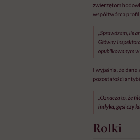
zwierzętom hodowla
współtwórca profi
„Sprawdzam, ile a
Główny Inspektora
opublikowanym wi
I wyjaśnia, że dan
pozostałości antyb
„Oznacza to, że
ni
indyka, gęsi czy k
Rolki