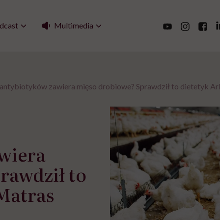
Multimedia
dcast
e antybiotyków zawiera mięso drobiowe? Sprawdził to dietetyk A
awiera
rawdził to
 Matras