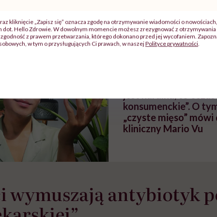
szkadzać
zmianie pokoleniowej u
atakach paniki. Z
tylko
kobiet w ciąży na rynku
warsztat pacjen
raz kliknięcie „Zapisz się” oznacza zgodę na otrzymywanie wiadomości o nowościach
braźni"
pracy
ekspercki
ch dot. Hello Zdrowie. W dowolnym momencie możesz zrezygnować z otrzymywania 
zgodność z prawem przetwarzania, którego dokonano przed jej wycofaniem. Zapoznaj
sobowych, w tym o przysługujących Ci prawach, w naszej
Polityce prywatności
.
POLECAMY
„Sprzedaż mięsa ost
wodą pod nazwą sur
jest karalna, to oszu
konsumenckie”. O tym
„czyste mięso” mówi 
kliniczny Mario Vu
i wymuszają antybiotyk 
ekarskiej”