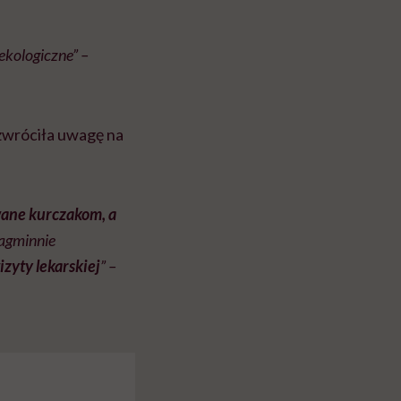
 ekologiczne” –
 zwróciła uwagę na
wane kurczakom, a
gminnie
zyty lekarskiej
” –