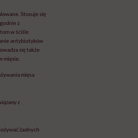
lowane. Stosuje się
Zgodnie z
tom w ściśle
anie antybiotyków
rowadza się także
w mięsie.
pożywania mięsa
związany z
 spożywać żadnych