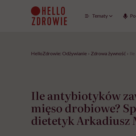
Go
to
content
Tematy
Po
HelloZdrowie: Odżywianie
›
Zdrowa żywność
›
Il
Ile antybiotyków z
mięso drobiowe? Sp
dietetyk Arkadiusz