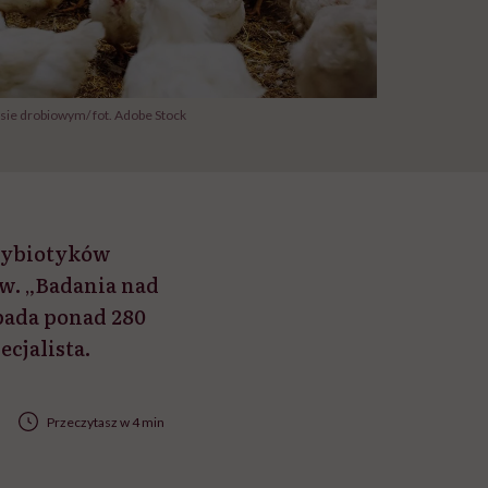
ęsie drobiowym/ fot. Adobe Stock
ntybiotyków
w. „Badania nad
bada ponad 280
cjalista.
Przeczytasz w 4 min