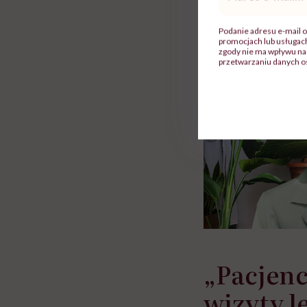
mail
*
ie”
zapobiegać nowotworom
to tortura. "Prze
w tym może chyba 
Podanie adresu e-mail o
głupota i brak wyo
promocjach lub usługa
zgody nie ma wpływu na 
przetwarzaniu danych o
„Pacjenc
wizyty l