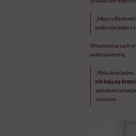
produktów mięsnyc
„Mięso z Biedronki 
podkreśla jeden z 
W komentarzach wyp
ważną kwestię.
„Mnie dziwi jedno,
nie boją się bran
spotykam sytuacje
zaznacza.