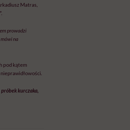
rkadiusz Matras,
.
tem prowadzi
– mówi na
ch pod kątem
 nieprawidłowości.
h próbek kurczaka,