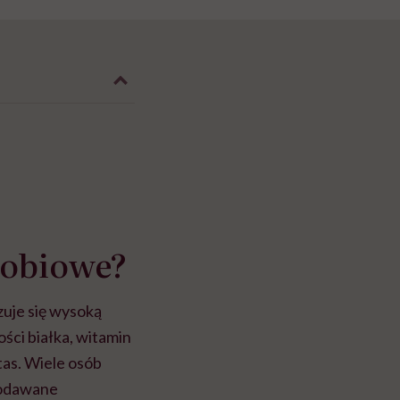
robiowe?
zuje się wysoką
ości białka, witamin
tas. Wiele osób
 podawane