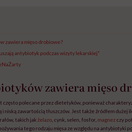
ów zawiera mięso drobiowe?
szają antybiotyk podczas wizyty lekarskiej”
ieNaŻarty
biotyków zawiera mięso d
t często polecane przez dietetyków, ponieważ charaktery
i niską zawartością tłuszczów. Jest także źródłem dużej il
rałów, takich jak
żelazo
, cynk, selen, fosfor,
magnez
czy po
spożywania tego rodzaju mięsa ze względu na antybiotyki