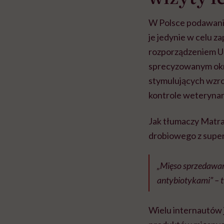
W Polsce podawanie
je jedynie w celu z
rozporządzeniem Un
sprecyzowanym okr
stymulujących wzro
kontrole weterynar
Jak tłumaczy Matras
drobiowego z supe
„Mięso sprzedawane 
antybiotykami” – 
Wielu internautów 