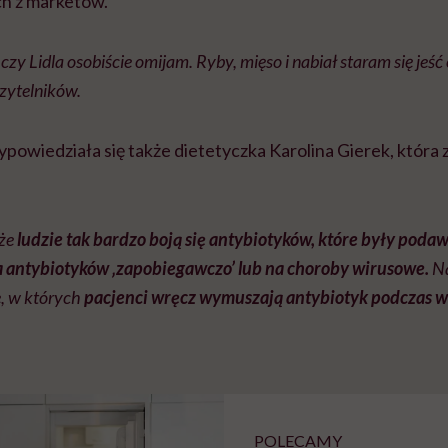
h z marketów.
czy Lidla osobiście omijam. Ryby, mięso i nabiał staram się jeść
czytelników.
owiedziała się także dietetyczka Karolina Gierek, która
 że
ludzie tak bardzo boją się antybiotyków, które były poda
ia antybiotyków ‚zapobiegawczo’ lub na choroby wirusowe.
Na
, w których
pacjenci wręcz wymuszają antybiotyk podczas wi
POLECAMY