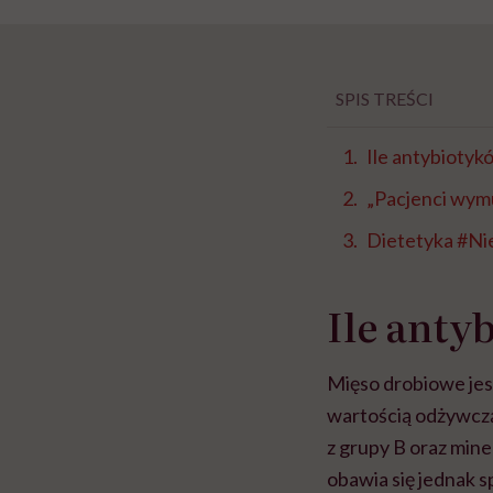
SPIS TREŚCI
Ile antybiotyk
„Pacjenci wymu
Dietetyka #N
Ile anty
Mięso drobiowe jes
wartością odżywczą 
z grupy B oraz mine
obawia się jednak 