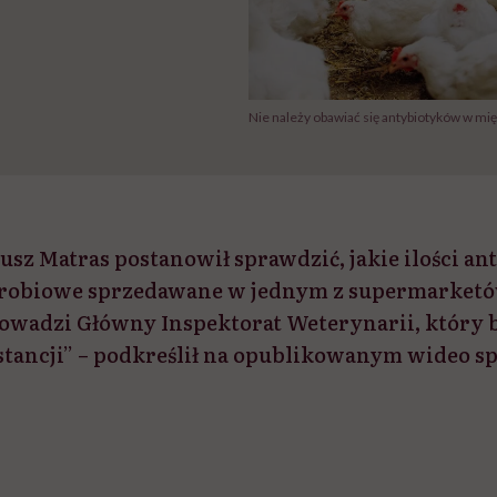
Nie należy obawiać się antybiotyków w mi
usz Matras postanowił sprawdzić, jakie ilości a
drobiowe sprzedawane w jednym z supermarketó
wadzi Główny Inspektorat Weterynarii, który 
tancji” – podkreślił na opublikowanym wideo spe