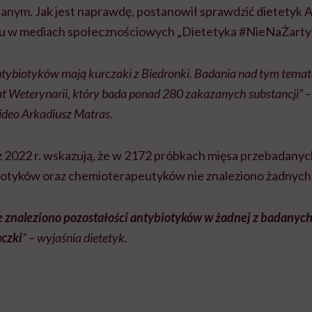
nym. Jak jest naprawdę, postanowił sprawdzić dietetyk A
lu w mediach społecznościowych „Dietetyka #NieNaŻarty”
ntybiotyków mają kurczaki z Biedronki. Badania nad tym tema
t Weterynarii, który bada ponad 280 zakazanych substancji” 
deo Arkadiusz Matras.
e z 2022 r. wskazują, że w 2172 próbkach mięsa przebadany
iotyków oraz chemioterapeutyków nie znaleziono żadnych
e znaleziono pozostałości antybiotyków w żadnej z badanyc
aczki
” – wyjaśnia dietetyk.