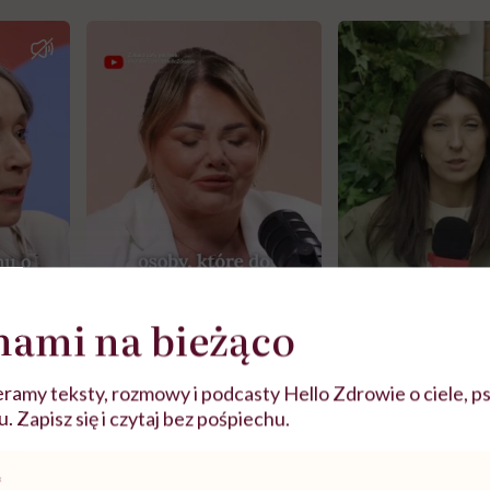
nami na bieżąco
j
ramy teksty, rozmowy i podcasty Hello Zdrowie o ciele, ps
 Zapisz się i czytaj bez pośpiechu.
zy
"Jestem w ciąży, co mi się
Wkrótce nowa "
szpitalu
należy?". Headhunter o
Instrukcja". Tym 