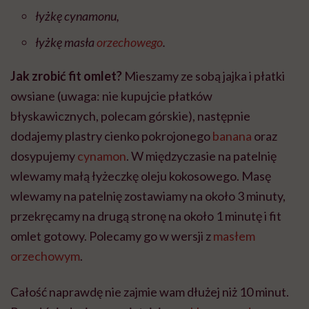
łyżkę cynamonu,
łyżkę masła
orzechowego
.
Jak zrobić fit omlet?
Mieszamy ze sobą jajka i płatki
owsiane (uwaga: nie kupujcie płatków
błyskawicznych, polecam górskie), następnie
dodajemy plastry cienko pokrojonego
banana
oraz
dosypujemy
cynamon
. W międzyczasie na patelnię
wlewamy małą łyżeczkę oleju kokosowego. Masę
wlewamy na patelnię zostawiamy na około 3 minuty,
przekręcamy na drugą stronę na około 1 minutę i fit
omlet gotowy. Polecamy go w wersji z
masłem
orzechowym
.
Całość naprawdę nie zajmie wam dłużej niż 10 minut.