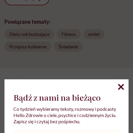
Powiązane tematy:
Diety odchudzające
Fitness
omlet
Przepisy kulinarne
Śniadanie
HelloZdrowie: Odżywianie
›
Diety
›
Kamil Suwała: „Wiele modnyc
Bądź z nami na bieżąco
Kamil Suwała: „Wiele modnych
diet, które trendują dziś w social
Co tydzień wybieramy teksty, rozmowy i podcasty
mediach, łączą dwie rzeczy:
Hello Zdrowie o ciele, psychice i codziennym życiu.
Zapisz się i czytaj bez pośpiechu.
eliminacje i udziwnienia”
Adres