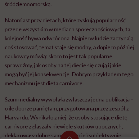
mechanizmu jest dieta carnivore.
Szum medialny wywołała zwłaszcza jedna publikacja –
o ile dobrze pamiętam, przygotowana przez zespół z
Harvardu. Wynikało z niej, że osoby stosujące dietę
carnivore zgłaszały niewiele skutków ubocznych,
deklarowały dobre samopoczucie i subiektywnie
oceniały, że ten sposób żywienia im służy. Pojawiły się
też informacje o poprawie kontroli glikemii, ale
jednocześnie pogorszeniu parametrów lipidowych.
Trzeba jednak bardzo wyraźnie powiedzieć, że nie
było to badanie, w którym 100 osób wprowadzono na
dietę carnivore, a kolejne 100 na przykład na dietę
śródziemnomorską i potem porównano efekty, tylko
to była praca ankietowa. Naukowcy znaleźli w