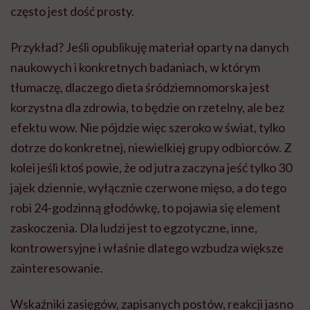
jajek dziennie, wyłącznie czerwone mięso, a do tego
robi 24-godzinną głodówkę, to pojawia się element
zaskoczenia. Dla ludzi jest to egzotyczne, inne,
kontrowersyjne i właśnie dlatego wzbudza większe
zainteresowanie.
Wskaźniki zasięgów, zapisanych postów, reakcji jasno
pokazują, że nie publikacje naukowe, ani nawet
niekoniecznie treści popularnonaukowe, a
alternatywne, skrajne podejścia niosą się w social
mediach. A niestety dzisiaj to właśnie social media w
dużej mierze dyktują trendy. I wydaje mi się, że
właśnie z tego bierze się ten paradoks.
A gdybyśmy mieli się przyjrzeć takim cechom
wspólnym diet, które stają się viralowe, to jakie one