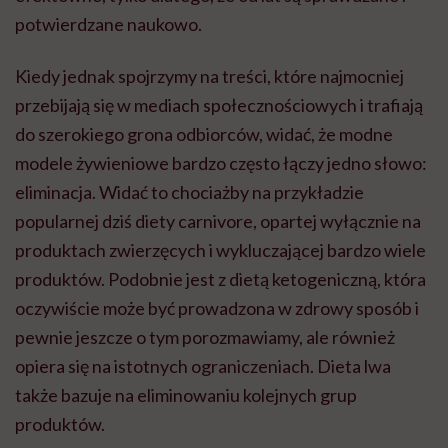
produktów. Podobnie jest z dietą ketogeniczną, która
oczywiście może być prowadzona w zdrowy sposób i
pewnie jeszcze o tym porozmawiamy, ale również
opiera się na istotnych ograniczeniach. Dieta lwa
także bazuje na eliminowaniu kolejnych grup
produktów.
Drugim wspólnym elementem jest szukanie
udziwnień. Nie chcę, żeby zabrzmiało to zbyt
oceniająco, ale widać tendencję do przesuwania
granic i wybierania coraz bardziej skrajnych
rozwiązań. Przykładem może być post przerywany. Z
prostego ograniczenia okna żywieniowego (na
przykład post 12-14-godzinny od kolacji do śniadania)
u części osób przechodzi on w posty trwające 20, 22