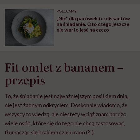
"Przeszkadzać w tym
kobiet w ciąży na rynku
wars
może chyba tylko
pracy
eksp
POLECAMY
głupota i brak
„Nie” dla parówek i croissantów
wyobraźni"
na śniadanie. Oto czego jeszcze
nie warto jeść na czczo
Fit omlet z bananem –
przepis
To, że śniadanie jest najważniejszym posiłkiem dnia,
nie jest żadnym odkryciem. Doskonale wiadomo, że
wszyscy to wiedzą, ale niestety wciąż znam bardzo
wiele osób, które się do tego nie chcą zastosować,
tłumacząc się brakiem czasu rano (?!).