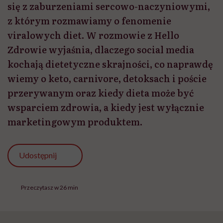
Udostępnij
Przeczytasz w 26 min
Marta Dragan: Dietetyka jest dziś jedną z najlepiej
przebadanych dziedzin medycyny i już sporo wiemy
o żywieniu, wpływie żywienia na zdrowie
metaboliczne, na choroby serca na długość życia,
jakość, a jednocześnie trudno jest znaleźć drugą
taką dziedzinę, która tak łatwo poddaje się
trendom. Skąd ten paradoks?