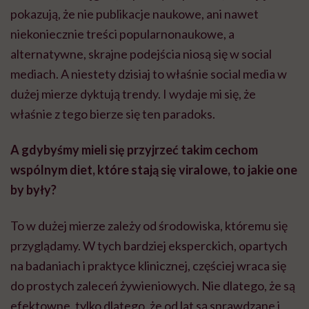
by były?
To w dużej mierze zależy od środowiska, któremu się
przyglądamy. W tych bardziej eksperckich, opartych
na badaniach i praktyce klinicznej, częściej wraca się
do prostych zaleceń żywieniowych. Nie dlatego, że są
efektowne, tylko dlatego, że od lat są sprawdzane i
potwierdzane naukowo.
Kiedy jednak spojrzymy na treści, które najmocniej
przebijają się w mediach społecznościowych i trafiają
do szerokiego grona odbiorców, widać, że modne
modele żywieniowe bardzo często łączy jedno słowo:
eliminacja. Widać to chociażby na przykładzie
popularnej dziś diety carnivore, opartej wyłącznie na
produktach zwierzęcych i wykluczającej bardzo wiele