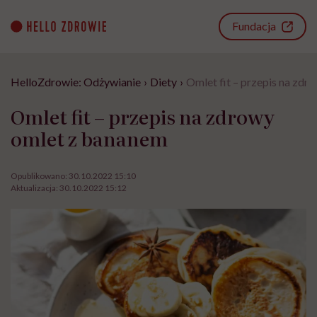
Go
to
Fundacja
content
HelloZdrowie: Odżywianie
›
Diety
›
Omlet fit – przepis na zd
Omlet fit – przepis na zdrowy
omlet z bananem
Opublikowano:
30.10.2022 15:10
Aktualizacja:
30.10.2022 15:12