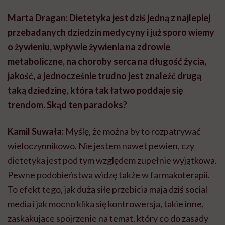
Kamil Suwała:
Myślę, że można by to rozpatrywać
wieloczynnikowo. Nie jestem nawet pewien, czy
dietetyka jest pod tym względem zupełnie wyjątkowa.
Pewne podobieństwa widzę także w farmakoterapii.
To efekt tego, jak dużą siłę przebicia mają dziś social
media i jak mocno klika się kontrowersja, takie inne,
zaskakujące spojrzenie na temat, który co do zasady
często jest dość prosty.
Przykład? Jeśli opublikuję materiał oparty na danych
naukowych i konkretnych badaniach, w którym
tłumaczę, dlaczego dieta śródziemnomorska jest
korzystna dla zdrowia, to będzie on rzetelny, ale bez
efektu wow. Nie pójdzie więc szeroko w świat, tylko
dotrze do konkretnej, niewielkiej grupy odbiorców. Z
kolei jeśli ktoś powie, że od jutra zaczyna jeść tylko 30