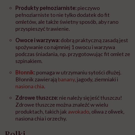
Produkty pełnoziarniste:
pieczywo
pełnoziarniste to nie tylko dodatek do fit
omletów, ale także świetny sposób, aby rano
przyspieszyć trawienie.
Owoce i warzywa:
dobrą praktyczną zasadą jest
spożywanie co najmniej 1 owocu i warzywa
podczas śniadania, np. przygotowując fit omlet ze
szpinakiem.
Błonnik
:
pomaga w utrzymaniu sytości dłużej.
Błonnik zawierają
banany
, jagody, ziemniaki i
nasiona chia
.
Zdrowe tłuszcze:
nie należy się jeść tłuszczu!
Zdrowe tłuszcze można znaleźć w wielu
produktach, takich jak
awokado
, oliwa z oliwek,
nasiona chia i orzechy.
Rolki