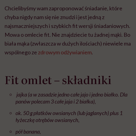
Chcielibyśmy wam zaproponować śniadanie, które
chyba nigdy nam się nie znudzi i jest jedną z
najsmaczniejszych i szybkich fit wersji śniadaniowych.
Mowa o omlecie fit. Nie znajdziecie tu żadnej mąki. Bo
biała mąka (zwłaszcza w dużych ilościach) niewiele ma
wspólnego ze
zdrowym odżywianiem
.
Fit omlet – składniki
jajka (a w zasadzie jedno całe jajo i jedno białko. Dla
panów polecam 3 całe jaja i 2 białka),
ok. 50 g płatków owsianych (lub jaglanych) plus 1
łyżeczkę otrębów owsianych,
pół banana,