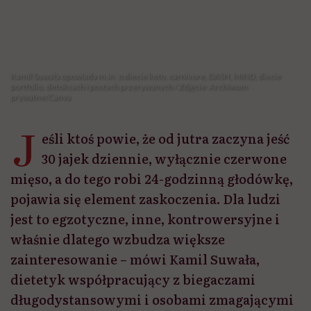
mięso, a do tego robi 24-godzinną głodówkę,
pojawia się element zaskoczenia. Dla ludzi
jest to egzotyczne, inne, kontrowersyjne i
właśnie dlatego wzbudza większe
zainteresowanie – mówi Kamil Suwała,
dietetyk współpracujący z biegaczami
długodystansowymi i osobami zmagającymi
się z zaburzeniami sercowo-naczyniowymi,
z którym rozmawiamy o fenomenie
viralowych diet. W rozmowie z Hello
Zdrowie wyjaśnia, dlaczego social media
kochają dietetyczne skrajności, co naprawdę
wiemy o keto, carnivore, detoksach i poście
przerywanym oraz kiedy dieta może być
wsparciem zdrowia, a kiedy jest wyłącznie
marketingowym produktem.