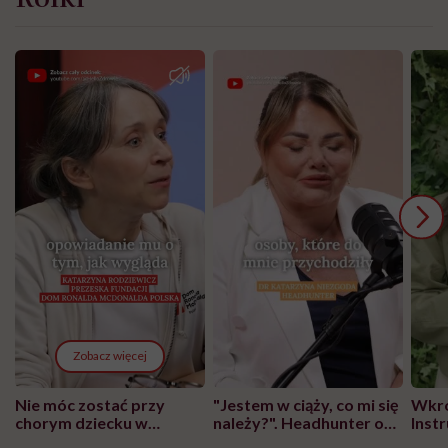
Zobacz więcej
Nie móc zostać przy
"Jestem w ciąży, co mi się
Wkró
chorym dziecku w
należy?". Headhunter o
Inst
szpitalu to tortura.
zmianie pokoleniowej u
atak