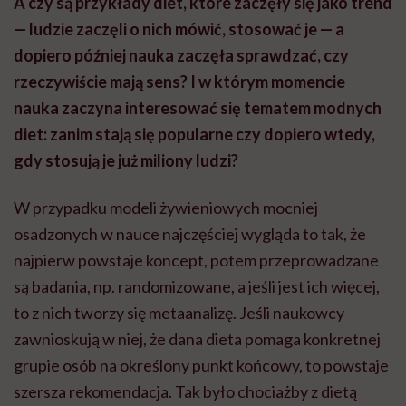
osadzonych w nauce najczęściej wygląda to tak, że
najpierw powstaje koncept, potem przeprowadzane
są badania, np. randomizowane, a jeśli jest ich więcej,
to z nich tworzy się metaanalizę. Jeśli naukowcy
zawnioskują w niej, że dana dieta pomaga konkretnej
grupie osób na określony punkt końcowy, to powstaje
szersza rekomendacja. Tak było chociażby z dietą
śródziemnomorską.
Natomiast przy dietach, które zyskują popularność
przede wszystkim w mediach społecznościowych, ta
kolejność bywa odwrócona. Najpierw ludzie zaczynają
coś stosować, temat staje się modny, a dopiero później
naukowcy mówią: skoro to jest tak popularne,
sprawdźmy, jak osoby na tej diecie się czują i jakie
mogą być jej konsekwencje. Dobrym przykładem tego