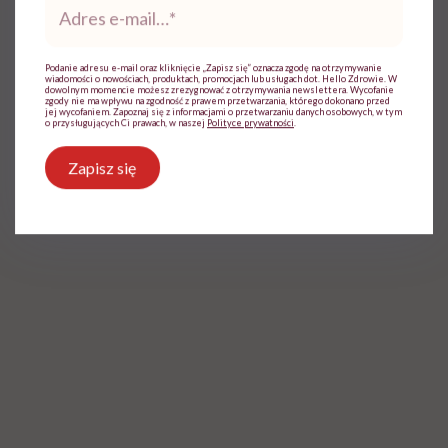
e-
mail
*
Marta Dragan
Opublikowano:
15.05.2026 09:09
Podanie adresu e-mail oraz kliknięcie „Zapisz się” oznacza zgodę na otrzymywanie
Aktualizacja:
15.05.2026 10:38
wiadomości o nowościach, produktach, promocjach lub usługach dot. Hello Zdrowie. W
dowolnym momencie możesz zrezygnować z otrzymywania newslettera. Wycofanie
zgody nie ma wpływu na zgodność z prawem przetwarzania, którego dokonano przed
jej wycofaniem. Zapoznaj się z informacjami o przetwarzaniu danych osobowych, w tym
o przysługujących Ci prawach, w naszej
Polityce prywatności
.
Zapisz się
Kamil Suwała opowiada m.in. o diecie keto, carnivore, DASH, MIND, diecie
portfolio, detoksach i postach przerywanych / Zdjęcie: Archiwum
prywatne/Canva
J
eśli ktoś powie, że od jutra zaczyna jeść
30 jajek dziennie, wyłącznie czerwone