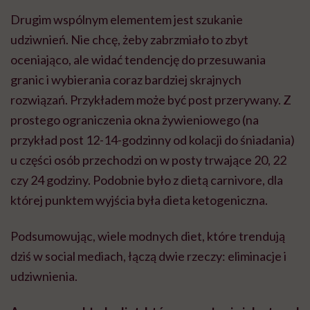
czy 24 godziny. Podobnie było z dietą carnivore, dla
której punktem wyjścia była dieta ketogeniczna.
Podsumowując, wiele modnych diet, które trendują
dziś w social mediach, łączą dwie rzeczy: eliminacje i
udziwnienia.
A czy są przykłady diet, które zaczęły się jako trend
— ludzie zaczęli o nich mówić, stosować je — a
dopiero później nauka zaczęła sprawdzać, czy
rzeczywiście mają sens? I w którym momencie
nauka zaczyna interesować się tematem modnych
diet: zanim stają się popularne czy dopiero wtedy,
gdy stosują je już miliony ludzi?
W przypadku modeli żywieniowych mocniej