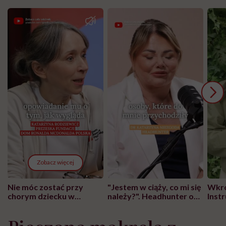
Zobacz więcej
Nie móc zostać przy
"Jestem w ciąży, co mi się
Wkró
chorym dziecku w
należy?". Headhunter o
Inst
szpitalu to tortura.
zmianie pokoleniowej u
atak
"Przeszkadzać w tym
kobiet w ciąży na rynku
wars
może chyba tylko
pracy
eksp