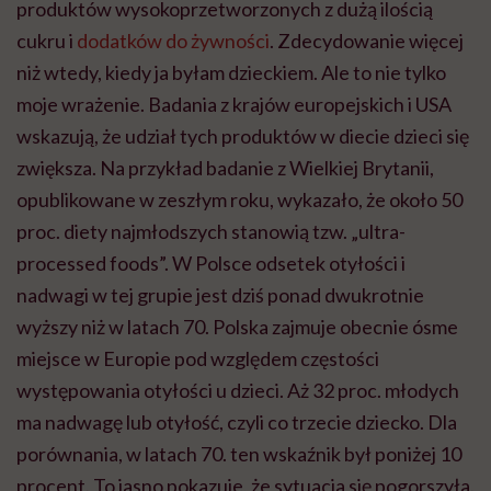
produktów wysokoprzetworzonych z dużą ilością
cukru i
dodatków do żywności
. Zdecydowanie więcej
niż wtedy, kiedy ja byłam dzieckiem. Ale to nie tylko
moje wrażenie. Badania z krajów europejskich i USA
wskazują, że udział tych produktów w diecie dzieci się
zwiększa. Na przykład badanie z Wielkiej Brytanii,
opublikowane w zeszłym roku, wykazało, że około 50
proc. diety najmłodszych stanowią tzw. „ultra-
processed foods”. W Polsce odsetek otyłości i
nadwagi w tej grupie jest dziś ponad dwukrotnie
wyższy niż w latach 70. Polska zajmuje obecnie ósme
miejsce w Europie pod względem częstości
występowania otyłości u dzieci. Aż 32 proc. młodych
ma nadwagę lub otyłość, czyli co trzecie dziecko. Dla
porównania, w latach 70. ten wskaźnik był poniżej 10
procent. To jasno pokazuje, że sytuacja się pogorszyła.