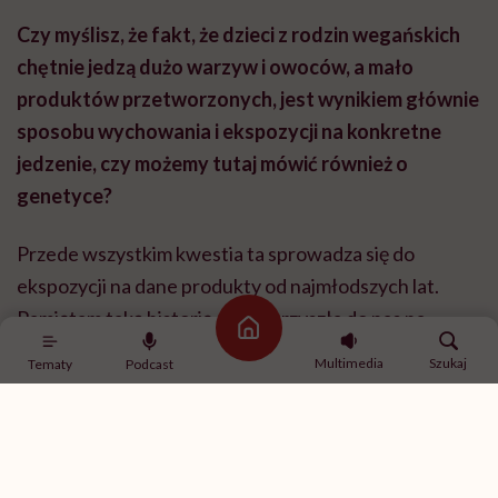
Czy myślisz, że fakt, że dzieci z rodzin wegańskich
chętnie jedzą dużo warzyw i owoców, a mało
produktów przetworzonych, jest wynikiem głównie
sposobu wychowania i ekspozycji na konkretne
jedzenie, czy możemy tutaj mówić również o
genetyce?
Przede wszystkim kwestia ta sprowadza się do
ekspozycji na dane produkty od najmłodszych lat.
Pamiętam taką historię, kiedy przyszła do nas na
Strona główna
badanie dziewczynka, weganka, miała może 6–7 lat i
Multimedia
Szukaj
Tematy
Podcast
trzymała w ręce obrany seler korzeniowy. Po prostu
go sobie skubała, tak jak inne dzieci potrafią podjadać
popcorn czy czipsy. Badania pokazują, że to nie
genetyka czy jakieś specjalne predyspozycje decydują