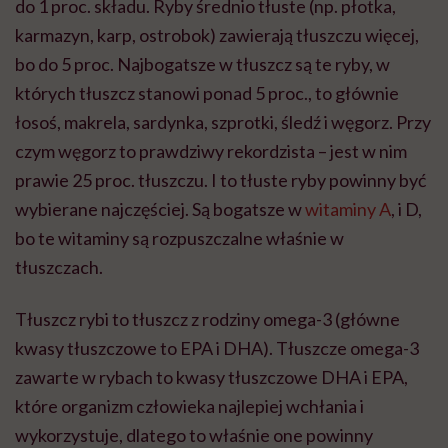
do 1 proc. składu. Ryby średnio tłuste (np. płotka,
karmazyn, karp, ostrobok) zawierają tłuszczu więcej,
bo do 5 proc. Najbogatsze w tłuszcz są te ryby, w
których tłuszcz stanowi ponad 5 proc., to głównie
łosoś, makrela, sardynka, szprotki, śledź i węgorz. Przy
czym węgorz to prawdziwy rekordzista – jest w nim
prawie 25 proc. tłuszczu. I to tłuste ryby powinny być
wybierane najczęściej. Są bogatsze w
witaminy A
, i D,
bo te witaminy są rozpuszczalne właśnie w
tłuszczach.
Tłuszcz rybi to tłuszcz z rodziny omega-3 (główne
kwasy tłuszczowe to EPA i DHA). Tłuszcze omega-3
zawarte w rybach to kwasy tłuszczowe DHA i EPA,
które organizm człowieka najlepiej wchłania i
wykorzystuje, dlatego to właśnie one powinny