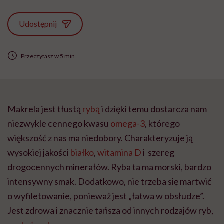
Udostępnij
Przeczytasz w 5 min
Makrela jest tłustą
rybą
i dzięki temu dostarcza nam
niezwykle cennego kwasu
omega-3
, którego
większość z nas ma niedobory. Charakteryzuje ją
wysokiej jakości
białko
,
witamina D
i szereg
drogocennych minerałów. Ryba ta ma morski, bardzo
intensywny smak. Dodatkowo, nie trzeba się martwić
o wyfiletowanie, ponieważ jest „łatwa w obsłudze”.
Jest zdrowa i znacznie tańsza od innych rodzajów ryb,