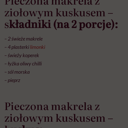
Pieczona makrela z
głupota i brak
ziołowym kuskusem –
wyobraźni"
s
kładniki (na 2 porcje):
– 2 świeże makrele
– 4 plasterki
limonki
– świeży koperek
– łyżka oliwy chilli
– sól morska
– pieprz
Pieczona makrela z
ziołowym kuskusem –