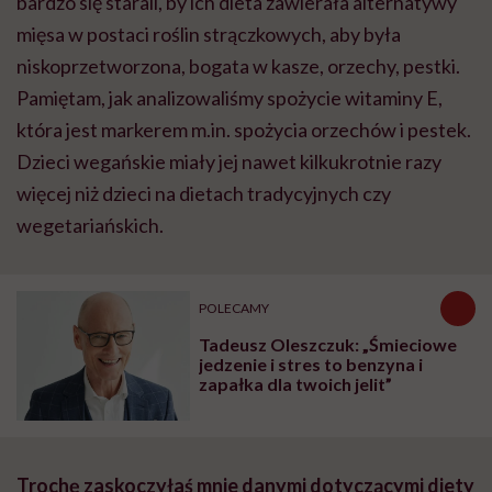
bardzo się starali, by ich dieta zawierała alternatywy
mięsa w postaci roślin strączkowych, aby była
niskoprzetworzona, bogata w kasze, orzechy, pestki.
Pamiętam, jak analizowaliśmy spożycie witaminy E,
która jest markerem m.in. spożycia orzechów i pestek.
Dzieci wegańskie miały jej nawet kilkukrotnie razy
więcej niż dzieci na dietach tradycyjnych czy
wegetariańskich.
POLECAMY
Tadeusz Oleszczuk: „Śmieciowe
jedzenie i stres to benzyna i
zapałka dla twoich jelit”
Trochę zaskoczyłaś mnie danymi dotyczącymi diety