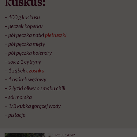
k
uskus:
– 100 g kuskusu
– pęczek koperku
– pół pęczka natki
pietruszki
– pół pęczka mięty
– pół pęczka kolendry
– sok z 1 cytryny
– 1 ząbek
czosnku
– 1 ogórek wężowy
– 2 łyżki oliwy o smaku chili
– sól morska
– 1/3 kubka gorącej wody
– pistacj
e
POLECAMY