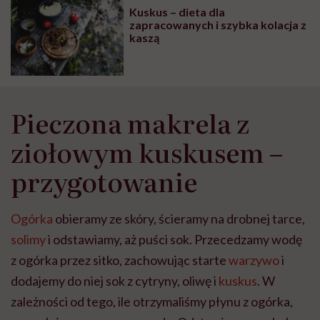
Kuskus – dieta dla
zapracowanych i szybka kolacja z
kaszą
Pieczona makrela z
ziołowym kuskusem –
przygotowanie
Ogórka
obieramy ze skóry, ścieramy na drobnej tarce,
solimy
i odstawiamy, aż puści sok. Przecedzamy wodę
z ogórka przez sitko, zachowując starte
warzywo
i
dodajemy do niej sok z cytryny, oliwę i
kuskus
. W
zależności od tego, ile otrzymaliśmy płynu z ogórka,