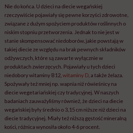
Nie do końca. U dzieci na diecie wegańskiej
rzeczywiście pojawiały się pewne korzyści zdrowotne,
związane z dużym spożyciem produktów roślinnych o
niskim stopniu przetworzenia. Jednak to nie jest w
stanie skompensować niedoborów, jakie powstają w
takiej diecie ze względu na brak pewnych składników
odżywczych, które są zawarte wyłącznie w
produktach zwierzęcych. Pojawiały u tych dzieci
niedobory witaminy B12,
witaminy D
, a także żelaza.
Spożywały też mniej np. wapnia niż rówieśnicy na
diecie wegetariańskiej czy tradycyjnej. W naszych
badaniach zauważyliśmy również, że dzieci na diecie
wegańskiej były średnio o 3,15 cm niższe niż dzieci na
diecie tradycyjnej. Miały też niższą gęstość mineralną
kości, różnica wynosiła około 4-6 procent.