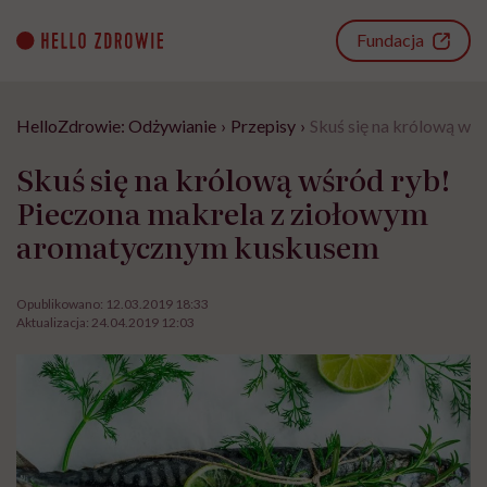
Go
to
Fundacja
content
HelloZdrowie: Odżywianie
›
Przepisy
›
Skuś się na królową w
Skuś się na królową wśród ryb!
Pieczona makrela z ziołowym
aromatycznym kuskusem
Opublikowano:
12.03.2019 18:33
Aktualizacja:
24.04.2019 12:03