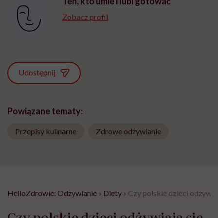
Ten, kto umie i lubi gotować
Zobacz profil
Udostępnij
Powiązane tematy:
Przepisy kulinarne
Zdrowe odżywianie
HelloZdrowie: Odżywianie
›
Diety
›
Czy polskie dzieci odżywi
Czy polskie dzieci odżywiają się