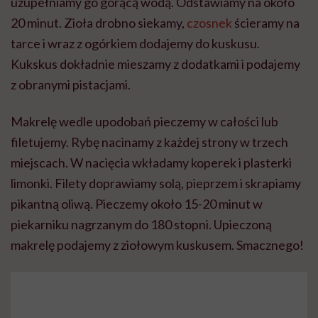
uzupełniamy go gorącą wodą. Odstawiamy na około
20 minut. Zioła drobno siekamy,
czosnek
ścieramy na
tarce i wraz z ogórkiem dodajemy do kuskusu.
Kukskus dokładnie mieszamy z dodatkami i podajemy
z obranymi pistacjami.
Makrelę wedle upodobań pieczemy w całości lub
filetujemy. Rybę nacinamy z każdej strony w trzech
miejscach. W nacięcia wkładamy koperek i plasterki
limonki. Filety doprawiamy solą, pieprzem i skrapiamy
pikantną oliwą. Pieczemy około 15-20 minut w
piekarniku nagrzanym do 180 stopni. Upieczoną
makrelę podajemy z ziołowym kuskusem. Smacznego!