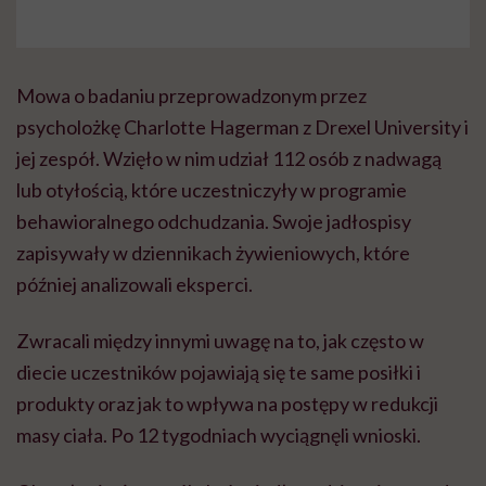
Mowa o badaniu przeprowadzonym przez
psycholożkę Charlotte Hagerman z Drexel University i
jej zespół. Wzięło w nim udział 112 osób z nadwagą
lub otyłością, które uczestniczyły w programie
behawioralnego odchudzania. Swoje jadłospisy
zapisywały w dziennikach żywieniowych, które
później analizowali eksperci.
Zwracali między innymi uwagę na to, jak często w
diecie uczestników pojawiają się te same posiłki i
produkty oraz jak to wpływa na postępy w redukcji
masy ciała. Po 12 tygodniach wyciągnęli wnioski.