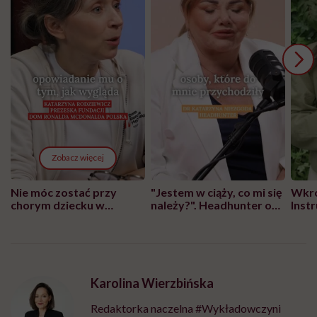
Zobacz więcej
Nie móc zostać przy
"Jestem w ciąży, co mi się
Wkró
chorym dziecku w
należy?". Headhunter o
Inst
szpitalu to tortura.
zmianie pokoleniowej u
atak
"Przeszkadzać w tym
kobiet w ciąży na rynku
wars
może chyba tylko
pracy
eksp
głupota i brak
wyobraźni"
Karolina Wierzbińska
Redaktorka naczelna #Wykładowczyni