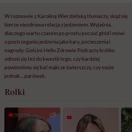
W rozmowie z Karoliną Wierzbińską tłumaczy, skąd się
bierze niezdrowa relacja z jedzeniem. Wyjaśnia,
dlaczego warto czasem po prostu poczuć głód i mówi
o postrzeganiu jedzenia jako kary, pocieszenia i
nagrody. Gościni Hello Zdrowie Podcasty krótko
odnosi się też do kwestii tego, czy bardziej
powinniśmy się bać mąki ze świerszczy, czy może
jednak… parówek.
Rolki