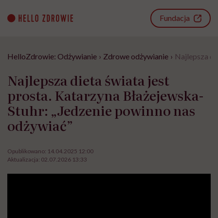
Go
to
Fundacja
content
HelloZdrowie: Odżywianie
›
Zdrowe odżywianie
›
Najlepsza di
Najlepsza dieta świata jest
prosta. Katarzyna Błażejewska-
Stuhr: „Jedzenie powinno nas
odżywiać”
Opublikowano:
14.04.2025 12:00
Aktualizacja:
02.07.2026 13:33