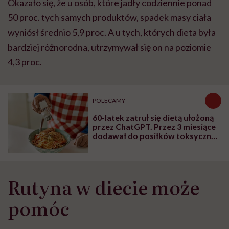
Okazało się, że u osób, które jadły codziennie ponad
50 proc. tych samych produktów, spadek masy ciała
wyniósł średnio 5,9 proc. A u tych, których dieta była
bardziej różnorodna, utrzymywał się on na poziomie
4,3 proc.
POLECAMY
60-latek zatruł się dietą ułożoną
przez ChatGPT. Przez 3 miesiące
dodawał do posiłków toksyczny
bromek sodu
Rutyna w diecie może
pomóc