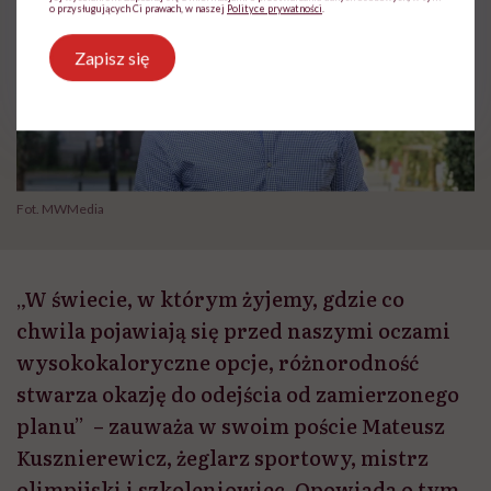
o przysługujących Ci prawach, w naszej
Polityce prywatności
.
Zapisz się
Fot. MWMedia
„W świecie, w którym żyjemy, gdzie co
chwila pojawiają się przed naszymi oczami
wysokokaloryczne opcje, różnorodność
stwarza okazję do odejścia od zamierzonego
planu” – zauważa w swoim poście Mateusz
Kusznierewicz, żeglarz sportowy, mistrz
olimpijski i szkoleniowiec. Opowiada o tym,