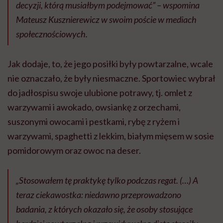
decyzji, którą musiałbym podejmować” – wspomina
Mateusz Kusznierewicz w swoim poście w mediach
społecznościowych.
Jak dodaje, to, że jego posiłki były powtarzalne, wcale
nie oznaczało, że były niesmaczne. Sportowiec wybrał
do jadłospisu swoje ulubione potrawy, tj. omlet z
warzywami i awokado, owsiankę z orzechami,
suszonymi owocami i pestkami, rybę z ryżem i
warzywami, spaghetti z lekkim, białym mięsem w sosie
pomidorowym oraz owoc na deser.
„Stosowałem tę praktykę tylko podczas regat. (…) A
teraz ciekawostka: niedawno przeprowadzono
badania, z których okazało się, że osoby stosujące