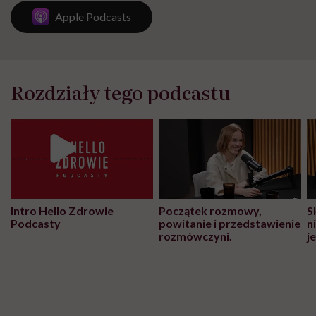
Apple Podcasts
Rozdziały tego podcastu
Intro Hello Zdrowie
Początek rozmowy,
S
Podcasty
powitanie i przedstawienie
n
rozmówczyni.
j