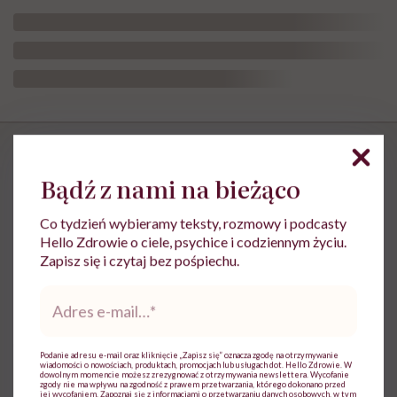
HelloZdrowie: Odżywianie
›
Diety
›
Mateusz Kusznierewicz zac
Bądź z nami na bieżąco
Mateusz Kusznierewicz zachęca
Co tydzień wybieramy teksty, rozmowy i podcasty
do „nudnej” diety. Udowadnia,
Hello Zdrowie o ciele, psychice i codziennym życiu.
Zapisz się i czytaj bez pośpiechu.
że tak można szybciej schudnąć
Adres
e-
Opublikowano:
16.04.2026 12:16
mail
*
Podanie adresu e-mail oraz kliknięcie „Zapisz się” oznacza zgodę na otrzymywanie
wiadomości o nowościach, produktach, promocjach lub usługach dot. Hello Zdrowie. W
dowolnym momencie możesz zrezygnować z otrzymywania newslettera. Wycofanie
zgody nie ma wpływu na zgodność z prawem przetwarzania, którego dokonano przed
jej wycofaniem. Zapoznaj się z informacjami o przetwarzaniu danych osobowych, w tym