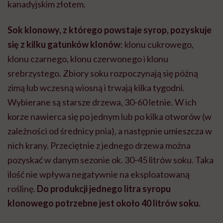
kanadyjskim złotem.
Sok klonowy, z którego powstaje syrop, pozyskuje
się z kilku gatunków klonów
: klonu cukrowego,
klonu czarnego, klonu czerwonego i klonu
srebrzystego. Zbiory soku rozpoczynają się późną
zimą lub wczesną wiosną i trwają kilka tygodni.
Wybierane są starsze drzewa, 30-60 letnie. W ich
korze nawierca się po jednym lub po kilka otworów (w
zależności od średnicy pnia), a następnie umieszcza w
nich krany. Przeciętnie z jednego drzewa można
pozyskać w danym sezonie ok. 30-45 litrów soku. Taka
ilość nie wpływa negatywnie na eksploatowaną
roślinę.
Do produkcji jednego litra syropu
klonowego potrzebne jest około 40 litrów soku.