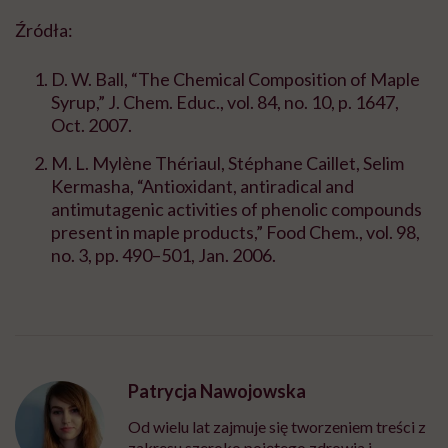
Źródła:
D. W. Ball, “The Chemical Composition of Maple
Syrup,” J. Chem. Educ., vol. 84, no. 10, p. 1647,
Oct. 2007.
M. L. Mylène Thériaul, Stéphane Caillet, Selim
Kermasha, “Antioxidant, antiradical and
antimutagenic activities of phenolic compounds
present in maple products,” Food Chem., vol. 98,
no. 3, pp. 490–501, Jan. 2006.
Patrycja Nawojowska
Od wielu lat zajmuje się tworzeniem treści z
zakresu szeroko pojętego zdrowia i