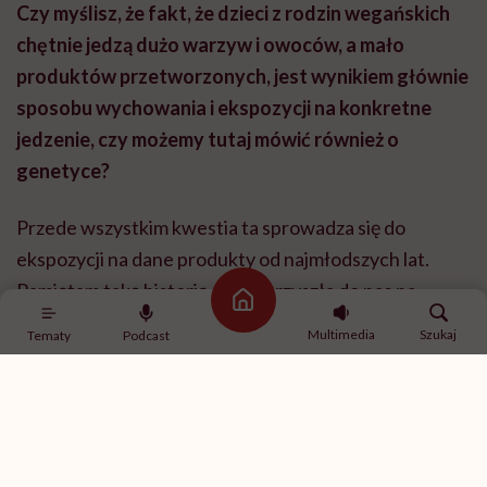
Czy myślisz, że fakt, że dzieci z rodzin wegańskich
chętnie jedzą dużo warzyw i owoców, a mało
produktów przetworzonych, jest wynikiem głównie
sposobu wychowania i ekspozycji na konkretne
jedzenie, czy możemy tutaj mówić również o
genetyce?
Przede wszystkim kwestia ta sprowadza się do
ekspozycji na dane produkty od najmłodszych lat.
Pamiętam taką historię, kiedy przyszła do nas na
Strona główna
badanie dziewczynka, weganka, miała może 6–7 lat i
Multimedia
Szukaj
Tematy
Podcast
trzymała w ręce obrany seler korzeniowy. Po prostu
go sobie skubała, tak jak inne dzieci potrafią podjadać
popcorn czy czipsy. Badania pokazują, że to nie
genetyka czy jakieś specjalne predyspozycje decydują
o preferencjach smakowych, tylko właśnie