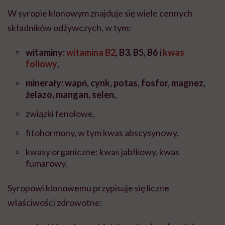
W syropie klonowym znajduje się wiele cennych
składników odżywczych, w tym:
witaminy:
witamina B2
, B3, B5, B6 i
kwas
foliowy
,
minerały: wapń, cynk, potas, fosfor, magnez,
żelazo, mangan, selen,
związki fenolowe,
fitohormony, w tym kwas abscysynowy,
kwasy organiczne: kwas jabłkowy, kwas
fumarowy.
Syropowi klonowemu przypisuje się liczne
właściwości zdrowotne: