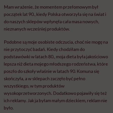
Mam wrażenie, że momentem przełomowym był
początek lat 90., kiedy Polska otworzyła się na świat i
do naszych sklepów wpłynęła cała masa nowych,
nieznanych wcześniej produktów.
Podobne są moje osobiste odczucia, choć nie mogę na
nie przytoczyć badań. Kiedy chodziłam do
podstawówki w latach 80., moja dieta była jakościowo
lepsza niż dieta mojego młodszego rodzeństwa, które
poszło do szkoły właśnie w latach 90. Komuna się
skończyła, a w sklepach zaczęło być pełno
wszystkiego, w tym produktów
wysokoprzetworzonych. Dodatkowo pojawiły się też
ich reklamy. Jak ja byłam małym dzieckiem, reklam nie
było.