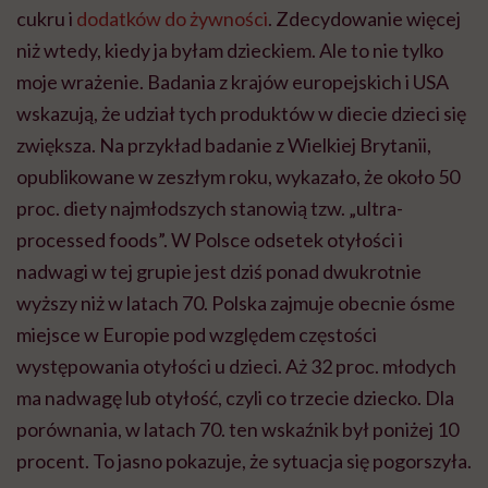
cukru i
dodatków do żywności
. Zdecydowanie więcej
niż wtedy, kiedy ja byłam dzieckiem. Ale to nie tylko
moje wrażenie. Badania z krajów europejskich i USA
wskazują, że udział tych produktów w diecie dzieci się
zwiększa. Na przykład badanie z Wielkiej Brytanii,
opublikowane w zeszłym roku, wykazało, że około 50
proc. diety najmłodszych stanowią tzw. „ultra-
processed foods”. W Polsce odsetek otyłości i
nadwagi w tej grupie jest dziś ponad dwukrotnie
wyższy niż w latach 70. Polska zajmuje obecnie ósme
miejsce w Europie pod względem częstości
występowania otyłości u dzieci. Aż 32 proc. młodych
ma nadwagę lub otyłość, czyli co trzecie dziecko. Dla
porównania, w latach 70. ten wskaźnik był poniżej 10
procent. To jasno pokazuje, że sytuacja się pogorszyła.