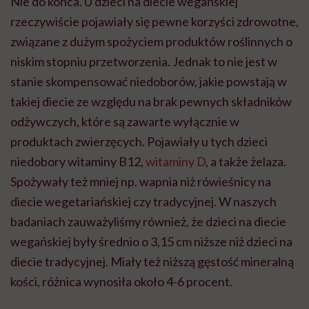
Nie do końca. U dzieci na diecie wegańskiej
rzeczywiście pojawiały się pewne korzyści zdrowotne,
związane z dużym spożyciem produktów roślinnych o
niskim stopniu przetworzenia. Jednak to nie jest w
stanie skompensować niedoborów, jakie powstają w
takiej diecie ze względu na brak pewnych składników
odżywczych, które są zawarte wyłącznie w
produktach zwierzęcych. Pojawiały u tych dzieci
niedobory witaminy B12,
witaminy D
, a także żelaza.
Spożywały też mniej np. wapnia niż rówieśnicy na
diecie wegetariańskiej czy tradycyjnej. W naszych
badaniach zauważyliśmy również, że dzieci na diecie
wegańskiej były średnio o 3,15 cm niższe niż dzieci na
diecie tradycyjnej. Miały też niższą gęstość mineralną
kości, różnica wynosiła około 4-6 procent.