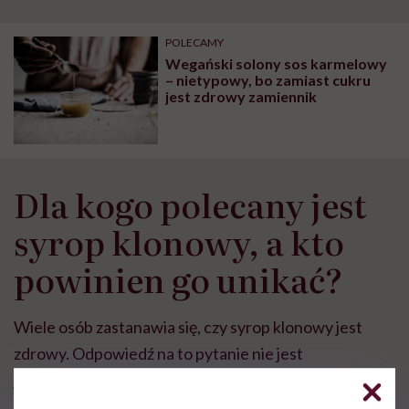
POLECAMY
Wegański solony sos karmelowy
– nietypowy, bo zamiast cukru
jest zdrowy zamiennik
Dla kogo polecany jest
syrop klonowy, a kto
powinien go unikać?
Wiele osób zastanawia się, czy syrop klonowy jest
zdrowy. Odpowiedź na to pytanie nie jest
jednoznaczna. Z pewnością syrop klonowy można
uznać za lepszą alternatywę dla cukru, ponieważ ma