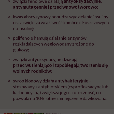
związki fenolowe działają
antyoksydacyjnie,
antymutagennie i przeciwnowotworowo
;
kwas abscysynowy pobudza wydzielanie insuliny
oraz zwiększa wrażliwość komórek tłuszczowych
na insulinę;
polifenole hamują działanie enzymów
rozkładających węglowodany złożone do
glukozy;
związki antyoksydacyjne działają
przeciwutleniająco i zapobiegają tworzeniu się
wolnych rodników
;
syrop klonowy działa
antybakteryjnie
–
stosowany z antybiotykiem (cyprofloksacyną lub
karbenicyliną) zwiększa jego skuteczność, co
pozwala na 10-krotne zmniejszenie dawkowana.