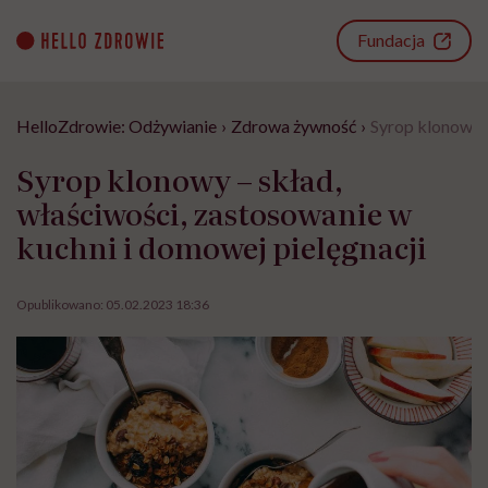
Go
to
Fundacja
content
HelloZdrowie: Odżywianie
›
Zdrowa żywność
›
Syrop klonowy –
Syrop klonowy – skład,
właściwości, zastosowanie w
kuchni i domowej pielęgnacji
Opublikowano:
05.02.2023 18:36