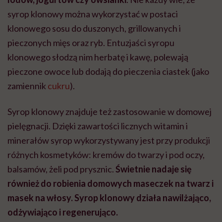
syrop klonowy można wykorzystać w postaci
klonowego sosu do duszonych, grillowanych i
pieczonych mięs oraz ryb. Entuzjaści syropu
klonowego słodzą nim herbatę i kawę, polewają
pieczone owoce lub dodają do pieczenia ciastek (jako
zamiennik
cukru
).
Syrop klonowy znajduje też zastosowanie w domowej
pielęgnacji. Dzięki zawartości licznych witamin i
minerałów syrop wykorzystywany jest przy produkcji
różnych kosmetyków: kremów do twarzy i pod oczy,
balsamów, żeli pod prysznic.
Świetnie nadaje się
również do robienia domowych maseczek na twarz i
masek na włosy. Syrop klonowy działa nawilżająco,
odżywiająco i regenerująco.