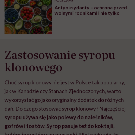
POLECAMY
Antyoksydanty – ochrona przed
wolnymi rodnikami i nie tylko
Zastosowanie syropu
klonowego
Choć syrop klonowy nie jest w Polsce tak popularny,
jak w Kanadzie czy Stanach Zjednoczonych, warto
wykorzystać go jako oryginalny dodatek do różnych
dań. Do czego stosować syrop klonowy? Najczęściej
syropu używa się jako polewy do naleśników,
gofrów i tostów. Syrop pasuje też do koktajli,
lodów, jogurtów czy owsianki
. Nie każdy wie, że