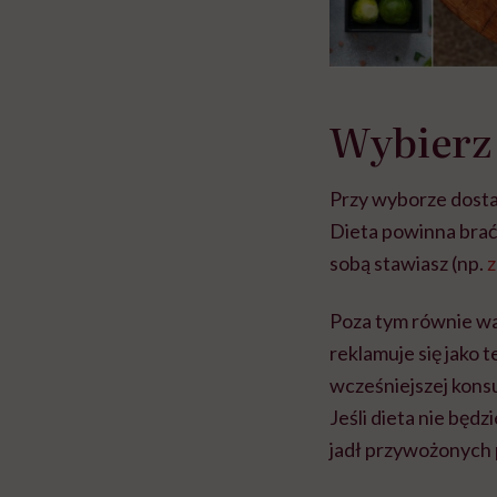
Wybierz 
Przy wyborze dostaw
Dieta powinna brać 
sobą stawiasz (np.
z
Poza tym równie waż
reklamuje się jako 
wcześniejszej konsu
Jeśli dieta nie będ
jadł przywożonych p