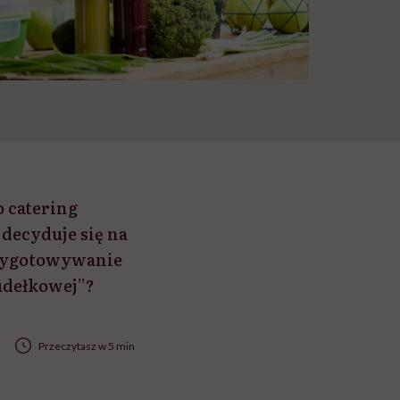
o catering
 decyduje się na
rzygotowywanie
pudełkowej”?
Przeczytasz w 5 min