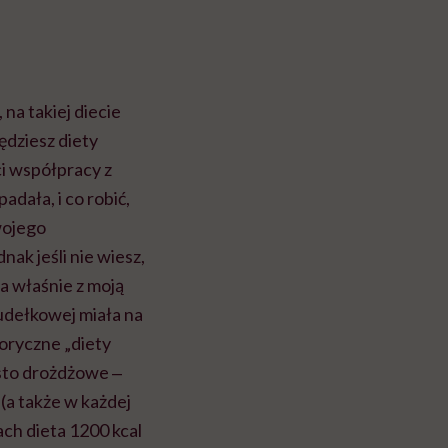
na takiej diecie
ędziesz diety
ci współpracy z
adała, i co robić,
wojego
k jeśli nie wiesz,
ra właśnie z moją
udełkowej miała na
loryczne „diety
sto drożdżowe ‒
 (a także w każdej
ach dieta 1200 kcal