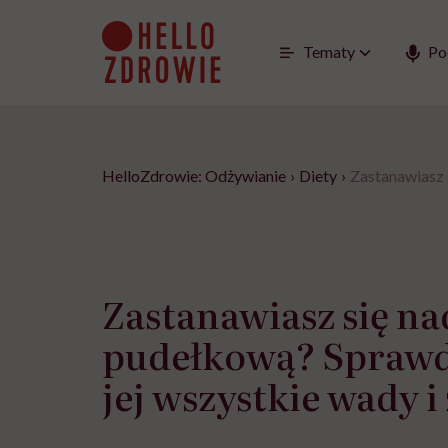
Go
to
content
Tematy
Po
HelloZdrowie: Odżywianie
›
Diety
›
Zastanawiasz 
Zastanawiasz się na
pudełkową? Sprawd
jej wszystkie wady i