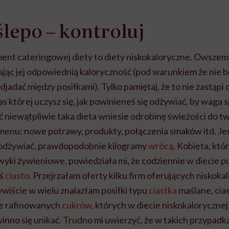
ślepo ‒ kontroluj
nt cateringowej diety to diety niskokaloryczne. Owszem, 
jąc jej odpowiednią kaloryczność (pod warunkiem że nie b
jadać między posiłkami). Tylko pamiętaj, że to nie zastąpi 
 której uczysz się, jak powinieneś się odżywiać, by waga sp
ć niewątpliwie taka dieta wniesie odrobinę świeżości do t
nu: nowe potrawy, produkty, połączenia smaków itd. Jedna
 odżywiać, prawdopodobnie kilogramy
wrócą
. Kobieta, któ
yki żywieniowe, powiedziała mi, że codziennie w diecie p
eś
ciasto
. Przejrzałam oferty kilku firm oferujących niskoka
wiście w wielu znalazłam posiłki typu
ciastka
maślane, cia
ne rafinowanych
cukrów
, których w diecie niskokalorycznej
inno się unikać. Trudno mi uwierzyć, że w takich przypadk