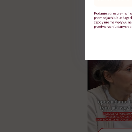
gotowe posiłki. Oc
mail
*
Podanie adresu e-mail o
Rolki
promocjach lub usługa
zgody nie ma wpływu na 
przetwarzaniu danych o