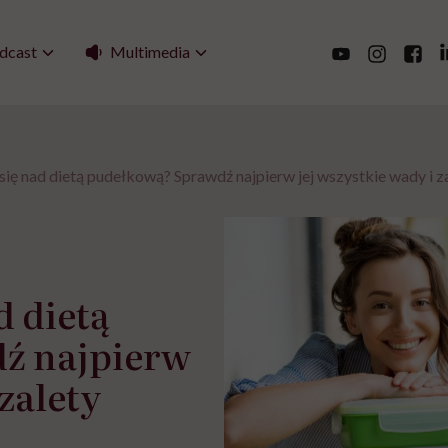
Multimedia
dcast
się nad dietą pudełkową? Sprawdź najpierw jej wszystkie wady i z
d dietą
ź najpierw
 zalety