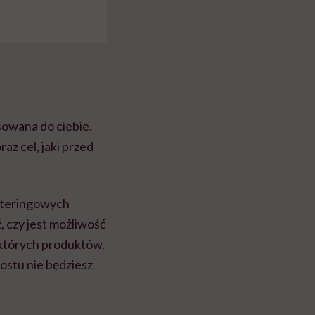
sowana do ciebie.
az cel, jaki przed
cateringowych
, czy jest możliwość
iektórych produktów.
ostu nie będziesz