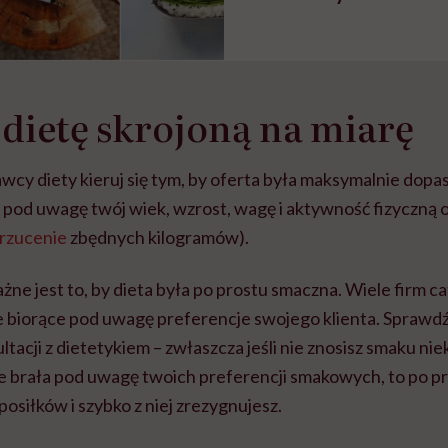
dietę skrojoną na miarę
cy diety kieruj się tym, by oferta była maksymalnie dopa
pod uwagę twój wiek, wzrost, wagę i aktywność fizyczną or
rzucenie
zbędnych kilogramów).
ne jest to, by dieta była po prostu smaczna. Wiele firm 
te biorące pod uwagę preferencje swojego klienta. Sprawdź
ltacji z dietetykiem – zwłaszcza jeśli nie znosisz smaku n
zie brała pod uwagę twoich preferencji smakowych, to po pr
osiłków i szybko z niej zrezygnujesz.