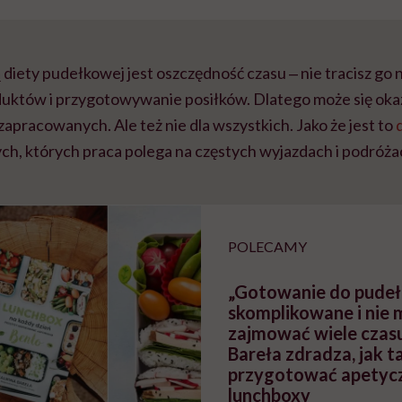
iety pudełkowej jest oszczędność czasu ‒ nie tracisz go 
oduktów i przygotowywanie posiłków. Dlatego może się oka
 zapracowanych. Ale też nie dla wszystkich. Jako że jest to
tych, których praca polega na częstych wyjazdach i podróża
POLECAMY
„Gotowanie do pudełe
skomplikowane i nie 
zajmować wiele czasu
Bareła zdradza, jak t
przygotować apetyc
lunchboxy