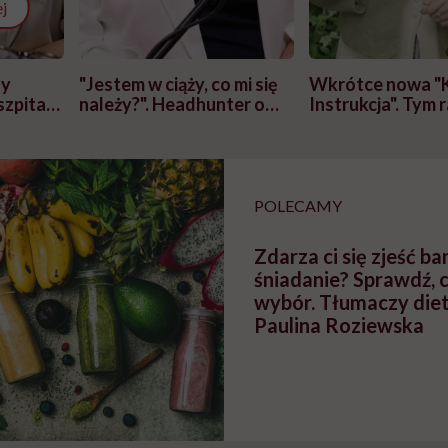
j
zy
"Jestem w ciąży, co mi się
Wkrótce nowa "
szpitalu
należy?". Headhunter o
Instrukcja". Tym 
szkadzać
zmianie pokoleniowej u
atakach paniki. Z
tylko
kobiet w ciąży na rynku
warsztat pacjen
braźni"
pracy
ekspercki
POLECAMY
Zdarza ci się zjeść b
śniadanie? Sprawdź, 
wybór. Tłumaczy die
Paulina Roziewska