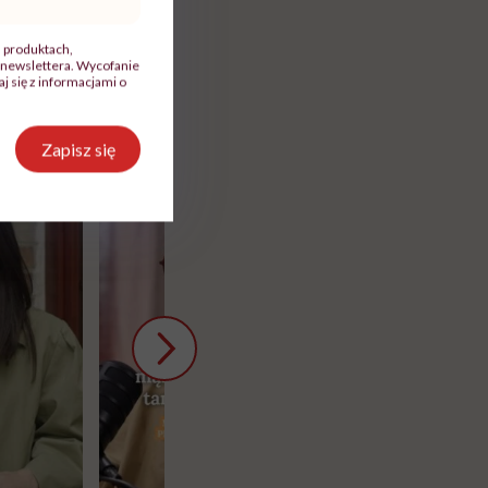
nych
przypraw
…
, produktach,
newslettera. Wycofanie
 się z informacjami o
Zapisz się