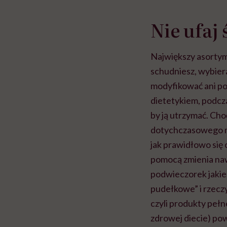
Nie ufaj 
Największy asortyme
schudniesz, wybiera
modyfikować ani pod
dietetykiem, podczas
by ją utrzymać. Cho
dotychczasowego me
jak prawidłowo się
pomocą zmienia naw
podwieczorek jaki
pudełkowe” i rzeczy
czyli produkty peł
zdrowej diecie) pow