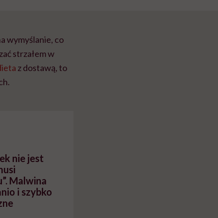
na wymyślanie, co
zać strzałem w
dieta
z dostawą, to
ch.
k nie jest
musi
”. Malwina
anio i szybko
zne