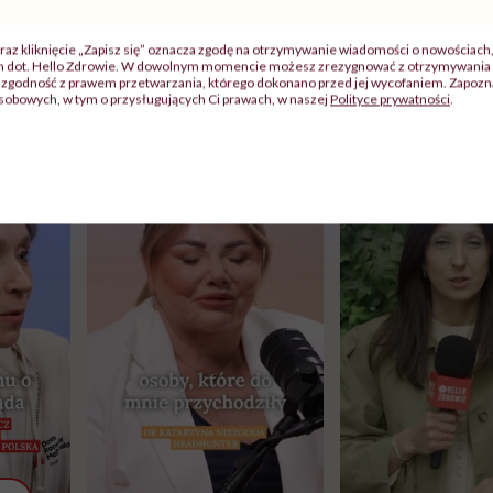
zywiście musisz pamiętać, by mieć pod ręką komplet ulubio
raz kliknięcie „Zapisz się” oznacza zgodę na otrzymywanie wiadomości o nowościach
ch dot. Hello Zdrowie. W dowolnym momencie możesz zrezygnować z otrzymywania 
zgodność z prawem przetwarzania, którego dokonano przed jej wycofaniem. Zapoznaj
sobowych, w tym o przysługujących Ci prawach, w naszej
Polityce prywatności
.