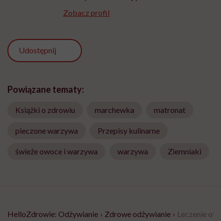
Zobacz profil
Udostępnij
Powiązane tematy:
Książki o zdrowiu
marchewka
matronat
pieczone warzywa
Przepisy kulinarne
świeże owoce i warzywa
warzywa
Ziemniaki
HelloZdrowie: Odżywianie
›
Zdrowe odżywianie
›
Leczenie oty