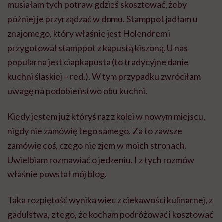
musiałam tych potraw gdzieś skosztować, żeby
później je przyrządzać w domu. Stamppot jadłam u
znajomego, który właśnie jest Holendrem i
przygotował stamppot z kapustą kiszoną. U nas
popularna jest ciapkapusta (to tradycyjne danie
kuchni śląskiej – red.). W tym przypadku zwróciłam
uwagę na podobieństwo obu kuchni.
Kiedy jestem już któryś raz z kolei w nowym miejscu,
nigdy nie zamówię tego samego. Za to zawsze
zamówię coś, czego nie zjem w moich stronach.
Uwielbiam rozmawiać o jedzeniu. I z tych rozmów
właśnie powstał mój blog.
Taka rozpiętość wynika wiec z ciekawości kulinarnej, z
gadulstwa, z tego, że kocham podróżować i kosztować