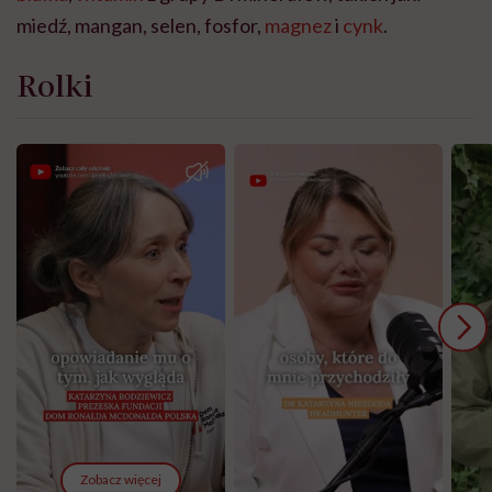
miedź, mangan, selen, fosfor,
magnez
i
cynk
.
Rolki
Zobacz więcej