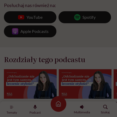
Posłuchaj nas również na:
YouTube
Spotify
Apple Podcasts
Rozdziały tego podcastu
Najlepsze fragmenty.
Początek rozmowy.
"
Strona główna
Dlaczego nie mówimy
s
"osoba otyła", tylko "osoba
o
Multimedia
Szukaj
Tematy
Podcast