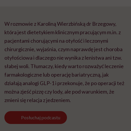
W rozmowie z Karoliną Wierzbińską dr Brzegowy,
która jest dietetykiem klinicznym pracującym m.in. z
pacjentami chorującymi na otyłość i leczonymi
chirurgicznie, wyjaśnia, czym naprawdę jest choroba
otyłościowa i dlaczego nie wynika z lenistwa ani tzw.
słabej woli. Tłumaczy, kiedy warto rozważyć leczenie
farmakologiczne lub operację bariatryczną, jak
działają analogi GLP-1 i przekonuje, że po operacji też
można zjeść pizzę czy lody, ale pod warunkiem, że
zmieni się relacja z jedzeniem.
Posłuchaj
podcastu