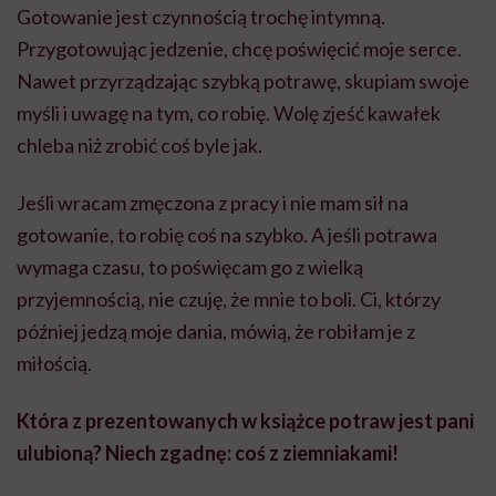
Gotowanie jest czynnością trochę intymną.
Przygotowując jedzenie, chcę poświęcić moje serce.
Nawet przyrządzając szybką potrawę, skupiam swoje
myśli i uwagę na tym, co robię. Wolę zjeść kawałek
chleba niż zrobić coś byle jak.
Jeśli wracam zmęczona z pracy i nie mam sił na
gotowanie, to robię coś na szybko. A jeśli potrawa
wymaga czasu, to poświęcam go z wielką
przyjemnością, nie czuję, że mnie to boli. Ci, którzy
później jedzą moje dania, mówią, że robiłam je z
miłością.
Która z prezentowanych w książce potraw jest pani
ulubioną? Niech zgadnę: coś z ziemniakami!