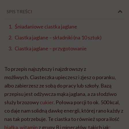
SPIS TREŚCI
Śniadaniowe ciastka jaglane
Ciastka jaglane – składniki (na 10 sztuk)
Ciastka jaglane – przygotowanie
To przepis najszybszy i najzdrowszy z
możliwych. Ciasteczka upieczesz i zjesz o poranku,
albo zabierzesz ze sobą do pracy lub szkoły. Bazą
przepisu jest odżywcza mąka jaglana, a za słodziwo
służy
brzozowy
cukier
. Połowa porcji to ok. 500 kcal,
co daje nam solidną dawkę energii, której rano każdy z
nas
tak
potrzebuje. Te ciastka to również spora ilość
białka
,
witamin
z grupy B
i minerałów, takich jak: