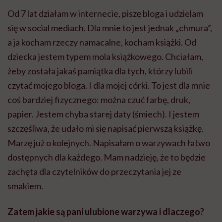
Od 7 lat działam w internecie, piszę bloga i udzielam
się w social mediach. Dla mnie to jest jednak „chmura”,
a ja kocham rzeczy namacalne, kocham książki. Od
dziecka jestem typem mola książkowego. Chciałam,
żeby została jakaś pamiątka dla tych, którzy lubili
czytać mojego bloga. I dla mojej córki. To jest dla mnie
coś bardziej fizycznego: można czuć farbę, druk,
papier. Jestem chyba starej daty (śmiech). I jestem
szczęśliwa, że udało mi się napisać pierwszą książkę.
Marzę już o kolejnych. Napisałam o warzywach łatwo
dostępnych dla każdego. Mam nadzieję, że to będzie
zachęta dla czytelników do przeczytania jej ze
smakiem.
Zatem jakie są pani ulubione warzywa i dlaczego?