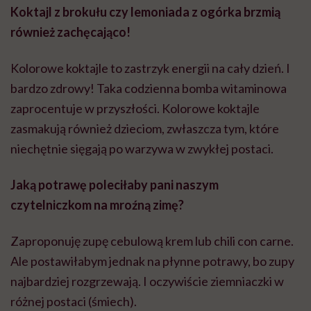
Koktajl z brokułu czy lemoniada z ogórka brzmią
również zachęcająco!
Kolorowe koktajle to zastrzyk energii na cały dzień. I
bardzo zdrowy! Taka codzienna bomba witaminowa
zaprocentuje w przyszłości. Kolorowe koktajle
zasmakują również dzieciom, zwłaszcza tym, które
niechętnie sięgają po warzywa w zwykłej postaci.
Jaką potrawę poleciłaby pani naszym
czytelniczkom na mroźną zimę?
Zaproponuję zupę cebulową krem lub chili con carne.
Ale postawiłabym jednak na płynne potrawy, bo zupy
najbardziej rozgrzewają. I oczywiście ziemniaczki w
różnej postaci (śmiech).