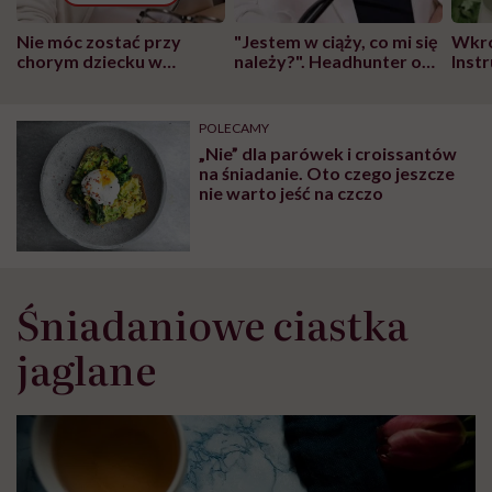
Nie móc zostać przy
"Jestem w ciąży, co mi się
Wkró
chorym dziecku w
należy?". Headhunter o
Inst
szpitalu to tortura.
zmianie pokoleniowej u
atak
"Przeszkadzać w tym
kobiet w ciąży na rynku
wars
może chyba tylko
pracy
eksp
POLECAMY
głupota i brak
„Nie” dla parówek i croissantów
wyobraźni"
na śniadanie. Oto czego jeszcze
nie warto jeść na czczo
Śniadaniowe ciastka
jaglane