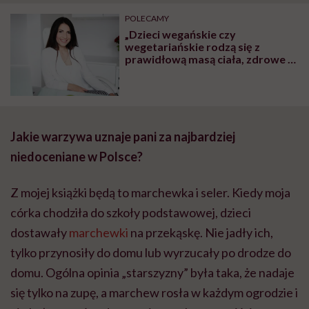
POLECAMY
„Dzieci wegańskie czy
wegetariańskie rodzą się z
prawidłową masą ciała, zdrowe i
rozwijają się prawidłowo. To, że
brak mięsa w diecie ciężarnej
szkodzi dziecku, to mit” – mówi
dietetyczka Iwona Kibil
Jakie warzywa uznaje pani za najbardziej
niedoceniane w Polsce?
Z mojej książki będą to marchewka i seler. Kiedy moja
córka chodziła do szkoły podstawowej, dzieci
dostawały
marchewki
na przekąskę. Nie jadły ich,
tylko przynosiły do domu lub wyrzucały po drodze do
domu. Ogólna opinia „starszyzny” była taka, że nadaje
się tylko na zupę, a marchew rosła w każdym ogrodzie i