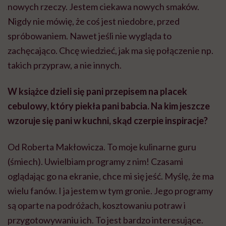
nowych rzeczy. Jestem ciekawa nowych smaków.
Nigdy nie mówię, że coś jest niedobre, przed
spróbowaniem. Nawet jeśli nie wygląda to
zachęcająco. Chcę wiedzieć, jak ma się połączenie np.
takich przypraw, a nie innych.
W książce dzieli się pani przepisem na placek
cebulowy, który piekła pani babcia. Na kim jeszcze
wzoruje się pani w kuchni, skąd czerpie inspiracje?
Od Roberta Makłowicza. To moje kulinarne guru
(śmiech). Uwielbiam programy z nim! Czasami
oglądając go na ekranie, chce mi się jeść. Myślę, że ma
wielu fanów. I ja jestem w tym gronie. Jego programy
są oparte na podróżach, kosztowaniu potraw i
przygotowywaniu ich. To jest bardzo interesujące.