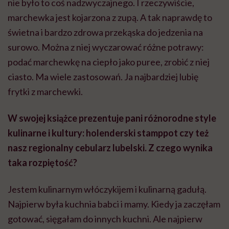
nie było to coś nadzwyczajnego. I rzeczywiście,
marchewka jest kojarzona z zupą. A tak naprawdę to
świetna i bardzo zdrowa przekąska do jedzenia na
surowo. Można z niej wyczarować różne potrawy:
podać marchewkę na ciepło jako puree, zrobić z niej
ciasto. Ma wiele zastosowań. Ja najbardziej lubię
frytki z marchewki.
W swojej książce prezentuje pani różnorodne style
kulinarne i kultury: holenderski stamppot czy też
nasz regionalny cebularz lubelski. Z czego wynika
taka rozpiętość?
Jestem kulinarnym włóczykijem i kulinarną gadułą.
Najpierw była kuchnia babci i mamy. Kiedy ja zaczęłam
gotować, sięgałam do innych kuchni. Ale najpierw