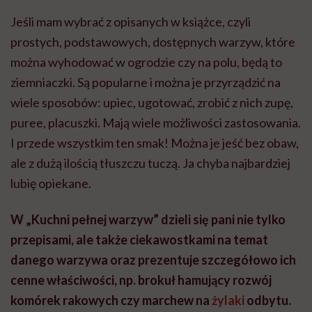
Jeśli mam wybrać z opisanych w książce, czyli
prostych, podstawowych, dostępnych warzyw, które
można wyhodować w ogrodzie czy na polu, będą to
ziemniaczki. Są popularne i można je przyrządzić na
wiele sposobów: upiec, ugotować, zrobić z nich zupę,
puree, placuszki. Mają wiele możliwości zastosowania.
I przede wszystkim ten smak! Można je jeść bez obaw,
ale z dużą ilością tłuszczu tuczą. Ja chyba najbardziej
lubię opiekane.
W „Kuchni pełnej warzyw” dzieli się pani nie tylko
przepisami, ale także ciekawostkami na temat
danego warzywa oraz prezentuje szczegółowo ich
cenne właściwości, np. brokuł hamujący rozwój
komórek rakowych czy marchew na
żylaki
odbytu.