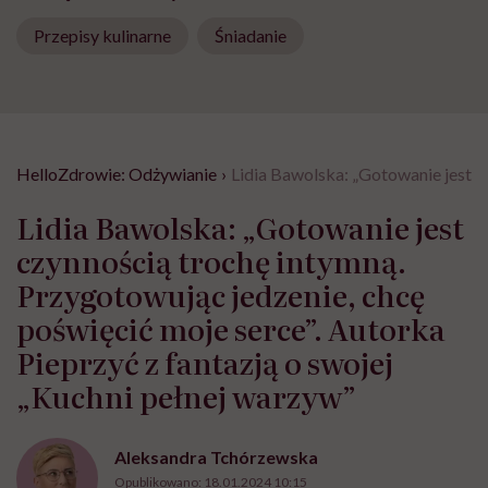
Przepisy kulinarne
Śniadanie
HelloZdrowie: Odżywianie
›
Lidia Bawolska: „Gotowanie jest c
Lidia Bawolska: „Gotowanie jest
czynnością trochę intymną.
Przygotowując jedzenie, chcę
poświęcić moje serce”. Autorka
Pieprzyć z fantazją o swojej
„Kuchni pełnej warzyw”
Aleksandra Tchórzewska
Opublikowano:
18.01.2024 10:15