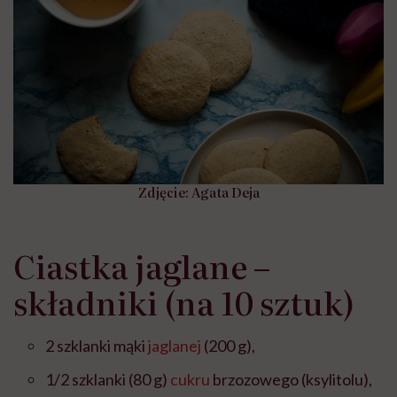
Zdjęcie: Agata Deja
Ciastka jaglane –
składniki (na 10 sztuk)
2 szklanki mąki
jaglanej
(200 g),
1/2 szklanki (80 g)
cukru
brzozowego (ksylitolu),