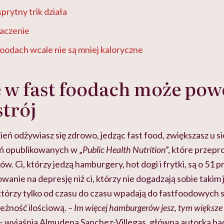
prytny trik działa
aczenie
 foodach wcale nie są mniej kaloryczne
e w fast foodach może po
strój
zień odżywiasz się zdrowo, jedząc fast food, zwiększasz u s
ań opublikowanych w „
Public Health Nutrition
”, które przep
w. Ci, którzy jedzą hamburgery, hot dogi i frytki, są o 51 p
wanie na depresję niż ci, którzy nie dogadzają sobie takim
 którzy tylko od czasu do czasu wpadają do fastfoodowych 
eżność ilościową.
– Im więcej hamburgerów jesz, tym większe 
– wyjaśnia Almudena Sanchez-Villegas, główna autorka ba