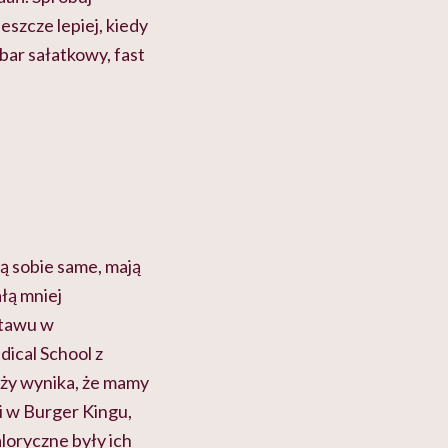
szcze lepiej, kiedy
bar sałatkowy, fast
ją sobie same, mają
ałą mniej
tawu w
ical School z
eży wynika, że mamy
i w Burger Kingu,
loryczne były ich