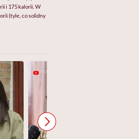
i i 175 kalorii. W
ii (tyle, co solidny