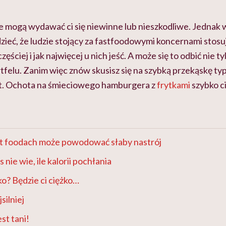
e mogą wydawać ci się niewinne lub nieszkodliwe. Jednak
zieć, że ludzie stojący za fastfoodowymi koncernami stos
częściej i jak najwięcej u nich jeść. A może się to odbić nie t
ortfelu. Zanim więc znów skusisz się na szybką przekąskę typ
st. Ochota na śmieciowego hamburgera z
frytkami
szybko ci
st foodach może powodować słaby nastrój
 nie wie, ile kalorii pochłania
ko? Będzie ci ciężko…
silniej
est tani!