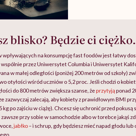
z blisko? Będzie ci ciężk
 wpływających na konsumpcję fast foodów jest łatwy dos
spólnie przez Uniwersytet Columbia i Uniwersytet Kalifor
wana w małej odległości (poniżej 200 metrów od szkoły) zw
 otyłości wśród uczniów o 5,2 proc. Jeśli chodzi o kobie
głości do 800 metrów zwiększa szanse, że
przytyją
ponad 2
ze zazwyczaj zalecają, aby kobiety z prawidłowym BMI prz
15 kg po zajściu w ciążę). Chcesz się uchronić przed pokusą
 zawsze przy sobie w samochodzie albo w torebce jakąś z
owoce,
jabłko
– i schrup, gdy będziesz mieć napad głodu lub
wego.