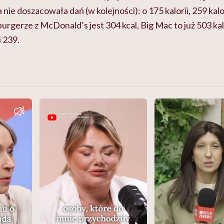
 nie doszacowała dań (w kolejności): o 175 kalorii, 259 kalori
gerze z McDonald’s jest 304 kcal, Big Mac to już 503 kalor
i 239.