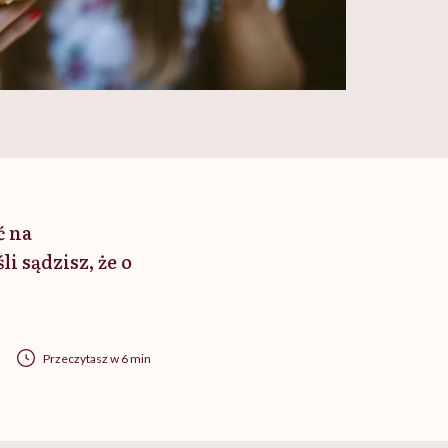
ć na
i sądzisz, że o
Przeczytasz w 6 min