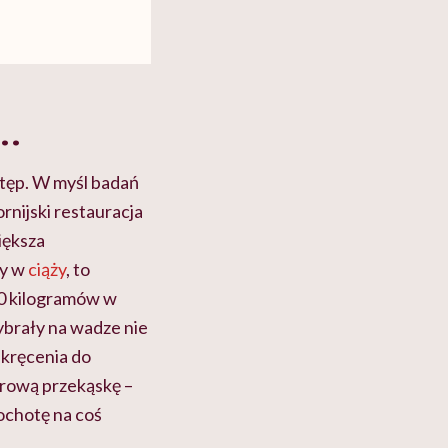
o…
tęp. W myśl badań
nijski restauracja
iększa
ty w
ciąży
, to
0 kilogramów w
ybrały na wadze nie
 skręcenia do
drową przekąskę –
 ochotę na coś