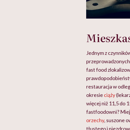
Mieszkas
Jednym z czynników
przeprowadzonych w
fast food zlokalizo
prawdopodobieństwo
restauracja w odle
okresie
ciąży
(lekar
więcej niż 11,5 do 
fastfoodowni? Miej
orzechy
, suszone 
tłustego i niezdro