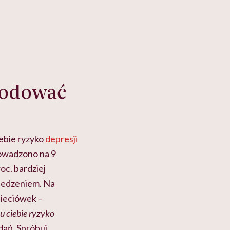
wodować
iebie ryzyko
depresji
rowadzono na 9
roc. bardziej
 jedzeniem. Na
sieciówek –
u ciebie ryzyko
dań. Spróbuj