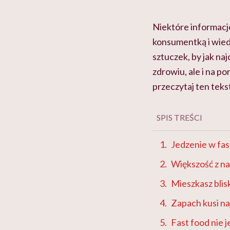
Niektóre informacj
konsumentką i wied
sztuczek, by jak naj
zdrowiu, ale i na p
przeczytaj ten tek
SPIS TREŚCI
Jedzenie w fa
Większość z nas
Mieszkasz blis
Zapach kusi naj
Fast food nie j