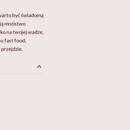
 warto być świadomą
ują mnóstwo
ylko na twojej wadze,
u fast food,
 przejdzie.