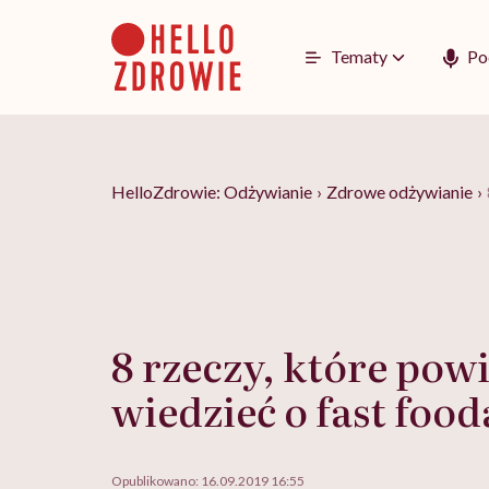
Go
to
content
Tematy
Po
HelloZdrowie: Odżywianie
›
Zdrowe odżywianie
›
8 rzeczy, które pow
wiedzieć o fast foo
Opublikowano:
16.09.2019 16:55