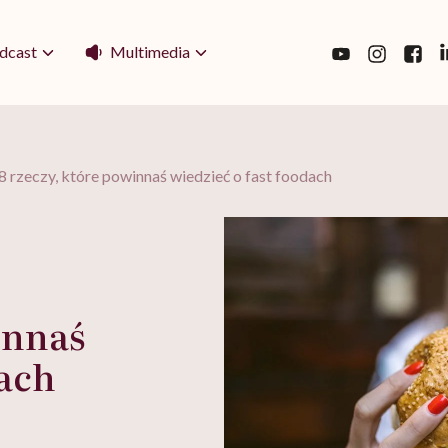
Multimedia
dcast
8 rzeczy, które powinnaś wiedzieć o fast foodach
innaś
dach