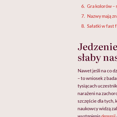
Gra kolorów – s
Nazwy mają zn
Sałatki w fast
Jedzeni
słaby na
Nawet jeśli na co d
– to wniosek z bad
tysiącach uczestnikó
narażeni na zachoro
szczęście dla tych,
naukowcy widzą zal
wystąpienia
depresji