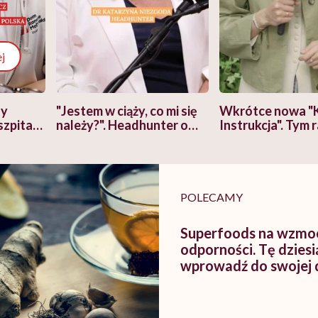
j
zy
"Jestem w ciąży, co mi się
Wkrótce nowa "
szpitalu
należy?". Headhunter o
Instrukcja". Tym 
szkadzać
zmianie pokoleniowej u
atakach paniki. Z
tylko
kobiet w ciąży na rynku
warsztat pacjen
braźni"
pracy
ekspercki
POLECAMY
Superfoods na wzmoc
odporności. Tę dzies
wprowadź do swojej 