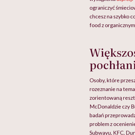
ograniczyć śmieciow
chcesz na szybko co
food z organicznym
Większość
pochłan
Osoby, które przesz
rozeznanie na temat
zorientowaną reszt
McDonaldzie czy Bu
badań przeprowadzo
problem z ocenienie
Subwayu, KFC, Dunk