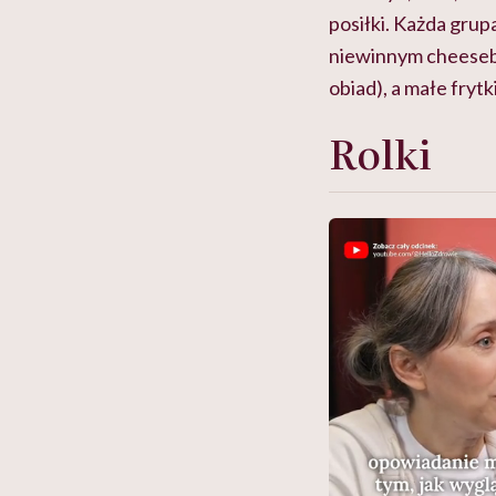
posiłki. Każda grupa
niewinnym cheesebur
obiad), a małe frytk
Rolki