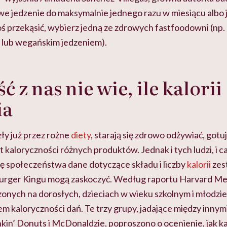
e jedzenie do maksymalnie jednego razu w miesiącu albo je
ś przekąsić, wybierz jedną ze zdrowych fastfoodowni (np. 
 lub wegańskim jedzeniem).
 z nas nie wie, ile kalorii
ia
ły już przez rożne
diety
, starają się zdrowo odżywiać, gotu
 kaloryczności różnych produktów. Jednak i tych ludzi, i c
ę społeczeństwa dane dotyczące składu i liczby
kalorii
zes
rger Kingu mogą zaskoczyć. Według raportu Harvard Med
nych na dorosłych, dzieciach w wieku szkolnym i młodzi
m kaloryczności dań. Te trzy grupy, jadające między innym
in’ Donuts i McDonaldzie, poproszono o ocenienie, jak ka