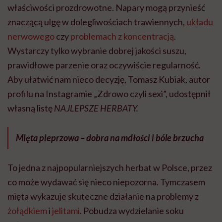
właściwości prozdrowotne. Napary mogą przynieść
znaczącą ulgę w dolegliwościach trawiennych,
układu
nerwowego
czy
problemach z koncentracją
.
Wystarczy tylko wybranie dobrej jakości suszu,
prawidłowe parzenie oraz oczywiście regularność.
Aby ułatwić nam nieco decyzję, Tomasz Kubiak, autor
profilu na Instagramie „Zdrowo czyli sexi”, udostępnił
własną listę
NAJLEPSZE HERBATY.
Mięta pieprzowa – dobra na mdłości i bóle brzucha
To jedna z najpopularniejszych herbat w Polsce, przez
co może wydawać się nieco niepozorna. Tymczasem
mięta wykazuje skuteczne działanie na problemy z
żołądkiem
i
jelitami
. Pobudza wydzielanie soku