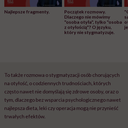
Najlepsze fragmenty.
Początek rozmowy.
"
Dlaczego nie mówimy
s
"osoba otyła", tylko "osoba
o
z otyłością"? O języku,
j
który nie stygmatyzuje.
To także rozmowa o stygmatyzacji osób chorujących
na otyłość, o codziennych trudnościach, których
często nawet nie domyślają się zdrowe osoby, oraz o
tym, dlaczego bez wsparcia psychologicznego nawet
najlepsza dieta, leki czy operacja mogą nie przynieść
trwałych efektów.