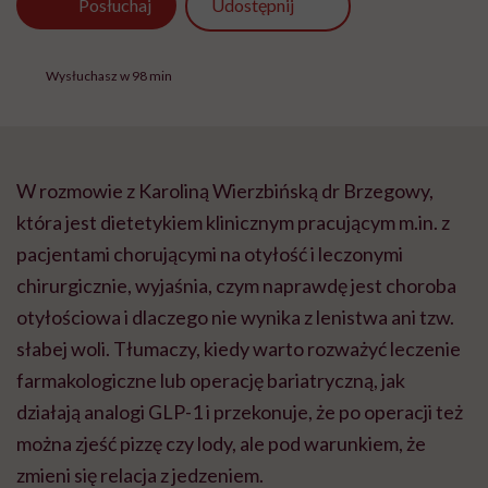
Udostępnij
Posłuchaj
Wysłuchasz w 98 min
W rozmowie z Karoliną Wierzbińską dr Brzegowy,
która jest dietetykiem klinicznym pracującym m.in. z
pacjentami chorującymi na otyłość i leczonymi
chirurgicznie, wyjaśnia, czym naprawdę jest choroba
otyłościowa i dlaczego nie wynika z lenistwa ani tzw.
słabej woli. Tłumaczy, kiedy warto rozważyć leczenie
farmakologiczne lub operację bariatryczną, jak
działają analogi GLP-1 i przekonuje, że po operacji też
można zjeść pizzę czy lody, ale pod warunkiem, że
zmieni się relacja z jedzeniem.