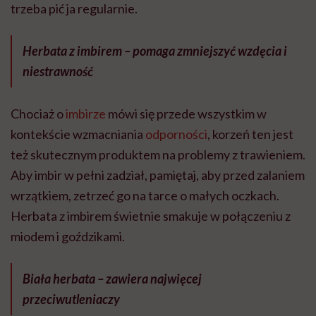
trzeba pić ja regularnie.
Herbata z imbirem – pomaga zmniejszyć wzdęcia i
niestrawność
Chociaż o
imbirze
mówi się przede wszystkim w
kontekście wzmacniania
odporności
, korzeń ten jest
też skutecznym produktem na problemy z trawieniem.
Aby imbir w pełni zadział, pamiętaj, aby przed zalaniem
wrzątkiem, zetrzeć go na tarce o małych oczkach.
Herbata z imbirem świetnie smakuje w połączeniu z
miodem i goździkami.
Biała herbata – zawiera najwięcej
przeciwutleniaczy