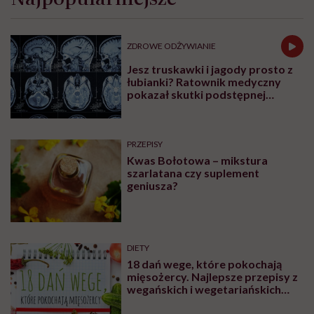
ZDROWE ODŻYWIANIE
Jesz truskawki i jagody prosto z
łubianki? Ratownik medyczny
pokazał skutki podstępnej
choroby niemytych owoców
PRZEPISY
Kwas Bołotowa – mikstura
szarlatana czy suplement
geniusza?
DIETY
18 dań wege, które pokochają
mięsożercy. Najlepsze przepisy z
wegańskich i wegetariańskich
blogów