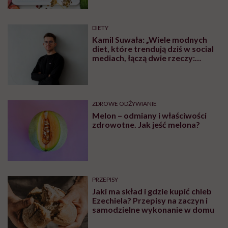
DIETY
Kamil Suwała: „Wiele modnych
diet, które trendują dziś w social
mediach, łączą dwie rzeczy:
eliminacje i udziwnienia”
ZDROWE ODŻYWIANIE
Melon – odmiany i właściwości
zdrowotne. Jak jeść melona?
PRZEPISY
Jaki ma skład i gdzie kupić chleb
Ezechiela? Przepisy na zaczyn i
samodzielne wykonanie w domu