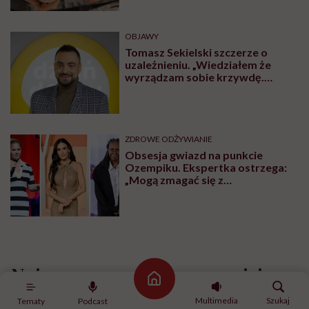
OBJAWY
Tomasz Sekielski szczerze o
uzależnieniu. „Wiedziałem że
wyrządzam sobie krzywdę.
Bałem się, że się już nie obudzę”
ZDROWE ODŻYWIANIE
Obsesja gwiazd na punkcie
Ozempiku. Ekspertka ostrzega:
„Mogą zmagać się z
długotrwałymi problemami”
Najnowsze w naszym serwisie
Strona główna
Multimedia
Szukaj
Tematy
Podcast