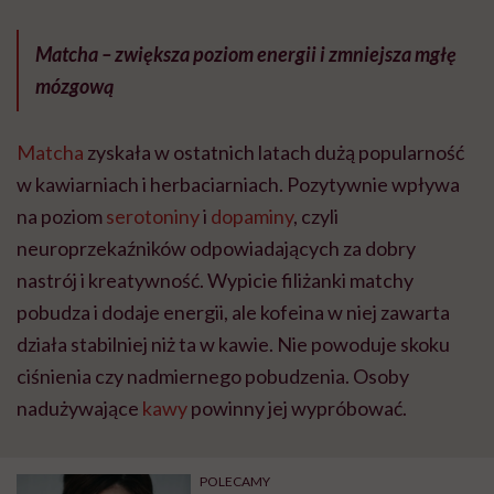
Matcha – zwiększa poziom energii i zmniejsza mgłę
mózgową
Matcha
zyskała w ostatnich latach dużą popularność
w kawiarniach i herbaciarniach. Pozytywnie wpływa
na poziom
serotoniny
i
dopaminy
, czyli
neuroprzekaźników odpowiadających za dobry
nastrój i kreatywność. Wypicie filiżanki matchy
pobudza i dodaje energii, ale kofeina w niej zawarta
działa stabilniej niż ta w kawie. Nie powoduje skoku
ciśnienia czy nadmiernego pobudzenia. Osoby
nadużywające
kawy
powinny jej wypróbować.
POLECAMY