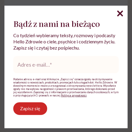
Do wyświetlenia tego materiału z zewnętrznego
serwisu (Instagram, Facebook, YouTube, itp.)
wymagana jest zgoda na pliki cookie.
Bądź z nami na bieżąco
Zmień ustawienia
Co tydzień wybieramy teksty, rozmowy i podcasty
Hello Zdrowie o ciele, psychice i codziennym życiu.
Zapisz się i czytaj bez pośpiechu.
Adres
e-
mail
*
Podanie adresu e-mail oraz kliknięcie „Zapisz się” oznacza zgodę na otrzymywanie
wiadomości o nowościach, produktach, promocjach lub usługach dot. Hello Zdrowie. W
dowolnym momencie możesz zrezygnować z otrzymywania newslettera. Wycofanie
zgody nie ma wpływu na zgodność z prawem przetwarzania, którego dokonano przed
jej wycofaniem. Zapoznaj się z informacjami o przetwarzaniu danych osobowych, w tym
o przysługujących Ci prawach, w naszej
Polityce prywatności
.
Patrycja Fijałkowska
Zapisz się
Zobacz profil