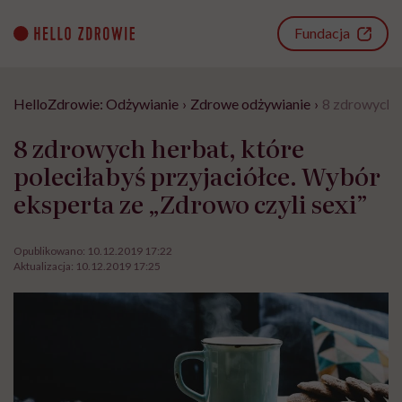
Go
to
Fundacja
content
HelloZdrowie: Odżywianie
›
Zdrowe odżywianie
›
8 zdrowych h
8 zdrowych herbat, które
poleciłabyś przyjaciółce. Wybór
eksperta ze „Zdrowo czyli sexi”
Opublikowano:
10.12.2019 17:22
Aktualizacja:
10.12.2019 17:25