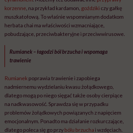
korzenne
, na przykład kardamon,
goździki
czy gałkę
muszkatołową. To właśnie wspomnianym dodatkom
herbata chai ma właściwości wzmacniające,
pobudzające, przeciwbakteryjne i przeciwwirusowe.
Rumianek – łagodzi ból brzucha i wspomaga
trawienie
Rumianek
poprawia trawienie i zapobiega
nadmiernemu wydzielaniu kwasu żołądkowego,
dlatego mogą po niego sięgać także osoby cierpiące
na nadkwasowość. Sprawdza się w przypadku
problemów żołądkowych powiązanych z napięciem
emocjonalnym. Ponadto ma działanie rozkurczające,
dlatego poleca się go przy
bólu brzucha
i wzdęciach.