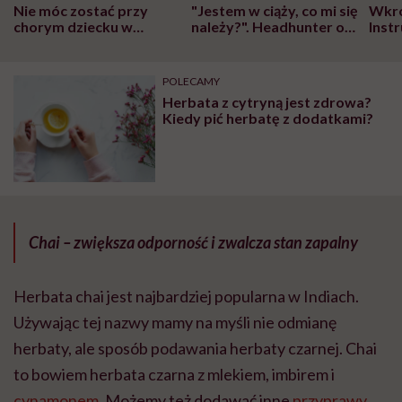
Nie móc zostać przy
"Jestem w ciąży, co mi się
Wkró
chorym dziecku w
należy?". Headhunter o
Inst
szpitalu to tortura.
zmianie pokoleniowej u
atak
"Przeszkadzać w tym
kobiet w ciąży na rynku
wars
może chyba tylko
pracy
eksp
POLECAMY
głupota i brak
Herbata z cytryną jest zdrowa?
wyobraźni"
Kiedy pić herbatę z dodatkami?
Chai – zwiększa odporność i zwalcza stan zapalny
Herbata chai jest najbardziej popularna w Indiach.
Używając tej nazwy mamy na myśli nie odmianę
herbaty, ale sposób podawania herbaty czarnej. Chai
to bowiem herbata czarna z mlekiem, imbirem i
cynamonem
. Możemy też dodawać inne
przyprawy