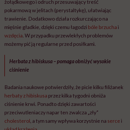
żołądkowego i odruch przesuwający treść
pokarmową w jelitach (perystaltykę), ułatwiając
trawienie. Dodatkowo działa rozkurczająco na
mięśnie gładkie, dzięki czemu łagodzi
bóle brzucha
i
wzdęcia
. W przypadku przewlekłych problemów
możemy pić ją regularne przed posiłkami.
Herbata z hibiskusa – pomaga obniżyć wysokie
ciśnienie
Badania naukowe potwierdziły, że picie kilku filiżanek
herbaty z hibiskusa
przez kilka tygodni obniża
ciśnienie krwi. Ponadto dzięki zawartości
przeciwutleniaczy napar ten zwalcza „zły”
cholesterol
, a tym samy wpływa korzystnie na
serce
i
układ krążenia
.