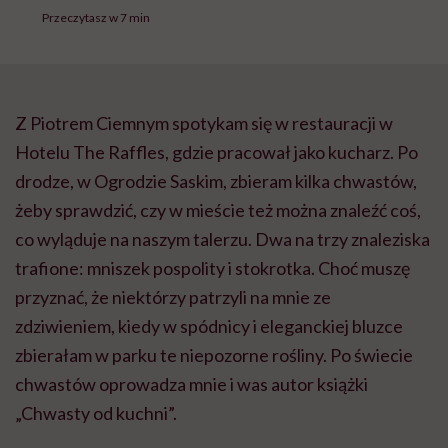
Przeczytasz w 7 min
Z Piotrem Ciemnym spotykam się w restauracji w
Hotelu The Raffles, gdzie pracował jako kucharz. Po
drodze, w Ogrodzie Saskim, zbieram kilka chwastów,
żeby sprawdzić, czy w mieście też można znaleźć coś,
co wyląduje na naszym talerzu. Dwa na trzy znaleziska
trafione: mniszek pospolity i stokrotka. Choć muszę
przyznać, że niektórzy patrzyli na mnie ze
zdziwieniem, kiedy w spódnicy i eleganckiej bluzce
zbierałam w parku te niepozorne rośliny. Po świecie
chwastów oprowadza mnie i was autor książki
„Chwasty od kuchni”.