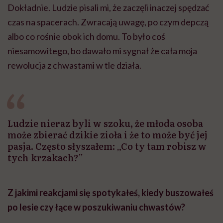
Dokładnie. Ludzie pisali mi, że zaczęli inaczej spędzać
czas na spacerach. Zwracają uwagę, po czym depczą
albo co rośnie obok ich domu. To było coś
niesamowitego, bo dawało mi sygnał że cała moja
rewolucja z chwastami w tle działa.
Ludzie nieraz byli w szoku, że młoda osoba
może zbierać dzikie zioła i że to może być jej
pasja. Często słyszałem: „Co ty tam robisz w
tych krzakach?”
Z jakimi reakcjami się spotykałeś, kiedy buszowałeś
po lesie czy łące w poszukiwaniu chwastów?