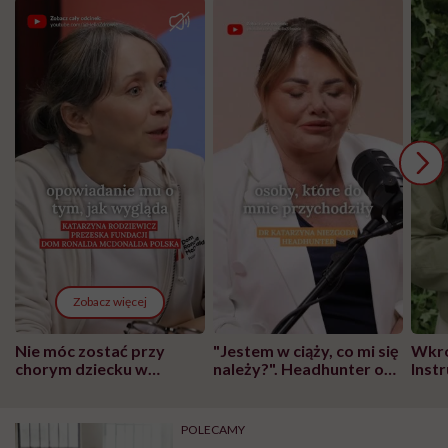
Zobacz więcej
Nie móc zostać przy
"Jestem w ciąży, co mi się
Wkró
chorym dziecku w
należy?". Headhunter o
Inst
szpitalu to tortura.
zmianie pokoleniowej u
atak
"Przeszkadzać w tym
kobiet w ciąży na rynku
wars
może chyba tylko
pracy
eksp
POLECAMY
głupota i brak