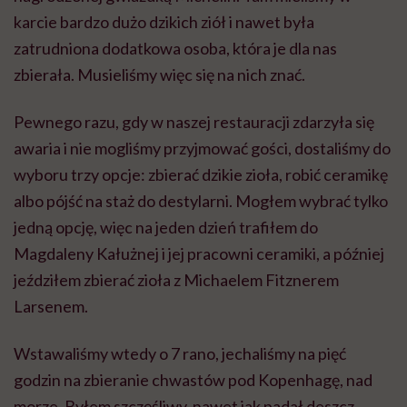
karcie bardzo dużo dzikich ziół i nawet była
zatrudniona dodatkowa osoba, która je dla nas
zbierała. Musieliśmy więc się na nich znać.
Pewnego razu, gdy w naszej restauracji zdarzyła się
awaria i nie mogliśmy przyjmować gości, dostaliśmy do
wyboru trzy opcje: zbierać dzikie zioła, robić ceramikę
albo pójść na staż do destylarni. Mogłem wybrać tylko
jedną opcję, więc na jeden dzień trafiłem do
Magdaleny Kałużnej i jej pracowni ceramiki, a później
jeździłem zbierać zioła z Michaelem Fitznerem
Larsenem.
Wstawaliśmy wtedy o 7 rano, jechaliśmy na pięć
godzin na zbieranie chwastów pod Kopenhagę, nad
morze. Byłem szczęśliwy, nawet jak padał deszcz.