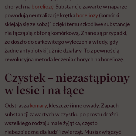
chorych na
boreliozę
. Substancje zawarte w naparze
powodują neutralizację krętka
boreliozy
(komórki
sklejają się ze sobą) i dzięki temu szkodliwe substancje
nie łączą się z błoną komórkową. Znane są przypadki,
że doszło do całkowitego wyleczenia wtedy, gdy
żadne antybiotyki już nie działały. To z pewnością
rewolucyjna metoda leczenia chorych na boreliozę.
Czystek – niezastąpiony
w lesie i na łące
Odstrasza
komary
, kleszcze i inne owady. Zapach
substancji zawartych w czystku po prostu drażni
wszelkiego rodzaju małe żyjątka, często
niebezpieczne dla ludzi i zwierząt. Musisz włączyć