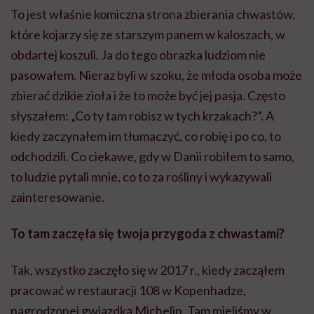
To jest właśnie komiczna strona zbierania chwastów,
które kojarzy się ze starszym panem w kaloszach, w
obdartej koszuli. Ja do tego obrazka ludziom nie
pasowałem. Nieraz byli w szoku, że młoda osoba może
zbierać dzikie zioła i że to może być jej pasja. Często
słyszałem: „Co ty tam robisz w tych krzakach?”. A
kiedy zaczynałem im tłumaczyć, co robię i po co, to
odchodzili. Co ciekawe, gdy w Danii robiłem to samo,
to ludzie pytali mnie, co to za rośliny i wykazywali
zainteresowanie.
To tam zaczęła się twoja przygoda z chwastami?
Tak, wszystko zaczęło się w 2017 r., kiedy zacząłem
pracować w restauracji 108 w Kopenhadze,
nagrodzonej gwiazdką Michelin. Tam mieliśmy w