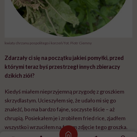
kwiaty chrzanu pospolitego i korzeń/ fot. Piotr Ciemny
Zdarzały ci się na początku jakieś pomyłki, przed
którymi teraz byś przestrzegł innych zbieraczy
dzikich ziół?
Kiedyś miałem nieprzyjemną przygodę z groszkiem
skrzydlastym. Ucieszyłem się, że udało mi się go
znaleźć, bo ma bardzo fajne, soczyste liście – aż
chrupią. Posiekałem je i zrobiłem fried rice, zjadłem
wszystko i wrzuciłem na forum zdjęcie tego groszka.
Wtedy ktoś zapytał: „Ale chyba tego nie jadłeś?”.
Strona główna