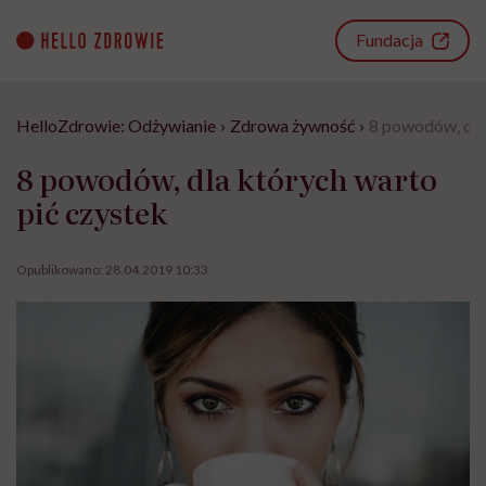
Go
to
Fundacja
content
HelloZdrowie: Odżywianie
›
Zdrowa żywność
›
8 powodów, dla
8 powodów, dla których warto
pić czystek
Opublikowano:
28.04.2019 10:33