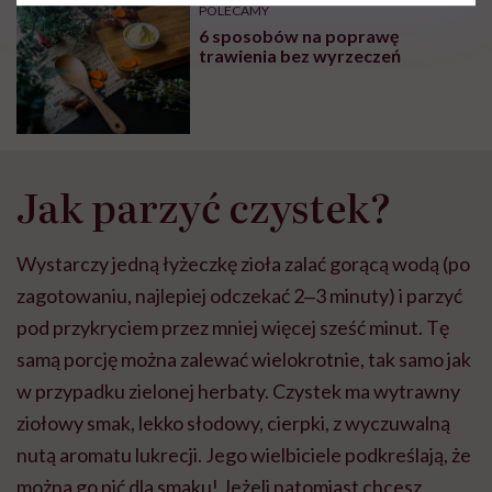
POLECAMY
6 sposobów na poprawę
trawienia bez wyrzeczeń
Jak parzyć czystek?
Wystarczy jedną łyżeczkę zioła zalać gorącą wodą (po
zagotowaniu, najlepiej odczekać 2‒3 minuty) i parzyć
pod przykryciem przez mniej więcej sześć minut. Tę
samą porcję można zalewać wielokrotnie, tak samo jak
w przypadku zielonej herbaty. Czystek ma wytrawny
ziołowy smak, lekko słodowy, cierpki, z wyczuwalną
nutą aromatu lukrecji. Jego wielbiciele podkreślają, że
można go pić dla smaku! Jeżeli natomiast chcesz