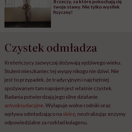
8 rzeczy, za które pokochają cię
wyobraźni"
twoje stawy. Nie tylko wysiłek
fizyczny!
Czystek odmładza
Kreteńczycy zazwyczaj dożywają sędziwego wieku.
Stuleni mieszkaniec tej wyspy nikogo nie dziwi. Nie
jest to przypadek, że tradycyjnym i najchętniej
spożywanym tam napojem jest właśnie czystek.
Badania potwierdzają jego silne działanie
antyoksydacyjne
. Wyłapuje wolne rodniki oraz
wpływa odmładzająco na
skórę
, neutralizując enzymy
odpowiedzialne za rozkład kolagenu.