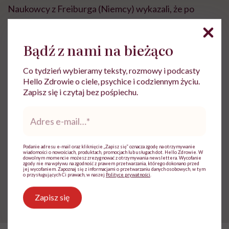
Naukowcy z Freiburga (Niemcy) wykazali, że po
wypłukaniu
jamy ustnej
wywarem z czystka ilość
szkodliwych bakterii znacznie się zmniejszyła. Bez
Bądź z nami na bieżąco
wahania możesz zastąpić miętowe płyny do płukania
ust tą superherbatą. Aby wzmocnić właściwości
Co tydzień wybieramy teksty, rozmowy i podcasty
Hello Zdrowie o ciele, psychice i codziennym życiu.
remineralizujące, roztwór osłodź ksylitolem.
Zapisz się i czytaj bez pośpiechu.
Adres
e-
Czystek zmienia zapach
mail
*
Podanie adresu e-mail oraz kliknięcie „Zapisz się” oznacza zgodę na otrzymywanie
wiadomości o nowościach, produktach, promocjach lub usługach dot. Hello Zdrowie. W
Czystek znany jest ze swego działania zmieniającego
dowolnym momencie możesz zrezygnować z otrzymywania newslettera. Wycofanie
zgody nie ma wpływu na zgodność z prawem przetwarzania, którego dokonano przed
zapach
… wydzielin. Przy regularnym piciu (3‒4 razy
jej wycofaniem. Zapoznaj się z informacjami o przetwarzaniu danych osobowych, w tym
o przysługujących Ci prawach, w naszej
Polityce prywatności
.
dziennie) już po kilku tygodniach problem przykrego
Zapisz się
zapachu zostanie rozwiązany.