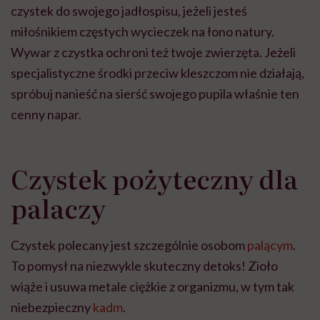
czystek do swojego jadłospisu, jeżeli jesteś
miłośnikiem częstych wycieczek na łono natury.
Wywar z czystka ochroni też twoje zwierzęta. Jeżeli
specjalistyczne środki przeciw kleszczom nie działają,
spróbuj nanieść na sierść swojego pupila właśnie ten
cenny napar.
Czystek pożyteczny dla
palaczy
Czystek polecany jest szczególnie osobom
palącym
.
To pomysł na niezwykle skuteczny detoks! Zioło
wiąże i usuwa metale ciężkie z organizmu, w tym tak
niebezpieczny
kadm
.