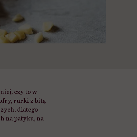
niej, czy to w
ry, rurki z bitą
szych, dlatego
ch na patyku, na