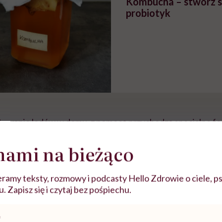
Kombucha – stwórz s
probiotyk
otowanie lodów w domu, z pomocą przychodzą specjalne for
 przygotujemy nawet w małej, domowej zamrażarce. Nie 
nami na bieżąco
y, ale na pewno zdrowszy!
ramy teksty, rozmowy i podcasty Hello Zdrowie o ciele, ps
ie lody ze słonym karmel
 Zapisz się i czytaj bez pośpiechu.