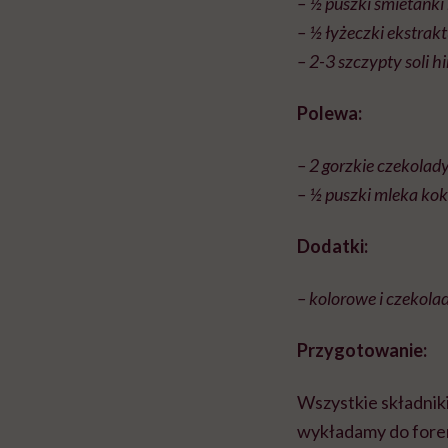
– ½ puszki śmietank
– ½ łyżeczki ekstrakt
– 2-3 szczypty soli h
Polewa:
– 2 gorzkie czekolad
– ½ puszki mleka ko
Dodatki:
– kolorowe i czekola
Przygotowanie:
Wszystkie składnik
wykładamy do forem