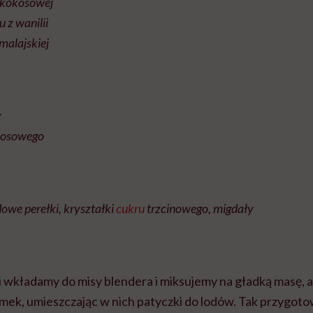
i kokosowej
u z wanilii
imalajskiej
y
kosowego
dowe perełki, kryształki
cukru
trzcinowego, migdały
i wkładamy do misy blendera i miksujemy na gładką masę, 
ek, umieszczając w nich patyczki do lodów. Tak przygot