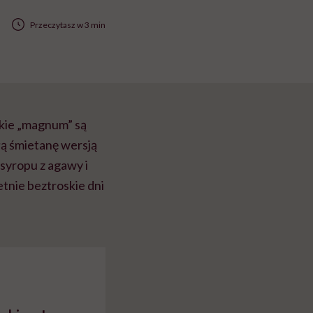
Przeczytasz w 3 min
kie „magnum” są
łą śmietanę wersją
syropu z agawy i
 letnie beztroskie dni