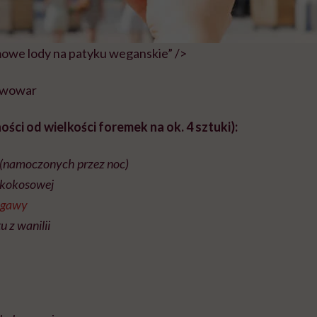
mowe lody na patyku weganskie” />
Piwowar
ości od wielkości foremek na ok. 4 sztuki):
(namoczonych przez noc)
i kokosowej
agawy
u z wanilii