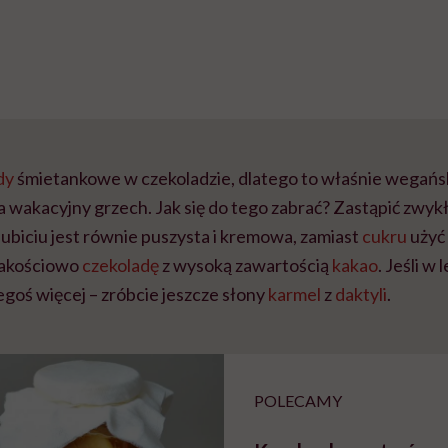
dy
śmietankowe w czekoladzie, dlatego to właśnie wegańs
 wakacyjny grzech. Jak się do tego zabrać? Zastąpić zwyk
 ubiciu jest równie puszysta i kremowa, zamiast
cukru
użyć 
jakościowo
czekoladę
z wysoką zawartością
kakao
. Jeśli w
egoś więcej – zróbcie jeszcze słony
karmel
z
daktyli
.
POLECAMY