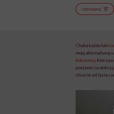
Udostępnij
Chyba każdy lubi
lo
moją alternatywą na
kokosową,
która po
postawić na dobrą 
chcecie od życia cz