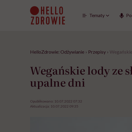
Go
to
content
Tematy
Po
HelloZdrowie: Odżywianie
›
Przepisy
›
Wegańskie 
Wegańskie lody ze 
upalne dni
Opublikowano:
10.07.2022 07:32
Aktualizacja:
10.07.2022 09:35