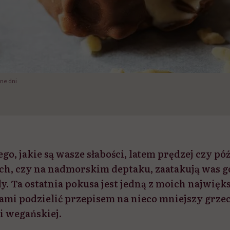
ne dni
ego, jakie są wasze słabości, latem prędzej czy póź
ch, czy na nadmorskim deptaku, zaatakują was gof
y. Ta ostatnia pokusa jest jedną z moich najwięk
wami podzielić przepisem na nieco mniejszy grze
i wegańskiej.