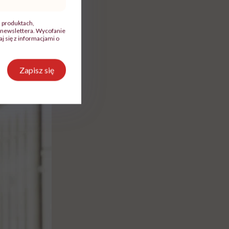
, produktach,
newslettera. Wycofanie
 się z informacjami o
Zapisz się