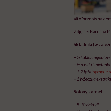
alt=”przepis na do
Zdjęcie: Karolina 
Składniki (w zależn
– ½ kubka migdałów 
– ½ puszki śmietank
– 1-2 łyżki
syropu z 
– 1 łyżeczka ekstrakt
Solony karmel:
– 8-10 daktyli