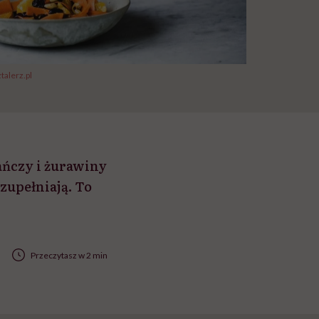
alerz.pl
ańczy i żurawiny
zupełniają. To
Przeczytasz w 2 min