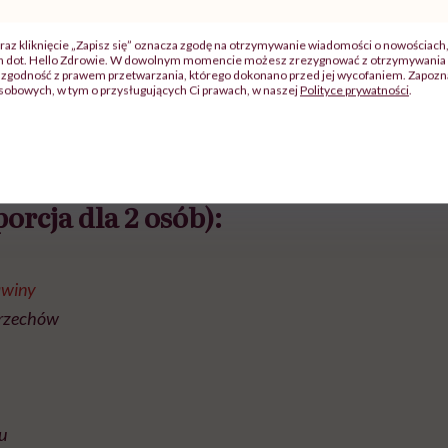
raz kliknięcie „Zapisz się” oznacza zgodę na otrzymywanie wiadomości o nowościach
ch dot. Hello Zdrowie. W dowolnym momencie możesz zrezygnować z otrzymywania 
zgodność z prawem przetwarzania, którego dokonano przed jej wycofaniem. Zapoznaj
sobowych, w tym o przysługujących Ci prawach, w naszej
Polityce prywatności
.
orcja dla 2 osób):
awiny
orzechów
ku