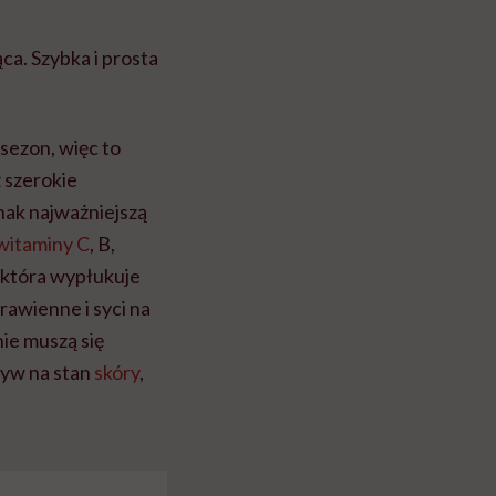
ąca. Szybka i prosta
 sezon, więc to
ż szerokie
nak najważniejszą
witaminy C
, B,
, która wypłukuje
rawienne i syci na
ie muszą się
ływ na stan
skóry
,