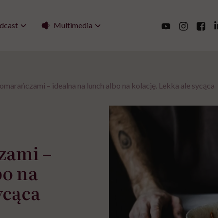
Multimedia
dcast
omarańczami – idealna na lunch albo na kolację. Lekka ale sycąca
zami –
bo na
ycąca