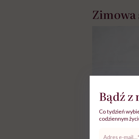
Zimowa 
Bądź z 
Co tydzień wybie
codziennym życiu.
Adres
e-