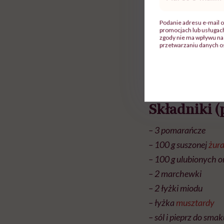
mail
*
Podanie adresu e-mail o
promocjach lub usługa
zgody nie ma wpływu na 
przetwarzaniu danych o
Zdjęcie: masz.talerz
Składniki (p
– 3 pomarańcze
– 100 g suszonej
żur
– 100 g ulubionych 
– 2 marchewki
– 2 łyżki miodu
– łyżka
musztardy
– sól i pieprz do sma