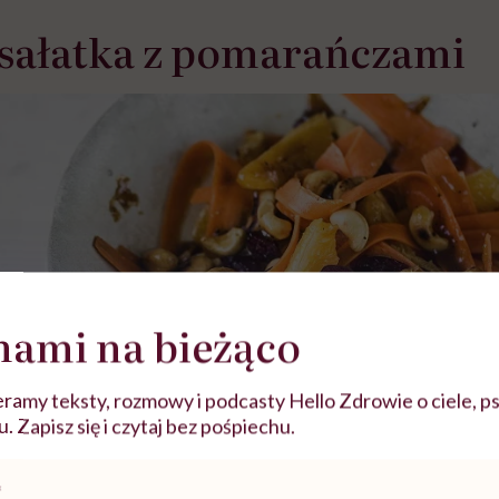
sałatka z pomarańczami
nami na bieżąco
ramy teksty, rozmowy i podcasty Hello Zdrowie o ciele, ps
 Zapisz się i czytaj bez pośpiechu.