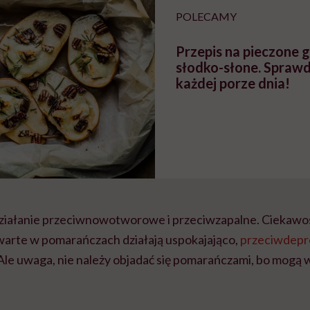
POLECAMY
Przepis na pieczone g
słodko-słone. Sprawd
każdej porze dnia!
iałanie przeciwnowotworowe i przeciwzapalne. Ciekawostk
arte w pomarańczach działają uspokajająco,
przeciwdepr
Ale uwaga, nie należy objadać się pomarańczami, bo mog