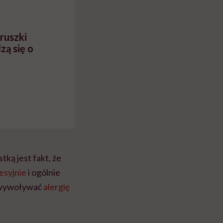
ruszki
zą się o
ą jest fakt, że
esyjnie
i ogólnie
ą wywoływać
alergię