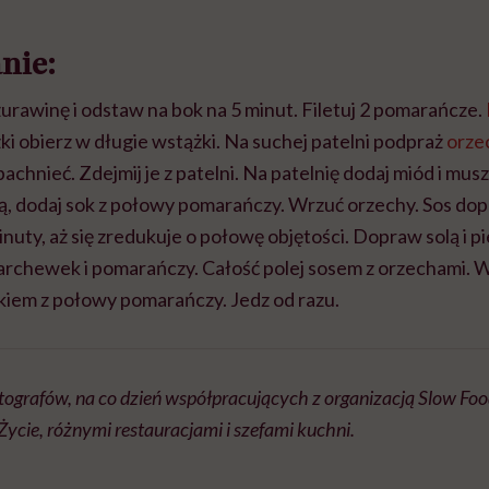
nie:
urawinę i odstaw na bok na 5 minut. Filetuj 2 pomarańcze.
i obierz w długie wstążki. Na suchej patelni podpraż
orze
pachnieć. Zdejmij je z patelni. Na patelnię dodaj miód i mus
zą, dodaj sok z połowy pomarańczy. Wrzuć orzechy. Sos do
 minuty, aż się zredukuje o połowę objętości. Dopraw solą i
archewek i pomarańczy. Całość polej sosem z orzechami. W
okiem z połowy pomarańczy. Jedz od razu.
otografów, na co dzień współpracujących z organizacją Slow Fo
cie, różnymi restauracjami i szefami kuchni.