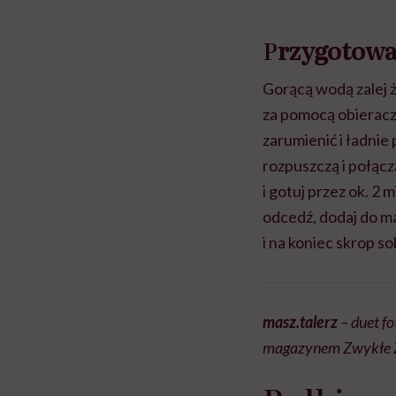
P
rzygotowa
Gorącą wodą zalej ż
za pomocą obieraczk
zarumienić i ładnie 
rozpuszczą i połąc
i gotuj przez ok. 2
odcedź, dodaj do m
i na koniec skrop s
masz.talerz
– duet f
magazynem Zwykłe Ży