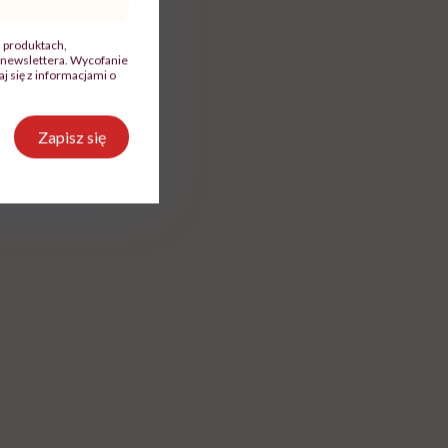
, produktach,
newslettera. Wycofanie
 się z informacjami o
Zapisz się