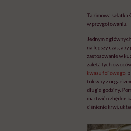
Ta zimowa sałatka św
w przygotowaniu.
Jednym z głównych 
najlepszy czas, aby 
zastosowanie w kuc
zaletą tych owoców
kwasu foliowego
, 
toksyny z organizm
długie godziny. Pom
martwić o zbędne k
ciśnienie krwi, ukł