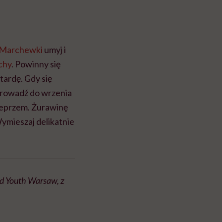
Marchewki
umyj i
chy
. Powinny się
ztardę. Gdy się
prowadź do wrzenia
 pieprzem. Żurawinę
ymieszaj delikatnie
od Youth Warsaw, z