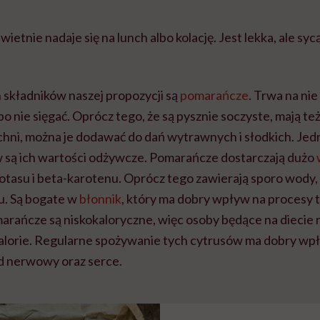
ietnie nadaje się na lunch albo kolację. Jest lekka, ale syc
składników naszej propozycji są
pomarańcze
. Trwa na nie
po nie sięgać. Oprócz tego, że są pysznie soczyste, mają te
hni, można je dodawać do dań wytrawnych i słodkich. Jed
 są ich wartości odżywcze. Pomarańcze dostarczają dużo
potasu i beta-karotenu. Oprócz tego zawierają sporo wody
u. Są bogate w
błonnik
, który ma dobry wpływ na procesy t
arańcze są niskokaloryczne, więc osoby będące na diecie n
alorie. Regularne spożywanie tych cytrusów ma dobry wp
ad nerwowy oraz serce.