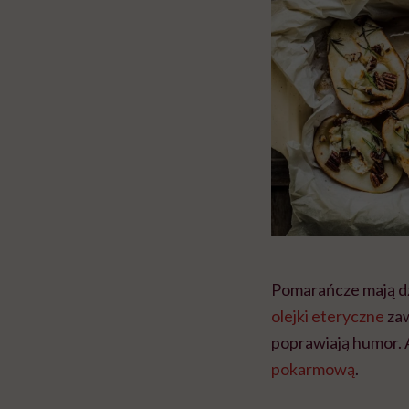
Pomarańcze mają dz
olejki eteryczne
zaw
poprawiają humor. 
pokarmową
.