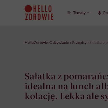
Go
to
content
Tematy
Po
HelloZdrowie: Odżywianie
›
Przepisy
›
Sałatka z p
Sałatka z pomarańc
idealna na lunch al
kolację. Lekka ale s