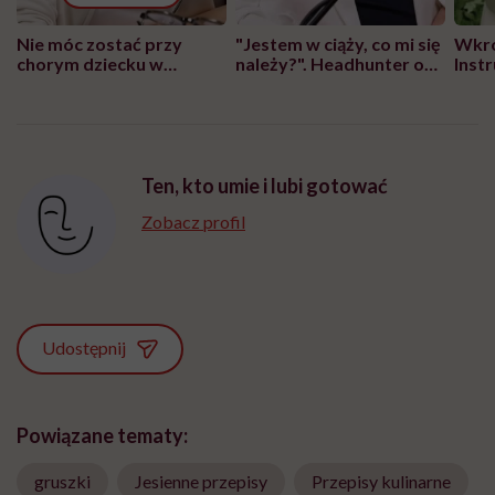
Nie móc zostać przy
"Jestem w ciąży, co mi się
Wkró
chorym dziecku w
należy?". Headhunter o
Inst
szpitalu to tortura.
zmianie pokoleniowej u
atak
"Przeszkadzać w tym
kobiet w ciąży na rynku
wars
może chyba tylko
pracy
eksp
głupota i brak
wyobraźni"
Ten, kto umie i lubi gotować
Zobacz profil
Udostępnij
Powiązane tematy:
gruszki
Jesienne przepisy
Przepisy kulinarne