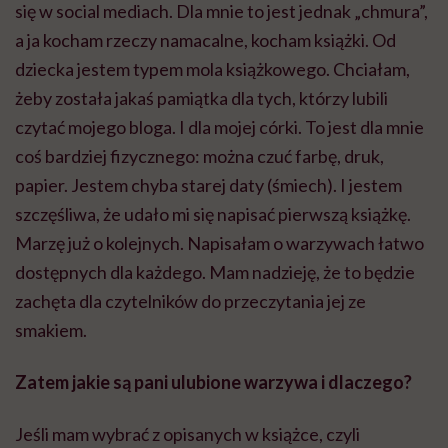
się w social mediach. Dla mnie to jest jednak „chmura”,
a ja kocham rzeczy namacalne, kocham książki. Od
dziecka jestem typem mola książkowego. Chciałam,
żeby została jakaś pamiątka dla tych, którzy lubili
czytać mojego bloga. I dla mojej córki. To jest dla mnie
coś bardziej fizycznego: można czuć farbę, druk,
papier. Jestem chyba starej daty (śmiech). I jestem
szczęśliwa, że udało mi się napisać pierwszą książkę.
Marzę już o kolejnych. Napisałam o warzywach łatwo
dostępnych dla każdego. Mam nadzieję, że to będzie
zachęta dla czytelników do przeczytania jej ze
smakiem.
Zatem jakie są pani ulubione warzywa i dlaczego?
Jeśli mam wybrać z opisanych w książce, czyli