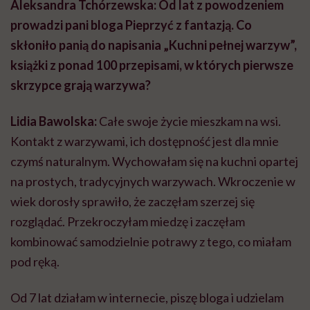
Aleksandra Tchórzewska: Od lat z powodzeniem
prowadzi pani bloga Pieprzyć z fantazją. Co
skłoniło panią do napisania „Kuchni pełnej warzyw”,
książki z ponad 100 przepisami, w których pierwsze
skrzypce grają warzywa?
Lidia Bawolska:
Całe swoje życie mieszkam na wsi.
Kontakt z warzywami, ich dostępność jest dla mnie
czymś naturalnym. Wychowałam się na kuchni opartej
na prostych, tradycyjnych warzywach. Wkroczenie w
wiek dorosły sprawiło, że zaczęłam szerzej się
rozglądać. Przekroczyłam miedzę i zaczęłam
kombinować samodzielnie potrawy z tego, co miałam
pod ręką.
Od 7 lat działam w internecie, piszę bloga i udzielam