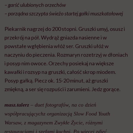
– garść ulubionych orzechów
– porządna szczypta świeżo startej gałki muszkatołowej
Piekarnik nagrzej do 200 stopni. Gruszki umyj, osusz i
przekrój na pół. Wydrąż gniazda nasienne i w
powstałe wgłębienia włóż ser. Gruszki ułóż w
naczyniu do pieczenia. Rozmaryn rozetrzyj w dłoniach
i posyp nim owoce. Orzechy posiekaj na większe
kawałki i rozsyp na gruszki, całość skrop miodem.
Posyp gałką. Piecz ok. 15-20 minut, aż gruszki
zmiękną, a ser się rozpuści i zarumieni. Jedz gorące.
masz.talerz
– duet fotografów, na co dzień
współpracującychz organizacją Slow Food Youth
Warsaw, z magazynem Zwykłe Życie, różnymi
restauracjami i szefami kuchni. Po więcej zdjęć