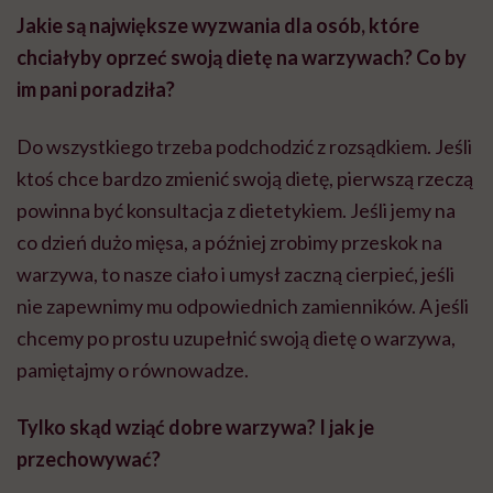
Jakie są największe wyzwania dla osób, które
chciałyby oprzeć swoją dietę na warzywach? Co by
im pani poradziła?
Do wszystkiego trzeba podchodzić z rozsądkiem. Jeśli
ktoś chce bardzo zmienić swoją dietę, pierwszą rzeczą
powinna być konsultacja z dietetykiem. Jeśli jemy na
co dzień dużo mięsa, a później zrobimy przeskok na
warzywa, to nasze ciało i umysł zaczną cierpieć, jeśli
nie zapewnimy mu odpowiednich zamienników. A jeśli
chcemy po prostu uzupełnić swoją dietę o warzywa,
pamiętajmy o równowadze.
Tylko skąd wziąć dobre warzywa? I jak je
przechowywać?