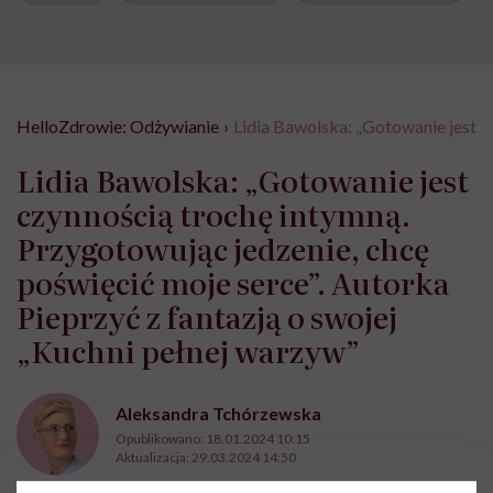
HelloZdrowie: Odżywianie
›
Lidia Bawolska: „Gotowanie jest c
Lidia Bawolska: „Gotowanie jest
czynnością trochę intymną.
Przygotowując jedzenie, chcę
poświęcić moje serce”. Autorka
Pieprzyć z fantazją o swojej
„Kuchni pełnej warzyw”
Aleksandra Tchórzewska
Opublikowano:
18.01.2024 10:15
Aktualizacja:
29.03.2024 14:50