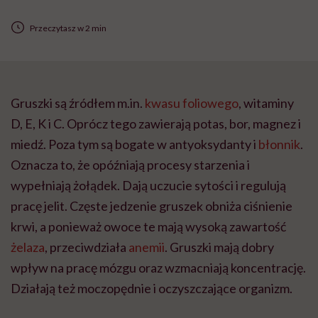
Przeczytasz w 2 min
Gruszki są źródłem m.in.
kwasu foliowego
, witaminy
D, E, K i C. Oprócz tego zawierają potas, bor, magnez i
miedź. Poza tym są bogate w antyoksydanty i
błonnik
.
Oznacza to, że opóźniają procesy starzenia i
wypełniają żołądek. Dają uczucie sytości i regulują
pracę jelit. Częste jedzenie gruszek obniża ciśnienie
krwi, a ponieważ owoce te mają wysoką zawartość
żelaza
, przeciwdziała
anemii
. Gruszki mają dobry
wpływ na pracę mózgu oraz wzmacniają koncentrację.
Działają też moczopędnie i oczyszczające organizm.