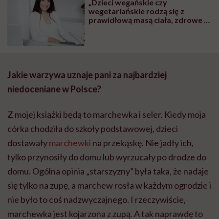
„Dzieci wegańskie czy
wegetariańskie rodzą się z
prawidłową masą ciała, zdrowe i
rozwijają się prawidłowo. To, że
brak mięsa w diecie ciężarnej
szkodzi dziecku, to mit” – mówi
dietetyczka Iwona Kibil
Jakie warzywa uznaje pani za najbardziej
niedoceniane w Polsce?
Z mojej książki będą to marchewka i seler. Kiedy moja
córka chodziła do szkoły podstawowej, dzieci
dostawały
marchewki
na przekąskę. Nie jadły ich,
tylko przynosiły do domu lub wyrzucały po drodze do
domu. Ogólna opinia „starszyzny” była taka, że nadaje
się tylko na zupę, a marchew rosła w każdym ogrodzie i
nie było to coś nadzwyczajnego. I rzeczywiście,
marchewka jest kojarzona z zupą. A tak naprawdę to