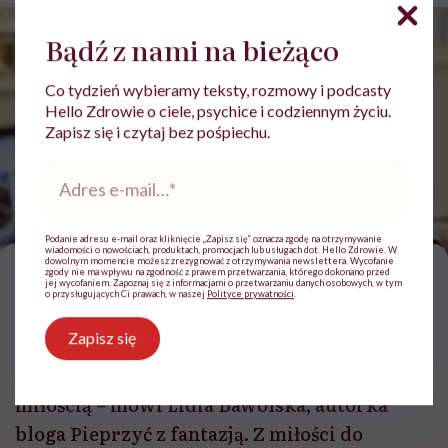
Bądź z nami na bieżąco
Co tydzień wybieramy teksty, rozmowy i podcasty
Hello Zdrowie o ciele, psychice i codziennym życiu.
Zapisz się i czytaj bez pośpiechu.
Adres
e-
mail
*
Lidia Bawolska podpowiada, jakie warzywa mieć w domu, żeby było smacznie i
zdrowo
Podanie adresu e-mail oraz kliknięcie „Zapisz się” oznacza zgodę na otrzymywanie
wiadomości o nowościach, produktach, promocjach lub usługach dot. Hello Zdrowie. W
dowolnym momencie możesz zrezygnować z otrzymywania newslettera. Wycofanie
J
zgody nie ma wpływu na zgodność z prawem przetwarzania, którego dokonano przed
eśli potrawa wymaga czasu, to
jej wycofaniem. Zapoznaj się z informacjami o przetwarzaniu danych osobowych, w tym
o przysługujących Ci prawach, w naszej
Polityce prywatności
.
poświęcam go z wielką przyjemnością,
Zapisz się
nie czuję, że mnie to boli. Ci, którzy później
jedzą moje dania, mówią, że robiłam je z
miłością – mówi Lidia Bawolska, autorka
bloga Pieprzyć z fantazją. Z miłości do