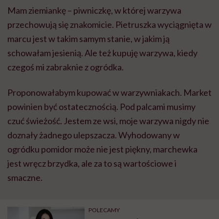
Mam ziemiankę – piwniczkę, w której warzywa
przechowują się znakomicie. Pietruszka wyciągnięta w
marcu jest w takim samym stanie, w jakim ją
schowałam jesienią. Ale też kupuję warzywa, kiedy
czegoś mi zabraknie z ogródka.
Proponowałabym kupować w warzywniakach. Market
powinien być ostatecznością. Pod palcami musimy
czuć świeżość. Jestem ze wsi, moje warzywa nigdy nie
doznały żadnego ulepszacza. Wyhodowany w
ogródku pomidor może nie jest piękny, marchewka
jest wręcz brzydka, ale za to są wartościowe i
smaczne.
POLECAMY