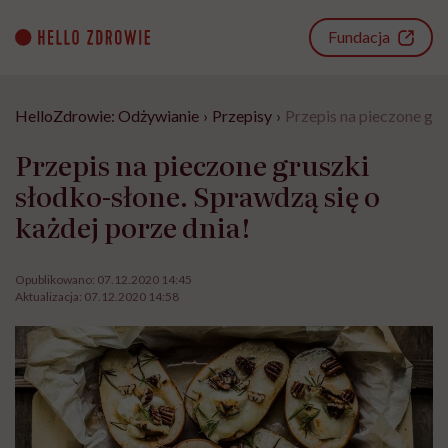
Go
to
Fundacja
content
HelloZdrowie: Odżywianie
›
Przepisy
›
Przepis na pieczone gru
Przepis na pieczone gruszki
słodko-słone. Sprawdzą się o
każdej porze dnia!
Opublikowano:
07.12.2020 14:45
Aktualizacja:
07.12.2020 14:58