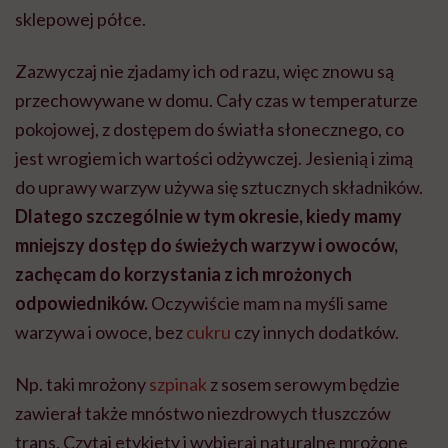
sklepowej półce.
Zazwyczaj nie zjadamy ich od razu, więc znowu są
przechowywane w domu. Cały czas w temperaturze
pokojowej, z dostępem do światła słonecznego, co
jest wrogiem ich wartości odżywczej. Jesienią i zimą
do uprawy warzyw używa się sztucznych składników.
Dlatego szczególnie w tym okresie, kiedy mamy
mniejszy dostęp do świeżych warzyw i owoców,
zachęcam do korzystania z ich mrożonych
odpowiedników.
Oczywiście mam na myśli same
warzywa i owoce, bez
cukru
czy innych dodatków.
Np. taki mrożony
szpinak
z sosem serowym będzie
zawierał także mnóstwo niezdrowych tłuszczów
trans. Czytaj etykiety i wybieraj naturalne mrożone