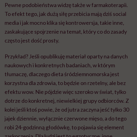
Pewne podobieństwa widzę także w farmakoterapii.
To efekt tego, jak dużą siłę przebicia mają dziś social
media i jak mocno klika się kontrowersja, takie inne,
zaskakujące spojrzenie na temat, który co do zasady
często jest dość prosty.
Przykład? Jeśli opublikuję materiał oparty na danych
naukowych i konkretnych badaniach, w którym
tłumaczę, dlaczego dieta śródziemnomorska jest
korzystna dla zdrowia, to będzie on rzetelny, ale bez
efektu wow. Nie pójdzie więc szeroko w świat, tylko
dotrze do konkretnej, niewielkiej grupy odbiorców. Z
kolei jeśli ktoś powie, że od jutra zaczyna jeść tylko 30
jajek dziennie, wyłącznie czerwone mięso, a do tego
robi 24-godzinną głodówkę, to pojawia się element
zaskoczenia. Dla ludzi jest to egzotyczne, inne,