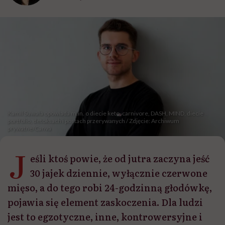
Kamil Suwała opowiada m.in. o diecie keto, carnivore, DASH, MIND, diecie
portfolio, detoksach i postach przerywanych / Zdjęcie: Archiwum
prywatne/Canva
J
eśli ktoś powie, że od jutra zaczyna jeść
30 jajek dziennie, wyłącznie czerwone
mięso, a do tego robi 24-godzinną głodówkę,
pojawia się element zaskoczenia. Dla ludzi
jest to egzotyczne, inne, kontrowersyjne i