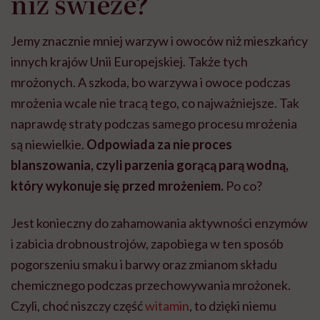
niż świeże?
Jemy znacznie mniej warzyw i owoców niż mieszkańcy
innych krajów Unii Europejskiej. Także tych
mrożonych. A szkoda, bo warzywa i owoce podczas
mrożenia wcale nie tracą tego, co najważniejsze. Tak
naprawdę straty podczas samego procesu mrożenia
są niewielkie.
Odpowiada za nie proces
blanszowania, czyli parzenia gorącą parą wodną,
który wykonuje się przed mrożeniem.
Po co?
Jest konieczny do zahamowania aktywności enzymów
i zabicia drobnoustrojów, zapobiega w ten sposób
pogorszeniu smaku i barwy oraz zmianom składu
chemicznego podczas przechowywania mrożonek.
Czyli, choć niszczy część
witamin
, to dzięki niemu