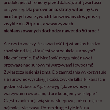
produkt jest chroniony przed dalszą stratą wartości
odżywczej.
Dla porównania: straty witaminy C w
mrożonych warzywach blanszowanych wynoszą
zwykle ok. 20 proc., a w warzywach
nieblanszowanych dochodzą nawet do 50 proc.!
Ale czy to znaczy, że zawartość tej witaminy bardzo
różni się od tej, która jest w produkcie surowym?
Niekoniecznie. Ba! Mrożonki mogą mieć nawet
przewagę nad surowymi warzywami i owocami!
Zwłaszcza jesienią i zimą. Do zamrażania wykorzystuje
się surowiec wysokiej jakości, zwykle kilka, kilkanaście
godzin od zbioru. A jak to wygląda ze świeżymi
warzywami i owocami, które kupujemy w sklepie?
Często zanim pojawią się na sklepowej półce, mija co
najmniej tyle czasu. Potem drugie tyle leżą na