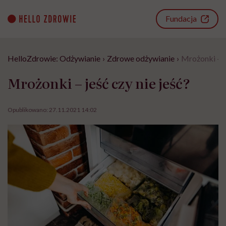
Go
to
Fundacja
content
HelloZdrowie: Odżywianie
›
Zdrowe odżywianie
›
Mrożonki – je
Mrożonki – jeść czy nie jeść?
Opublikowano:
27.11.2021 14:02