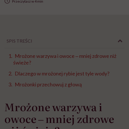
Przeczytasz w 4 min
SPIS TREŚCI
Mrożone warzywa i owoce ‒ mniej zdrowe niż
świeże?
Dlaczego w mrożonej rybie jest tyle wody?
Mrożonki przechowuj z głową
Mrożone warzywa i
owoce ‒ mniej zdrowe