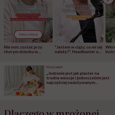
Zobacz więcej
Nie móc zostać przy
"Jestem w ciąży, co mi się
Wkró
chorym dziecku w
należy?". Headhunter o
Inst
szpitalu to tortura.
zmianie pokoleniowej u
atak
"Przeszkadzać w tym
kobiet w ciąży na rynku
wars
może chyba tylko
pracy
eksp
POLECAMY
głupota i brak
„Jedzenie jest jak plaster na
wyobraźni"
trudne emocje i jednocześnie jest
najczęściej nadużywanym
środkiem uspokajającym”
Dlaczego w mrożonej