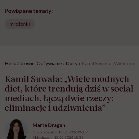
Powiązane tematy:
mrożonki
HelloZdrowie: Odżywianie
›
Diety
›
Kamil Suwała: „Wiele modnyc
Kamil Suwała: „Wiele modnych
diet, które trendują dziś w social
mediach, łączą dwie rzeczy:
eliminacje i udziwnienia”
Marta Dragan
Opublikowano:
15.05.2026 09:09
Aktualizacja:
15.05.2026 10:38