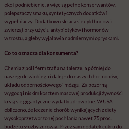
oko i podniebienie, a więc są pełne konserwantów,
polepszaczy smaku, syntetycznych dodatków i
wypełniaczy. Dodatkowo skraca się cykl hodowli
zwierząt przy użyciu antybiotyków i hormonów
wzrostu, a gleby wyjaławia nadmiernymi opryskami.
Co to oznacza dla konsumenta?
Chemia z pól i ferm trafia na talerze, a później do
naszego krwiobiegu i dalej – do naszych hormonów,
układu odpornościowego i mózgu. Za pozorną
wygodą i niskim kosztem masowej produkcji żywności
kryją się gigantyczne wydatki zdrowotne. W USA
obliczono, że leczenie chorób wynikających z diety
wysokoprzetworzonej pochłania nawet 75 proc.
budżetu służby zdrowia. Przez sam dodatek cukru do