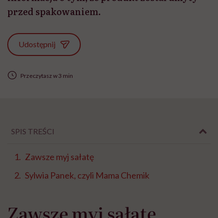
przed spakowaniem.
Udostępnij
Przeczytasz w 3 min
SPIS TREŚCI
Zawsze myj sałatę
Sylwia Panek, czyli Mama Chemik
Zawsze myj sałatę