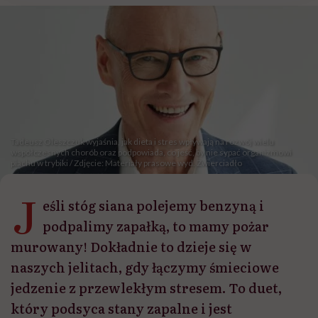
Tadeusz Oleszczuk wyjaśnia, jak dieta i stres wpływają na rozwój wielu
współczesnych chorób oraz podpowiada, co jeść, by nie sypać organizmowi
piachu w trybiki / Zdjęcie: Materiały prasowe wyd. Zwierciadło
J
eśli stóg siana polejemy benzyną i
podpalimy zapałką, to mamy pożar
murowany! Dokładnie to dzieje się w
naszych jelitach, gdy łączymy śmieciowe
jedzenie z przewlekłym stresem. To duet,
który podsyca stany zapalne i jest