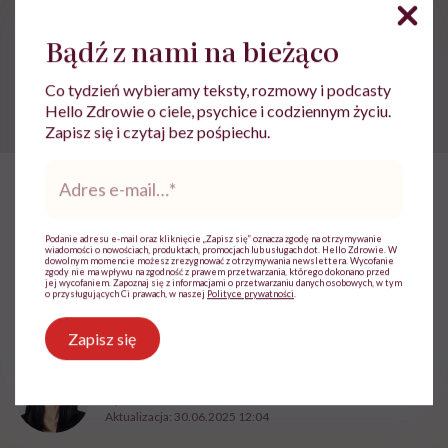
Bądź z nami na bieżąco
świeże owoce i warzywa
warzywa
Zdrowa żywność
Co tydzień wybieramy teksty, rozmowy i podcasty
Hello Zdrowie o ciele, psychice i codziennym życiu.
Zapisz się i czytaj bez pośpiechu.
Adres
e-
mail
*
HelloZdrowie: Odżywianie
›
Zdrowe odżywianie
›
Tadeusz Olesz
Podanie adresu e-mail oraz kliknięcie „Zapisz się” oznacza zgodę na otrzymywanie
Tadeusz Oleszczuk: „Śmieciowe
wiadomości o nowościach, produktach, promocjach lub usługach dot. Hello Zdrowie. W
dowolnym momencie możesz zrezygnować z otrzymywania newslettera. Wycofanie
zgody nie ma wpływu na zgodność z prawem przetwarzania, którego dokonano przed
jedzenie i stres to benzyna i
jej wycofaniem. Zapoznaj się z informacjami o przetwarzaniu danych osobowych, w tym
o przysługujących Ci prawach, w naszej
Polityce prywatności
.
zapałka dla twoich jelit”
Zapisz się
Marta Dragan
Opublikowano:
30.06.2025 11:57
Aktualizacja:
30.06.2025 12:04