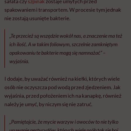
sałata czy
szpinak
zostaje umytych przed
spakowaniem i transportem. W procesie tym jednak
nie zostają usunięte bakterie.
„Te przecież są wszędzie wokół nas, a znaczenie ma też
ich ilość. A w takim foliowym, szczelnie zamkniętym
opakowaniu te bakterie mogą się namnażać” –
wyjaśnia.
I dodaje, by uważać również na kiełki, których wiele
osób nie oczyszcza pod wodą przed zjedzeniem. Jak
wyjaśnia, przed położeniem ich na kanapkę, również
należy je umyć, by niczym się nie zatruć.
„Pamiętajcie, że mycie warzyw i owoców to nie tylko
usuwanie pestycydów, których wiele osób tak się boi,