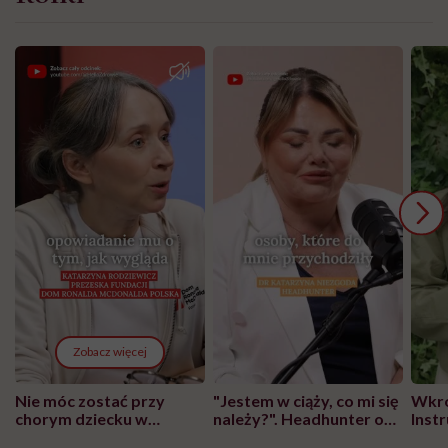
Zobacz więcej
Nie móc zostać przy
"Jestem w ciąży, co mi się
Wkró
chorym dziecku w
należy?". Headhunter o
Inst
szpitalu to tortura.
zmianie pokoleniowej u
atak