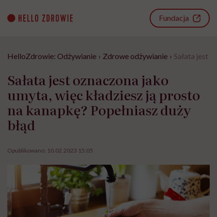
Go
to
Fundacja
content
HelloZdrowie: Odżywianie
›
Zdrowe odżywianie
›
Sałata jest 
Sałata jest oznaczona jako
umyta, więc kładziesz ją prosto
na kanapkę? Popełniasz duży
błąd
Opublikowano:
10.02.2023 15:05