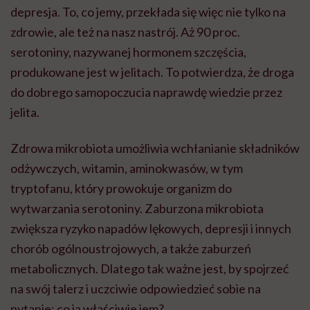
depresja. To, co jemy, przekłada się więc nie tylko na
zdrowie, ale też na nasz nastrój. Aż 90 proc.
serotoniny, nazywanej hormonem szczęścia,
produkowane jest w jelitach. To potwierdza, że droga
do dobrego samopoczucia naprawdę wiedzie przez
jelita.
Zdrowa mikrobiota umożliwia wchłanianie składników
odżywczych, witamin, aminokwasów, w tym
tryptofanu, który prowokuje organizm do
wytwarzania serotoniny. Zaburzona mikrobiota
zwiększa ryzyko napadów lękowych, depresji i innych
chorób ogólnoustrojowych, a także zaburzeń
metabolicznych. Dlatego tak ważne jest, by spojrzeć
na swój talerz i uczciwie odpowiedzieć sobie na
pytanie: co ja właściwie jem?