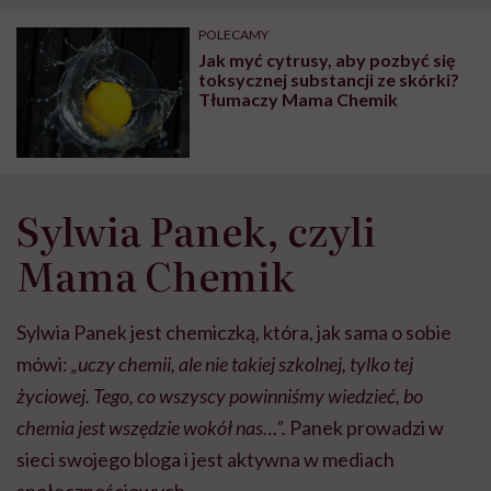
"Przeszkadzać w tym
kobiet w ciąży na rynku
wars
może chyba tylko
pracy
eksp
POLECAMY
głupota i brak
Jak myć cytrusy, aby pozbyć się
wyobraźni"
toksycznej substancji ze skórki?
Tłumaczy Mama Chemik
Sylwia Panek, czyli
Mama Chemik
Sylwia Panek jest chemiczką, która, jak sama o sobie
mówi:
„uczy chemii, ale nie takiej szkolnej, tylko tej
życiowej. Tego, co wszyscy powinniśmy wiedzieć, bo
chemia jest wszędzie wokół nas…”.
Panek prowadzi w
sieci swojego bloga i jest aktywna w mediach
społecznościowych.