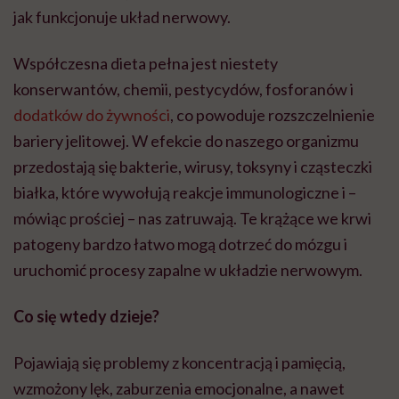
jak funkcjonuje układ nerwowy.
Współczesna dieta pełna jest niestety
konserwantów, chemii, pestycydów, fosforanów i
dodatków do żywności
, co powoduje rozszczelnienie
bariery jelitowej. W efekcie do naszego organizmu
przedostają się bakterie, wirusy, toksyny i cząsteczki
białka, które wywołują reakcje immunologiczne i –
mówiąc prościej – nas zatruwają. Te krążące we krwi
patogeny bardzo łatwo mogą dotrzeć do mózgu i
uruchomić procesy zapalne w układzie nerwowym.
Co się wtedy dzieje?
Pojawiają się problemy z koncentracją i pamięcią,
wzmożony lęk, zaburzenia emocjonalne, a nawet