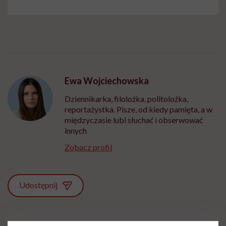
Ewa Wojciechowska
Dziennikarka, filolożka, politolożka,
reportażystka. Pisze, od kiedy pamięta, a w
międzyczasie lubi słuchać i obserwować
innych
Zobacz profil
Udostępnij
Powiązane tematy: