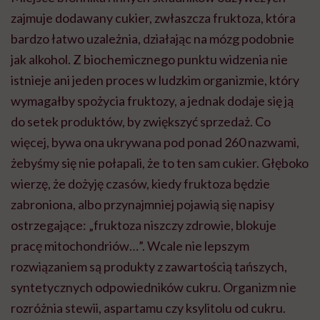
zajmuje dodawany cukier, zwłaszcza fruktoza, która
bardzo łatwo uzależnia, działając na mózg podobnie
jak alkohol. Z biochemicznego punktu widzenia nie
istnieje ani jeden proces w ludzkim organizmie, który
wymagałby spożycia fruktozy, a jednak dodaje się ją
do setek produktów, by zwiększyć sprzedaż. Co
więcej, bywa ona ukrywana pod ponad 260 nazwami,
żebyśmy się nie połapali, że to ten sam cukier. Głęboko
wierzę, że dożyję czasów, kiedy fruktoza będzie
zabroniona, albo przynajmniej pojawią się napisy
ostrzegające: „fruktoza niszczy zdrowie, blokuje
pracę mitochondriów…”. Wcale nie lepszym
rozwiązaniem są produkty z zawartością tańszych,
syntetycznych odpowiedników cukru. Organizm nie
rozróżnia stewii, aspartamu czy ksylitolu od cukru.