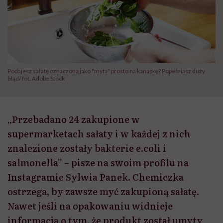
Podajesz sałatę oznaczoną jako "myta" prosto na kanapkę? Popełniasz duży
błąd/ fot. Adobe Stock
„Przebadano 24 zakupione w
supermarketach sałaty i w każdej z nich
znalezione zostały bakterie e.coli i
salmonella” – pisze na swoim profilu na
Instagramie Sylwia Panek. Chemiczka
ostrzega, by zawsze myć zakupioną sałatę.
Nawet jeśli na opakowaniu widnieje
informacja o tym, że produkt został umyty