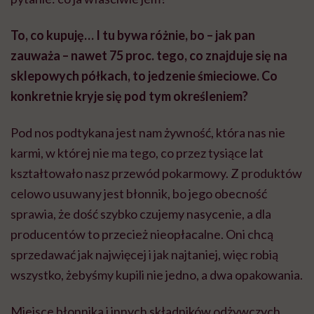
To, co kupuję… I tu bywa różnie, bo – jak pan
zauważa – nawet 75 proc. tego, co znajduje się na
sklepowych półkach, to jedzenie śmieciowe. Co
konkretnie kryje się pod tym określeniem?
Pod nos podtykana jest nam żywność, która nas nie
karmi, w której nie ma tego, co przez tysiące lat
kształtowało nasz przewód pokarmowy. Z produktów
celowo usuwany jest błonnik, bo jego obecność
sprawia, że dość szybko czujemy nasycenie, a dla
producentów to przecież nieopłacalne. Oni chcą
sprzedawać jak najwięcej i jak najtaniej, więc robią
wszystko, żebyśmy kupili nie jedno, a dwa opakowania.
Miejsce błonnika i innych składników odżywczych