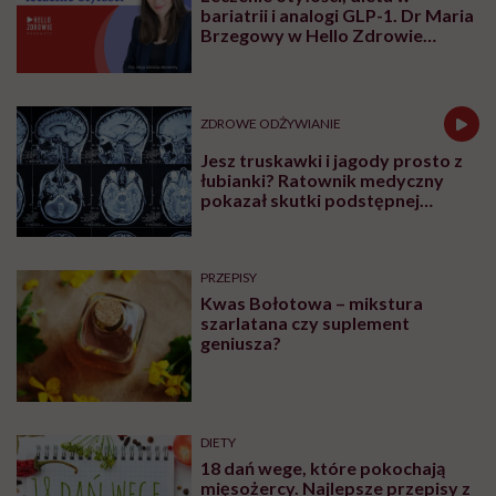
bariatrii i analogi GLP-1. Dr Maria
Brzegowy w Hello Zdrowie
Podcasty
ZDROWE ODŻYWIANIE
Jesz truskawki i jagody prosto z
łubianki? Ratownik medyczny
pokazał skutki podstępnej
choroby niemytych owoców
PRZEPISY
Kwas Bołotowa – mikstura
szarlatana czy suplement
geniusza?
DIETY
18 dań wege, które pokochają
mięsożercy. Najlepsze przepisy z