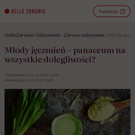
Go
to
Fundacja
content
HelloZdrowie: Odżywianie
›
Zdrowe odżywianie
›
Młody jęczmi
Młody jęczmień – panaceum na
wszystkie dolegliwości?
Opublikowano:
01.11.2023 11:09
Aktualizacja:
02.11.2023 18:05