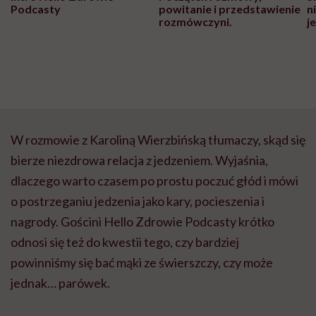
Podcasty
powitanie i przedstawienie
n
rozmówczyni.
j
W rozmowie z Karoliną Wierzbińską tłumaczy, skąd się
bierze niezdrowa relacja z jedzeniem. Wyjaśnia,
dlaczego warto czasem po prostu poczuć głód i mówi
o postrzeganiu jedzenia jako kary, pocieszenia i
nagrody. Gościni Hello Zdrowie Podcasty krótko
odnosi się też do kwestii tego, czy bardziej
powinniśmy się bać mąki ze świerszczy, czy może
jednak… parówek.