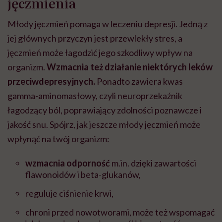
jęczmienia
Młody jęczmień pomaga w leczeniu depresji. Jedną z
jej głównych przyczyn jest przewlekły stres, a
jęczmień może łagodzić jego szkodliwy wpływ na
organizm.
Wzmacnia też działanie niektórych leków
przeciwdepresyjnych.
Ponadto zawiera kwas
gamma-aminomasłowy, czyli neuroprzekaźnik
łagodzący ból, poprawiający zdolności poznawcze i
jakość snu. Spójrz, jak jeszcze młody jęczmień może
wpłynąć na twój organizm:
wzmacnia odporność
m.in. dzięki zawartości
flawonoidów i beta-glukanów,
reguluje ciśnienie krwi,
chroni przed nowotworami, może też wspomagać