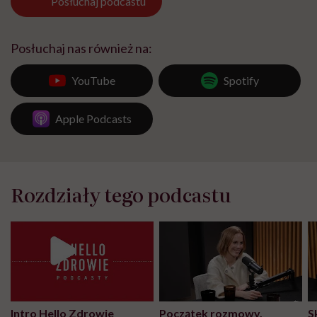
Posłuchaj
podcastu
Posłuchaj nas również na:
YouTube
Spotify
Apple Podcasts
Rozdziały tego podcastu
Intro Hello Zdrowie
Początek rozmowy,
S