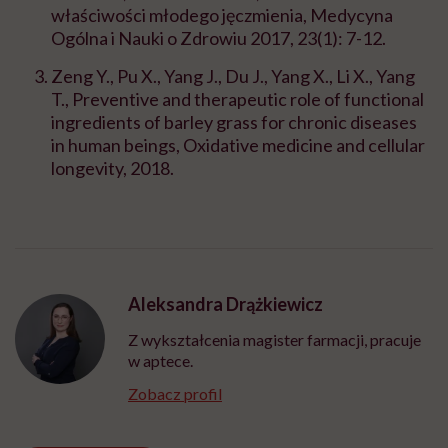
właściwości młodego jęczmienia, Medycyna
Ogólna i Nauki o Zdrowiu 2017, 23(1): 7-12.
Zeng Y., Pu X., Yang J., Du J., Yang X., Li X., Yang
T., Preventive and therapeutic role of functional
ingredients of barley grass for chronic diseases
in human beings, Oxidative medicine and cellular
longevity, 2018.
Aleksandra Drążkiewicz
Z wykształcenia magister farmacji, pracuje
w aptece.
Zobacz profil