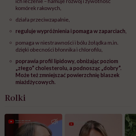
ich leczenie – hamuje rozwój i żywotność
komórek rakowych,
działa przeciwzapalnie,
reguluje wypróżnienia i pomaga w zaparciach
,
pomaga w niestrawności i bólu żołądka m.in.
dzięki obecności błonnika i chlorofilu,
poprawia profil lipidowy, obniżając poziom
„złego” cholesterolu, a podnosząc „dobry”.
Może też zmniejszać powierzchnię blaszek
miażdżycowych.
Rolki