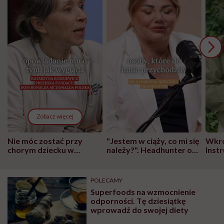
Zobacz więcej
Nie móc zostać przy
"Jestem w ciąży, co mi się
Wkró
chorym dziecku w
należy?". Headhunter o
Inst
szpitalu to tortura.
zmianie pokoleniowej u
atak
"Przeszkadzać w tym
kobiet w ciąży na rynku
wars
może chyba tylko
pracy
eksp
POLECAMY
głupota i brak
Superfoods na wzmocnienie
wyobraźni"
odporności. Tę dziesiątkę
wprowadź do swojej diety