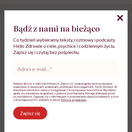
Młody jęczmień –
Bądź z nami na bieżąco
przeciwwskazania i
skutki uboczne
Co tydzień wybieramy teksty, rozmowy i podcasty
Hello Zdrowie o ciele, psychice i codziennym życiu.
Zapisz się i czytaj bez pośpiechu.
Jeśli zastanawiasz się, czy młody jęczmień szkodzi
Adres
wątrobie, to nie masz się czym martwić.
W żadnym z
e-
mail
*
przeprowadzonych badań nie stwierdzono
poważniejszych skutków ubocznych młodego
Podanie adresu e-mail oraz kliknięcie „Zapisz się” oznacza zgodę na otrzymywanie
wiadomości o nowościach, produktach, promocjach lub usługach dot. Hello Zdrowie. W
dowolnym momencie możesz zrezygnować z otrzymywania newslettera. Wycofanie
jęczmienia.
Nadmierne spożycie może spowodować
zgody nie ma wpływu na zgodność z prawem przetwarzania, którego dokonano przed
jej wycofaniem. Zapoznaj się z informacjami o przetwarzaniu danych osobowych, w tym
biegunkę i ból brzucha, co wynika z obecności
o przysługujących Ci prawach, w naszej
Polityce prywatności
.
błonnika.
Zapisz się
Jak długo stosować młody jęczmień? Ponieważ to