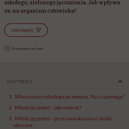
młodego, zielonego jęczmienia. Jak wpływa
on na organizm człowieka?
Udostępnij
Przeczytasz w 5 min
SPIS TREŚCI
Właściwości młodego jęczmienia. Na co pomaga?
Młody jęczmień – jaki wybrać?
Młody jęczmień – przeciwwskazania i skutki
uboczne