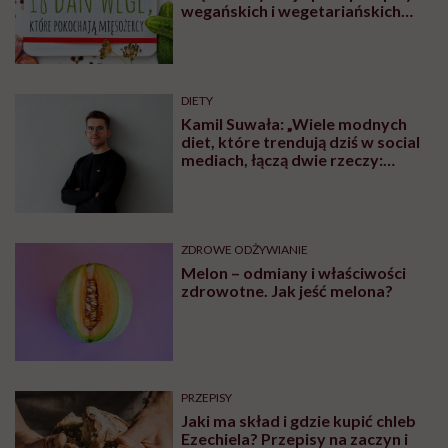
wegańskich i wegetariańskich
blogów
DIETY
Kamil Suwała: „Wiele modnych
diet, które trendują dziś w social
mediach, łączą dwie rzeczy:
eliminacje i udziwnienia”
ZDROWE ODŻYWIANIE
Melon – odmiany i właściwości
zdrowotne. Jak jeść melona?
PRZEPISY
Jaki ma skład i gdzie kupić chleb
Ezechiela? Przepisy na zaczyn i