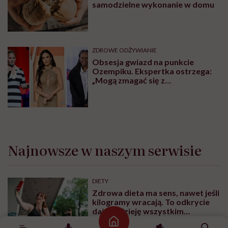
samodzielne wykonanie w domu
ZDROWE ODŻYWIANIE
Obsesja gwiazd na punkcie
Ozempiku. Ekspertka ostrzega:
„Mogą zmagać się z
długotrwałymi problemami”
Najnowsze w naszym serwisie
DIETY
Zdrowa dieta ma sens, nawet jeśli
kilogramy wracają. To odkrycie
daje nadzieję wszystkim
walczącym z efektem jo-jo
Strona główna