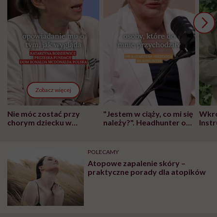
Zobacz więcej
Nie móc zostać przy
"Jestem w ciąży, co mi się
Wkró
chorym dziecku w
należy?". Headhunter o
Inst
szpitalu to tortura.
zmianie pokoleniowej u
atak
"Przeszkadzać w tym
kobiet w ciąży na rynku
wars
może chyba tylko
pracy
eksp
POLECAMY
głupota i brak
Atopowe zapalenie skóry –
wyobraźni"
praktyczne porady dla atopików