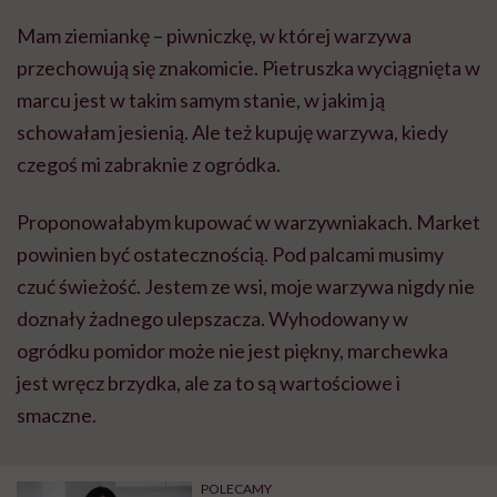
Mam ziemiankę – piwniczkę, w której warzywa
przechowują się znakomicie. Pietruszka wyciągnięta w
marcu jest w takim samym stanie, w jakim ją
schowałam jesienią. Ale też kupuję warzywa, kiedy
czegoś mi zabraknie z ogródka.
Proponowałabym kupować w warzywniakach. Market
powinien być ostatecznością. Pod palcami musimy
czuć świeżość. Jestem ze wsi, moje warzywa nigdy nie
doznały żadnego ulepszacza. Wyhodowany w
ogródku pomidor może nie jest piękny, marchewka
jest wręcz brzydka, ale za to są wartościowe i
smaczne.
POLECAMY