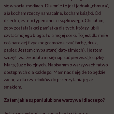
się w social mediach. Dla mnie to jest jednak „chmura”,
a ja kocham rzeczy namacalne, kocham książki. Od
dziecka jestem typem mola książkowego. Chciałam,
żeby została jakaś pamiątka dla tych, którzy lubili
czytać mojego bloga. I dla mojej córki. To jest dla mnie
coś bardziej fizycznego: można czuć farbę, druk,
papier. Jestem chyba starej daty (śmiech). I jestem
szczęśliwa, że udało mi się napisać pierwszą książkę.
Marzę już o kolejnych. Napisałam o warzywach łatwo
dostępnych dla każdego. Mam nadzieję, że to będzie
zachęta dla czytelników do przeczytania jej ze
smakiem.
Zatem jakie są pani ulubione warzywa i dlaczego?
Jeśli mam wybrać z opisanych w książce, czyli