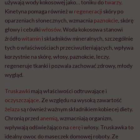
używają wody kokosowej jako… toniku do
twarzy
.
Kinetyna pomaga również w
regeneracji
skóry po
oparzeniach słonecznych, wzmacnia
paznokcie
, skórę
głowy i cebulki
włosów
. Woda kokosowa stanowi
źródło
witamin
i składników mineralnych, szczególnie
tych o właściwościach przeciwutleniających, wpływa
korzystnie na skórę, włosy, paznokcie, leczy,
regeneruje tkanki i pozwala zachować zdrowy, młody
wygląd.
Truskawki
mają właściwości odtruwające i
oczyszczające
. Ze względu na wysoką zawartość
żelaza
są również ważnym składnikiem kobiecej diety.
Chronią przed
anemią
, wzmacniają organizm,
wpływają odświeżająco na
cerę
i włosy. Truskawka to
idealny owoc do maseczek domowej roboty. Ze