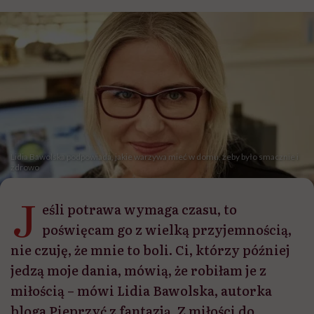
Lidia Bawolska podpowiada, jakie warzywa mieć w domu, żeby było smacznie i
zdrowo
J
eśli potrawa wymaga czasu, to
poświęcam go z wielką przyjemnością,
nie czuję, że mnie to boli. Ci, którzy później
jedzą moje dania, mówią, że robiłam je z
miłością – mówi Lidia Bawolska, autorka
bloga Pieprzyć z fantazją. Z miłości do