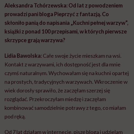
Aleksandra Tchórzewska: Od lat z powodzeniem
prowadzi pani bloga Pieprzyć z fantazją. Co
skłoniło panią do napisania „Kuchni pełnej warzyw”,
książki z ponad 100 przepisami, w których pierwsze
skrzypce grają warzywa?
Lidia Bawolska:
Całe swoje życie mieszkam na wsi.
Kontakt z warzywami, ich dostępność jest dla mnie
czymś naturalnym. Wychowałam się na kuchni opartej
na prostych, tradycyjnych warzywach. Wkroczenie w
wiek dorosły sprawiło, że zaczęłam szerzej się
rozglądać. Przekroczyłam miedzę i zaczęłam
kombinować samodzielnie potrawy z tego, co miałam
pod ręką.
Od 7 lat działam w internecie, piszę bloga i udzielam