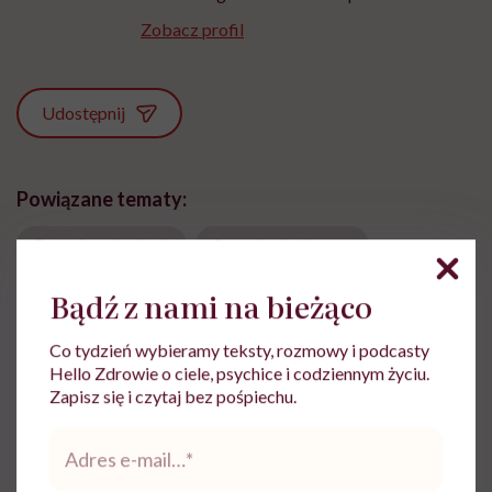
Zobacz profil
Udostępnij
Powiązane tematy:
Przepis na koktajl
Przepisy kulinarne
zdrowe koktajle
Bądź z nami na bieżąco
Co tydzień wybieramy teksty, rozmowy i podcasty
Hello Zdrowie o ciele, psychice i codziennym życiu.
Zapisz się i czytaj bez pośpiechu.
Treści zawarte w serwisie mają wyłącznie
i
charakter informacyjny i nie stanowią porady
Adres
lekarskiej. Pamiętaj, że w przypadku
e-
problemów ze zdrowiem należy bezwzględnie
mail
*
skonsultować się z lekarzem.