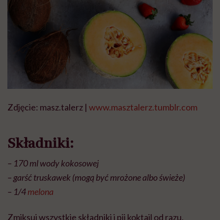
Zdjęcie: masz.talerz |
www.masztalerz.tumblr.com
Składniki:
– 170 ml wody kokosowej
– garść truskawek (mogą być mrożone albo świeże)
– 1/4
melona
Zmiksuj wszystkie składniki i pij koktajl od razu.