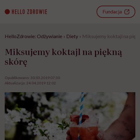
Go
to
Fundacja
content
HelloZdrowie: Odżywianie
›
Diety
›
Miksujemy koktajl na pięk
Miksujemy koktajl na piękną
skórę
Opublikowano:
30.03.2019 07:30
Aktualizacja:
24.04.2019 12:02