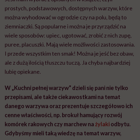
prostych, podstawowych, dostępnych warzyw, które
można wyhodować w ogrodzie czy na polu, będą to
ziemniaczki. Są popularne i można je przyrządzić na
wiele sposobów: upiec, ugotować, zrobić z nich zupę,
puree, placuszki. Mają wiele możliwości zastosowania.
I przede wszystkim ten smak! Można je jeść bez obaw,
ale z dużą ilością tłuszczu tuczą. Ja chyba najbardziej
lubię opiekane.
W „Kuchni pełnej warzyw” dzieli się pani nie tylko
przepisami, ale także ciekawostkami na temat
danego warzywa oraz prezentuje szczegółowo ich
cenne właściwości, np. brokuł hamujący rozwój
komórek rakowych czy marchew na
żylaki
odbytu.
Gdybyśmy mieli taką wiedzę na temat warzyw,