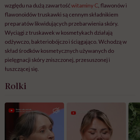
względu na dużą zawartość
witaminy C
, flawonów i
flawonoidów truskawki są cennym składnikiem
preparatów likwidujących przebarwienia skóry.
Wyciągi z truskawek w kosmetykach działają
odżywczo, bakteriobójczo i ściągająco. Wchodzą w
skład środków kosmetycznych używanych do
pielęgnacji skóry zniszczonej, przesuszonej i
łuszczącej się.
Rolki