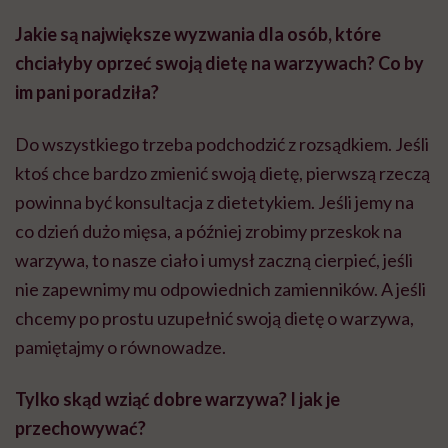
Jakie są największe wyzwania dla osób, które
chciałyby oprzeć swoją dietę na warzywach? Co by
im pani poradziła?
Do wszystkiego trzeba podchodzić z rozsądkiem. Jeśli
ktoś chce bardzo zmienić swoją dietę, pierwszą rzeczą
powinna być konsultacja z dietetykiem. Jeśli jemy na
co dzień dużo mięsa, a później zrobimy przeskok na
warzywa, to nasze ciało i umysł zaczną cierpieć, jeśli
nie zapewnimy mu odpowiednich zamienników. A jeśli
chcemy po prostu uzupełnić swoją dietę o warzywa,
pamiętajmy o równowadze.
Tylko skąd wziąć dobre warzywa? I jak je
przechowywać?