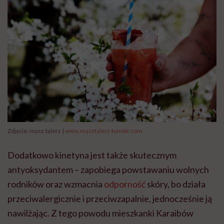
Zdjęcie: masz.talerz |
www.masztalerz.tumblr.com
Dodatkowo kinetyna jest także skutecznym
antyoksydantem – zapobiega powstawaniu wolnych
rodników oraz wzmacnia
odporność
skóry, bo działa
przeciwalergicznie i przeciwzapalnie, jednocześnie ją
nawilżając. Z tego powodu mieszkanki Karaibów