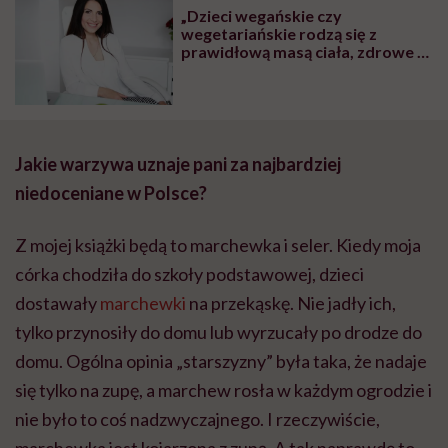
„Dzieci wegańskie czy
wegetariańskie rodzą się z
prawidłową masą ciała, zdrowe i
rozwijają się prawidłowo. To, że
brak mięsa w diecie ciężarnej
szkodzi dziecku, to mit” – mówi
dietetyczka Iwona Kibil
Jakie warzywa uznaje pani za najbardziej
niedoceniane w Polsce?
Z mojej książki będą to marchewka i seler. Kiedy moja
córka chodziła do szkoły podstawowej, dzieci
dostawały
marchewki
na przekąskę. Nie jadły ich,
tylko przynosiły do domu lub wyrzucały po drodze do
domu. Ogólna opinia „starszyzny” była taka, że nadaje
się tylko na zupę, a marchew rosła w każdym ogrodzie i
nie było to coś nadzwyczajnego. I rzeczywiście,
marchewka jest kojarzona z zupą. A tak naprawdę to