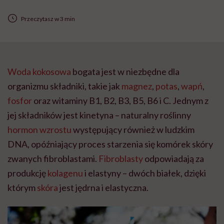
Przeczytasz w 3 min
Woda kokosowa
bogata jest w niezbędne dla
organizmu składniki, takie jak
magnez
,
potas
,
wapń
,
fosfor
oraz witaminy B1, B2, B3, B5, B6 i C. Jednym z
jej składników jest kinetyna – naturalny roślinny
hormon wzrostu
występujący również w ludzkim
DNA, opóźniający proces starzenia się komórek skóry
zwanych fibroblastami.
Fibroblasty
odpowiadają za
produkcję
kolagenu
i elastyny – dwóch białek, dzięki
którym
skóra
jest jędrna i elastyczna.