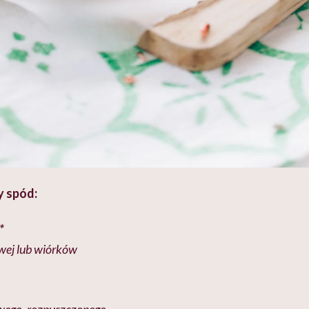
y spód:
*
wej lub wiórków