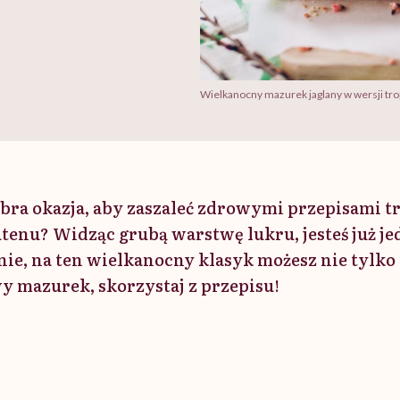
Wielkanocny mazurek jaglany w wersji trop
bra okazja, aby zaszaleć zdrowymi przepisami 
utenu? Widząc grubą warstwę lukru, jesteś już je
nie, na ten wielkanocny klasyk możesz nie tylko 
 mazurek, skorzystaj z przepisu!