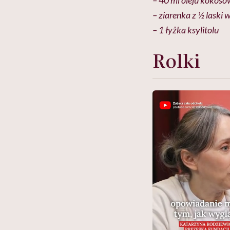
– 40 ml oleju kokos
– ziarenka z ½ laski w
– 1 łyżka ksylitolu
Rolki