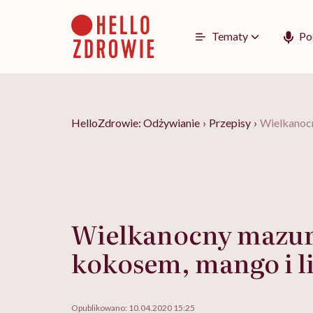
Go
to
content
Tematy
Po
HelloZdrowie: Odżywianie
›
Przepisy
›
Wielkanocn
Wielkanocny mazur
kokosem, mango i 
Opublikowano:
10.04.2020 15:25