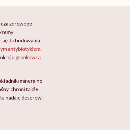
arcza zdrowego
 kremy
a się do budowania
nym antybiotykiem
,
pokroju
gronkowca
 składniki mineralne
śny, chroni także
ta nadaje deserowi