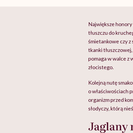
Największe honory 
tłuszczu do kruche
śmietankowe czy z 
tkanki tłuszczowej,
pomaga w walce z w
złocistego.
Kolejną nutę smako
o właściwościach pr
organizm przed ko
słodyczy, którą nie
Jaglany