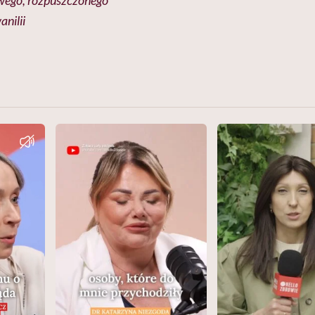
owego, rozpuszczonego
anilii