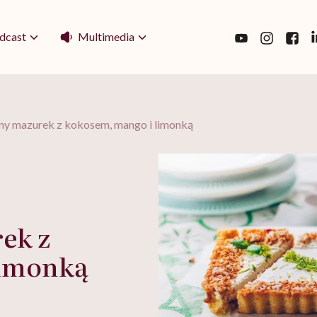
Multimedia
dcast
y mazurek z kokosem, mango i limonką
ek z
limonką