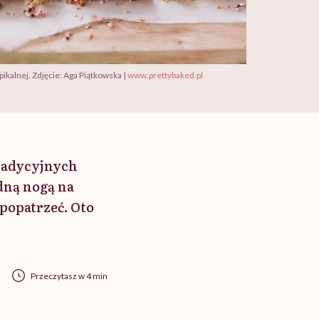
ikalnej. Zdjęcie: Aga Piątkowska |
www.prettybaked.pl
tradycyjnych
dną nogą na
popatrzeć. Oto
Przeczytasz w 4 min