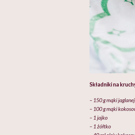
Składniki na kruch
– 150 g mąki jaglanej
– 100 g mąki kokoso
– 1 jajko
– 1 żółtko