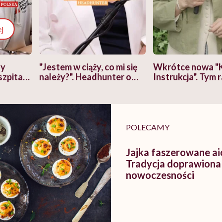
j
zy
"Jestem w ciąży, co mi się
Wkrótce nowa "
szpitalu
należy?". Headhunter o
Instrukcja". Tym 
szkadzać
zmianie pokoleniowej u
atakach paniki. Z
tylko
kobiet w ciąży na rynku
warsztat pacjen
braźni"
pracy
ekspercki
POLECAMY
Jajka faszerowane aiol
Tradycja doprawiona
nowoczesności