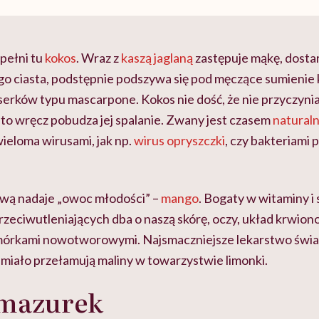
pełni tu
kokos
. Wraz z
kaszą jaglaną
zastępuje mąkę, dost
go ciasta, podstępnie podszywa się pod męczące sumienie
serków typu mascarpone. Kokos nie dość, że nie przyczyni
 to wręcz pobudza jej spalanie. Zwany jest czasem
natural
ieloma wirusami, jak np.
wirus opryszczki
, czy bakteriami 
wą nadaje „owoc młodości” –
mango
. Bogaty w witaminy i
zeciwutleniających dba o naszą skórę, oczy, układ krwiono
mórkami nowotworowymi. Najsmaczniejsze lekarstwo świa
śmiało przełamują maliny w towarzystwie limonki.
 mazurek