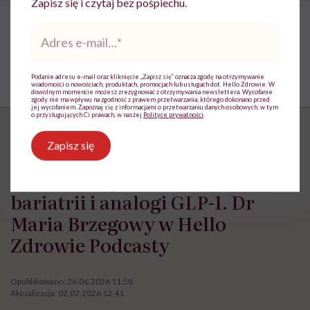
Zapisz się i czytaj bez pośpiechu.
Adres
e-
mail
*
Podanie adresu e-mail oraz kliknięcie „Zapisz się” oznacza zgodę na otrzymywanie
wiadomości o nowościach, produktach, promocjach lub usługach dot. Hello Zdrowie. W
dowolnym momencie możesz zrezygnować z otrzymywania newslettera. Wycofanie
zgody nie ma wpływu na zgodność z prawem przetwarzania, którego dokonano przed
jej wycofaniem. Zapoznaj się z informacjami o przetwarzaniu danych osobowych, w tym
o przysługujących Ci prawach, w naszej
Polityce prywatności
.
Zapisz się
HelloZdrowie: Odżywianie
›
Zdrowe odżywianie
›
Leczenie oty
Leczenie otyłości, dieta w
bariatrii i analogi GLP-1. Dr
Maria Brzegowy w Hello
Zdrowie Podcasty
Opublikowano:
26.06.2026 11:58
Aktualizacja:
02.07.2026 12:41