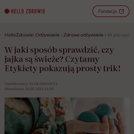
Go
to
Fundacja
content
HelloZdrowie: Odżywianie
›
Zdrowe odżywianie
›
W jaki sposó
W jaki sposób sprawdzić, czy
jajka są świeże? Czytamy
Etykiety pokazują prosty trik!
Opublikowano:
10.04.2020 09:31
Aktualizacja:
26.05.2023 16:00