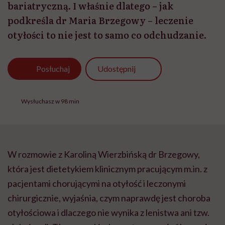
bariatryczną. I właśnie dlatego – jak
podkreśla dr Maria Brzegowy – leczenie
otyłości to nie jest to samo co odchudzanie.
Udostępnij
Posłuchaj
Wysłuchasz w 98 min
W rozmowie z Karoliną Wierzbińską dr Brzegowy,
która jest dietetykiem klinicznym pracującym m.in. z
pacjentami chorującymi na otyłość i leczonymi
chirurgicznie, wyjaśnia, czym naprawdę jest choroba
otyłościowa i dlaczego nie wynika z lenistwa ani tzw.