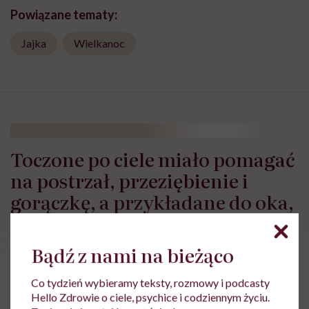
Powiązane tematy:
Jajka
Wielkanoc
Toczone po ciele miało pomagać
na postrzał, przeziębienie i
gorączkę, a przykładane do oka,
usuwać jęczmień. Jak kiedyś
leczono jajkami
Bądź z nami na bieżąco
Co tydzień wybieramy teksty, rozmowy i podcasty
Hello Zdrowie o ciele, psychice i codziennym życiu.