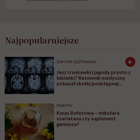
Najpopularniejsze
ZDROWE ODŻYWIANIE
Jesz truskawki i jagody prosto z
łubianki? Ratownik medyczny
pokazał skutki podstępnej
choroby niemytych owoców
PRZEPISY
Kwas Bołotowa – mikstura
szarlatana czy suplement
geniusza?