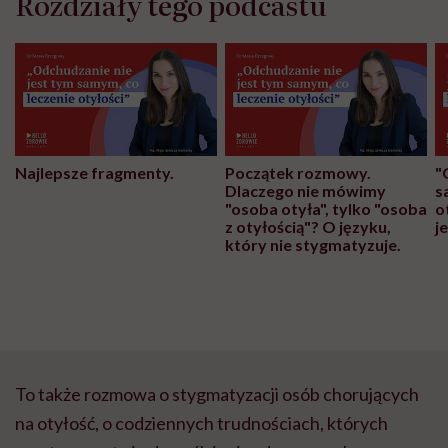
Rozdziały tego podcastu
Najlepsze fragmenty.
Początek rozmowy.
"
Dlaczego nie mówimy
s
"osoba otyła", tylko "osoba
o
z otyłością"? O języku,
j
który nie stygmatyzuje.
To także rozmowa o stygmatyzacji osób chorujących
na otyłość, o codziennych trudnościach, których