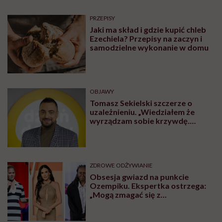
PRZEPISY
Jaki ma skład i gdzie kupić chleb
Ezechiela? Przepisy na zaczyn i
samodzielne wykonanie w domu
OBJAWY
Tomasz Sekielski szczerze o
uzależnieniu. „Wiedziałem że
wyrządzam sobie krzywdę.
Bałem się, że się już nie obudzę”
ZDROWE ODŻYWIANIE
Obsesja gwiazd na punkcie
Ozempiku. Ekspertka ostrzega:
„Mogą zmagać się z
długotrwałymi problemami”