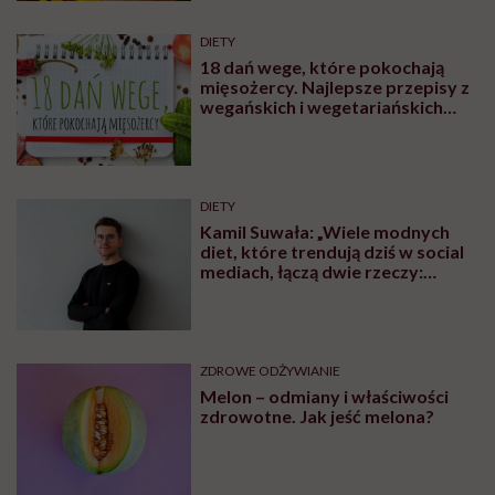
DIETY
18 dań wege, które pokochają
mięsożercy. Najlepsze przepisy z
wegańskich i wegetariańskich
blogów
DIETY
Kamil Suwała: „Wiele modnych
diet, które trendują dziś w social
mediach, łączą dwie rzeczy:
eliminacje i udziwnienia”
ZDROWE ODŻYWIANIE
Melon – odmiany i właściwości
zdrowotne. Jak jeść melona?