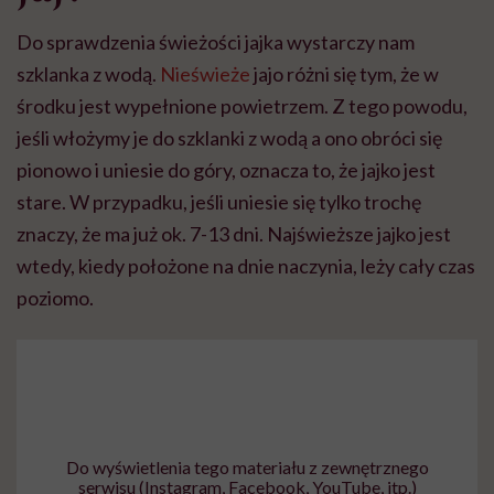
Do sprawdzenia świeżości jajka wystarczy nam
szklanka z wodą.
Nieświeże
jajo różni się tym, że w
środku jest wypełnione powietrzem. Z tego powodu,
jeśli włożymy je do szklanki z wodą a ono obróci się
pionowo i uniesie do góry, oznacza to, że jajko jest
stare. W przypadku, jeśli uniesie się tylko trochę
znaczy, że ma już ok. 7-13 dni. Najświeższe jajko jest
wtedy, kiedy położone na dnie naczynia, leży cały czas
poziomo.
Do wyświetlenia tego materiału z zewnętrznego
serwisu (Instagram, Facebook, YouTube, itp.)