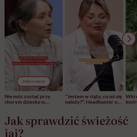
Zobacz więcej
Nie móc zostać przy
"Jestem w ciąży, co mi się
Wkró
chorym dziecku w
należy?". Headhunter o
Inst
szpitalu to tortura.
zmianie pokoleniowej u
atak
"Przeszkadzać w tym
kobiet w ciąży na rynku
wars
Jak sprawdzić świeżość
może chyba tylko
pracy
eksp
głupota i brak
jaj?
wyobraźni"