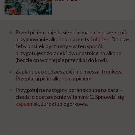
Przed piciem najedz się – nie ma nic gorszego niż
przyjmowanie alkoholu na pusty
żołądek
. Dobrze,
żeby posiłek był tłusty – w ten sposób
przygotujesz żołądek i dwunastnicę na alkohol
(będzie on wolniej się przenikał do krwi).
Zaplanuj, co będziesz pić i nie mieszaj trunków.
Przeplataj picie alkoholu z piciem
Przygotuj na następny poranek zupę na kaca –
chodzi o dostarczenie witaminy C. Sprawdzi się
kapuśniak
, żurek lub ogórkowa.