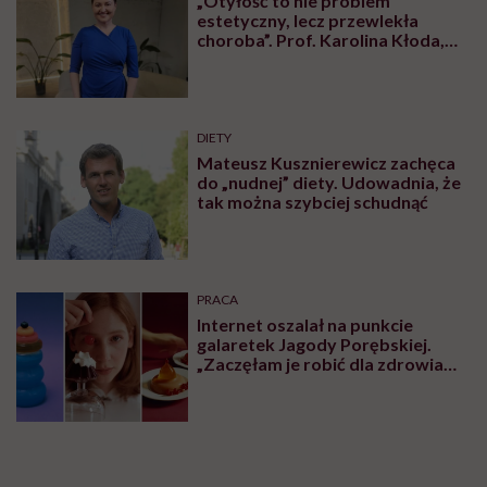
„Otyłość to nie problem
estetyczny, lecz przewlekła
choroba”. Prof. Karolina Kłoda,
która mierzy się z tym
schorzeniem, mówi pacjentom: to
nie wasza wina
DIETY
Mateusz Kusznierewicz zachęca
do „nudnej” diety. Udowadnia, że
tak można szybciej schudnąć
PRACA
Internet oszalał na punkcie
galaretek Jagody Porębskiej.
„Zaczęłam je robić dla zdrowia
psychicznego”