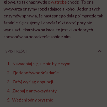
głowę, to tak naprawdę o
wątrobę
chodzi. To ona
wytwarza enzymy rozkładające alkohol. Jeden z tych
enzymów sprawia, że następnego dnia po imprezie tak
fatalnie się czujemy. I chociaż nikt do tej pory nie
wynalazł lekarstwa na kaca, to jest kilka dobrych
sposobów na poradzenie sobie z nim.
SPIS TREŚCI
Nawadniaj się, ale nie byle czym
Zjedz pożywne śniadanie
Zażyj wyciąg z opuncji
Zadbaj o antyoksydanty
Weź chłodny prysznic