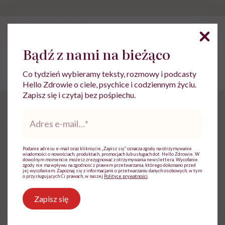
POLECAMY
11 powodów, by zrezygnować z
wieczornego drinka
Bądź z nami na bieżąco
Co tydzień wybieramy teksty, rozmowy i podcasty
Hello Zdrowie o ciele, psychice i codziennym życiu.
Zapisz się i czytaj bez pośpiechu.
A co z przysłowiowym
Adres
e-
klinem?
mail
*
Podanie adresu e-mail oraz kliknięcie „Zapisz się” oznacza zgodę na otrzymywanie
wiadomości o nowościach, produktach, promocjach lub usługach dot. Hello Zdrowie. W
dowolnym momencie możesz zrezygnować z otrzymywania newslettera. Wycofanie
Mówi się – czym się strułeś, tym się lecz. To wprawdzie
zgody nie ma wpływu na zgodność z prawem przetwarzania, którego dokonano przed
jej wycofaniem. Zapoznaj się z informacjami o przetwarzaniu danych osobowych, w tym
rozwiązanie krótkoterminowe, ale może pomóc. Jeśli
o przysługujących Ci prawach, w naszej
Polityce prywatności
.
następnego dnia wypijesz niewielką ilość
alkoholu
,
Zapisz się
objawy kaca mogą się zmniejszyć lub zniknąć, ale kiedy
alkohol „zejdzie”, kac znów wróci. Więc to raczej