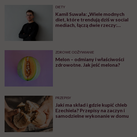
DIETY
Kamil Suwała: „Wiele modnych
diet, które trendują dziś w social
mediach, łączą dwie rzeczy:
eliminacje i udziwnienia”
ZDROWE ODŻYWIANIE
Melon – odmiany i właściwości
zdrowotne. Jak jeść melona?
PRZEPISY
Jaki ma skład i gdzie kupić chleb
Ezechiela? Przepisy na zaczyn i
samodzielne wykonanie w domu