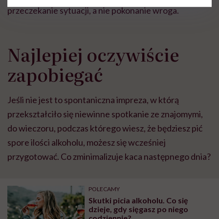
przeczekanie sytuacji, a nie pokonanie wroga.
Najlepiej oczywiście
zapobiegać
Jeśli nie jest to spontaniczna impreza, w którą
przekształciło się niewinne spotkanie ze znajomymi,
do wieczoru, podczas którego wiesz, że będziesz pić
spore ilości alkoholu, możesz się wcześniej
przygotować. Co zminimalizuje kaca następnego dnia?
POLECAMY
Skutki picia alkoholu. Co się
dzieje, gdy sięgasz po niego
codziennie?