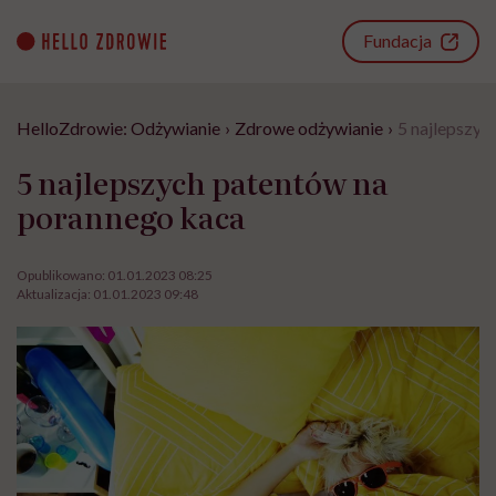
Go
to
Fundacja
content
HelloZdrowie: Odżywianie
›
Zdrowe odżywianie
›
5 najlepszyc
5 najlepszych patentów na
porannego kaca
Opublikowano:
01.01.2023 08:25
Aktualizacja:
01.01.2023 09:48