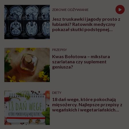
ZDROWE ODŻYWIANIE
Jesz truskawki i jagody prosto z
łubianki? Ratownik medyczny
pokazał skutki podstępnej
choroby niemytych owoców
PRZEPISY
Kwas Bołotowa – mikstura
szarlatana czy suplement
geniusza?
DIETY
18 dań wege, które pokochają
mięsożercy. Najlepsze przepisy z
wegańskich i wegetariańskich
blogów