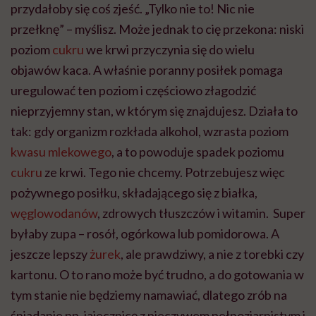
przydałoby się coś zjeść. „Tylko nie to! Nic nie
przełknę” – myślisz. Może jednak to cię przekona: niski
poziom
cukru
we krwi przyczynia się do wielu
objawów kaca. A właśnie poranny posiłek pomaga
uregulować ten poziom i częściowo złagodzić
nieprzyjemny stan, w którym się znajdujesz. Działa to
tak: gdy organizm rozkłada alkohol, wzrasta poziom
kwasu mlekowego
, a to powoduje spadek poziomu
cukru
ze krwi. Tego nie chcemy. Potrzebujesz więc
pożywnego posiłku, składającego się z białka,
węglowodanów
, zdrowych tłuszczów i witamin. Super
byłaby zupa – rosół, ogórkowa lub pomidorowa. A
jeszcze lepszy
żurek
, ale prawdziwy, a nie z torebki czy
kartonu. O to rano może być trudno, a do gotowania w
tym stanie nie będziemy namawiać, dlatego zrób na
śniadanie np. jajecznicę z pieczywem pełnoziarnistym i