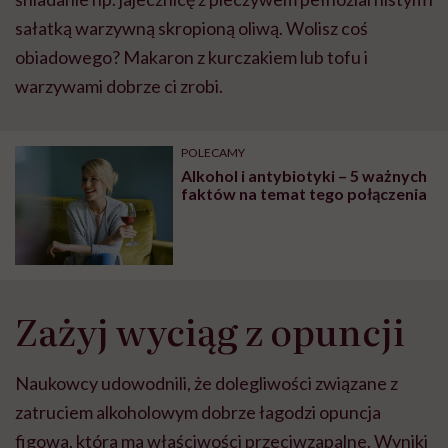
sałatką warzywną skropioną oliwą. Wolisz coś
obiadowego? Makaron z kurczakiem lub tofu i
warzywami dobrze ci zrobi.
POLECAMY
Alkohol i antybiotyki – 5 ważnych
faktów na temat tego połączenia
Zażyj wyciąg z opuncji
Naukowcy udowodnili, że dolegliwości związane z
zatruciem alkoholowym dobrze łagodzi opuncja
figowa, która ma właściwości przeciwzapalne. Wyniki