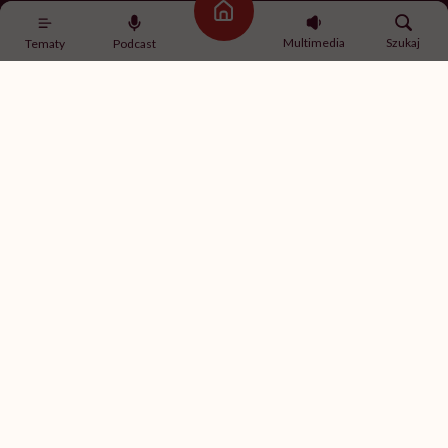
Strona główna
Zapisz się
Multimedia
Szukaj
Tematy
Podcast
Newsletter Hello Zdrowie
O nas
Archiwum artykułów
Polityka prywatności
Zmiana ustawień prywatności
Kontakt
Skontaktuj się z nami
Fundacja Hello Zdrowie
ul. Poleczki 35
02-822 Warszawa