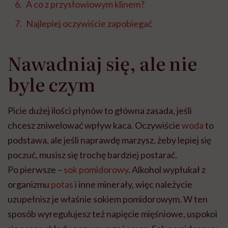
A co z przysłowiowym klinem?
Najlepiej oczywiście zapobiegać
Nawadniaj się, ale nie
byle czym
Picie dużej ilości płynów to główna zasada, jeśli
chcesz zniwelować wpływ kaca. Oczywiście
woda
to
podstawa, ale jeśli naprawdę marzysz, żeby lepiej się
poczuć, musisz się trochę bardziej postarać.
Po pierwsze –
sok pomidorowy
. Alkohol wypłukał z
organizmu
potas
i inne minerały, więc należycie
uzupełnisz je właśnie sokiem pomidorowym. W ten
sposób wyregulujesz też napięcie mięśniowe, uspokoi