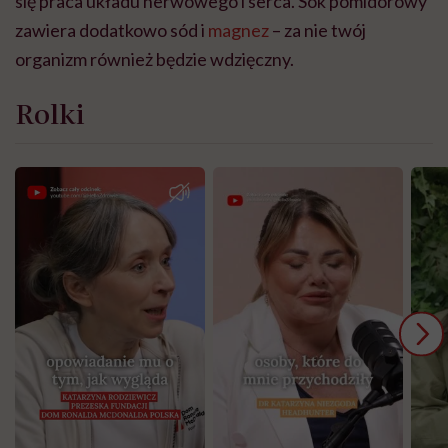
się praca układu nerwowego i serca. Sok pomidorowy
zawiera dodatkowo sód i
magnez
– za nie twój
organizm również będzie wdzięczny.
Rolki