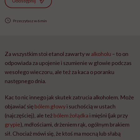
Udostępnij
Przeczytasz w 6 min
Za wszystkim stoi etanol zawarty w
alkoholu
– to on
odpowiada za upojenie i szumienie w głowie podczas
wesołego wieczoru, ale też za kaca o poranku
następnego dnia.
Kac to nic innego jak skutek zatrucia alkoholem. Może
objawiać się
bólem głowy
i suchością w ustach
(najczęściej), ale też
bólem żołądka
i mięśni (jak przy
grypie
), mdłościami, drżeniem rąk, ogólnym brakiem
sił. Chociaż mówi się, że ktoś ma mocną lub słabą