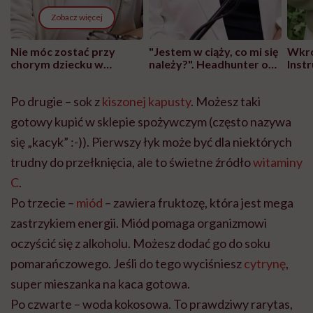
Zobacz więcej
Nie móc zostać przy
"Jestem w ciąży, co mi się
Wkró
chorym dziecku w
należy?". Headhunter o
Inst
szpitalu to tortura.
zmianie pokoleniowej u
atak
"Przeszkadzać w tym
kobiet w ciąży na rynku
wars
Po drugie – sok z
kiszonej kapusty
. Możesz taki
może chyba tylko
pracy
eksp
głupota i brak
gotowy kupić w sklepie spożywczym (często nazywa
wyobraźni"
się „kacyk” :-)). Pierwszy łyk może być dla niektórych
trudny do przełknięcia, ale to świetne źródło
witaminy
C
.
Po trzecie –
miód
– zawiera fruktozę, która jest mega
zastrzykiem energii. Miód pomaga organizmowi
oczyścić się z alkoholu. Możesz dodać go do soku
pomarańczowego. Jeśli do tego wyciśniesz
cytrynę
,
super mieszanka na kaca gotowa.
Po czwarte – woda kokosowa. To prawdziwy rarytas,