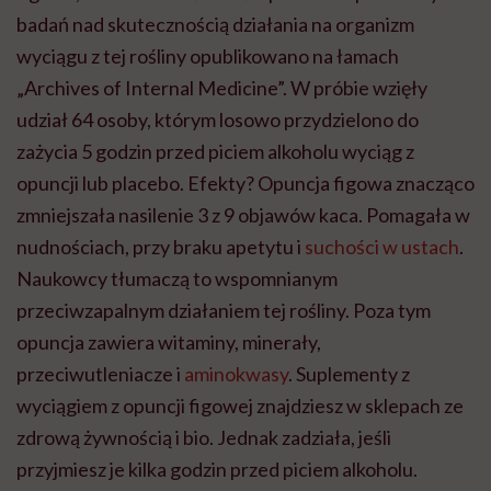
badań nad skutecznością działania na organizm
wyciągu z tej rośliny opublikowano na łamach
„Archives of Internal Medicine”. W próbie wzięły
udział 64 osoby, którym losowo przydzielono do
zażycia 5 godzin przed piciem alkoholu wyciąg z
opuncji lub placebo. Efekty? Opuncja figowa znacząco
zmniejszała nasilenie 3 z 9 objawów kaca. Pomagała w
nudnościach, przy braku apetytu i
suchości w ustach
.
Naukowcy tłumaczą to wspomnianym
przeciwzapalnym działaniem tej rośliny. Poza tym
opuncja zawiera witaminy, minerały,
przeciwutleniacze i
aminokwasy
. Suplementy z
wyciągiem z opuncji figowej znajdziesz w sklepach ze
zdrową żywnością i bio. Jednak zadziała, jeśli
przyjmiesz je kilka godzin przed piciem alkoholu.