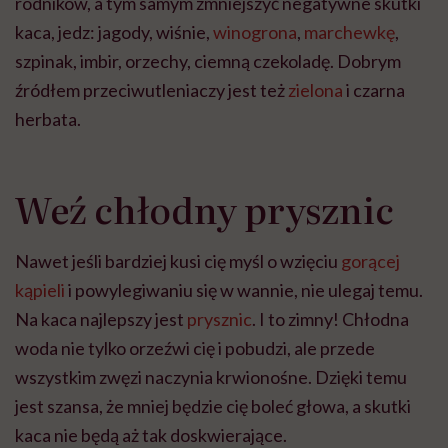
rodników, a tym samym zmniejszyć negatywne skutki
kaca, jedz: jagody, wiśnie,
winogrona
,
marchewkę
,
szpinak, imbir, orzechy, ciemną czekoladę. Dobrym
źródłem przeciwutleniaczy jest też
zielona
i czarna
herbata.
Weź chłodny prysznic
Nawet jeśli bardziej kusi cię myśl o wzięciu
gorącej
kąpieli
i powylegiwaniu się w wannie, nie ulegaj temu.
Na kaca najlepszy jest
prysznic
. I to zimny! Chłodna
woda nie tylko orzeźwi cię i pobudzi, ale przede
wszystkim zwęzi naczynia krwionośne. Dzięki temu
jest szansa, że mniej będzie cię boleć głowa, a skutki
kaca nie będą aż tak doskwierające.