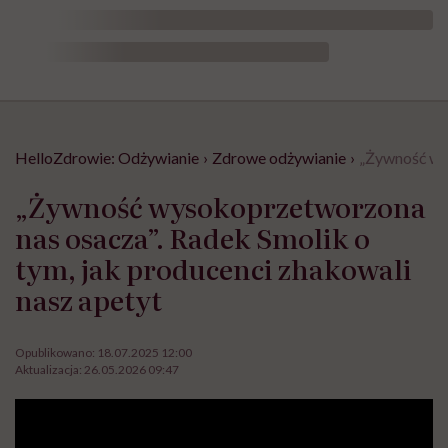
HelloZdrowie: Odżywianie
›
Zdrowe odżywianie
›
„Żywność wys
„Żywność wysokoprzetworzona
nas osacza”. Radek Smolik o
tym, jak producenci zhakowali
nasz apetyt
Opublikowano:
18.07.2025 12:00
Aktualizacja:
26.05.2026 09:47