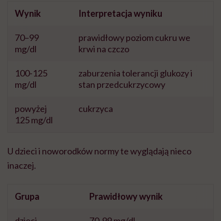
Wynik
Interpretacja wyniku
70–99
prawidłowy poziom cukru we
mg/dl
krwi na czczo
100-125
zaburzenia tolerancji glukozy i
mg/dl
stan przedcukrzycowy
powyżej
cukrzyca
125 mg/dl
U dzieci i noworodków normy te wyglądają nieco
inaczej.
Grupa
Prawidłowy wynik
dzieci
70-99 mg/dl