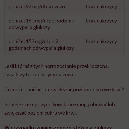
poniżej 92 mg/dl na czczo
brak cukrzycy
poniżej 180 mg/dl po godzinie
brak cukrzycy
od wypicia glukozy
poniżej 153 mg/dl po 2
brak cukrzycy
godzinach od wypicia glukozy
Jeśli któraś z tych norm zostanie przekroczona,
świadczy to o cukrzycy ciążowej.
Co może obniżać lub zwiększać poziom cukru we krwi?
Istnieje szereg czynników, które mogą obniżać lub
zwiększać poziom cukru we krwi.
W przypadku zmniejszonego stężenia glukozy,