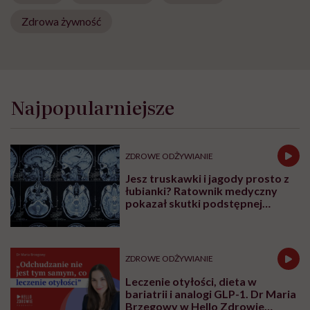
Zdrowa żywność
Najpopularniejsze
ZDROWE ODŻYWIANIE
Jesz truskawki i jagody prosto z
łubianki? Ratownik medyczny
pokazał skutki podstępnej
choroby niemytych owoców
ZDROWE ODŻYWIANIE
Leczenie otyłości, dieta w
bariatrii i analogi GLP-1. Dr Maria
Brzegowy w Hello Zdrowie