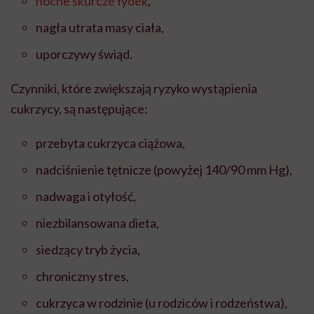
nocne skurcze łydek
,
nagła utrata masy ciała,
uporczywy świąd.
Czynniki, które zwiększają ryzyko wystąpienia
cukrzycy, są następujące:
przebyta cukrzyca ciążowa,
nadciśnienie tętnicze (powyżej 140/90 mm Hg),
nadwaga i otyłość,
niezbilansowana dieta,
siedzący tryb życia,
chroniczny stres,
cukrzyca w rodzinie (u rodziców i rodzeństwa),