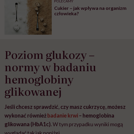
POLECAMY
Cukier – jak wpływa na organizm
człowieka?
Poziom glukozy –
normy w badaniu
hemoglobiny
glikowanej
Jeśli chcesz sprawdzić, czy masz cukrzycę, możesz
wykonać również
badanie krwi
– hemoglobina
glikowana (HbA1c).
W tym przypadku wyniki mogą
wyglądać tak jak poniżej.