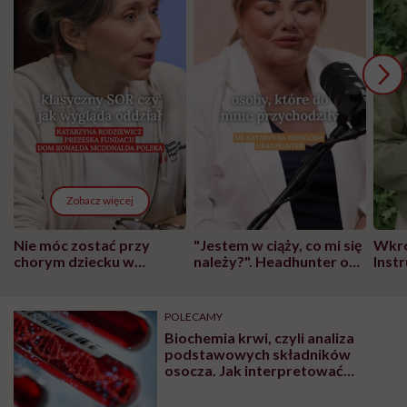
Zobacz więcej
Nie móc zostać przy
"Jestem w ciąży, co mi się
Wkró
chorym dziecku w
należy?". Headhunter o
Inst
szpitalu to tortura.
zmianie pokoleniowej u
atak
"Przeszkadzać w tym
kobiet w ciąży na rynku
wars
może chyba tylko
pracy
eksp
POLECAMY
głupota i brak
Biochemia krwi, czyli analiza
wyobraźni"
podstawowych składników
osocza. Jak interpretować
wyniki?