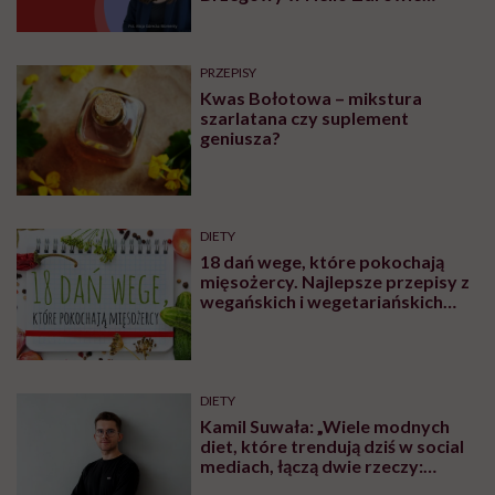
Podcasty
PRZEPISY
Kwas Bołotowa – mikstura
szarlatana czy suplement
geniusza?
DIETY
18 dań wege, które pokochają
mięsożercy. Najlepsze przepisy z
wegańskich i wegetariańskich
blogów
DIETY
Kamil Suwała: „Wiele modnych
diet, które trendują dziś w social
mediach, łączą dwie rzeczy:
eliminacje i udziwnienia”