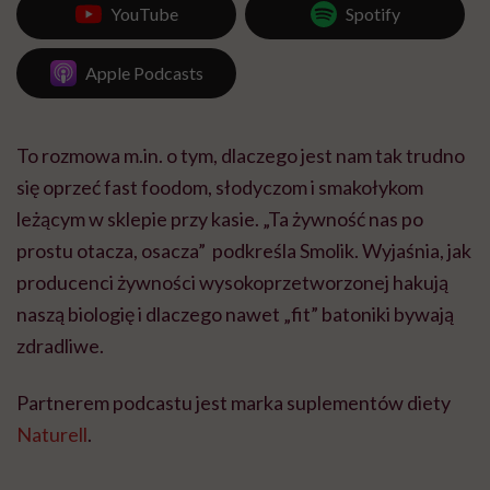
YouTube
Spotify
Apple Podcasts
To rozmowa m.in. o tym, dlaczego jest nam tak trudno
się oprzeć fast foodom, słodyczom i smakołykom
leżącym w sklepie przy kasie. „Ta żywność nas po
prostu otacza, osacza” podkreśla Smolik. Wyjaśnia, jak
producenci żywności wysokoprzetworzonej hakują
naszą biologię i dlaczego nawet „fit” batoniki bywają
zdradliwe.
Partnerem podcastu jest marka suplementów diety
Naturell
.