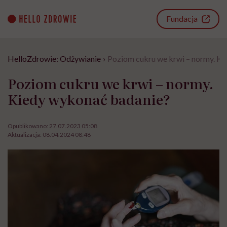
Go
to
Fundacja
content
HelloZdrowie: Odżywianie
›
Poziom cukru we krwi – normy. K
Poziom cukru we krwi – normy.
Kiedy wykonać badanie?
Opublikowano:
27.07.2023 05:08
Aktualizacja:
08.04.2024 08:48