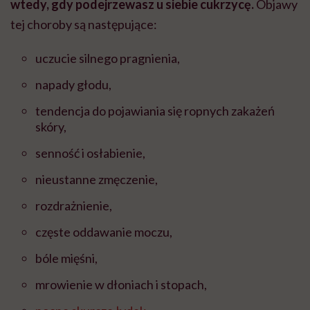
wtedy, gdy podejrzewasz u siebie cukrzycę.
Objawy
tej choroby są następujące:
uczucie silnego pragnienia,
napady głodu,
tendencja do pojawiania się ropnych zakażeń
skóry,
senność i osłabienie,
nieustanne zmęczenie,
rozdrażnienie,
częste oddawanie moczu,
bóle mięśni,
mrowienie w dłoniach i stopach,