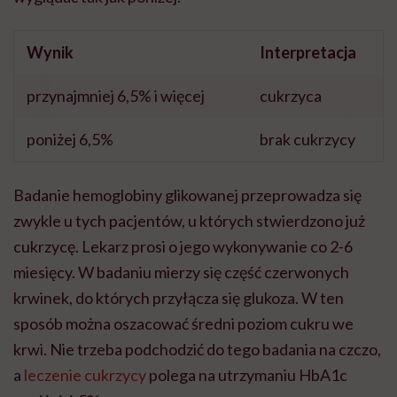
Wynik
Interpretacja
przynajmniej 6,5% i więcej
cukrzyca
poniżej 6,5%
brak cukrzycy
Badanie hemoglobiny glikowanej przeprowadza się
zwykle u tych pacjentów, u których stwierdzono już
cukrzycę. Lekarz prosi o jego wykonywanie co 2-6
miesięcy. W badaniu mierzy się część czerwonych
krwinek, do których przyłącza się glukoza. W ten
sposób można oszacować średni poziom cukru we
krwi. Nie trzeba podchodzić do tego badania na czczo,
a
leczenie cukrzycy
polega na utrzymaniu HbA1c