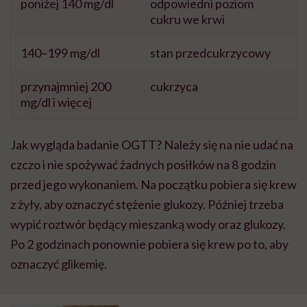
poniżej 140 mg/dl
odpowiedni poziom
cukru we krwi
140–199 mg/dl
stan przedcukrzycowy
przynajmniej 200
cukrzyca
mg/dl i więcej
Jak wygląda badanie OGTT? Należy się na nie udać na
czczo i nie spożywać żadnych posiłków na 8 godzin
przed jego wykonaniem. Na początku pobiera się krew
z żyły, aby oznaczyć stężenie glukozy. Później trzeba
wypić roztwór będący mieszanką wody oraz glukozy.
Po 2 godzinach ponownie pobiera się krew po to, aby
oznaczyć glikemię.