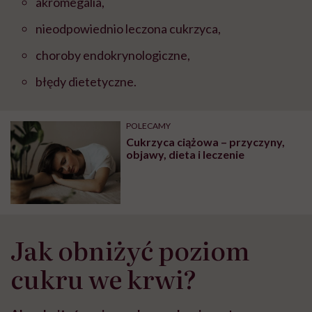
akromegalia,
nieodpowiednio leczona cukrzyca,
choroby endokrynologiczne,
błędy dietetyczne.
POLECAMY
Cukrzyca ciążowa – przyczyny,
objawy, dieta i leczenie
Jak obniżyć poziom
cukru we krwi?