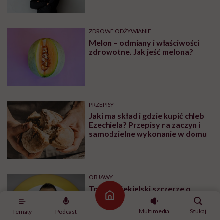
ZDROWE ODŻYWIANIE
Melon – odmiany i właściwości
zdrowotne. Jak jeść melona?
PRZEPISY
Jaki ma skład i gdzie kupić chleb
Ezechiela? Przepisy na zaczyn i
samodzielne wykonanie w domu
OBJAWY
Tomasz Sekielski szczerze o
uzależnieniu. „Wiedziałem że
Strona główna
wyrządzam sobie krzywdę.
Multimedia
Szukaj
Tematy
Podcast
Bałem się, że się już nie obudzę”